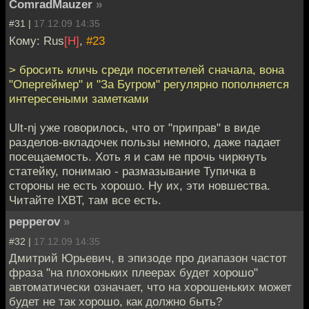
ComradMauzer
»
#31 |
17.12.09 14:35
Кому: Rus
[H]
,
#23
> бросить кличь среди посетителей сначала, вона
"Опергеймер" и "За Бугром" регулярно пополняется
интересеными заметками
Ult-nj уже говорилось, что от "приправ" в виде
разделов-вкладочек пользы немного, даже падает
посещаемость. Хоть я и сам не прочь чиркнуть
статейку, понимаю - размазывание Тупичка в
стороны не есть хорошо. Ну их, эти новшества.
Читайте IXBT, там все есть.
pepperov
»
#32 |
17.12.09 14:35
Дмитрий Юрьевич, в эпизоде про диапазон частот
фраза "на плохоньких плеерах будет хорошо"
автоматически означает, что на хорошеньких может
будет не так хорошо, как должно быть?