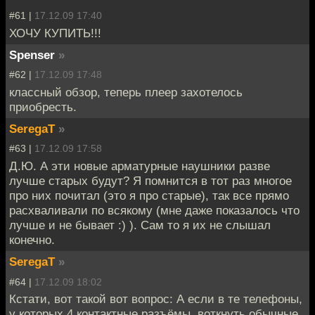
#61 |
17.12.09 17:40
ХОЧУ КУПИТЬ!!!
Spenser
»
#62 |
17.12.09 17:48
классный обзор, теперь плеер захотелось
приобресть.
SeregaT
»
#63 |
17.12.09 17:58
Д.Ю. А эти новые арматурные наушники разве
лучше старых будут? Я помнится в тот раз многое
про них почитал (это я про старые), так все прямо
расхваливали по всякому (мне даже показалось что
лучше и не бывает :) ). Сам то я их не слышал
конечно.
SeregaT
»
#64 |
17.12.09 18:02
Кстати, вот такой вот вопрос: А если в те телефоны,
у которых 4 контактные разъёмы, воткнуть обычные