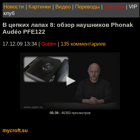
Новости
|
Картинки
|
Видео
|
Переводы
|
Магазин
|
VIP
клуб
В цепких лапах 8: обзор наушников Phonak
Audéo PFE122
17.12.09 13:34
|
Goblin
|
135 комментариев
05:39
|
46350 просмотров
mycroft.su