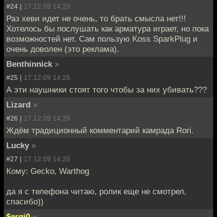
#24 |
17.12.09 14:23
Раз хеви идет не очень, то брать смысла нет!!!
Хотелось бы послушать как арматура играет, но пока
возможностей нет. Сам пользую Koss SparkPlug и
очень доволен (это реклама).
Benthinnick
»
#25 |
17.12.09 14:25
А эти наушники стоят того чтобы за них убивать???
Lizard
»
#26 |
17.12.09 14:25
Ждём традиционный комментарий камрада Rori.
Lucky
»
#27 |
17.12.09 14:25
Кому: Gecko, Warthog
да я с телефона читаю, ролик еще не смотрел,
спасибо))
$ergi0
»