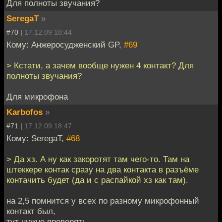
Для полноты звучания?
SeregaT
»
#70 |
17.12.09 18:44
Кому: Анжеросудженский GP,
#69
> Кстати, а зачем вообще нужен 4 контакт? Для
полноты звучания?
Для микрофона
Karbofos
»
#71 |
17.12.09 18:47
Кому: SeregaT,
#68
> Да хз. А ну как закоротят там чего-то. Там на
штеккере контак сразу на два контакта в разъёме
контачить будет (да и с распайкой хз как там).
на 2,5 помнится у всех по разному микрофонный
контакт был,
тут нужно проверять.