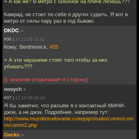
> А как же? В метро с бобиной на плече лезешь???
Камрад, не стоит по себе о других судить. Я вот в
метро от силы пару раз в год бываю.
DKDC
»
#36 |
17.12.09 14:52
Кому: Benthinnick,
#25
> А эти наушники стоят того чтобы за них
убивать???
[с виизгом отпрыгивает в сторону]
nosych
»
#37 |
17.12.09 15:14
Я бы заметил, что разъём 4-х контактный МИНИ-
джэк, а не джэк. Подробнее, например тут:
http://www.muzoborudovanie.ru/equip/studio/comm/com
m/comm2.php
Gecko
»