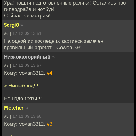
Ура! пошли подготовленные ролики! Остались про
гипердрайв и нотбук!
Сейчас засмотрим!
$ergi0
»
#6 |
17.12.09 13:51
На одной из последних картинок замечен
правильный агрегат - Cowon S9!
Низкокалорийный
»
#7 |
17.12.09 13:57
Кому: vovan3312,
#4
> Нищеброд!!!
Не надо грязи!!!
Fletcher
»
#8 |
17.12.09 13:58
Кому: vovan3312,
#3