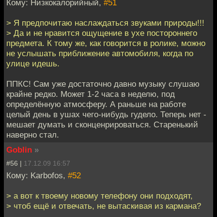
Кому: Низкокалорийный,
#51
> Я предпочитаю наслаждаться звуками природы!!!
> Да и не нравится ощущение в ухе постороннего
предмета. К тому же, как говорится в ролике, можно
не услышать приближение автомобиля, когда по
улице идешь.
ППКС! Сам уже достаточно давно музыку слушаю
крайне редко. Может 1-2 часа в неделю, под
определённую атмосферу. А раньше на работе
целый день в ушах чего-нибудь гудело. Теперь нет -
мешает думать и сконценрироваться. Старенький
наверно стал.
Goblin
»
#56 |
17.12.09 16:57
Кому: Karbofos,
#52
> а вот к твоему новому телефону они подходят,
> чтоб ещё и отвечать, не вытаскивая из кармана?