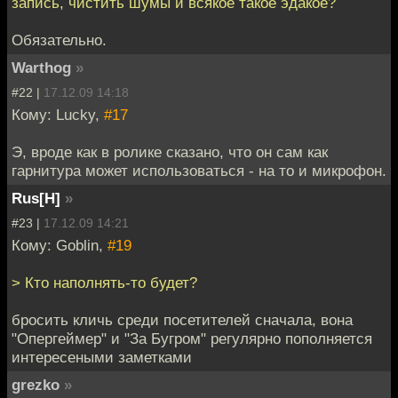
запись, чистить шумы и всякое такое эдакое?
Обязательно.
Warthog
»
#22 |
17.12.09 14:18
Кому: Lucky,
#17
Э, вроде как в ролике сказано, что он сам как
гарнитура может использоваться - на то и микрофон.
Rus[H]
»
#23 |
17.12.09 14:21
Кому: Goblin,
#19
> Кто наполнять-то будет?
бросить кличь среди посетителей сначала, вона
"Опергеймер" и "За Бугром" регулярно пополняется
интересеными заметками
grezko
»