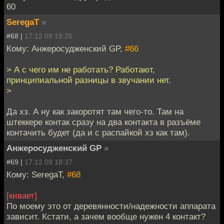
60
SeregaT
»
#68 |
17.12.09 18:26
Кому: Анжеросудженский GP,
#66
> А с чего им не работать? Работают,
принципиальной разницы в звучании нет.
>
Да хз. А ну как закоротят там чего-то. Там на
штеккере контак сразу на два контакта в разъёме
контачить будет (да и с распайкой хз как там).
Анжеросудженский GP
»
#69 |
17.12.09 18:37
Кому: SeregaT,
#68
[кивает]
По моему это от деревянности/надежности аппарата
зависит. Кстати, а зачем вообще нужен 4 контакт?