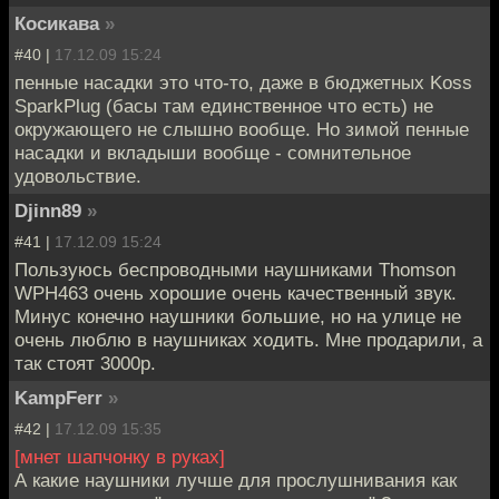
Косикава
»
#40 |
17.12.09 15:24
пенные насадки это что-то, даже в бюджетных Koss
SparkPlug (басы там единственное что есть) не
окружающего не слышно вообще. Но зимой пенные
насадки и вкладыши вообще - сомнительное
удовольствие.
Djinn89
»
#41 |
17.12.09 15:24
Пользуюсь беспроводными наушниками Thomson
WPH463 очень хорошие очень качественный звук.
Минус конечно наушники большие, но на улице не
очень люблю в наушниках ходить. Мне продарили, а
так стоят 3000р.
KampFerr
»
#42 |
17.12.09 15:35
[мнет шапчонку в руках]
А какие наушники лучше для прослушнивания как