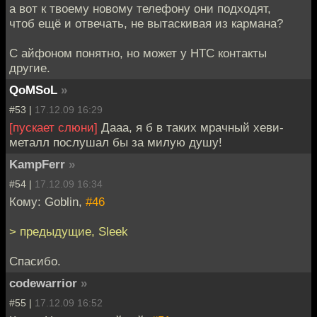
а вот к твоему новому телефону они подходят,
чтоб ещё и отвечать, не вытаскивая из кармана?
С айфоном понятно, но может у HTC контакты
другие.
QoMSoL
»
#53 |
17.12.09 16:29
[пускает слюни]
Дааа, я б в таких мрачный хеви-
металл послушал бы за милую душу!
KampFerr
»
#54 |
17.12.09 16:34
Кому: Goblin,
#46
> предыдущие, Sleek
Спасибо.
codewarrior
»
#55 |
17.12.09 16:52