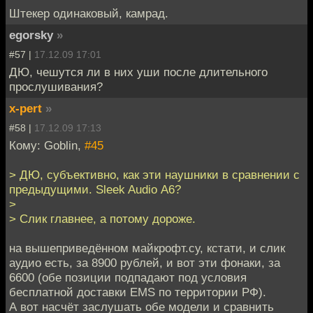
Штекер одинаковый, камрад.
egorsky
»
#57 |
17.12.09 17:01
ДЮ, чешутся ли в них уши после длительного
прослушивания?
x-pert
»
#58 |
17.12.09 17:13
Кому: Goblin,
#45
> ДЮ, субъективно, как эти наушники в сравнении с
предыдущими. Sleek Audio А6?
>
> Слик главнее, а потому дороже.
на вышеприведённом майкрофт.су, кстати, и слик
аудио есть, за 8900 рублей, и вот эти фонаки, за
6600 (обе позиции подпадают под условия
бесплатной доставки EMS по территории РФ).
А вот насчёт заслушать обе модели и сравнить