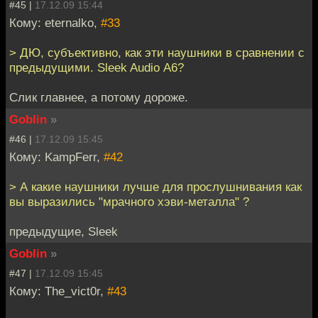
#45 |
17.12.09 15:44
Кому: eternalko,
#33
> ДЮ, субъективно, как эти наушники в сравнении с
предыдущими. Sleek Audio А6?
Слик главнее, а потому дороже.
Goblin
»
#46 |
17.12.09 15:45
Кому: KampFerr,
#42
> А какие наушники лучше для прослушнивания как
вы выразились "мрачного хэви-металла" ?
предыдущие, Sleek
Goblin
»
#47 |
17.12.09 15:45
Кому: The_vict0r,
#43