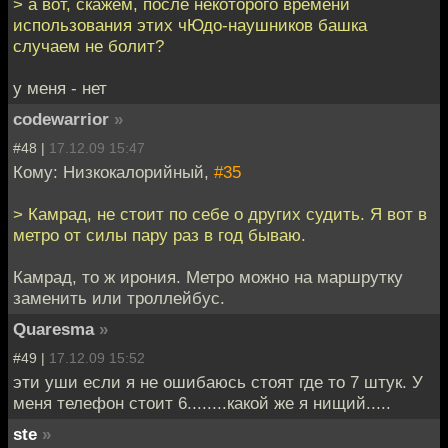
> а вот, скажем, после некоторого времени
использования этих чЮдо-наушников башка
случаем не болит?
у меня - нет
codewarrior
»
#48 |
17.12.09 15:47
Кому: Низкокалорийный,
#35
> Камрад, не стоит по себе о других судить. Я вот в
метро от силы пару раз в год бываю.
Камрад, то ж ирония. Метро можно на маршрутку
заменить или троллейбус.
Quaresma
»
#49 |
17.12.09 15:52
эти уши если я не ошибаюсь стоят где то 7 штук. У
меня телефон стоит 6........какой же я нищий.....
ste
»