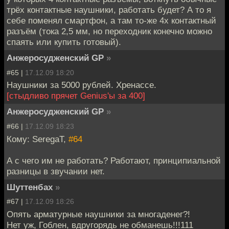
трёх контактные наушники, работать будет? А то я
себе поменял смартфон, а там то-же 4х контактный
разъём (тока 2,5 мм, но переходник конечно можно
спаять или купить готовый).
Анжеросудженский GP
»
#65 |
17.12.09 18:20
Наушники за 5000 рублей. Хренассе.
[стыдливо прячет Genius'ы за 400]
Анжеросудженский GP
»
#66 |
17.12.09 18:23
Кому: SeregaT,
#64
А с чего им не работать? Работают, принципиальной
разницы в звучании нет.
Шуттенбах
»
#67 |
17.12.09 18:26
Опять арматурные наушники за многаденег?!
Нет уж, Гоблен, вдругорядь не обманешь!!!111