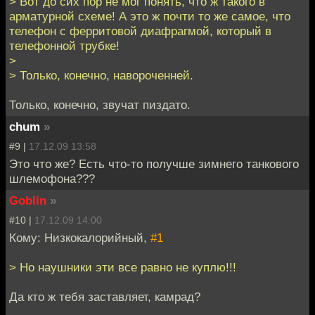
> Вот до сих пор не мог понять, что ж такого в
арматурной схеме! А это ж почти то же самое, что
телефон с ферритовой диафрагмой, который в
телефонной трубке!
>
> Только, конечно, навороченней.
Только, конечно, звучат пиздато.
chum
»
#9 |
17.12.09 13:58
Это что же? Есть что-то получше зимнего танкового
шлемофона???
Goblin
»
#10 |
17.12.09 14:00
Кому: Низкокалорийный,
#1
> Но наушники эти все равно не куплю!!!
Да кто ж тебя заставляет, камрад?