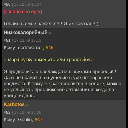
#50 |
17.12.09 16:04
[заполошно орет]
Гоблин на мне нажился!!!! Я их заказал!!!)
Низкокалорийный
»
#51 |
17.12.09 16:13
Кому: codewarrior,
#48
> маршрутку заменить или троллейбус
Я предпочитаю наслаждаться звуками природы!!!
Да и не нравится ощущение в ухе постороннего
предмета. К тому же, как говорится в ролике, можно
не услышать приближение автомобиля, когда по
улице идешь.
Karbofos
»
#52 |
17.12.09 16:20
Кому: Goblin,
#47