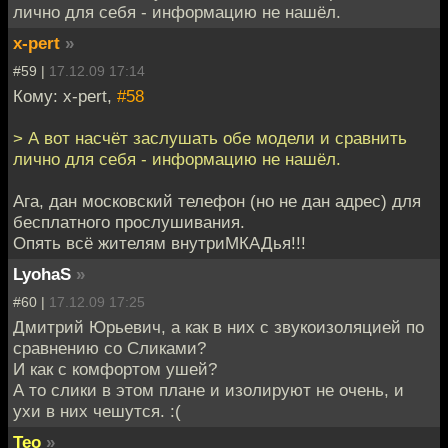
лично для себя - информацию не нашёл.
x-pert
»
#59 |
17.12.09 17:14
Кому: x-pert,
#58
> А вот насчёт заслушать обе модели и сравнить
лично для себя - информацию не нашёл.
Ага, дан московский телефон (но не дан адрес) для
бесплатного прослушивания.
Опять всё жителям внутриМКАДья!!!
LyohaS
»
#60 |
17.12.09 17:25
Дмитрий Юрьевич, а как в них с звукоизоляцией по
сравнению со Сликами?
И как с комфортом ушей?
А то слики в этом плане и изолируют не очень, и
ухи в них чешутся. :(
Teo
»