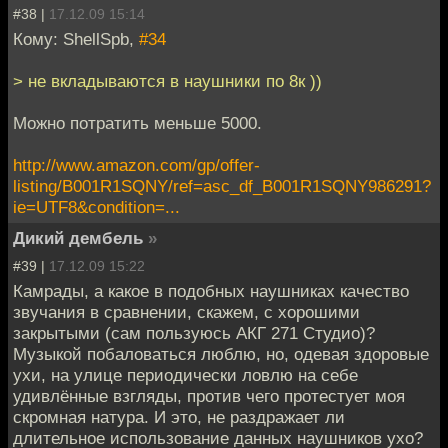
#38 |
17.12.09 15:14
Кому: ShellSpb,
#34
> не вкладываются в наушники по 8к ))
Можно потратить меньше 5000.
http://www.amazon.com/gp/offer-
listing/B001R1SQNY/ref=asc_df_B001R1SQNY986291?
ie=UTF8&condition=...
Дикий дембель
»
#39 |
17.12.09 15:22
Камрады, а какое в подобных наушниках качество
звучания в сравнении, скажем, с хорошими
закрытыми (сам пользуюсь АКГ 271 Студио)?
Музыкой побаловаться люблю, но, одевая здоровые
ухи, на улице периодически ловлю на себе
удивлённые взгляды, против чего протестует моя
скромная натура. И это, не раздражает ли
длительное использование данных наушников ухо?