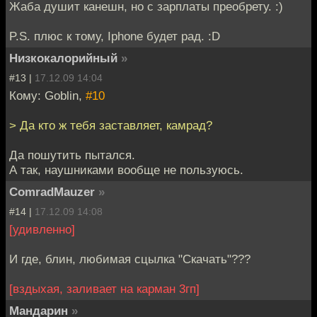
Жаба душит канешн, но с зарплаты преобрету. :)
P.S. плюс к тому, Iphone будет рад. :D
Низкокалорийный
»
#13 |
17.12.09 14:04
Кому: Goblin,
#10
> Да кто ж тебя заставляет, камрад?
Да пошутить пытался.
А так, наушниками вообще не пользуюсь.
ComradMauzer
»
#14 |
17.12.09 14:08
[удивленно]
И где, блин, любимая сцылка "Скачать"???
[вздыхая, заливает на карман 3гп]
Мандарин
»