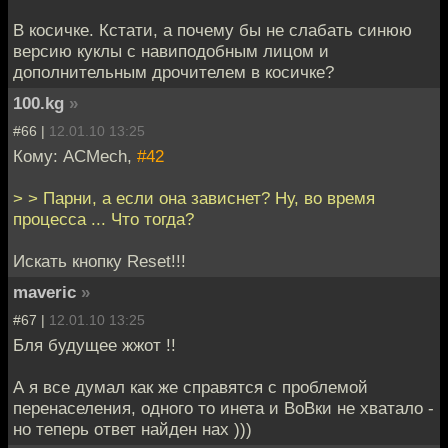
В косичке. Кстати, а почему бы не слабать синюю
версию куклы с навиподобным лицом и
дополнительным дрочителем в косичке?
100.kg
»
#66 |
12.01.10 13:25
Кому: ACMech,
#42
> > Парни, а если она зависнет? Ну, во время
процесса ... Что тогда?
Искать кнопку Reset!!!
maveric
»
#67 |
12.01.10 13:25
Бля будущее жжот !!
А я все думал как же справятся с проблемой
перенаселения, одного то инета и ВоВки не хватало -
но теперь ответ найден нах )))