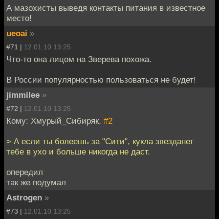
А мазохисты выведя контакты питания в известное
место!
ueoai
»
#71 |
12.01.10 13:25
Что-то она лицом на Зверева похожа.
В России популярностью пользоваться не будет!
jimmilee
»
#72 |
12.01.10 13:25
Кому: Хмурый_Сибиряк,
#2
> А если ты болеешь за "Сити", кукла звезданет
тебе в ухо и больше никогда не даст.
опередил
так же подумал
Astrogen
»
#73 |
12.01.10 13:25