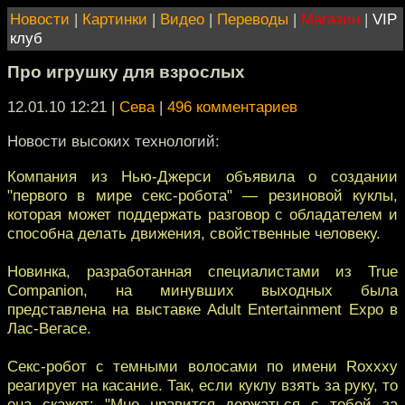
Новости
|
Картинки
|
Видео
|
Переводы
|
Магазин
|
VIP
клуб
Про игрушку для взрослых
12.01.10 12:21
|
Сева
|
496 комментариев
Новости высоких технологий:
Компания из Нью-Джерси объявила о создании
"первого в мире секс-робота" — резиновой куклы,
которая может поддержать разговор с обладателем и
способна делать движения, свойственные человеку.
Новинка, разработанная специалистами из True
Companion, на минувших выходных была
представлена на выставке Adult Entertainment Expo в
Лас-Вегасе.
Секс-робот с темными волосами по имени Roxxxy
реагирует на касание. Так, если куклу взять за руку, то
она скажет: "Мне нравится держаться с тобой за