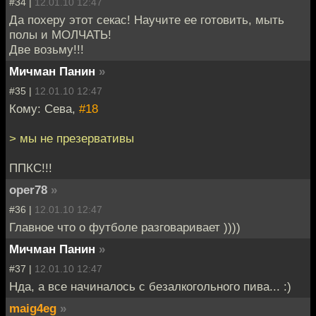
#34 |
12.01.10 12:47
Да похеру этот секас! Научите ее готовить, мыть
полы и МОЛЧАТЬ!
Две возьму!!!
Мичман Панин
»
#35 |
12.01.10 12:47
Кому: Сева,
#18
> мы не презервативы
ППКС!!!
oper78
»
#36 |
12.01.10 12:47
Главное что о футболе разговаривает ))))
Мичман Панин
»
#37 |
12.01.10 12:47
Нда, а все начиналось с безалкогольного пива... :)
maig4eg
»