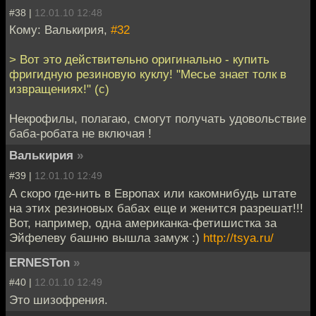
#38 |
12.01.10 12:48
Кому: Валькирия,
#32
> Вот это действительно оригинально - купить
фригидную резиновую куклу! "Месье знает толк в
извращениях!" (с)
Некрофилы, полагаю, смогут получать удовольствие
баба-робата не включая !
Валькирия
»
#39 |
12.01.10 12:49
А скоро где-нить в Европах или какомнибудь штате
на этих резиновых бабах еще и женится разрешат!!!
Вот, например, одна американка-фетишистка за
Эйфелеву башню вышла замуж :)
http://tsya.ru/
ERNESTon
»
#40 |
12.01.10 12:49
Это шизофрения.