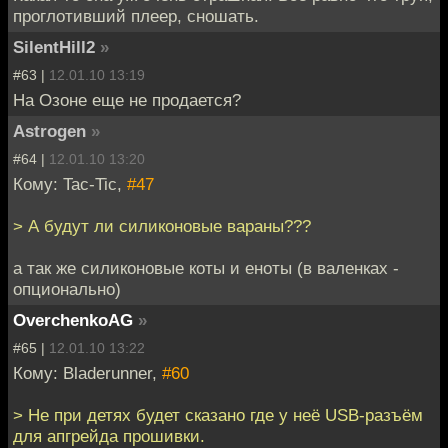
проглотивший плеер, сношать.
SilentHill2
»
#63 |
12.01.10 13:19
На Озоне еще не продается?
Astrogen
»
#64 |
12.01.10 13:20
Кому: Tac-Tic,
#47
> А будут ли силиконовые вараны???
а так же силиконовые коты и еноты (в валенках -
опционально)
OverchenkoAG
»
#65 |
12.01.10 13:22
Кому: Bladerunner,
#60
> Не при детях будет сказано где у неё USB-разъём
для апгрейда прошивки.