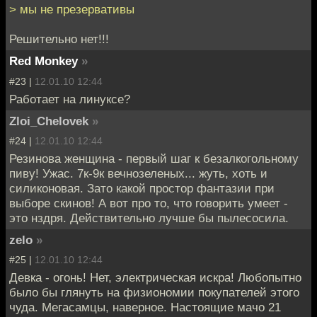
> мы не презервативы
Решительно нет!!!
Red Monkey
»
#23 |
12.01.10 12:44
Работает на линуксе?
Zloi_Chelovek
»
#24 |
12.01.10 12:44
Резинова женщина - первый шаг к безалкогольному
пиву! Ужас. 7к-9к вечнозеленых... жуть, хоть и
силиконовая. Зато какой простор фантазии при
выборе скинов! А вот про то, что говорить умеет -
это нздря. Действительно лучше бы пылесосила.
zelo
»
#25 |
12.01.10 12:44
Девка - огонь! Нет, электрическая искра! Любопытно
было бы глянуть на физиономии покупателей этого
чуда. Мегасамцы, наверное. Настоящие мачо 21