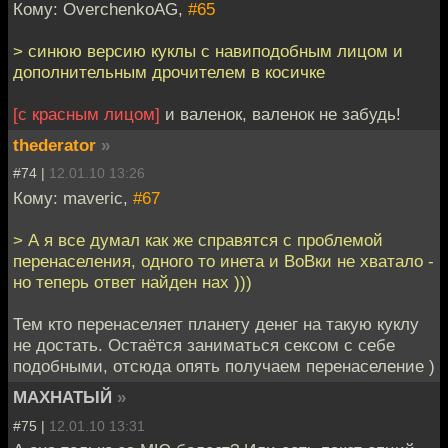
Кому: OverchenkoAG,
#65
> синюю версию куклы с навиподобным лицом и
дополнительным дрочителем в косичке
[с красным лицом]
и валенок, валенок не забудь!
thederator
»
#74 |
12.01.10 13:26
Кому: maveric,
#67
> А я все думал как же справятся с проблемой
перенаселения, одного то инета и ВоВки не хватало -
но теперь ответ найден нах )))
Тем кто перенаселяет планету денег на такую куклу
не достать. Остаётся заниматься сексом с себе
подобными, отсюда опять получаем перенаселение )
МАХНАТЫЙ
»
#75 |
12.01.10 13:31