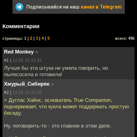
Подписывайся на наш
канал в Telegram
Комментарии
cтраницы: 1 |
2
|
3
|
4
|
5
всего: 496
Red Monkey
»
#1 |
12.01.10 12:31
Лучше бы эта штука не умела говорить, но
пылесосила и готовила!
Хмурый_Сибиряк
»
#2 |
12.01.10 12:32
> Дуглас Хайнс, основатель True Companion,
подчеркивает, что кукла может поддержать простую
беседу.
Ну, поговорить-то - это главное в этом деле.