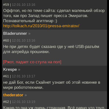
#59 |
12.01.10 13:16
Оффтоп, но по теме сайта: сделал маленький обзор
того, как про Запад пишет пресса Эмиратов.
Познавательный агитпиар :)
http://tolkach.ru/2010/01/pressa-emiratov/
Bladerunner
»
#60 |
12.01.10 13:16
Не при детях будет сказано где у неё USB-разъём
для апгрейда прошивки.
[Ржот, падает со стула на пол]
Krespe
»
#61 |
12.01.10 13:17
не дай Бог, если Скайнет узнает об этой новинке в
мире робототехники.
thederator
»
#62 |
12.01.10 13:19
Какая-то она уж очень страшная. Всё равно что труп,