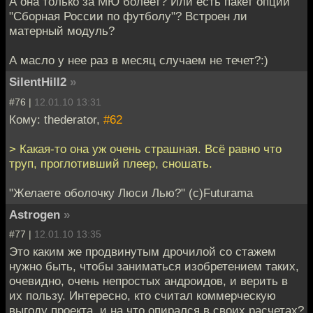
А она только за МЮ болеет? Или есть пакет опций
"Сборная России по футболу"? Встроен ли
матерный модуль?
А масло у нее раз в месяц случаем не течет?:)
SilentHill2
»
#76 |
12.01.10 13:31
Кому: thederator,
#62
> Какая-то она уж очень страшная. Всё равно что
труп, проглотивший плеер, сношать.
"Желаете оболочку Люси Лью?" (с)Futurama
Astrogen
»
#77 |
12.01.10 13:35
Это каким же продвинутым дрочилой со стажем
нужно быть, чтобы заниматься изобретением таких,
очевидно, очень непростых андроидов, и верить в
их пользу. Интересно, кто считал коммерческую
выгоду проекта, и на что опирался в своих расчетах?