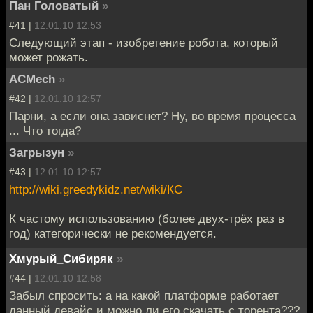
Пан Головатый
»
#41 |
12.01.10 12:53
Следующий этап - изобретение робота, который
может рожать.
ACMech
»
#42 |
12.01.10 12:57
Парни, а если она зависнет? Ну, во время процесса
... Что тогда?
Загрызун
»
#43 |
12.01.10 12:57
http://wiki.greedykidz.net/wiki/КС
К частому использованию (более двух-трёх раз в
год) категорически не рекомендуется.
Хмурый_Сибиряк
»
#44 |
12.01.10 12:58
Забыл спросить: а на какой платформе работает
данный девайс и можно ли его скачать с торента???