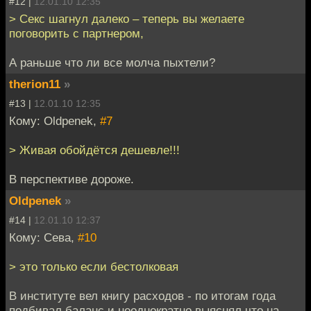
#12 |
12.01.10 12:35
> Секс шагнул далеко – теперь вы желаете
поговорить с партнером,
А раньше что ли все молча пыхтели?
therion11
»
#13 |
12.01.10 12:35
Кому: Oldpenek,
#7
> Живая обойдётся дешевле!!!
В перспективе дороже.
Oldpenek
»
#14 |
12.01.10 12:37
Кому: Сева,
#10
> это только если бестолковая
В институте вел книгу расходов - по итогам года
подбивал баланс и неоднократно выяснял что на