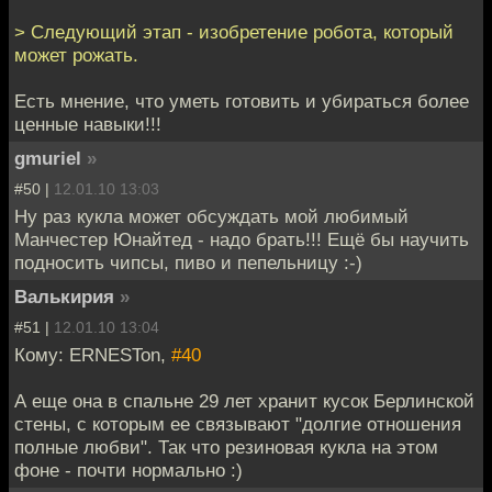
> Следующий этап - изобретение робота, который
может рожать.
Есть мнение, что уметь готовить и убираться более
ценные навыки!!!
gmuriel
»
#50 |
12.01.10 13:03
Ну раз кукла может обсуждать мой любимый
Манчестер Юнайтед - надо брать!!! Ещё бы научить
подносить чипсы, пиво и пепельницу :-)
Валькирия
»
#51 |
12.01.10 13:04
Кому: ERNESTon,
#40
А еще она в спальне 29 лет хранит кусок Берлинской
стены, с которым ее связывают "долгие отношения
полные любви". Так что резиновая кукла на этом
фоне - почти нормально :)