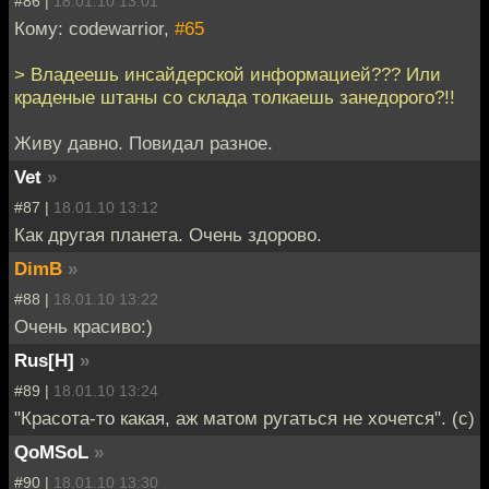
#86 |
18.01.10 13:01
Кому: codewarrior,
#65
> Владеешь инсайдерской информацией??? Или
краденые штаны со склада толкаешь занедорого?!!
Живу давно. Повидал разное.
Vet
»
#87 |
18.01.10 13:12
Как другая планета. Очень здорово.
DimB
»
#88 |
18.01.10 13:22
Очень красиво:)
Rus[H]
»
#89 |
18.01.10 13:24
"Красота-то какая, аж матом ругаться не хочется". (с)
QoMSoL
»
#90 |
18.01.10 13:30