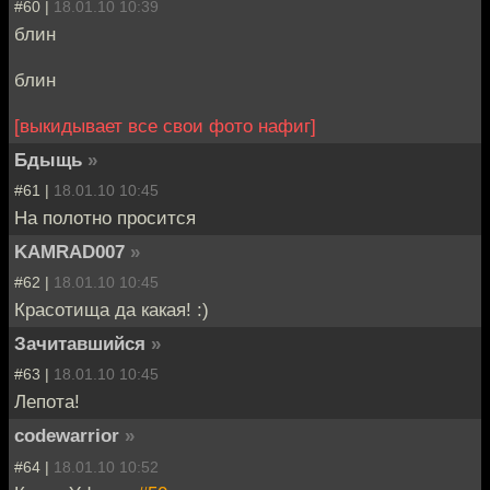
#60 |
18.01.10 10:39
блин
блин
[выкидывает все свои фото нафиг]
Бдыщь
»
#61 |
18.01.10 10:45
На полотно просится
KAMRAD007
»
#62 |
18.01.10 10:45
Красотища да какая! :)
Зачитавшийся
»
#63 |
18.01.10 10:45
Лепота!
codewarrior
»
#64 |
18.01.10 10:52