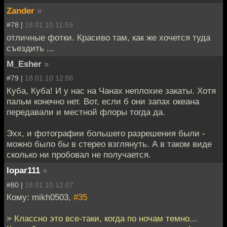
Zander
»
#78 |
18.01.10 11:59
отличные фотки. Красиво там, как же хочется туда
съездить ...
M_Esher
»
#79 |
18.01.10 12:06
Куба, Куба! И у нас на Чанах неплохие закаты. Хотя
пальм конечно нет. Вот, если б они запах океана
передавали и местной флоры тогда да.
Эхх, и фотографии большего разрешения были -
можно было бы в стерео взглянуть. А в таком виде
сколько ни пробовал не получается.
lopar111
»
#80 |
18.01.10 12:07
Кому: mikh0503,
#35
> Классно это все-таки, когда по ночам темно...