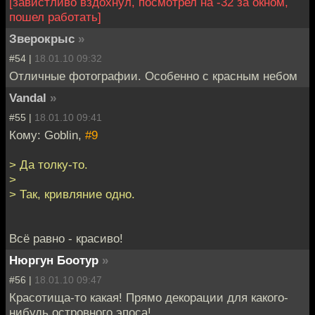
[завистливо вздохнул, посмотрел на -32 за окном,
пошел работать]
Зверокрыс
»
#54 |
18.01.10 09:32
Отличные фотографии. Особенно с красным небом
Vandal
»
#55 |
18.01.10 09:41
Кому: Goblin,
#9
> Да толку-то.
>
> Так, кривляние одно.
Всё равно - красиво!
Нюргун Боотур
»
#56 |
18.01.10 09:47
Красотища-то какая! Прямо декорации для какого-
нибудь островного эпоса!