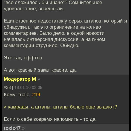
"все сложилось бы иначе"? Сомнительное
удовольствие, знаешь ли.
Единственное недостаток у серых штанов, который я
обнаружил, так это ограничение на кол-во
комментариев. Было дело, в одной новости
началась интеерсная дискуссия, а на n-ном
комментарии отрубило. Обидно.
Это так, оффтоп.
А вот красный закат красив, да.
Модератор М
»
#33 |
18.01.10 03:35
Кому: frolic,
#19
> камрады, а штаны, штаны белые еще выдают?
Если о себе вовремя напомнить - то да.
toxic47
»