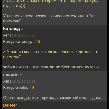
> Сказать бы вам в то время что поедете на Кубу
отдыхать)))
У нас из класса несколько человек ездило в "те
времена".
Котовод
»
#47 |
18.01.10 08:36
Кому: Котовод,
#46
> У нас из класса несколько человек ездило в "те
времена".
забыл сказать, что ездили по бесплатной путевке.
motorin
»
#48 |
18.01.10 09:23
Кому: Goblin,
#9
Оно и правда, мать природа закопирайтила... дааа...
Deleter
»