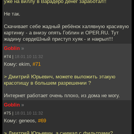
уже на виллу в Варадеро денег заработал!!
Не так.
Скачивает себе жадный ребёнок халявную красивую
картинку - а внизу опять Гоблин и OPER.RU. Тут
жадину сердеШный приступ хуяк - и накрыл!!!
Goblin
»
#74 |
18.01.10 11:32
Кому: ekim,
#71
> Дмитрий Юрьевич, можете выложить этакую
красотищу в большем разрешении ?
Интернет работает очень плохо, из дома не могу.
Goblin
»
#75 |
18.01.10 11:32
Кому: geneos,
#69
> Дмитрий Юрьевич, а снимал с фильтрами?