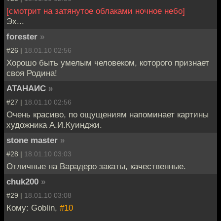
[смотрит на затянутое облаками ночное небо]
Эх...
forester
»
#26 |
18.01.10 02:56
Хорошо быть умелым человеком, которого признает
своя Родина!
АТАНАИС
»
#27 |
18.01.10 02:56
Очень красиво, по ощущениям напоминает картины
художника А.И.Куинджи.
stone master
»
#28 |
18.01.10 03:03
Отличные на Варадеро закаты, качественные.
chuk200
»
#29 |
18.01.10 03:08
Кому: Goblin,
#10