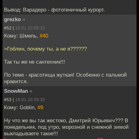
Вывод: Варадеро - фотогеничный курорт.
grezko
»
#52 |
18.01.10 09:32
Кому: Шмель,
#40
>Гоблин, почему ты, а не я??????
Так ты же не сантехник!!!
По теме - красотища жуткая! Особенно с пальмой
нравится.
SnowMan
»
#53 |
18.01.10 09:32
Кому: Goblin,
#9
Ну что же вы так жестоко, Дмитрий Юрьевич??? В
понедельник, под утро, морозной и снежной зимой
выкладываете такое!!!