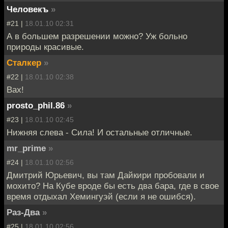
Человекъ
»
#21 |
18.01.10 02:31
А в большем разрешении можно? Уж больно
природы красивые.
Сталкер
»
#22 |
18.01.10 02:38
Вах!
prosto_phil.86
»
#23 |
18.01.10 02:45
Нижняя слева - Сила! И остальные отличные.
mr_prime
»
#24 |
18.01.10 02:56
Дмитрий Юрьевич, вы там Дайкири пробовали и
мохито? На Кубе вроде бы есть два бара, где в свое
время отдыхал Хемингуэй (если я не ошибся).
Раз-Два
»
#25 |
18.01.10 02:56