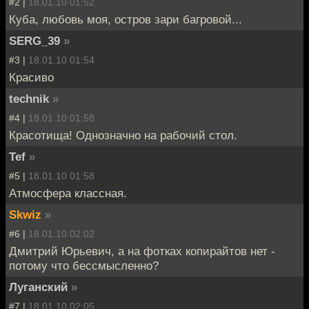
#2 |
18.01.10 01:52
Куба, любовь моя, остров зари багровой...
SERG_39
»
#3 |
18.01.10 01:54
Красиво
technik
»
#4 |
18.01.10 01:58
Красотища! Однозначно на рабочий стол.
Tef
»
#5 |
18.01.10 01:58
Атмосфера классная.
Skwiz
»
#6 |
18.01.10 02:02
Дмитрий Юрьевич, а на фотках копирайтов нет -
потому что бессмысленно?
Луганский
»
#7 |
18.01.10 02:05