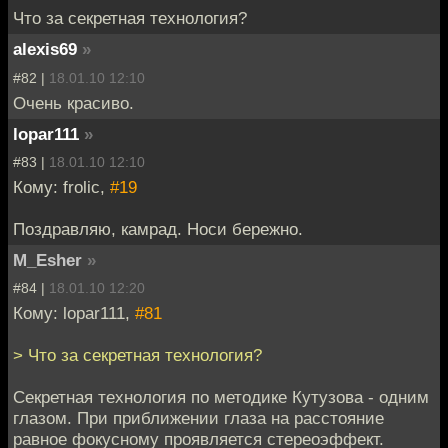
Что за секретная технология?
alexis69
»
#82 |
18.01.10 12:10
Очень красиво.
lopar111
»
#83 |
18.01.10 12:10
Кому: frolic,
#19
Поздравляю, камрад. Носи бережно.
M_Esher
»
#84 |
18.01.10 12:20
Кому: lopar111,
#81
> Что за секретная технология?
Секретная технология по методике Кутузова - одним
глазом. При приближении глаза на расстояние
равное фокусному проявляется стереоэффект.