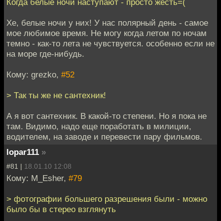
Когда белые ночи наступают - просто жесть=(
Хе, белые ночи у них! У нас полярный день - самое
мое любимое время. Не могу когда летом по ночам
темно - как-то лета не чувствуется. особенно если не
на море где-нибудь.
Кому: grezko,
#52
> Так ты же не сантехник!
А я вот сантехник. В какой-то степени. Но я пока не
там. Видимо, надо еще поработать в милиции,
водителем, на заводе и перевести пару фильмов.
lopar111
»
#81 |
18.01.10 12:08
Кому: M_Esher,
#79
> фотографии большего разрешения были - можно
было бы в стерео взглянуть