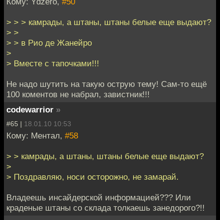
Кому: Ydzero,
#50
> > > камрады, а штаны, штаны белые еще выдают?
> >
> > в Рио де Жанейро
>
> Вместе с тапочками!!!
Не надо шутить на такую острую тему! Сам-то ещё
100 коментов не набрал, завистник!!!
codewarrior
»
#65 |
18.01.10 10:53
Кому: Ментал,
#58
> > камрады, а штаны, штаны белые еще выдают?
>
> Поздравляю, носи осторожно, не замарай.
Владеешь инсайдерской информацией??? Или
краденые штаны со склада толкаешь занедорого?!!