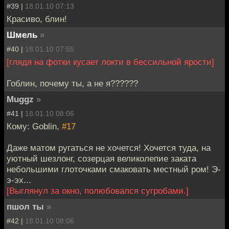
#39 |
18.01.10 07:13
Красиво, блин!
Шмель
»
#40 |
18.01.10 07:55
[глядя на фотки кусает локти в бессильной ярости]
Гоблин, почему ты, а не я??????
Muggz
»
#41 |
18.01.10 08:06
Кому: Goblin,
#17
Даже матом ругаться не хочется! Хочется туда, на
уютный шезлонг, созерцая великолепие заката
небольшими глоточками смаковать местный ром! Э-
э-эх...
[Выглянул за окно, полюбовался сугробами.]
пшол ты
»
#42 |
18.01.10 08:06