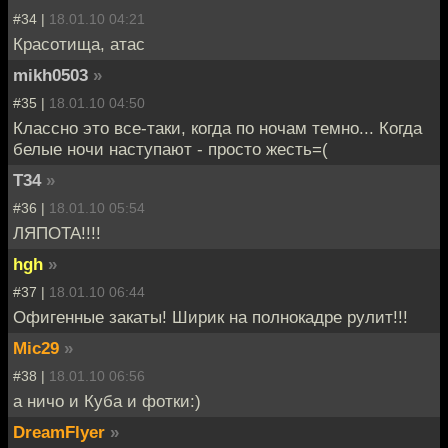
#34 |
18.01.10 04:21
Красотища, атас
mikh0503
»
#35 |
18.01.10 04:50
Классно это все-таки, когда по ночам темно... Когда
белые ночи наступают - просто жесть=(
T34
»
#36 |
18.01.10 05:54
ЛЯПОТА!!!!
hgh
»
#37 |
18.01.10 06:44
Офигенные закаты! Ширик на полнокадре рулит!!!
Mic29
»
#38 |
18.01.10 06:56
а ничо и Куба и фотки:)
DreamFlyer
»