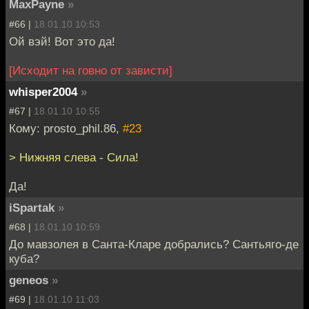
MaxPayne
»
#66 |
18.01.10 10:53
Ой вэй! Вот это да!
[Исходит на говно от зависти]
whisper2004
»
#67 |
18.01.10 10:55
Кому: prosto_phil.86,
#23
> Нижняя слева - Сила!
Да!
iSpartak
»
#68 |
18.01.10 10:59
До мавзолея в Санта-Кларе добрались? Сантьяго-де
куба?
geneos
»
#69 |
18.01.10 11:03