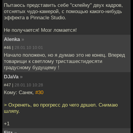
Пытаюсь представить себе "склейку" двух кадров,
отснятых чудо-камерой, с помощью какого-нибудь
эффекта в Pinnacle Studio.
Не получается! Мозг ломается!
Alenka
»
#46 |
28.01.10 10:01
Начало положено, но я думаю это не конец. Вперед
товарищи к светлому тристашестидесяти
градусному будущему !
DJaVa
»
#47 |
28.01.10 10:28
Кому: Санек,
#30
> Охренеть, во прогресс до чего дршел. Снимаю
шляпу.
+1
Fitz
»