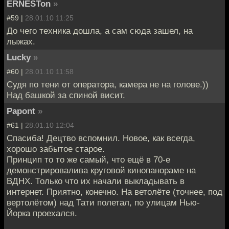
ERNESTon
»
#59 |
28.01.10 11:25
До чего техника дошла, а сам сюда зашел, на
лыжах.
Lucky
»
#60 |
28.01.10 11:58
Судя по тени от оператора, камера не на голове.))
Над башкой за спиной висит.
Papont
»
#61 |
28.01.10 12:04
Спасиба! Децтво вспомнил. Новое, как всегда,
хорошо забытое старое.
Принцип то то же самый, что ещё в 70-е
демонстрировалива круговой кинопанораме на
ВДНХ. Только что их начали выкладывать в
интернет. Приятно, конечно. На ветолёте (точнее, под
вертолётом) над Тати полетал, по улицам Нью-
Йорка проехался.