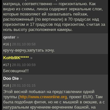
матрица, соответственно — горизонтально. Как
видно из схемы, линза содержит зеркальные слои,
которые позволяют ей захватывать пейзаж,
расположенный (по вертикали) в 70 градусах над
горизонтом и 17 градусов под горизонтом, считая за
ноль высоту расположения камеры.
qester
»
#16 |
28.01.10 00:58
кручу-верчу,запутать хочу.
KoHb9IK*****
»
#17 |
28.01.10 00:59
Бесовщина!!!
Doo Die
»
#18 |
28.01.10 01:15
Этой весной побывал на представлении одной
труппы (
http://www.crewonline.org
, проект EUX). Там
была подобная фигня, но не с мышкой в окошке, а с
натуральным кручением-верчением башкой, на