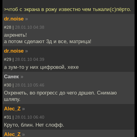
>чтоб с экрана в рожу известно чем тыкали(с)пёрто.
dr.noise
»
#28 |
28.01.10 04:38
ахренеть!
а потом сделают 3д и все, матрица!
dr.noise
»
#29 |
28.01.10 04:39
а зум-то у них цифровой, хехе
Санек
»
#30 |
28.01.10 05:46
Охренеть, во прогресс до чего дршел. Снимаю
шляпу.
Alec_Z
»
#31 |
28.01.10 06:40
Круто, блин. Нет слофф.
Alec_Z
»