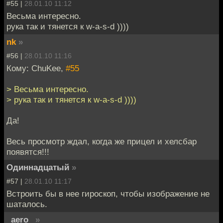
#55 |
28.01.10 11:12
Весьма интересно.
рука так и тянется к w-a-s-d ))))
nk
»
#56 |
28.01.10 11:16
Кому: ChuKee,
#55
> Весьма интересно.
> рука так и тянется к w-a-s-d ))))
Да!
Весь просмотр ждал, когда же прицел и хелсбар
появятся!!!
Одиннадцатый
»
#57 |
28.01.10 11:17
Встроить бы в нее гироскоп, чтобы изображение не
шаталось.
_aero_
»