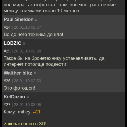
пол мира так отфоткал.. там, конечно, расстояние
между снимками около 10 метров.
Paul Sheldon
»
#24 |
28.01.10 02:37
Во до чего техника дошла!
LOBZIC
»
#25 |
28.01.10 02:38
Такое бы на бронетехнику устанавливать, да
интернет потолще подвести!
Walther blitz
»
#26 |
28.01.10 02:50
Это фотошоп!
KelDazan
»
#27 |
28.01.10 03:05
Кому: mihey,
#11
> желательно в 3D!