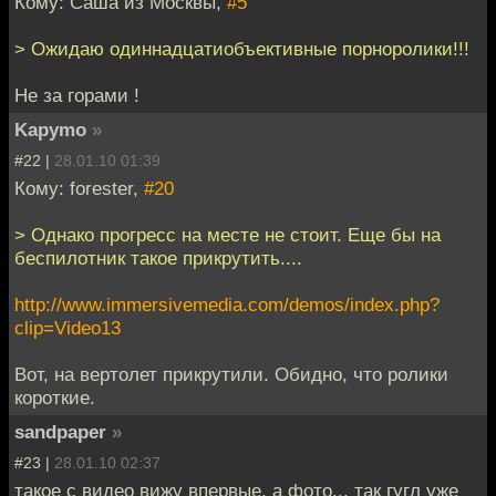
Кому: Саша из Москвы,
#5
> Ожидаю одиннадцатиобъективные порноролики!!!
Не за горами !
Kapymo
»
#22 |
28.01.10 01:39
Кому: forester,
#20
> Однако прогресс на месте не стоит. Еще бы на
беспилотник такое прикрутить....
http://www.immersivemedia.com/demos/index.php?
clip=Video13
Вот, на вертолет прикрутили. Обидно, что ролики
короткие.
sandpaper
»
#23 |
28.01.10 02:37
такое с видео вижу впервые, а фото... так гугл уже