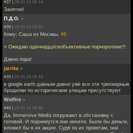
#37 |
28.01.10 08:14
Занятно!
П.Д.О.
»
#38 |
28.01.10 08:31
Кому: Саша из Москвы,
#5
> Ожидаю одиннадцатиобъективные порноролики!!!
Давно пора!
jarrito
»
#39 |
28.01.10 08:43
в google earth давным-давно уже все эти трехмерные
бродилки по историческим улицам присутствуют
Wolfire
»
#40 |
28.01.10 08:48
Да, Immersive Media погружают в обстановку с
головой. И поднимутся они нехило. Были бы деньги,
вложил бы в их акции. Судя по их проектам, они