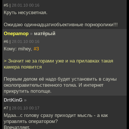
#5 |
28.01.10 00:16
Круть несусветная.
Ожидаю одиннадцатиобъективные порноролики!!!
Onepamop
»
матёрый
#6 |
28.01.10 00:16
Кому: mihey,
#3
> Значит не за горами уже и на прилавках такая
камера появится
Первым делом её надо будет установить в сауны
околоправительственного толка. И интернет
прикрутить потолще.
DrtKinG
»
#7 |
28.01.10 00:17
Мдаа...с голову сразу приходит мысль - а как
управлять оператором?
Впечатляет.