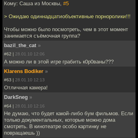
Кому: Саша из Москвы,
#5
> Ожидаю одиннадцатиобъективные порноролики!!!
Чтобы можно было посмотреть, чем в этот момент
занимается съёмочная группа?
bazil_the_cat
»
#62 |
28.01.10 12:06
А можно ли в этой игре грабить к0р0ваны???
Klarens Bodiker
»
#63 |
28.01.10 12:13
Отличная камера!
DarkSneg
»
#64 |
28.01.10 12:16
Не думаю, что будет какой-либо бум фильмов. Если
только документальных, которые можно дома
смотреть. В кинотеатре особо картинку не
повращаешь ))