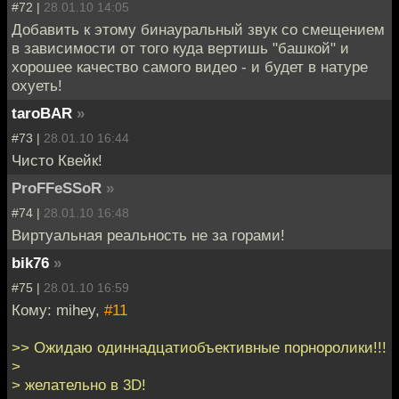
#72 |
28.01.10 14:05
Добавить к этому бинауральный звук со смещением
в зависимости от того куда вертишь "башкой" и
хорошее качество самого видео - и будет в натуре
охуеть!
taroBAR
»
#73 |
28.01.10 16:44
Чисто Квейк!
ProFFeSSoR
»
#74 |
28.01.10 16:48
Виртуальная реальность не за горами!
bik76
»
#75 |
28.01.10 16:59
Кому: mihey,
#11
>> Ожидаю одиннадцатиобъективные порноролики!!!
>
> желательно в 3D!