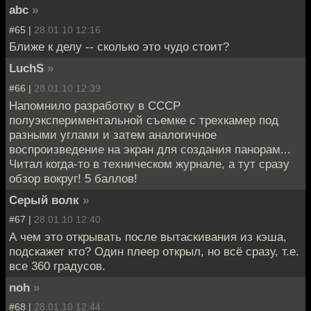
abc
»
#65 |
28.01.10 12:16
Ближе к делу -- сколько это чудо стоит?
LuchS
»
#66 |
28.01.10 12:39
Напомнило разработку в СССР
полуэкспериментальной съемке с трехкамер под
разными углами и затем аналогичное
воспроизведение на экран для создания панорам...
Читал когда-то в техническом журнале, а тут сразу
обзор вокруг! 5 баллов!
Серый волк
»
#67 |
28.01.10 12:40
А чем это открывать после вытаскивания из кэша,
подскажет кто? Один плеер открыл, но всё сразу, т.е.
все 360 градусов.
noh
»
#68 |
28.01.10 12:44