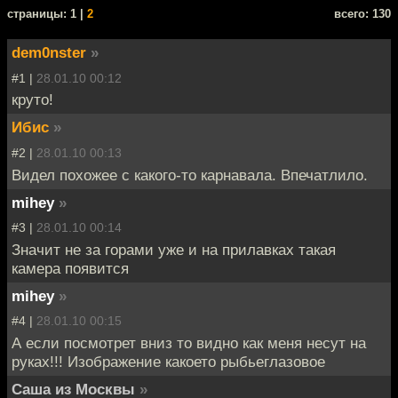
cтраницы: 1 |
2
всего: 130
dem0nster
»
#1 |
28.01.10 00:12
круто!
Ибис
»
#2 |
28.01.10 00:13
Видел похожее с какого-то карнавала. Впечатлило.
mihey
»
#3 |
28.01.10 00:14
Значит не за горами уже и на прилавках такая
камера появится
mihey
»
#4 |
28.01.10 00:15
А если посмотрет вниз то видно как меня несут на
руках!!! Изображение какоето рыбьеглазовое
Саша из Москвы
»