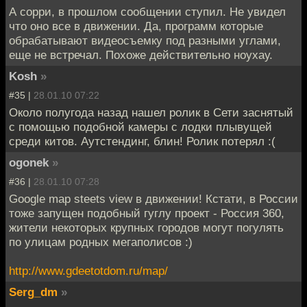
А сорри, в прошлом сообщении ступил. Не увидел
что оно все в движении. Да, программ которые
обрабатывают видеосъемку под разными углами,
еще не встречал. Похоже действительно ноухау.
Kosh
»
#35 |
28.01.10 07:22
Около полугода назад нашел ролик в Сети заснятый
с помощью подобной камеры с лодки плывущей
среди китов. Аутстендинг, блин! Ролик потерял :(
ogonek
»
#36 |
28.01.10 07:28
Google map steets view в движении! Кстати, в России
тоже запущен подобный гуглу проект - Россия 360,
жители некоторых крупных городов могут погулять
по улицам родных мегаполисов :)
http://www.gdeetotdom.ru/map/
Serg_dm
»