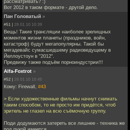
рассматривать? :)
Вот 2012 в таком формате - другой дело.
Пан Головатый
»
#51 |
28.01.10 10:39
Вещь! Такие трансляции наиболее зрелищных
моментов жизни планеты (праздников, войн,
катастроф) будут мегапопулярны. Такой бы
мегадевайс сумасшедшему радиоведущему в
Йеллоустоун в "2012".
Предвижу также подъём порноиндустрии!!!
Alfa-Foxtrot
»
#52 |
28.01.10 10:45
Кому: Firewall,
#43
> Если художественные фильмы начнут снимать
таким способом, то не просто им придётся, чтоб
зритель не глазел на всю съёмочную группу.
Поди додумаются затереть все лишнее - техника же
под рукой имеется.