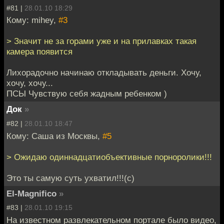
#81 |
28.01.10 18:29
Кому: mihey,
#3
> Значит не за горами уже и на прилавках такая
камера появится
Лихорадочно начинаю откладывать деньги. Хочу,
хочу, хочу...
ПСЫ Чувствую себя жадным ребенком )
Док
»
#82 |
28.01.10 18:47
Кому: Саша из Москвы,
#5
> Ожидаю одиннадцатиобъективные порноролики!!!
Это ты самую суть ухватил!!!(с)
El-Magnifico
»
#83 |
28.01.10 19:15
На известном развлекательном портале было видео,