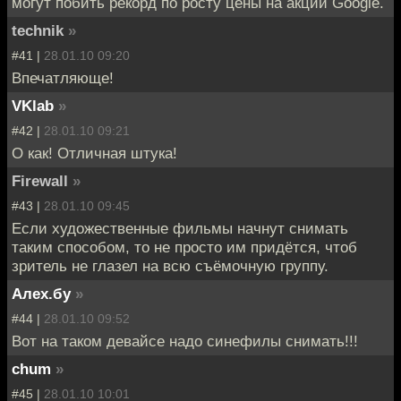
могут побить рекорд по росту цены на акции Google.
technik
»
#41 |
28.01.10 09:20
Впечатляюще!
VKlab
»
#42 |
28.01.10 09:21
О как! Отличная штука!
Firewall
»
#43 |
28.01.10 09:45
Если художественные фильмы начнут снимать
таким способом, то не просто им придётся, чтоб
зритель не глазел на всю съёмочную группу.
Алех.бу
»
#44 |
28.01.10 09:52
Вот на таком девайсе надо синефилы снимать!!!
chum
»
#45 |
28.01.10 10:01