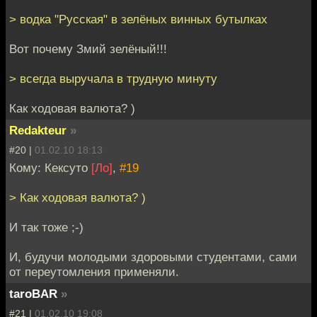
> водка "Русская" в зелёных винных бутылках
Вот почему Змий зелёный!!!
> всегда выручала в трудную минуту
Как ходовая валюта? )
Redakteur
»
#20 |
01.02.10 18:13
Кому: Кексуто
[Ло]
,
#19
> Как ходовая валюта? )
И так тоже ;-)
И, будучи молодыми здоровыми студентами, сами
от переутомления применяли.
taroBAR
»
#21 |
01.02.10 19:08