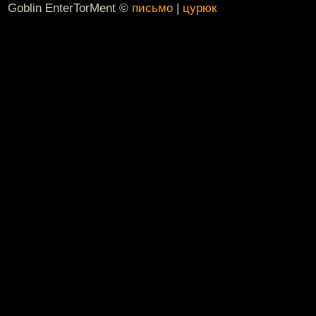
Goblin EnterTorMent ©
письмо
|
цурюк