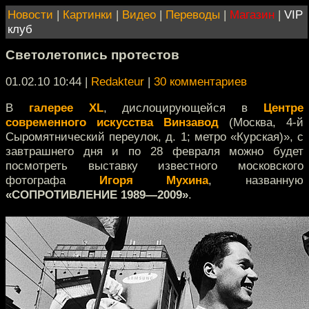
Новости
|
Картинки
|
Видео
|
Переводы
|
Магазин
|
VIP
клуб
Светолетопись протестов
01.02.10 10:44
|
Redakteur
|
30 комментариев
В
галерее XL
, дислоцирующейся в
Центре
современного искусства Винзавод
(Москва, 4-й
Сыромятнический переулок, д. 1; метро «Курская)», с
завтрашнего дня и по 28 февраля можно будет
посмотреть выставку известного московского
фотографа
Игоря Мухина
, названную
«СОПРОТИВЛЕНИЕ 1989—2009»
.