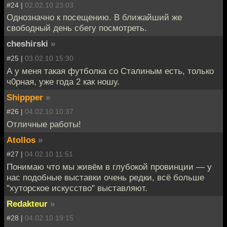
#24 |
02.02.10 23:03
Однозначно к посещению. В ближайший же
свободный день сбегу посмотреть.
cheshirski
»
#25 |
03.02.10 15:30
А у меня такая футболка со Сталиным есть, только
ч0рная, уже года 2 как ношу.
Shippper
»
#26 |
04.02.10 10:37
Отличные работы!
Atollos
»
#27 |
04.02.10 11:51
Понимаю что мы живём в глубокой провинции — у
нас подобные выставки очень редки, всё больше
"хуторское искусство" выставляют.
Redakteur
»
#28 |
04.02.10 19:15