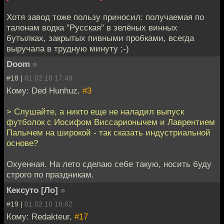
Хотя завод тоже пользу приносил: получаемая по
талонам водка "Русская" в зелёных винных
бутылках, закрытых пивными пробками, всегда
выручала в трудную минуту ;-)
Doom
»
#18 |
01.02.10 17:49
Кому: Ded Hunhuz,
#3
> Слушайте, а никто еще не наладил выпуск
футболок с Иосифом Виссарионычем и Лаврентием
Палычем на широкой - так сказать индустриальной
основе?
Охуенная. На лето сделаю себе такую, носить буду
строго по праздникам.
Кексуто [Ло]
»
#19 |
01.02.10 18:02
Кому: Redakteur,
#17