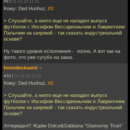
#9 |
01.02.10 11:31
Кому: Ded Hunhuz,
#3
> Слушайте, а никто еще не наладил выпуск
футболок с Иосифом Виссарионычем и Лаврентием
Палычем на широкой - так сказать индустриальной
основе?
Ну такого уровня исполнения - полно. А вот как на
фото, это уже сугубо на заказ.
boondocksaint
»
#10 |
01.02.10 11:57
Кому: Ded Hunhuz,
#3
> Слушайте, а никто еще не наладил выпуск
футболок с Иосифом Виссарионычем и Лаврентием
Палычем на широкой - так сказать индустриальной
основе?
Атпередил!! Ждём Dolce&Gabbana "Glamurniy Tiran"