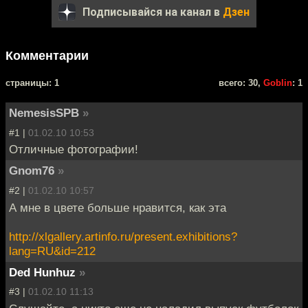
Подписывайся на канал в
Дзен
Комментарии
cтраницы: 1
всего: 30,
Goblin
: 1
NemesisSPB
»
#1 |
01.02.10 10:53
Отличные фотографии!
Gnom76
»
#2 |
01.02.10 10:57
А мне в цвете больше нравится, как эта
http://xlgallery.artinfo.ru/present.exhibitions?
lang=RU&id=212
Ded Hunhuz
»
#3 |
01.02.10 11:13