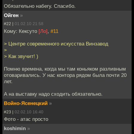
Обязательно набегу. Спасибо.
Ойген
»
#22 |
01.02.10 21:58
Кому: Кексуто
[Ло]
,
#11
> Центре современного искусства Винзавод
>
> Как звучит! )
Помню времена, когда мы там коньяком разливным
отоваривались. У нас контора рядом была почти 20
лет.
А на выставку надо сходить обязательно.
Войно-Ясенецкий
»
#23 |
02.02.10 16:40
Фото - атас просто
koshimin
»