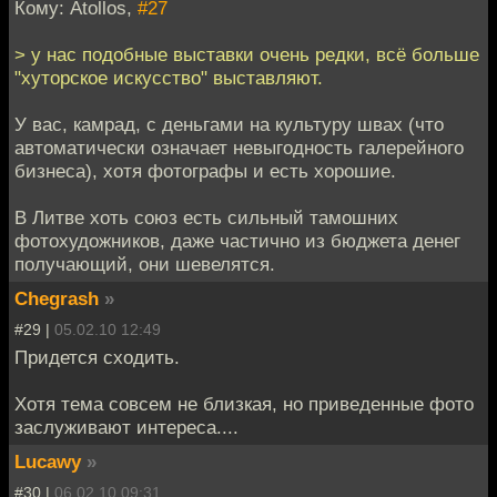
Кому: Atollos,
#27
> у нас подобные выставки очень редки, всё больше
"хуторское искусство" выставляют.
У вас, камрад, с деньгами на культуру швах (что
автоматически означает невыгодность галерейного
бизнеса), хотя фотографы и есть хорошие.
В Литве хоть союз есть сильный тамошних
фотохудожников, даже частично из бюджета денег
получающий, они шевелятся.
Chegrash
»
#29 |
05.02.10 12:49
Придется сходить.
Хотя тема совсем не близкая, но приведенные фото
заслуживают интереса....
Lucawy
»
#30 |
06.02.10 09:31