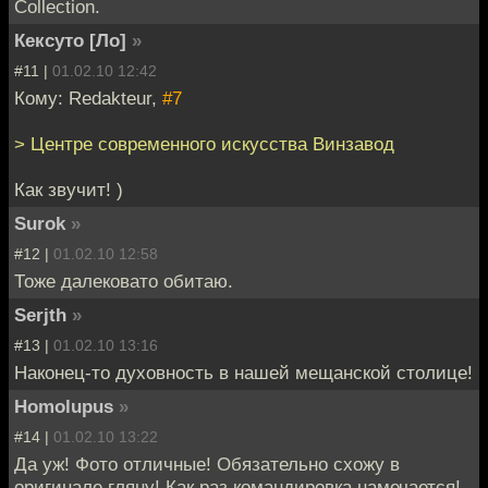
Collection.
Кексуто [Ло]
»
#11 |
01.02.10 12:42
Кому: Redakteur,
#7
> Центре современного искусства Винзавод
Как звучит! )
Surok
»
#12 |
01.02.10 12:58
Тоже далековато обитаю.
Serjth
»
#13 |
01.02.10 13:16
Наконец-то духовность в нашей мещанской столице!
Homolupus
»
#14 |
01.02.10 13:22
Да уж! Фото отличные! Обязательно схожу в
оригинале гляну! Как раз командировка намечается!