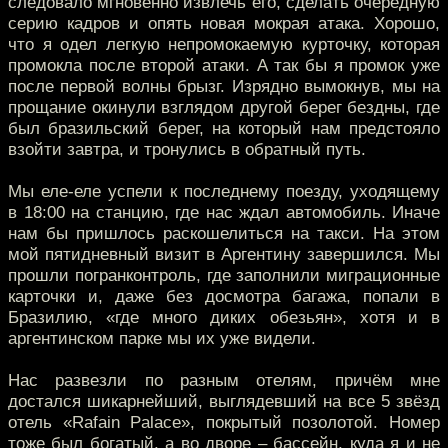
следовало мгновенно извлечь его, сделать очередную
серию кадров и опять новая мокрая атака. Хорошо,
что я одел легкую непромокаемую курточку, которая
промокла после второй атаки. А так бы я промок уже
после первой волны брызг. Изрядно вымокнув, мы на
прощание окинули взглядом другой берег бездны, где
был бразильский берег, на который нам предстояло
взойти завтра, и тронулись в обратный путь.
Мы еле-еле успели к последнему поезду, уходящему
в 18:00 на станцию, где нас ждал автомобиль. Иначе
нам бы пришлось раскошелиться на такси. На этом
мой пятидневный визит в Аргентину завершился. Мы
прошли погранконтроль, где заполнили миграционные
карточки и, даже без досмотра багажа, попали в
Бразилию, «где много диких обезьян», хотя и в
аргентинском парке мы их уже видели.
Нас развезли по разным отелям, причём мне
достался шикарнейший, выглядевший на все 5 звёзд
отель «Rafain Palace», покрытый позолотой. Номер
тоже был богатый, а во дворе – бассейн, куда я и не