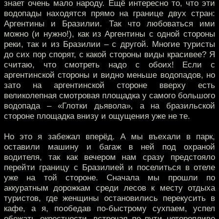
знает очень мало народу. Ещё интересно то, что эти
водопады находятся прямо на границе двух стран:
Аргентины и Бразилии. Так что любоваться ими
можно (и нужно!), как из Аргентины с одной стороны
реки, так и из Бразилии – с другой. Многие туристы
до сих пор спорят, с какой стороны виды красивее? Я
считаю, что смотреть надо с обоих! Если с
аргентинской стороны и видно меньше водопадов, но
зато на аргентинской стороне вверху есть
великолепная смотровая площадка у самого большого
водопада – «Глотки дьявола», а на бразильской
стороне площадка внизу и ощущения уже не те.
Но это я забежал вперёд. А мы въехали в парк,
оставили машину и багаж в ней под охраной
водителя, так как вечером нам сразу предстояло
перейти границу с Бразилией и поселиться в отеле
уже на той стороне. Сначала мы прошли по
аккуратным дорожкам среди лесов к месту отдыха
туристов, где женщины остановились перекусить в
кафе, а я, пообедав по-быстрому сухпаем, успел
обежать окрестности, встречая по пути неторопливо