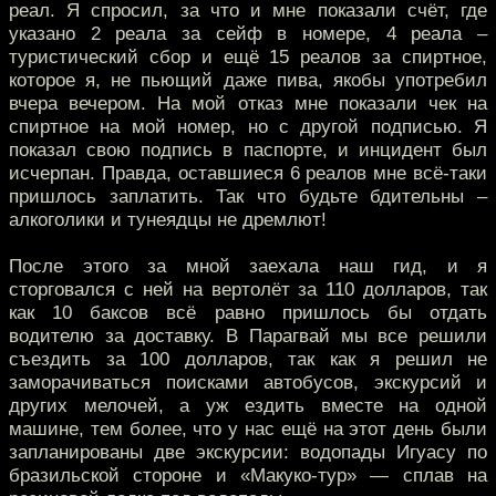
реал. Я спросил, за что и мне показали счёт, где
указано 2 реала за сейф в номере, 4 реала –
туристический сбор и ещё 15 реалов за спиртное,
которое я, не пьющий даже пива, якобы употребил
вчера вечером. На мой отказ мне показали чек на
спиртное на мой номер, но с другой подписью. Я
показал свою подпись в паспорте, и инцидент был
исчерпан. Правда, оставшиеся 6 реалов мне всё-таки
пришлось заплатить. Так что будьте бдительны –
алкоголики и тунеядцы не дремлют!
После этого за мной заехала наш гид, и я
сторговался с ней на вертолёт за 110 долларов, так
как 10 баксов всё равно пришлось бы отдать
водителю за доставку. В Парагвай мы все решили
съездить за 100 долларов, так как я решил не
заморачиваться поисками автобусов, экскурсий и
других мелочей, а уж ездить вместе на одной
машине, тем более, что у нас ещё на этот день были
запланированы две экскурсии: водопады Игуасу по
бразильской стороне и «Макуко-тур» — сплав на