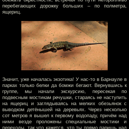
перебегающих дорожку больших – по полметра,
ящериц.
Значит, уже началась экзотика! У нас-то в Барнауле в
парках только белки да бомжи бегают. Вернувшись к
группе, мы начали экскурсию, пересекая по
подвесным мостикам речушки, стараясь не наступить
на ящериц и заглядываясь на мелких обезьянок с
выводком детёнышей на деревьях. Через несколько
сот метров я вышел к первому водопаду, причём над
ними везде проложены специальные мостики и
переходы, так что кажется, что ты прямо паришь над