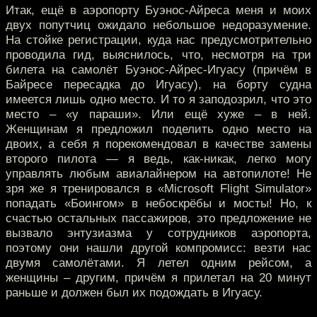
Итак, ещё в аэропорту Буэнос-Айреса меня и моих
двух попутчиц ожидало небольшое недоразумение.
На стойке регистрации, куда нас предусмотрительно
проводила гид, выяснилось, что, несмотря на три
билета на самолёт Буэнос-Айрес-Игуасу (причём в
Байресе пересадка до Игуасу), на борту судна
имеется лишь одно место. И то я заподозрил, что это
место – «у параши». Или ещё хуже – в ней.
Женщинам я предложил поделить одно место на
двоих, а себя я порекомендовал в качестве замены
второго пилота — я ведь, как-никак, легко могу
управлять любым авиалайнером на автопилоте! Не
зря же я тренировался в «Microsoft Flight Simulator»
попадать «Боингом» в небоскрёбы и мосты! Но, к
счастью остальных пассажиров, это предложение не
вызвало энтузиазма у сотрудников аэропорта,
поэтому они нашли другой компромисс: везти нас
двумя самолётами. Я летел одним рейсом, а
женщины – другим, причём я прилетал на 20 минут
раньше и должен был их подождать в Игуасу.