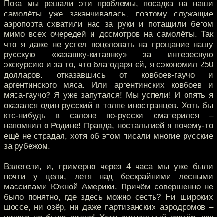
Пока мы решали эти проблемы, посадка на наши
самолёты уже заканчивалась, поэтому служащие
аэропорта схватили нас за руки и потащили бегом
мимо всех очередей и досмотров на самолёты. Так
что я даже не успел поцеловать на прощание нашу
русскую «казашку-китаянку» за интересную
экскурсию и за то, что благодаря ей, я сэкономил 250
долларов, отказавшись от ковбоев-гаучо и
аргентинского мяса. Или аргентинских ковбоев и
мяса-гаучо? Я уже запутался! Мы успели! И опять я
оказался один русский в толпе иностранцев. Хоть бы
кто-нибудь в салоне по-русски сматерился –
напомнил о Родине! Правда, ностальгией я почему-то
ещё не страдал, хотя об этом писали многие русские
за рубежом.
Взлетели, и, примерно через 4 часа мы уже были
почти у цели, летя над бескрайними лесными
массивами Южной Америки. Причём совершенно не
было понятно, где здесь можно сесть? Ни широких
шоссе, ни озёр, ни даже партизанских аэродромов –