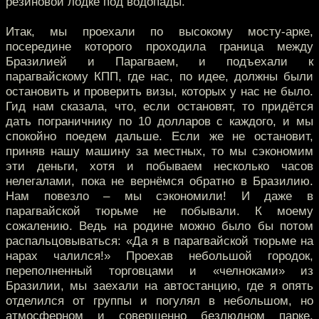
резиновой лодке под водопады.
Итак, мы проехали по высокому мосту-арке,
посередине которого проходила граница между
Бразилией и Парагваем, и подъехали к
парагвайскому КПП, где нас, по идее, должны были
остановить и проверить визы, которых у нас не было.
Гид нам сказала, что, если остановят, то придётся
дать пограничнику по 10 долларов с каждого, и мы
спокойно поедем дальше. Если же не остановит,
приняв нашу машину за местных, то мы сэкономим
эти деньги, хотя и побываем несколько часов
нелегалами, пока не вернёмся обратно в Бразилию.
Нам повезло – мы сэкономили! И даже в
парагвайской тюрьме не побывали. К моему
сожалению. Ведь на родине можно было бы потом
распальцовываться: «Да я в парагвайской тюрьме на
нарах чалился!» Проехав небольшой городок,
переполненный торговцами и «челноками» из
Бразилии, мы заехали на автостанцию, где я опять
отделился от группы и погулял в небольшом, но
атмосферном и совершенно безлюдном парке.