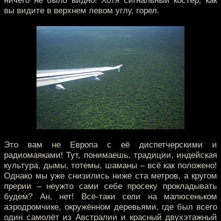
ничего не было видно! Хотя сигнальный костёр, как
вы видите в верхнем левом углу, горел.
Это вам не Европа с её диспетчерскими и
радиомаяками! Тут, понимаешь, традиции, индейская
культура, дымы, тотемы, шаманы – всё как положено!
Однако мы уже снизились ниже ста метров, а кругом
прерии – неужто сами себе просеку прокладывать
будем? Ан, нет! Всё-таки сели на малюсеньком
аэродромчике, окружённом деревьями, где был всего
один самолёт из Австралии и красный двухэтажный