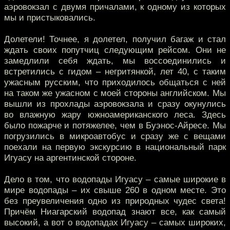
аэровокзал с двумя причалами, к одному из которых
мы и пристыковались.
Долетели! Точнее, я долетел, получил багаж и стал
ждать своих попутчиц следующим рейсом. Они не
замедлили себя ждать, мы воссоединились и
встретились с гидом – негритянкой, лет 40, с таким
ужасным русским, что приходилось общаться с ней
на таком же ужасном с моей стороны английском. Мы
вышли из прохлады аэровокзала и сразу окунулись
во влажную жару южноамериканского леса. Здесь
было пожарче и потяжелее, чем в Буэнос-Айресе. Мы
погрузились в микроавтобус и сразу же с вещами
поехали на первую экскурсию в национальный парк
Игуасу на аргентинской стороне.
Дело в том, что водопады Игуасу – самые широкие в
мире водопады – их свыше 260 в одном месте. Это
без преувеличения одно из природных чудес света!
Причём Ниагарский водопад знают все, как самый
высокий, а вот о водопадах Игуасу – самых широких,