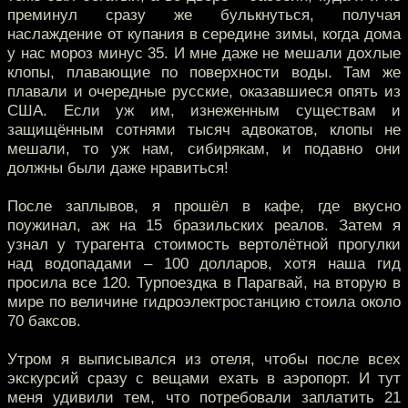
преминул сразу же булькнуться, получая
наслаждение от купания в середине зимы, когда дома
у нас мороз минус 35. И мне даже не мешали дохлые
клопы, плавающие по поверхности воды. Там же
плавали и очередные русские, оказавшиеся опять из
США. Если уж им, изнеженным существам и
защищённым сотнями тысяч адвокатов, клопы не
мешали, то уж нам, сибирякам, и подавно они
должны были даже нравиться!
После заплывов, я прошёл в кафе, где вкусно
поужинал, аж на 15 бразильских реалов. Затем я
узнал у турагента стоимость вертолётной прогулки
над водопадами – 100 долларов, хотя наша гид
просила все 120. Турпоездка в Парагвай, на вторую в
мире по величине гидроэлектростанцию стоила около
70 баксов.
Утром я выписывался из отеля, чтобы после всех
экскурсий сразу с вещами ехать в аэропорт. И тут
меня удивили тем, что потребовали заплатить 21