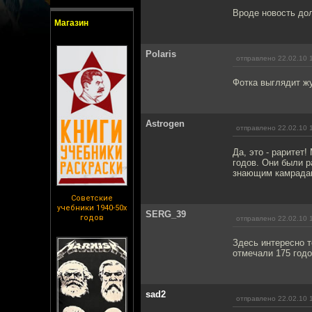
Вроде новость до
Магазин
Polaris
отправлено 22.02.10 
Фотка выглядит жу
Astrogen
отправлено 22.02.10 
Да, это - раритет
годов. Они были р
знающим камрадам
Советские
учебники 1940-50х
SERG_39
годов
отправлено 22.02.10 
Здесь интересно т
отмечали 175 годо
sad2
отправлено 22.02.10 