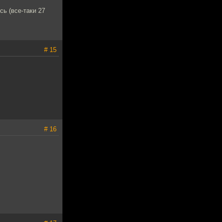
сь (все-таки 27
# 15
# 16