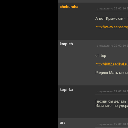
cheburaha
отправлено 22.02.10 
А вот Крымская - 
http://www.sebasto
krapich
отправлено 22.02.10 
off top
http://i082.radikal
Родина Мать меня
kopirka
отправлено 22.02.10 
Гвозди бы делать 
Извините, не удер
urs
отправлено 22.02.10 