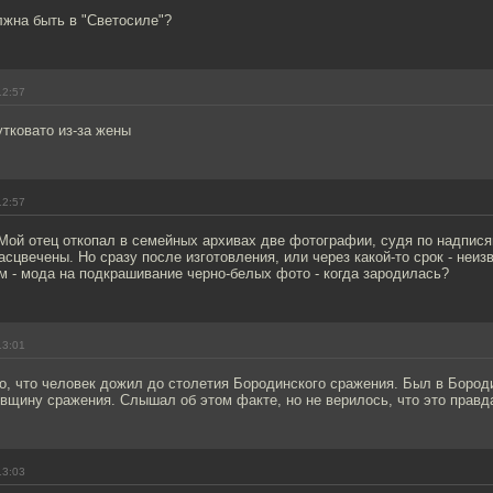
лжна быть в "Светосиле"?
12:57
тковато из-за жены
12:57
! Мой отец откопал в семейных архивах две фотографии, судя по надпися
асцвечены. Но сразу после изготовления, или через какой-то срок - неиз
 - мода на подкрашивание черно-белых фото - когда зародилась?
13:01
о, что человек дожил до столетия Бородинского сражения. Был в Бороди
вщину сражения. Слышал об этом факте, но не верилось, что это правд
13:03