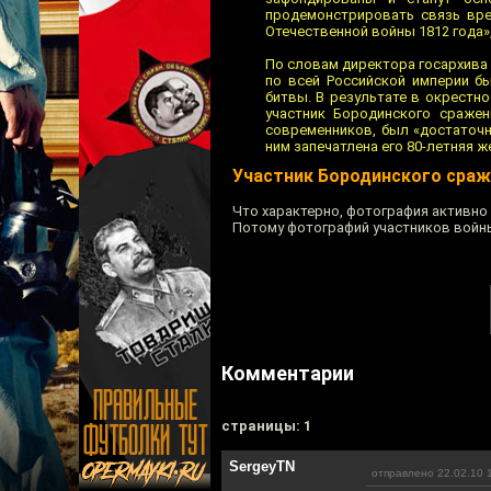
продемонстрировать связь вре
Отечественной войны 1812 года»
По словам директора госархива 
по всей Российской империи б
битвы. В результате в окрестн
участник Бородинского сражен
современников, был «достаточн
ним запечатлена его 80-летняя ж
Участник Бородинского сраж
Что характерно, фотография активно 
Потому фотографий участников войны
Комментарии
cтраницы: 1
SergeyTN
отправлено 22.02.10 