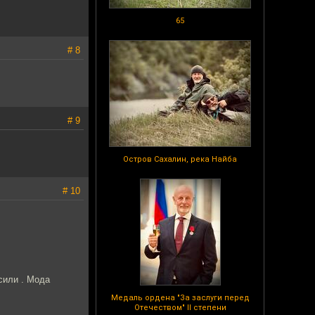
65
# 8
# 9
Остров Сахалин, река Найба
# 10
сили . Мода
Медаль ордена "За заслуги перед
Отечеством" II степени