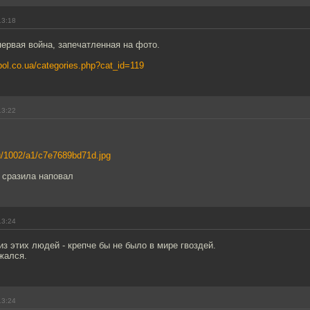
13:18
первая война, запечатленная на фото.
pol.co.ua/categories.php?cat_id=119
13:22
.ru/1002/a1/c7e7689bd71d.jpg
 сразила наповал
13:24
из этих людей - крепче бы не было в мире гвоздей.
жался.
13:24