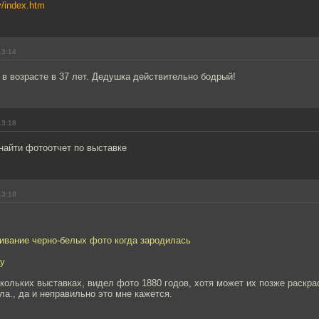
y/index.htm
13:14
 в возрасте в 37 лет. Дедушка действительно бодрый!
13:18
найти фотоотчет по выставке
13:18
ивание черно-белых фото когда зародилась
зу
скольких выставках, видел фото 1880 годов, хотя может их позже раскра
ла., да и неправильно это мне кажется.