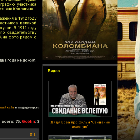
графию участника
атьяна Коклягина.
ажения в 1912 году
астников великой
узов. В 1912 году
по свидетельству
А на фото рядом с
два года не дожил.
Видео
ный сайт
в megagroup.ru
всего: 75,
Goblin
: 3
Дядя Вова про фильм "Свидание
вслепую"
# 1