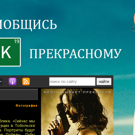
Фотография
блике. «Сейчас мы
вущих в Тобольске
в. Портреты будут
не Победы. Дабы