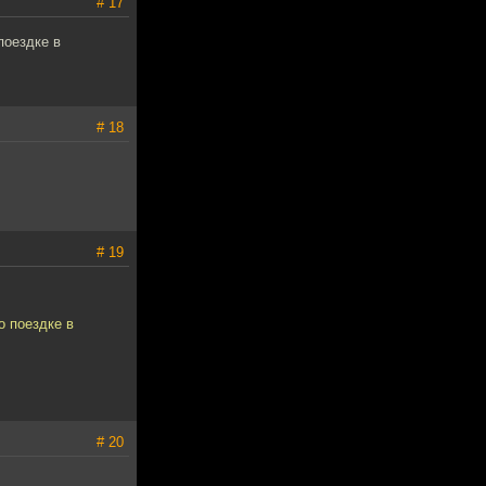
# 17
поездке в
# 18
# 19
о поездке в
# 20