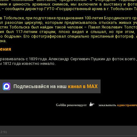
мен и ценность архивных снимков, мы включили в выставку и фото
, – сообщила директор ГУТО «Государственный архив в г. Тобольске» Т
в Тобольске, при подготовке празднования 100-летия Бородинского ср
ыл разослан циркуляр, которым предписывалось отыскать живых уч
остях Тобольска был найден такой человек – Павел Яковлевич Толстог
ия был 117-летним старцем, плохо видел и слышал, но при этом, 
о бодрым». Его сфотографировал специально присланный фотограф. 
ена.
ения
развивалась с 1839 года. Александр Сергеевич Пушкин до фоток всего 
 1812 года известно немало.
Подписывайся на наш
канал в MAX
Goblin рекомендует
заказывать
одностранич
12:51