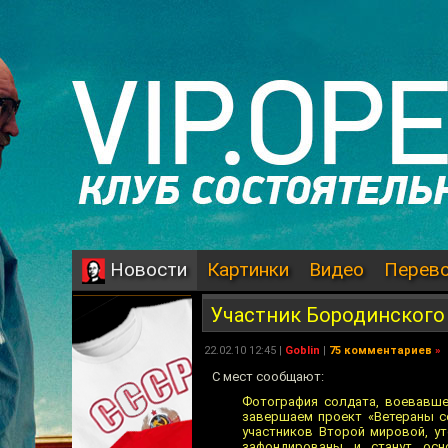
Картинки
Видео
Перев
Новости
Участник Бородинского
22.02.10 12:45 |
Goblin
|
75 комментариев
»
С мест сообщают:
Фотография солдата, воевавше
завершаем проект «Ветераны с
участников Второй мировой, у
зафондированы и станут осн