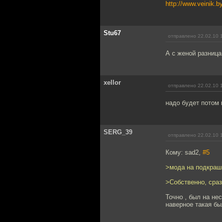
http://www.veinik.b
Stu67
отправлено 22.02.10 
А с женой разница
xellor
отправлено 22.02.10 
надо будет потом 
SERG_39
отправлено 22.02.10 
Кому: sad2,
#5
>мода на подкраш
>Собственно, сра
Точно , был на не
наверное такая бы