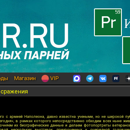
оды
Магазин
VIP
 сражения
го с армией Наполеона, давно известна учеными, но не широкой пу
егодня», в рамках которого непосредственно обходим всех ныне жи
точняем их биографические данные и делаем фотопортреты ветерано
овой нескольких выставок, приуроченных к очередной годовщи