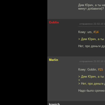
Дим Юрич, а ты на
минут добавили)?
Goblin
отправлено 22.02.10 
Кому: urs,
#14
> Дим Юрич, а ты 
Нет, про деньги д
Merlin
отправлено 22.02.10 
Кому: Goblin,
#15
> Дим Юрич, а ты 
>
> Нет, про деньги
Надо было срочно 
krapich