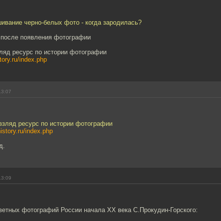
ивание черно-белых фото - когда зародилась?
у после появления фотографии
зляд ресурс по истории фотографии
tory.ru/index.php
13:07
взляд ресурс по истории фотографии
istory.ru/index.php
д.
13:09
ветных фотографий России начала XX века С.Прокудин-Горского: