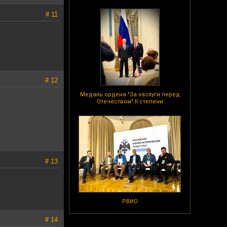
# 11
# 12
Медаль ордена "За заслуги перед
Отечеством" II степени
# 13
РВИО
# 14