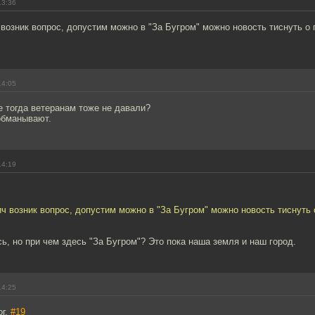
13:36
озник вопрос, допустим можно в "За Бугром" можно новость тиснуть о 
14:05
 тогда ветеранам тоже не давали?
обманывают.
14:19
 возник вопрос, допустим можно в "За Бугром" можно новость тиснуть 
ь, но при чем здесь "За Бугром"? Это пока наша земля и наш город.
14:25
ог,
#19