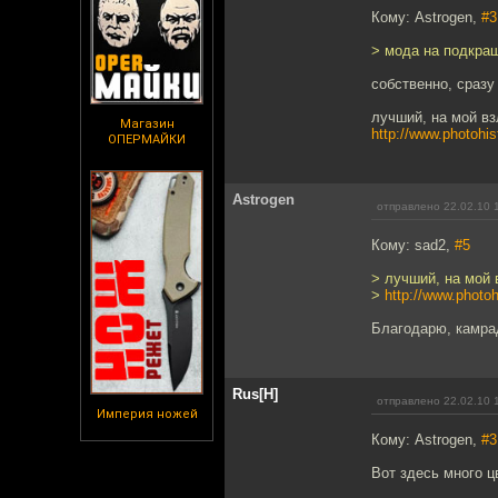
Кому: Astrogen,
#3
> мода на подкраш
собственно, сраз
лучший, на мой в
Магазин
http://www.photohis
ОПЕРМАЙКИ
Astrogen
отправлено 22.02.10 
Кому: sad2,
#5
> лучший, на мой 
>
http://www.photoh
Благодарю, камра
Rus[H]
отправлено 22.02.10 
Империя ножей
Кому: Astrogen,
#3
Вот здесь много ц