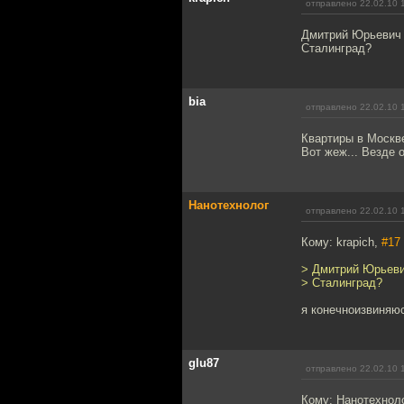
отправлено 22.02.10 
Дмитрий Юрьевич в
Сталинград?
bia
отправлено 22.02.10 
Квартиры в Москве
Вот жеж... Везде 
Нанотехнолог
отправлено 22.02.10 
Кому: krapich,
#17
> Дмитрий Юрьевич
> Сталинград?
я конечноизвиняюс
glu87
отправлено 22.02.10 
Кому: Нанотехнол