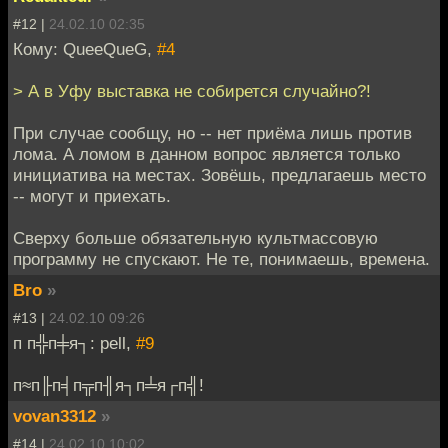
#12 |
24.02.10 02:35
Кому: QueeQueG,
#4
> А в Уфу выставка не собирется случайно?!
При случае сообщу, но -- нет приёма лишь против
лома. А ломом в данном вопрос является только
инициатива на местах. Зовёшь, предлагаешь место
-- могут и приехать.
Сверху больше обязательную культмассовую
программу не спускают. Не те, понимаешь, времена.
Bro
»
#13 |
24.02.10 09:26
п п╬п╪я┐: pell,
#9
п≈п╟п╡п╦п╢я┐п╧я┌п╣!
vovan3312
»
#14 |
24.02.10 10:02