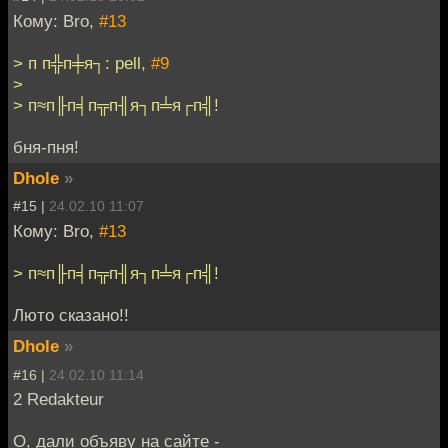
Кому: Bro,
#13
> п п╬п╪я┐: pell,
#9
>
> п≈п╟п╡п╦п╢я┐п╧я┌п╣!
бня-пня!
Dhole
»
#15 |
24.02.10 11:07
Кому: Bro,
#13
> п≈п╟п╡п╦п╢я┐п╧я┌п╣!
Люто сказано!!
Dhole
»
#16 |
24.02.10 11:14
2 Redakteur
О, дали объяву на сайте -