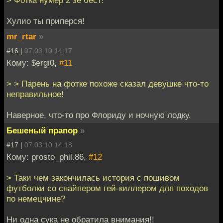
> Фотка нумер 2 зе бест!
Хулио ты приперся!
mr_rtar
»
#16 |
07.03.10 14:17
Кому: $ergi0,
#11
> > Парень на фотке похоже сказал девушке что-то
неправильное!
Наверное, что-то про Флориду и ночную лодку.
Бешеный прапор
»
#17 |
07.03.10 14:18
Кому: prosto_phil.86,
#12
> Таки чем закончилась история с пошивом
футболки со снайпером гей-киллером для походов
по немецчине?
Ни одна сука не обратила внимания!!