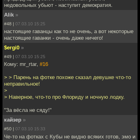
недовольных убьют - наступит демократия.
Alik
»
#48 |
07.03.10 15:25
настоящие гаванцы как то не очень, а вот некоторые
настоящие гаванки - очень даже ничего!
$ergi0
»
#49 |
07.03.10 15:25
Кому: mr_rtar,
#16
> > Парень на фотке похоже сказал девушке что-то
неправильное!
>
> Наверное, что-то про Флориду и ночную лодку.
"За вёсла не сяду!"
кайзер
»
#50 |
07.03.10 15:33
Че-то на фотках с Кубы не видно всяких готов, эмо и