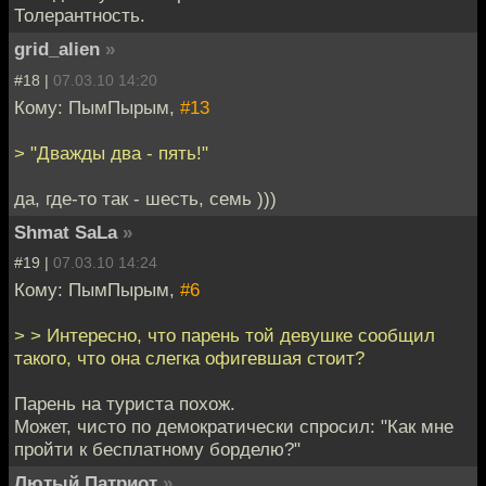
Толерантность.
grid_alien
»
#18 |
07.03.10 14:20
Кому: ПымПырым,
#13
> "Дважды два - пять!"
да, где-то так - шесть, семь )))
Shmat SaLa
»
#19 |
07.03.10 14:24
Кому: ПымПырым,
#6
> > Интересно, что парень той девушке сообщил
такого, что она слегка офигевшая стоит?
Парень на туриста похож.
Может, чисто по демократически спросил: "Как мне
пройти к бесплатному борделю?"
Лютый Патриот
»