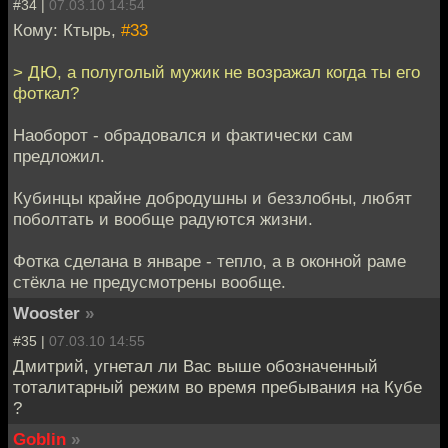
#34 |
07.03.10 14:54
Кому: Ктырь,
#33
> ДЮ, а полуголый мужик не возражал когда ты его
фоткал?
Наоборот - обрадовался и фактически сам
предложил.
Кубинцы крайне добродушны и беззлобны, любят
поболтать и вообще радуются жизни.
Фотка сделана в январе - тепло, а в оконной раме
стёкла не предусмотрены вообще.
Wooster
»
#35 |
07.03.10 14:55
Дмитрий, угнетал ли Вас выше обозначенный
тоталитарный режим во время пребывания на Кубе
?
Goblin
»