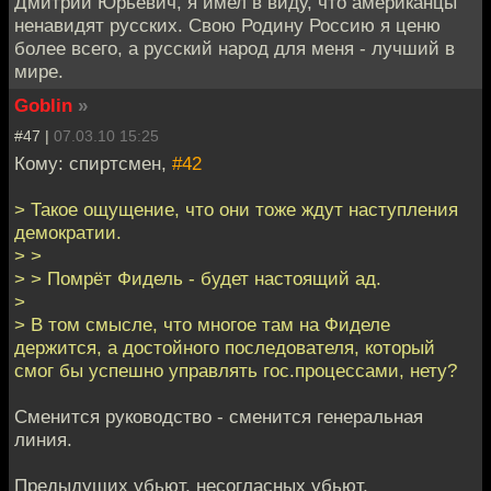
Дмитрий Юрьевич, я имел в виду, что американцы
ненавидят русских. Свою Родину Россию я ценю
более всего, а русский народ для меня - лучший в
мире.
Goblin
»
#47 |
07.03.10 15:25
Кому: спиртсмен,
#42
> Такое ощущение, что они тоже ждут наступления
демократии.
> >
> > Помрёт Фидель - будет настоящий ад.
>
> В том смысле, что многое там на Фиделе
держится, а достойного последователя, который
смог бы успешно управлять гос.процессами, нету?
Сменится руководство - сменится генеральная
линия.
Предыдущих убьют, несогласных убьют,