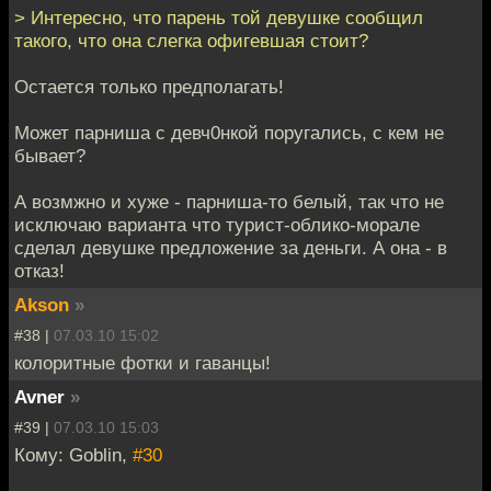
> Интересно, что парень той девушке сообщил
такого, что она слегка офигевшая стоит?
Остается только предполагать!
Может парниша с девч0нкой поругались, с кем не
бывает?
А возмжно и хуже - парниша-то белый, так что не
исключаю варианта что турист-облико-морале
сделал девушке предложение за деньги. А она - в
отказ!
Akson
»
#38 |
07.03.10 15:02
колоритные фотки и гаванцы!
Avner
»
#39 |
07.03.10 15:03
Кому: Goblin,
#30