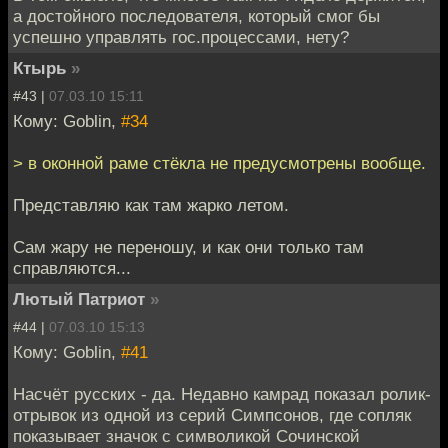
а достойного последователя, который смог бы
успешно управлять гос.процессами, нету?
Ктырь
»
#43 |
07.03.10 15:11
Кому: Goblin,
#34
> в оконной раме стёкла не предусмотрены вообще.
Представляю как там жарко летом.
Сам жару не переношу, и как они только там
справляются...
Лютый Патриот
»
#44 |
07.03.10 15:13
Кому: Goblin,
#41
Насчёт русских - да. Недавно камрад показал ролик-
отрывок из одной из серий Симпсонов, где сопляк
показывает значок с символикой Сочинской