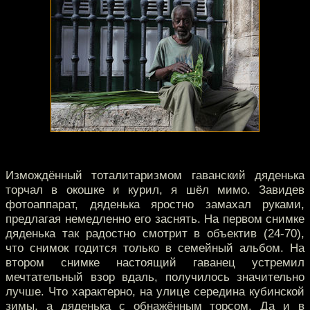
Измождённый тоталитаризмом гаванский дяденька
торчал в окошке и курил, я шёл мимо. Завидев
фотоаппарат, дяденька яростно замахал руками,
предлагая немедленно его заснять. На первом снимке
дяденька так радостно смотрит в объектив (24-70),
что снимок годится только в семейный альбом. На
втором снимке настоящий гаванец устремил
мечтательный взор вдаль, получилось значительно
лучше. Что характерно, на улице середина кубинской
зимы, а дяденька с обнажённым торсом. Да и в