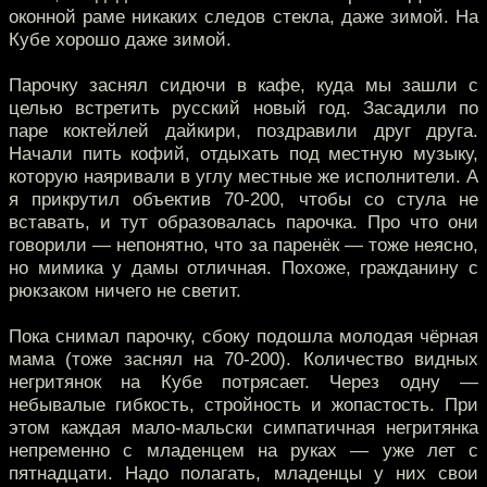
оконной раме никаких следов стекла, даже зимой. На
Кубе хорошо даже зимой.
Парочку заснял сидючи в кафе, куда мы зашли с
целью встретить русский новый год. Засадили по
паре коктейлей дайкири, поздравили друг друга.
Начали пить кофий, отдыхать под местную музыку,
которую наяривали в углу местные же исполнители. А
я прикрутил объектив 70-200, чтобы со стула не
вставать, и тут образовалась парочка. Про что они
говорили — непонятно, что за паренёк — тоже неясно,
но мимика у дамы отличная. Похоже, гражданину с
рюкзаком ничего не светит.
Пока снимал парочку, сбоку подошла молодая чёрная
мама (тоже заснял на 70-200). Количество видных
негритянок на Кубе потрясает. Через одну —
небывалые гибкость, стройность и жопастость. При
этом каждая мало-мальски симпатичная негритянка
непременно с младенцем на руках — уже лет с
пятнадцати. Надо полагать, младенцы у них свои