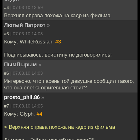
#4 |
07.03.10 13:59
Верхняя справа похожа на кадр из фильма
Лютый Патриот
»
#5 |
07.03.10 14:03
Кому: WhiteRussian,
#3
Подписываюсь, воистину не договорились!
ПымПырым
»
#6 |
07.03.10 14:03
Интересно, что парень той девушке сообщил такого,
что она слегка офигевшая стоит?
prosto_phil.86
»
#7 |
07.03.10 14:05
Кому: Glyph,
#4
> Верхняя справа похожа на кадр из фильма
Думаешь, Гоблин нас обманывает?!!