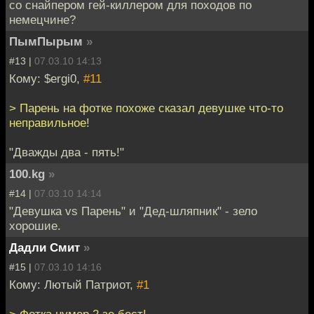
со снайпером гей-киллером для походов по
немецчине?
ПымПырым
»
#13 |
07.03.10 14:13
Кому: $ergi0,
#11
> Парень на фотке похоже сказал девушке что-то
неправильное!
"Дважды два - пять!"
100.kg
»
#14 |
07.03.10 14:14
"Девушка vs Парень" и "Дед-шляпник" - зело
хорошие.
Дадли Смит
»
#15 |
07.03.10 14:16
Кому: Лютый Патриот,
#1