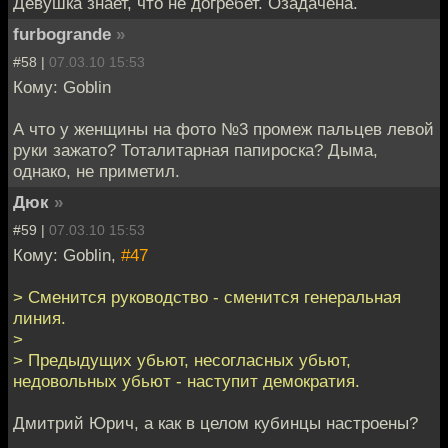
Девушка знает, что не догребет. Озадачена.
furbogrande
»
#58 |
07.03.10 15:53
Кому: Goblin
А что у женщины на фото №3 промеж пальцев левой
руки зажато? Тоталитарная папироска? Дыма,
однако, не приметил.
Дюк
»
#59 |
07.03.10 15:53
Кому: Goblin,
#47
> Сменится руководство - сменится генеральная
линия.
>
> Предыдущих убьют, несогласных убьют,
недовольных убьют - наступит демократия.
Дмитрий Юрич, а как в целом кубинцы настроены?