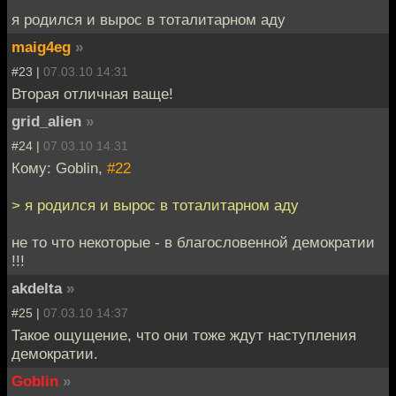
я родился и вырос в тоталитарном аду
maig4eg
»
#23 |
07.03.10 14:31
Вторая отличная ваще!
grid_alien
»
#24 |
07.03.10 14:31
Кому: Goblin,
#22
> я родился и вырос в тоталитарном аду
не то что некоторые - в благословенной демократии
!!!
akdelta
»
#25 |
07.03.10 14:37
Такое ощущение, что они тоже ждут наступления
демократии.
Goblin
»