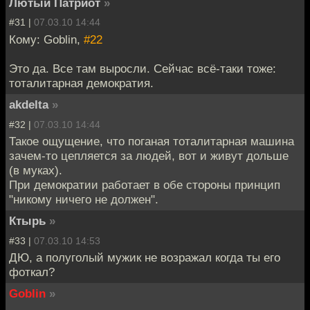
Лютый Патриот
»
#31 |
07.03.10 14:44
Кому: Goblin,
#22
Это да. Все там выросли. Сейчас всё-таки тоже:
тоталитарная демократия.
akdelta
»
#32 |
07.03.10 14:44
Такое ощущение, что поганая тоталитарная машина
зачем-то цепляется за людей, вот и живут дольше
(в муках).
При демократии работает в обе стороны принцип
"никому ничего не должен".
Ктырь
»
#33 |
07.03.10 14:53
ДЮ, а полуголый мужик не возражал когда ты его
фоткал?
Goblin
»