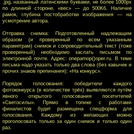
.jpg, названный латинскими буквами, не более 1000px
по длинной стороне, «вес» — до 500Кб. Наличие
рамок, глубина постобработки изображения — на
усмотрение автора.
Отправка снимка: Подготовленный надлежащим
образом (и проверенный по всем указанным
параметрам) снимок и сопроводительный текст (тоже
проверенный) необходимо заслать письмом по
электронной почте. Адрес: onepamop()oper.ru. В теме
письма надо указать только два слова (без кавычек и
прочих знаков препинания): «На конкурс».
Порядок голосования: победители каждого
фотоконкурса (в количестве трёх) выявляются путём
явного открытого голосования посетителей
«Светосилы». Прямо в топике с работами
финалистов будет размещена спецформа для
голосования. Каждому из желающих можно
проголосовать только за один снимок и только один
раз.