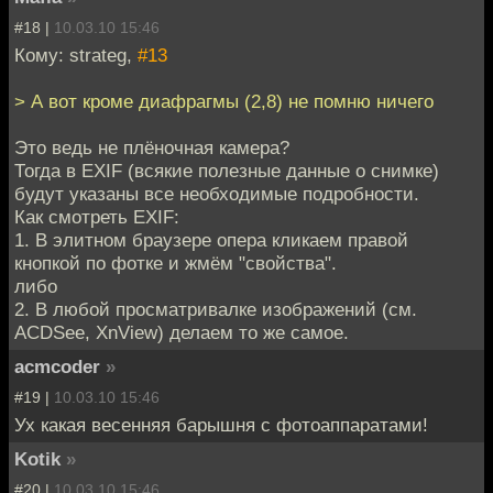
#18 |
10.03.10 15:46
Кому: strateg,
#13
> А вот кроме диафрагмы (2,8) не помню ничего
Это ведь не плёночная камера?
Тогда в EXIF (всякие полезные данные о снимке)
будут указаны все необходимые подробности.
Как смотреть EXIF:
1. В элитном браузере опера кликаем правой
кнопкой по фотке и жмём "свойства".
либо
2. В любой просматривалке изображений (см.
ACDSee, XnView) делаем то же самое.
acmcoder
»
#19 |
10.03.10 15:46
Ух какая весенняя барышня с фотоаппаратами!
Kotik
»
#20 |
10.03.10 15:46