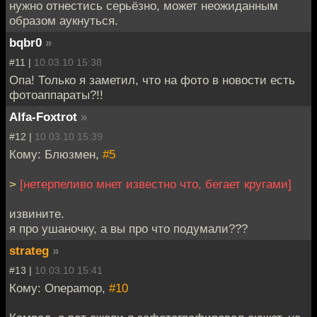
нужно отнестись серьёзно, может неожиданным
образом аукнуться.
bqbr0
»
#11 |
10.03.10 15:38
Опа! Только я заметил, что на фото в новости есть
фотоаппараты?!!
Alfa-Foxtrot
»
#12 |
10.03.10 15:39
Кому: Блюзмен,
#5
>
[нетерпеливо мнет известно что, бегает кругами]
извините.
я про ушаночку, а вы про что подумали???
strateg
»
#13 |
10.03.10 15:41
Кому: Onepamop,
#10