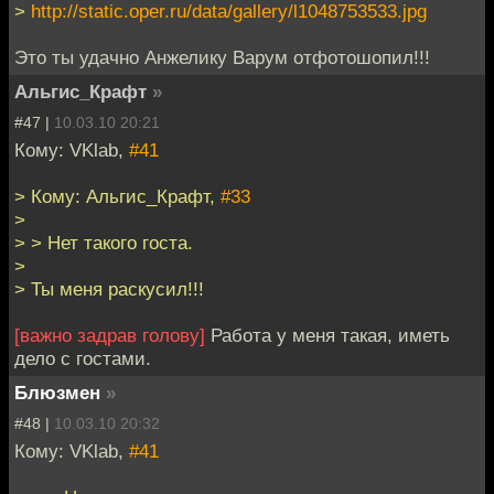
>
http://static.oper.ru/data/gallery/l1048753533.jpg
Это ты удачно Анжелику Варум отфотошопил!!!
Альгис_Крафт
»
#47 |
10.03.10 20:21
Кому: VKlab,
#41
> Кому: Альгис_Крафт,
#33
>
> > Нет такого госта.
>
> Ты меня раскусил!!!
[важно задрав голову]
Работа у меня такая, иметь
дело с гостами.
Блюзмен
»
#48 |
10.03.10 20:32
Кому: VKlab,
#41