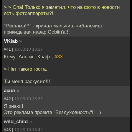
> > Опа! Только я заметил, что на фото в новости
есть фотоаппараты?!!
"Реклама!!!" - кричал мальчиш-кибальчиш
прикидывая навар Goblin'a!!!
VKlab
»
#41 |
10.03.10 18:27
Кому: Альгис_Крафт,
#33
> Нет такого госта.
Ты меня раскусил!!!
acidi
»
#42 |
10.03.10 18:38
Я знаю!!
Это реклама проекта "Бездуховность"!! =)
wild_child
»
#43 |
10.03.10 18:42