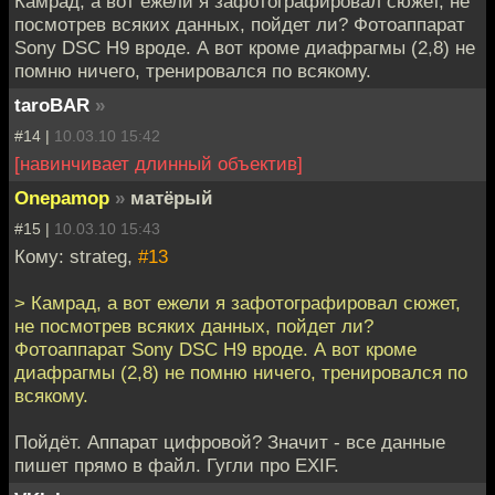
Камрад, а вот ежели я зафотографировал сюжет, не
посмотрев всяких данных, пойдет ли? Фотоаппарат
Sony DSC H9 вроде. А вот кроме диафрагмы (2,8) не
помню ничего, тренировался по всякому.
taroBAR
»
#14 |
10.03.10 15:42
[навинчивает длинный объектив]
Onepamop
»
матёрый
#15 |
10.03.10 15:43
Кому: strateg,
#13
> Камрад, а вот ежели я зафотографировал сюжет,
не посмотрев всяких данных, пойдет ли?
Фотоаппарат Sony DSC H9 вроде. А вот кроме
диафрагмы (2,8) не помню ничего, тренировался по
всякому.
Пойдёт. Аппарат цифровой? Значит - все данные
пишет прямо в файл. Гугли про EXIF.