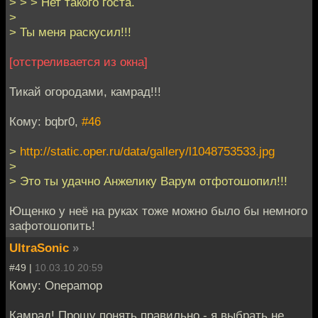
> > > Нет такого госта.
>
> Ты меня раскусил!!!
[отстреливается из окна]
Тикай огородами, камрад!!!
Кому: bqbr0,
#46
>
http://static.oper.ru/data/gallery/l1048753533.jpg
>
> Это ты удачно Анжелику Варум отфотошопил!!!
Ющенко у неё на руках тоже можно было бы немного
зафотошопить!
UltraSonic
»
#49 |
10.03.10 20:59
Кому: Onepamop
Камрад! Прошу понять правильно - я выбрать не