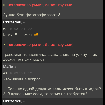
>
[нетерпеливо рычит, бегает кругами]
Лучше беги фотографировать!
Скиталец
»
#7 |
10.03.10 15:32
Кому: Блюзмен,
#5
>
[нетерпеливо рычит, бегает кругами]
тревожная тенденция... выдь, блин, на улицу - там
дефки толпами ходют!!
Mafia
»
#8 |
10.03.10 15:32
Уточняющие вопросы:
1. Больше одной девушки ведь может быть в кадре?
2. В купальнике если, то релиз не требуется?
Скиталец
»