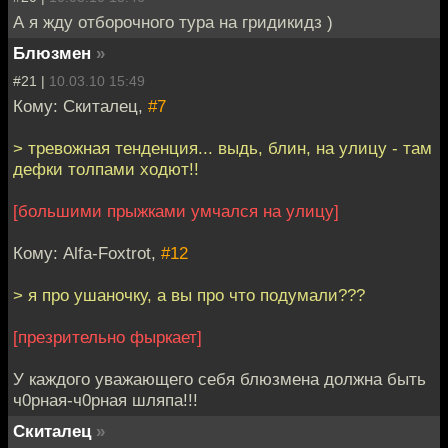
А я жду отборочного тура на гридикидз )
Блюзмен
»
#21 |
10.03.10 15:49
Кому: Скиталец,
#7
> тревожная тенденция... выдь, блин, на улицу - там
дефки толпами ходют!!
[большими прыжками умчался на улицу]
Кому: Alfa-Foxtrot,
#12
> я про ушаночку, а вы про что подумали???
[презрительно фыркает]
У каждого уважающего себя блюзмена должна быть
ч0рная-ч0рная шляпа!!!
Скиталец
»