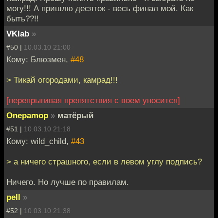
могу!!! А пришлю десяток - весь финал мой. Как
быть??!!
VKlab
»
#50 |
10.03.10 21:00
Кому: Блюзмен,
#48
> Тикай огородами, камрад!!!
[перепрыгивая препятствия с воем уносится]
Onepamop
»
матёрый
#51 |
10.03.10 21:18
Кому: wild_child,
#43
> а ничего страшного, если в левом углу подпись?
Ничего. Но лучше по правилам.
pell
»
#52 |
10.03.10 21:38