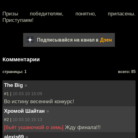
Призы победителям, понятно, припасены.
Приступаем!
Подписывайся на канал в
Дзен
Комментарии
cтраницы: 1
всего: 85
The Big
»
#1 |
10.03.10 15:09
Во истину весенний конкурс!
Хромой Шайтан
»
#2 |
10.03.10 15:13
[бьёт ушаночкой о земь]
Жду финала!!!
alexis69
»