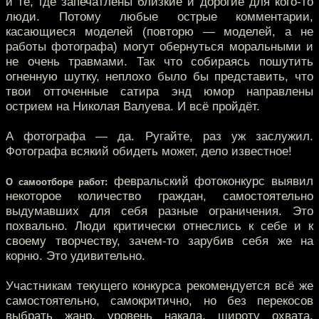
и те, где запечатлены близкие и дорогие для кого-то
люди. Потому любые острые комментарии,
касающиеся моделей (повторю — моделей, а не
работы фотографа) могут обернуться моральными и
не очень травмами. Так что собираясь пошутить
огненную шутку, неплохо было бы представить, что
твои отточенные сатира энд юмор направлены
острием на Николая Валуева. И всё пройдёт.
А фотографа — да. Ругайте, раз уж заслужил.
Фотографа всякий обидеть может, дело известное!
февральский фотоконкурс выявил
О самоотборе работ:
некоторое количество граждан, самостоятельно
выдумавших для себя разные ограничения. Это
похвально. Люди критически отнеслись к себе и к
своему творчеству, зачем-то зарубив себя же на
корню. Это удивительно.
Участникам текущего конкурса рекомендуется всё же
самостоятельно, самокритично, но без перекосов
выбрать жанр, уровень накала, широту охвата,