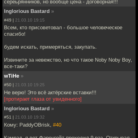
сереьрянников, но вообще цена - договорная!!!
Inglorious Bastard
»
#49 |
21.03.10 19:15
Всем, кто присоветовал - большое человеческое
спасибо!
будем искать, примеряться, закупать.
Извините за невежство, но что такое Noby Noby Boy,
все-таки?
wTiHe
»
#50 |
21.03.10 19:25
Не верю! Это всё актёрские вставки!!!
[протирает глаза от увиденного]
Inglorious Bastard
»
#51 |
21.03.10 19:32
Кому: PaddyOBrisk,
#40
Камрад, я вот Фаренгейт проходил 9 раз. Открывал