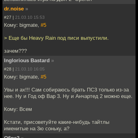
dr.noise
»
#27 |
21.03.10 15:53
Кому: bigmate,
#5
> Еще бы Heavy Rain под писи выпустили.
зачем???
Inglorious Bastard
»
#28 |
21.03.10 16:05
Кому: bigmate,
#5
Увы и ах!!! Сам собираюсь брать ПС3 только из-за
нее. Ну и Год оф Вар 3. Ну и Анчартед 2 можно еще.
Кому: Всем
Кстати, присоветуйте какие-нибудь тайтлы
именитые на 3ю соньку, а?