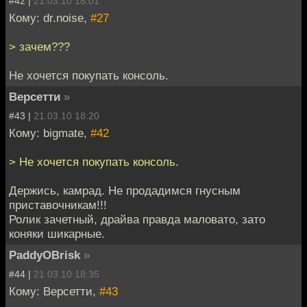
#42 |
21.03.10 18:01
Кому: dr.noise,
#27
> зачем???
Не хочется покупать консоль.
Версетти
»
#43 |
21.03.10 18:20
Кому: bigmate,
#42
> Не хочется покупать консоль.
Держись, камрад. Не продадимся гнусным
приставочникам!!!
Ролик зачетный, драйва правда маловато, зато
коняки шикарные.
PaddyOBrisk
»
#44 |
21.03.10 18:35
Кому: Версетти,
#43