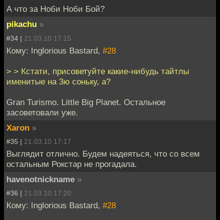
А что за Ноби Ноби Бой?
pikachu
»
#34 |
21.03.10 17:15
Кому: Inglorious Bastard,
#28
> > Кстати, присоветуйте какие-нибудь тайтлы
именитые на 3ю соньку, а?
Gran Turismo. Little Big Planet. Остальное
засоветовали уже.
Xaron
»
#35 |
21.03.10 17:17
Выглядит отлично. Будем надеяться, что со всем
остальным Рокстар не прогадала.
havenotnickname
»
#36 |
21.03.10 17:20
Кому: Inglorious Bastard,
#28