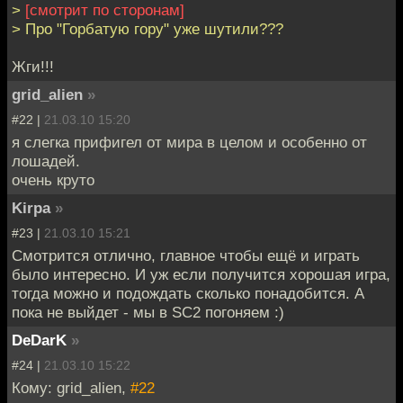
>
[cмотрит по сторонам]
> Про "Горбатую гору" уже шутили???
Жги!!!
grid_alien
»
#22 |
21.03.10 15:20
я слегка прифигел от мира в целом и особенно от
лошадей.
очень круто
Kirpa
»
#23 |
21.03.10 15:21
Смотрится отлично, главное чтобы ещё и играть
было интересно. И уж если получится хорошая игра,
тогда можно и подождать сколько понадобится. А
пока не выйдет - мы в SC2 погоняем :)
DeDarK
»
#24 |
21.03.10 15:22
Кому: grid_alien,
#22