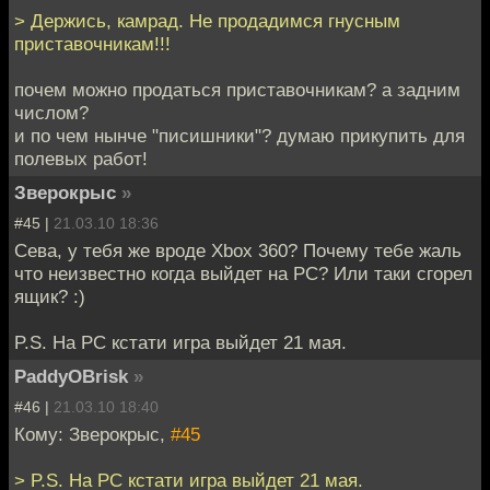
> Держись, камрад. Не продадимся гнусным
приставочникам!!!
почем можно продаться приставочникам? а задним
числом?
и по чем нынче "писишники"? думаю прикупить для
полевых работ!
Зверокрыс
»
#45 |
21.03.10 18:36
Сева, у тебя же вроде Xbox 360? Почему тебе жаль
что неизвестно когда выйдет на PC? Или таки сгорел
ящик? :)
P.S. На PC кстати игра выйдет 21 мая.
PaddyOBrisk
»
#46 |
21.03.10 18:40
Кому: Зверокрыс,
#45
> P.S. На PC кстати игра выйдет 21 мая.