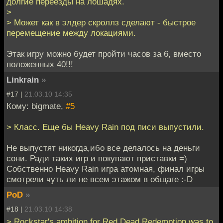
долгие переезды на лошадях.
>
> Может как в элдер скроллз сделают - быстрое
перемещение между локациями.
Этак игру можно будет пройти часов за 6, вместо
положенных 40!!!
Linkrain
»
#17 |
21.03.10 14:35
Кому: bigmate,
#5
> Класс. Еще бы Heavy Rain под писи выпустили.
Не выпустят никогда,ибо все делалось на деньги
сони. Ради таких игр и покупают приставки =)
Собственно Heavy Rain игра атомная, финал игры
смотрели чуть ли не всем этажом в общаге :-D
PoD
»
#18 |
21.03.10 14:38
> Rockstar's ambition for Red Dead Redemption was to