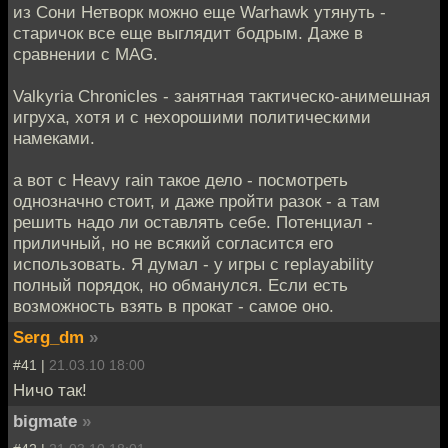
из Сони Нетворк можно еще Warhawk утянуть -
старичок все еще выглядит бодрым. Даже в
сравнении с MAG.
Valkyria Chronicles - занятная тактическо-анимешная
игруха, хотя и с нехорошими политическими
намеками.
а вот с Heavy rain такое дело - посмотреть
однозначно стоит, и даже пройти разок - а там
решить надо ли оставлять себе. Потенциал -
приличный, но не всякий согласится его
использовать. Я думал - у игры с replayability
полный порядок, но обманулся. Если есть
возможность взять в прокат - самое оно.
Serg_dm
»
#41 |
21.03.10 18:00
Ничо так!
bigmate
»