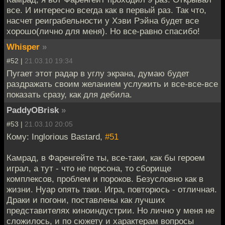
все. И интересно всегда как в первый раз. Так что,
насчет реиграбельности у Хэви Рэйна будет все
хорошо(лично для меня). Но все-равно спасибо!
Whisper
»
#52 |
21.03.10 19:34
Пугает этот радар в углу экрана, думаю будет
раздражать своим желанием услужить и все-все-все
показать сразу, как для дебила.
PaddyOBrisk
»
#53 |
21.03.10 20:05
Кому: Inglorious Bastard,
#51
Камрад, в Фаренгейте ты, все-таки, как бы героем
играл, а тут - что не персона, то сборище
комплексов, проблем и пороков. Безусловно как в
жизни. Нуар опять таки. Игра, повторюсь - отличная.
Драки и погони, поставлены как лучших
представителях киноиндустрии. Но лично у меня не
сложилось, и по сюжету и характерам вопросы