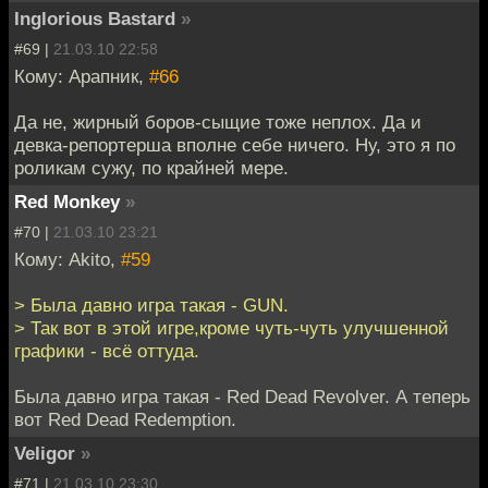
Inglorious Bastard
»
#69 |
21.03.10 22:58
Кому: Арапник,
#66
Да не, жирный боров-сыщие тоже неплох. Да и
девка-репортерша вполне себе ничего. Ну, это я по
роликам сужу, по крайней мере.
Red Monkey
»
#70 |
21.03.10 23:21
Кому: Akito,
#59
> Была давно игра такая - GUN.
> Так вот в этой игре,кроме чуть-чуть улучшенной
графики - всё оттуда.
Была давно игра такая - Red Dead Revolver. А теперь
вот Red Dead Redemption.
Veligor
»
#71 |
21.03.10 23:30