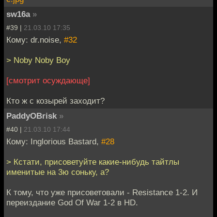
sw16a
»
#39 |
21.03.10 17:35
Кому: dr.noise,
#32
> Noby Noby Boy
[смотрит осуждающе]
Кто ж с козырей заходит?
PaddyOBrisk
»
#40 |
21.03.10 17:44
Кому: Inglorious Bastard,
#28
> Кстати, присоветуйте какие-нибудь тайтлы
именитые на 3ю соньку, а?
К тому, что уже присоветовали - Resistance 1-2. И
переиздание God Of War 1-2 в HD.