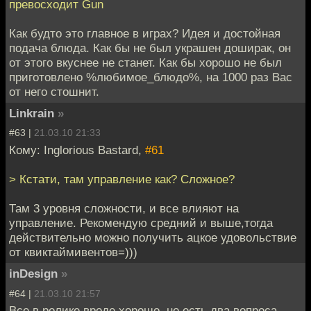
превосходит Gun
Как будто это главное в играх? Идея и достойная
подача блюда. Как бы не был украшен доширак, он
от этого вкуснее не станет. Как бы хорошо не был
приготовлено %любимое_блюдо%, на 1000 раз Вас
от него стошнит.
Linkrain
»
#63 |
21.03.10 21:33
Кому: Inglorious Bastard,
#61
> Кстати, там управление как? Сложное?
Там 3 уровня сложности, и все влияют на
управление. Рекомендую средний и выше,тогда
действительно можно получить ацкое удовольствие
от квиктаймивентов=)))
inDesign
»
#64 |
21.03.10 21:57
Все в ролике вроде хорошо, но есть два вопроса.