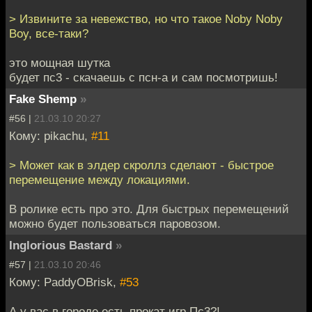
> Извините за невежство, но что такое Noby Noby
Boy, все-таки?
это мощная шутка
будет пс3 - скачаешь с псн-а и сам посмотришь!
Fake Shemp
»
#56 |
21.03.10 20:27
Кому: pikachu,
#11
> Может как в элдер скроллз сделают - быстрое
перемещение между локациями.
В ролике есть про это. Для быстрых перемещений
можно будет пользоваться паровозом.
Inglorious Bastard
»
#57 |
21.03.10 20:46
Кому: PaddyOBrisk,
#53
А у вас в городе есть прокат игр Пс3?!