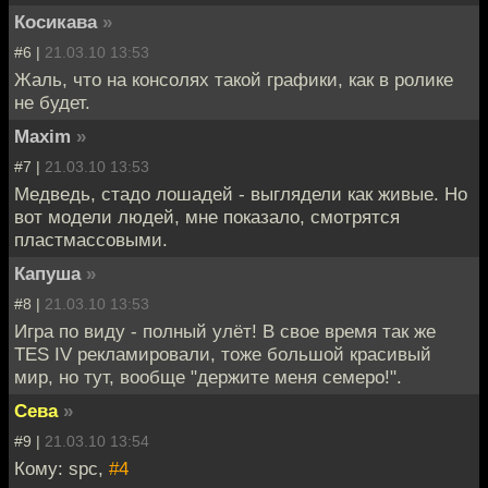
Косикава
»
#6 |
21.03.10 13:53
Жаль, что на консолях такой графики, как в ролике
не будет.
Maxim
»
#7 |
21.03.10 13:53
Медведь, стадо лошадей - выглядели как живые. Но
вот модели людей, мне показало, смотрятся
пластмассовыми.
Капуша
»
#8 |
21.03.10 13:53
Игра по виду - полный улёт! В свое время так же
TES IV рекламировали, тоже большой красивый
мир, но тут, вообще "держите меня семеро!".
Сева
»
#9 |
21.03.10 13:54
Кому: spc,
#4