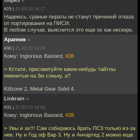
O6pe3
»
#29 |
21.03.10 16:17
Надеюсь, сраные пираты не станут причиной отказа
от портирования на ПИСИ.
В любом случае, выяснится это еще ох как нескоро.
Арапник
»
#30 |
21.03.10 16:23
Кому: Inglorious Bastard,
#28
> Кстати, присоветуйте какие-нибудь тайтлы
именитые на 3ю соньку, а?
Killzone 2, Metal Gear Solid 4.
Linkrain
»
#31 |
21.03.10 16:42
Кому: Inglorious Bastard,
#28
> Увы и ах!!! Сам собираюсь брать ПС3 только из-за
нее. Ну и Год оф Вар 3. Ну и Анчартед 2 можно еще.