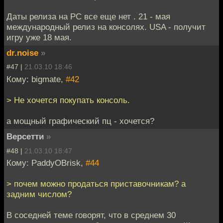
Даты релиза на PC все еще нет . 21 - мая
международный релиз на консолях. USA - получит
игру уже 18 мая.
dr.noise
»
#47 |
21.03.10 18:46
Кому: bigmate,
#42
> Не хочется покупать консоль.
а мощный графический пц - хочется?
Версетти
»
#48 |
21.03.10 18:47
Кому: PaddyOBrisk,
#44
> почем можно продаться приставочникам? а
задним числом?
В соседней теме говорят, что в среднем 30