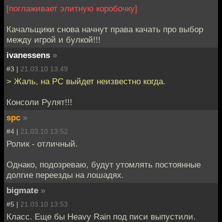
[поглаживает элитную коробочку]
Качальщики снова начнут права качать про выбор
между игрой и булкой!!!
ivanessens
»
#3 |
21.03.10 13:49
> Жаль, на PC выйдет неизвестно когда.
Консоли Рулят!!!
spc
»
#4 |
21.03.10 13:52
Ролик - отличный.
Однако, подозреваю, будут утомлять постоянные
долгие переезды на лошадях.
bigmate
»
#5 |
21.03.10 13:53
Класс. Еще бы Heavy Rain под писи выпустили.