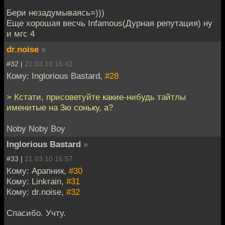
Бери незадумываясь=)))
Еще хорошая весчь Infamous(Дурная репутация) ну
и мгс 4
dr.noise
»
#32 |
21.03.10 16:42
Кому: Inglorious Bastard,
#28
> Кстати, присоветуйте какие-нибудь тайтлы
именитые на 3ю соньку, а?
Noby Noby Boy
Inglorious Bastard
»
#33 |
21.03.10 16:57
Кому: Арапник,
#30
Кому: Linkrain,
#31
Кому: dr.noise,
#32
Спасибо. Учту.