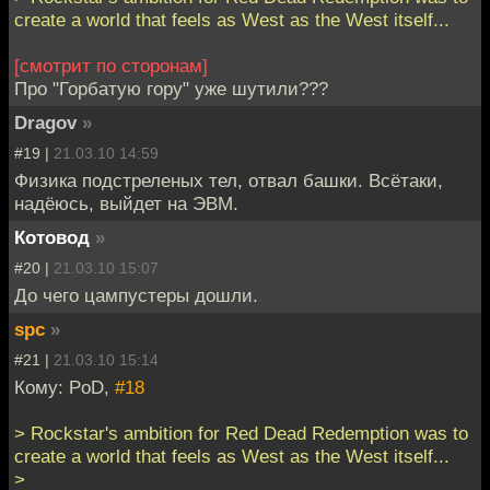
create a world that feels as West as the West itself...
[cмотрит по сторонам]
Про "Горбатую гору" уже шутили???
Dragov
»
#19 |
21.03.10 14:59
Физика подстреленых тел, отвал башки. Всётаки,
надёюсь, выйдет на ЭВМ.
Котовод
»
#20 |
21.03.10 15:07
До чего цампустеры дошли.
spc
»
#21 |
21.03.10 15:14
Кому: PoD,
#18
> Rockstar's ambition for Red Dead Redemption was to
create a world that feels as West as the West itself...
>