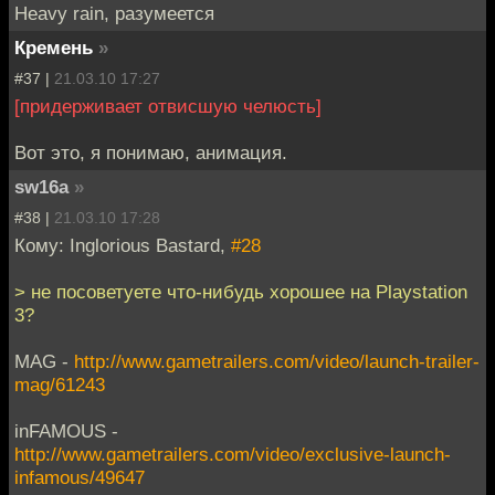
Heavy rain, разумеется
Кремень
»
#37 |
21.03.10 17:27
[придерживает отвисшую челюсть]
Вот это, я понимаю, анимация.
sw16a
»
#38 |
21.03.10 17:28
Кому: Inglorious Bastard,
#28
> не посоветуете что-нибудь хорошее на Playstation
3?
MAG -
http://www.gametrailers.com/video/launch-trailer-
mag/61243
inFAMOUS -
http://www.gametrailers.com/video/exclusive-launch-
infamous/49647