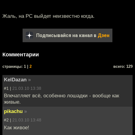
Жаль, на PC выйдет неизвестно когда.
Подписывайся на канал в
Дзен
Комментарии
cтраницы: 1 |
2
всего: 129
KelDazan
»
#1 |
21.03.10 13:38
Впечатляет всё, особенно лошадки - вообще как
живые.
pikachu
»
#2 |
21.03.10 13:48
Как живое!