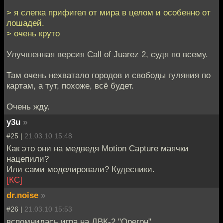
> я слегка прифигел от мира в целом и особенно от
лошадей.
> очень круто
Улучшенная версия Call of Juarez 2, судя по всему.
Там очень нехватало городов и свободы гуляния по
картам, а тут, похоже, всё будет.
Очень жду.
y3u
»
#25 |
21.03.10 15:48
Как это они на медведя Motion Capture маячки
нацепили?
Или сами моделировали? Кудесники.
[КС]
dr.noise
»
#26 |
21.03.10 15:53
вспомнилась игра на ДВК-2 "Орегон"