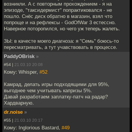
возникли. А с повторным прохождением - я на
эпизоде, "таксидермист" попрактиковался - не
пошло. Снёс диск обратно в магазин, взял что
попроще и на рефлексы - GodOfWar 3 естессно.
Наверное поторопился, но чего уж теперь жалеть.
ЗЫ: в качесте моего диагноза: я "Семь" боюсь-то
пересматривать, а тут учавствовать в процессе.
PaddyOBrisk
»
#54 |
21.03.10 20:08
Кому: Whisper,
#52
Камрад, делать игры подходящими для 95%,
выгоднее чем учитывать капризы 5%.
Давай разработаем заплатку-патч на радар?
Хардварную.
dr.noise
»
#55 |
21.03.10 20:17
Кому: Inglorious Bastard,
#49