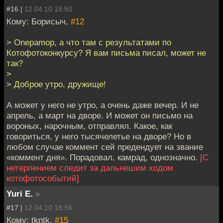
#16 |
12.04.10 18:50
Кому: Борисыч,
#12
> Onepamop, а что там с результатами по
Котофотоконкурсу? Я вам письма писал, может не
так?
>
> Доброе утро, дружище!
А может у него не утро, а очень даже вечер. И не
апрель, а март на дворе. И может он письмо на
вороных, нарочным, отправлял. Какое, как
говориться, у него тысячелетье на дворе? Но в
любом случае коммент сей предендует на звание
«коммент дня». Порадовал, камрад, однозначно.
[С
нетерпением следит за дальнешим ходом
котофотособытий]
Yuri E.
»
#17 |
12.04.10 18:56
Кому: tkntk,
#15