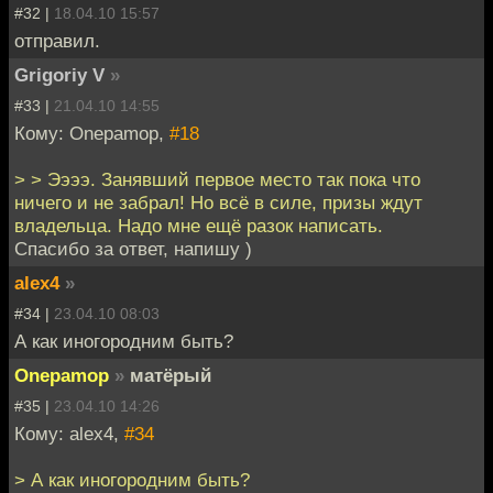
#32 |
18.04.10 15:57
отправил.
Grigoriy V
»
#33 |
21.04.10 14:55
Кому: Onepamop,
#18
> > Ээээ. Занявший первое место так пока что
ничего и не забрал! Но всё в силе, призы ждут
владельца. Надо мне ещё разок написать.
Спасибо за ответ, напишу )
alex4
»
#34 |
23.04.10 08:03
А как иногородним быть?
Onepamop
»
матёрый
#35 |
23.04.10 14:26
Кому: alex4,
#34
> А как иногородним быть?