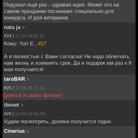
Подумал ещё раз - здравая идея. Может кто на
самом празднике поснимает специально для
конкурса. И для ветеранов.
nata ja
»
#24 |
12.04.10 21:12
Кому: Yuri E.,
#17
А я полностью с Вами согласна! Не надо облегчать
нам жизнь и изменять срок. Да и подарок как раз к 9
мая получается!
taroBAR
»
#25 |
12.04.10 21:34
[роется в своих фотках]
iboxet
»
#26 |
13.04.10 00:49
будем посмотреть, должно получится годно
Cinerius
»