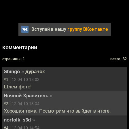
Вступай в нашу
группу ВКонтакте
Комментарии
cтраницы: 1
всего: 32
Shingo
»
дурачок
#1 |
12.04.10 13:02
Шлем фото!
Ночной Хранитель
»
#2 |
12.04.10 13:04
Хорошая тема. Посмотрим что выйдет в итоге.
norfolk_s3d
»
#4 |
12.04.10 14:54