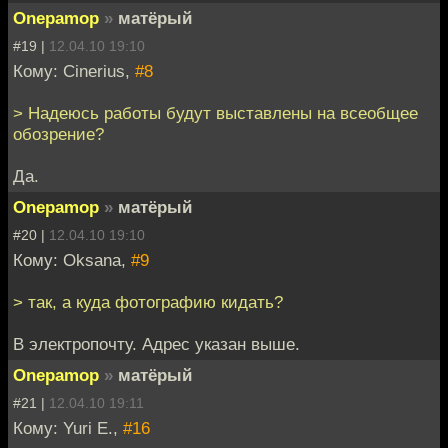
Onepamop
»
матёрый
#19 |
12.04.10 19:10
Кому: Cinerius,
#8
> Надеюсь работы будут выставлены на всеобщее
обозрение?
Да.
Onepamop
»
матёрый
#20 |
12.04.10 19:10
Кому: Oksana,
#9
> так, а куда фотографию кидать?
В электропочту. Адрес указан выше.
Onepamop
»
матёрый
#21 |
12.04.10 19:11
Кому: Yuri E.,
#16