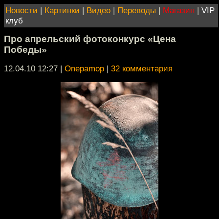
Новости
|
Картинки
|
Видео
|
Переводы
|
Магазин
|
VIP
клуб
Про апрельский фотоконкурс «Цена
Победы»
12.04.10 12:27
|
Onepamop
|
32 комментария