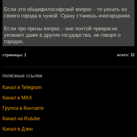
Если это общефилософский вопрос - то уехать из
своего города в чужой. Сразу станешь иногородним.
Если про призы вопрос - они почтой прекрасно
уезжают даже в другие государства, не говоря о
городах.
cтраницы: 1
всего: 32
полезные ссылки
Канал в Telegram
Канал в MAX
Группа в Контакте
Канал на Rutube
Канал в Дзен