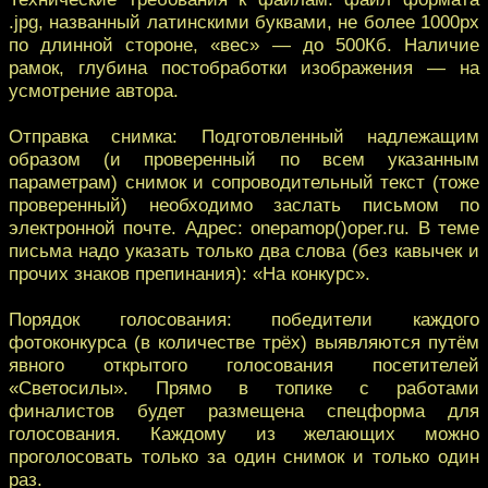
.jpg, названный латинскими буквами, не более 1000px
по длинной стороне, «вес» — до 500Кб. Наличие
рамок, глубина постобработки изображения — на
усмотрение автора.
Отправка снимка: Подготовленный надлежащим
образом (и проверенный по всем указанным
параметрам) снимок и сопроводительный текст (тоже
проверенный) необходимо заслать письмом по
электронной почте. Адрес: onepamop()oper.ru. В теме
письма надо указать только два слова (без кавычек и
прочих знаков препинания): «На конкурс».
Порядок голосования: победители каждого
фотоконкурса (в количестве трёх) выявляются путём
явного открытого голосования посетителей
«Светосилы». Прямо в топике с работами
финалистов будет размещена спецформа для
голосования. Каждому из желающих можно
проголосовать только за один снимок и только один
раз.