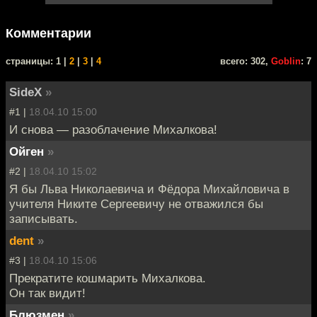
Комментарии
cтраницы: 1 |
2
|
3
|
4
всего: 302,
Goblin
: 7
SideX
»
#1 |
18.04.10 15:00
И снова — разоблачение Михалкова!
Ойген
»
#2 |
18.04.10 15:02
Я бы Льва Николаевича и Фёдора Михайловича в
учителя Никите Сергеевичу не отважился бы
записывать.
dent
»
#3 |
18.04.10 15:06
Прекратите кошмарить Михалкова.
Он так видит!
Блюзмен
»