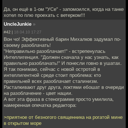
Да, он ещё в 1-ом "УСе" - запомоился, когда на танке
хотел по плю проехать с ветерком!!!
UncleJunkie
»
#42 |
18.04.10 17:27
Вон чо! Эффективный барин Михалков задумал по-
своему разоблачать!
"Неправильно разоблачает!" - встрепенулась
Интеллигенция. "Должен сначала у нас узнать, как
правильно разоблачать!" И понесли говно в ушатах.
Я так понимаю, сейчас с новой остротой в
интеллигентной среде стоит проблема: кто
правильней всех разоблачает сталинизм.
Расталкивают друг друга, локтями ебошат в очереди
на разоблачение - цвет нации.
А вот эта фраза в стенограмме просто умилила,
намеренная опечатка редактора:
>приятное от безногого священника на рогатой мине
в открытом море