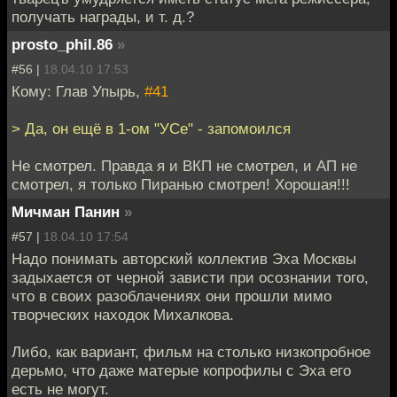
получать награды, и т. д.?
prosto_phil.86
»
#56 |
18.04.10 17:53
Кому: Глав Упырь,
#41
> Да, он ещё в 1-ом "УСе" - запомоился
Не смотрел. Правда я и ВКП не смотрел, и АП не
смотрел, я только Пиранью смотрел! Хорошая!!!
Мичман Панин
»
#57 |
18.04.10 17:54
Надо понимать авторский коллектив Эха Москвы
задыхается от черной зависти при осознании того,
что в своих разоблачениях они прошли мимо
творческих находок Михалкова.
Либо, как вариант, фильм на столько низкопробное
дерьмо, что даже матерые копрофилы с Эха его
есть не могут.