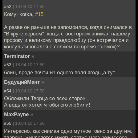
#52 |
18.04.10 17:50
Кому: kotka,
#15
А разве он раньше не запомоился, когда снимался в
"В круге первом", когда с восторгом внимал нашему
пророку и великому правдолюбцу (он встречался и
консультировался с солжем во время съемок)?
Termirator
»
#53 |
18.04.10 17:50
блин, вроде почти из одного поля ягоды,а тут...
БудущийМент
»
#54 |
18.04.10 17:50
Обложили Творца со всех сторон.
А ведь он хотел чтобы его любили!
MaxPayne
»
#55 |
18.04.10 17:50
Интересно, как снимая одно мутное говно за другим,
тварецъ умудряется иметь статус мега режиссёра,