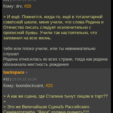
Кому: drv,
#20
> И ещё. Помнится, когда-то, ещё в тоталитарной
советской школе, меня учили, что слова Родина и
Отечество писать следует исключительно с
прописной буквы. Учили так настоятельно, что
запомнил на всю жизнь.
тебя или плохо учили, или ты невнимательно
слушал
Родина относилась ко всех стране, тогда как родина
обозначала местность рождения
backspace
»
#32 |
18.04.10 16:34
Кому: boondocksaint,
#23
> А как же сцена, где Сталина тычут лицом в торт??
>
> Это же Величайшая СценаЪ Рассейскаго
Синематографа, "йеха" должна оценить!!!!!