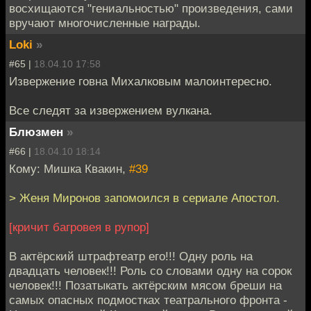
восхищаются "гениальностью" произведения, сами
вручают многочисленные награды.
Loki
»
#65 |
18.04.10 17:58
Извержение говна Михалковым малоинтересно.
Все следят за извержением вулкана.
Блюзмен
»
#66 |
18.04.10 18:14
Кому: Мишка Квакин,
#39
> Женя Миронов запомоился в сериале Апостол.
[кричит багровея в рупор]
В актёрский штрафтеатр его!!! Одну роль на
двадцать человек!!! Роль со словами одну на сорок
человек!!! Позатыкать актёрским мясом бреши на
самых опасных подмостках театрального фронта -