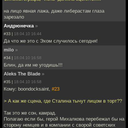
на лицо явная лажа, даже либерастам глаза
зарезало
Андрюнечка
»
#33 |
18.04.10 16:44
Да что же это с Эхом случилось сегодня!
milo
»
#34 |
18.04.10 16:58
Блин, да им не угодишь!!!
Aleks The Blade
»
#35 |
18.04.10 16:58
Кому: boondocksaint,
#23
> А как же сцена, где Сталина тычут лицом в торт??
Так это же сон, камрад.
Полагаю если бы, герой Михалкова перебежал бы на
сторону немцев и в компании с сворой советских