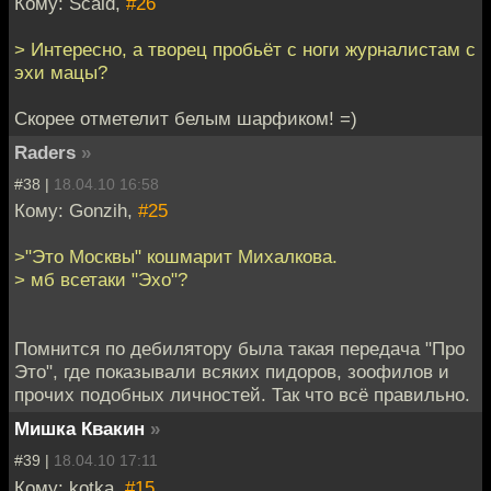
Кому: Scald,
#26
> Интересно, а творец пробьёт с ноги журналистам с
эхи мацы?
Скорее отметелит белым шарфиком! =)
Raders
»
#38 |
18.04.10 16:58
Кому: Gonzih,
#25
>"Это Москвы" кошмарит Михалкова.
> мб всетаки "Эхо"?
Помнится по дебилятору была такая передача "Про
Это", где показывали всяких пидоров, зоофилов и
прочих подобных личностей. Так что всё правильно.
Мишка Квакин
»
#39 |
18.04.10 17:11
Кому: kotka,
#15