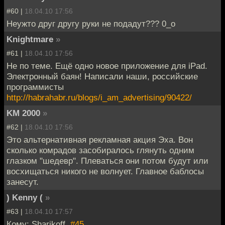
#60 |
18.04.10 17:56
Неужто друг другу руки не подадут??? 0_о
Knightmare
»
#61 |
18.04.10 17:56
Не по теме. Ещё одно новое приложение для iPad.
Электронный баян! Написали наши, российские
программисты
http://habrahabr.ru/blogs/i_am_advertising/90422/
KM 2000
»
#62 |
18.04.10 17:56
Это альтернативная рекламная акция Эха. Вон
сколько комрадов засобиралось глянуть одним
глазком "шедевр". Плеваться они потом будут или
восхищаться никого не волнует. Главное баблосы
занесут.
) Kenny (
»
#63 |
18.04.10 17:57
Кому: Sharikoff,
#45