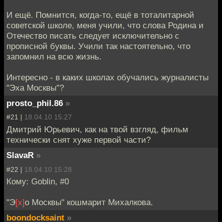
И ещё. Помнится, когда-то, ещё в тоталитарной
советской школе, меня учили, что слова Родина и
Отечество писать следует исключительно с
прописной буквы. Учили так настоятельно, что
запомнил на всю жизнь.
Интересно - в каких школах обучались журналисты
"Эха Москвы"?
prosto_phil.86
»
#21 |
18.04.10 15:27
Дмитрий Юрьевич, как на твой взгляд, фильм
технически снят хуже первой части?
SlavaR
»
#22 |
18.04.10 15:28
Кому: Goblin, #0
"Э
[х]
о Москвы" кошмарит Михалкова.
boondocksaint
»