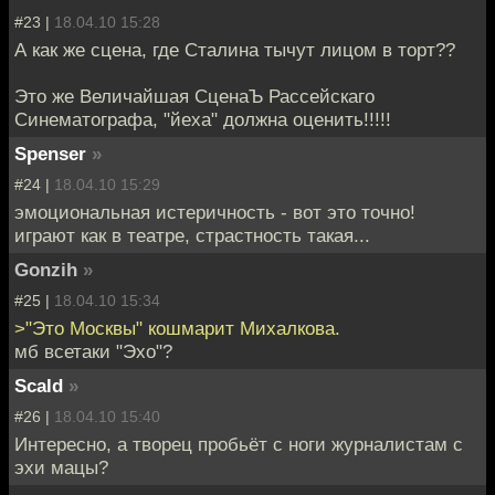
#23 |
18.04.10 15:28
А как же сцена, где Сталина тычут лицом в торт??
Это же Величайшая СценаЪ Рассейскаго
Синематографа, "йеха" должна оценить!!!!!
Spenser
»
#24 |
18.04.10 15:29
эмоциональная истеричность - вот это точно!
играют как в театре, страстность такая...
Gonzih
»
#25 |
18.04.10 15:34
>"Это Москвы" кошмарит Михалкова.
мб всетаки "Эхо"?
Scald
»
#26 |
18.04.10 15:40
Интересно, а творец пробьёт с ноги журналистам с
эхи мацы?