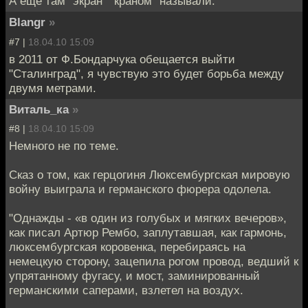
А еще там "экран" "краном" называли.
Blangr
»
#7 |
18.04.10 15:09
в 2011 от Ф.Бондарчука обещается выйти
"Сталинград", я чувствую это будет борьба между
двумя метрами.
Виталь_ка
»
#8 |
18.04.10 15:09
Немного не по теме.
Сказ о том, как герцогиня Люксембургская мировую
войну выиграла и германского фюрера одолела.
"Однажды - «в один из голубых и мягких вечеров»,
как писал Артюр Рембо, заплутавшая, как гармонь,
люксембургская коровенка, перебираясь на
немецкую сторону, зацепила рогом провод, ведший к
упрятанному фугасу, и мост, заминированный
германскими саперами, взлетел на воздух.