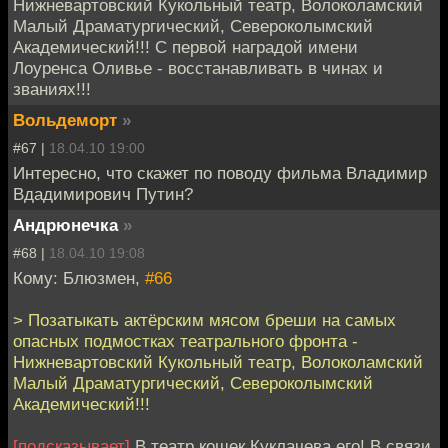
Нижневартовский Кукольный театр, Волоколамский
Малый Драматургический, Североколымский
Академический!!! С первой наградой имени
Лоуренса Оливье - восстанавливать в чинах и
званиях!!!
Вольдеморт
»
#67 |
18.04.10 19:00
Интересно, что скажет по поводу фильма Владимир
Вдадимирович Путин?
Андрюнечка
»
#68 |
18.04.10 19:08
Кому: Блюзмен,
#66
> Позатыкать актёрским мясом бреши на самых
опасных подмостках театрального фронта -
Нижневартовский Кукольный театр, Волоколамский
Малый Драматургический, Североколымский
Академический!!!
[подсказывает]
В театр кошек Куклачева его! В связи