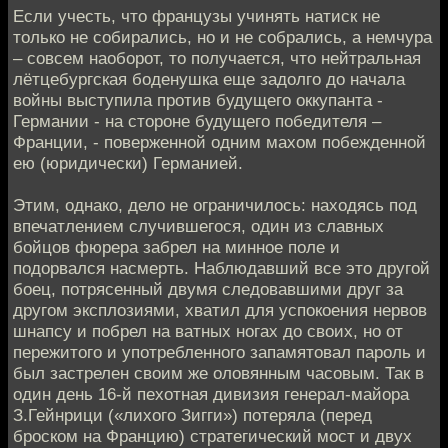
Если учесть, что французы учинять натиск не
только не собирались, но и не собрались, а немчура
– совсем наоборот, то получается, что нейтральная
лётцебургская боденушка еще задолго до начала
войны выступила против будущего оккупанта -
Германии - на стороне будущего победителя –
Франции, - поверженной одним махом побежденной
ею (юридически) Германией.
Этим, однако, дело не ограничилось: находясь под
впечатлением случившегося, один из славных
бойцов фюрера забрел на минное поле и
подорвался насмерть. Наблюдавший все это другой
боец, потрясенный двумя следовавшими друг за
другом эксплозиями, хватил для успокоения нервов
шнапсу и побрел на ватных ногах до своих, но от
пережитого и употребленного запамятовал пароль и
был застрелен своим же оловянным часовым. Так в
один день 16-й пехотная дивизия генерал-майора
З.Гейнрици («лихого Зигги») потеряла (перед
броском на Францию) стратегический мост и двух