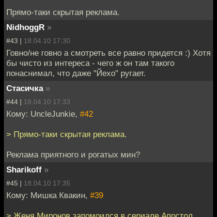
Прямо-таки скрытая реклама.
NidhoggR
»
#43 |
18.04.10 17:30
Говно/не говно а смотреть все равно придется :) Хотя
бы чисто из интереса - чего ж он там такого
понаснимал, что даже "Йехо" ругает.
Стасичка
»
#44 |
18.04.10 17:33
Кому: UncleJunkie,
#42
> Прямо-таки скрытая реклама.
Реклама приятного и рогатых мин?
Sharikoff
»
#45 |
18.04.10 17:35
Кому: Мишка Квакин,
#39
> Женя Миронов запомоился в сериале Апостол.