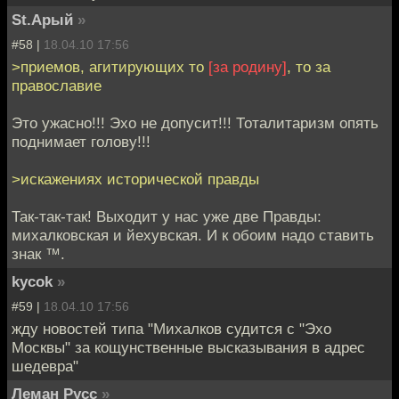
St.Арый
»
#58 |
18.04.10 17:56
>приемов, агитирующих то
[за родину]
, то за
православие
Это ужасно!!! Эхо не допусит!!! Тоталитаризм опять
поднимает голову!!!
>искажениях исторической правды
Так-так-так! Выходит у нас уже две Правды:
михалковская и йехувская. И к обоим надо ставить
знак ™.
kycok
»
#59 |
18.04.10 17:56
жду новостей типа "Михалков судится с "Эхо
Москвы" за кощунственные высказывания в адрес
шедевра"
Леман Русс
»