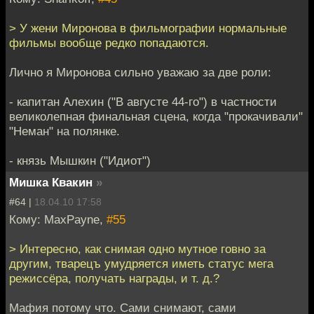
> У жени Миронова в фильмографии нормальные
фильмы вообще редко попадаются.
Лично я Миронова сильно уважаю за две роли:
- капитан Алехин ("В августе 44-го") в частности
великолепная финальная сцена, когда "прокачивали"
"Неман" на полянке.
- князь Мышкин ("Идиот")
Мишка Квакин
»
#64 |
18.04.10 17:58
Кому: MaxPayne,
#55
> Интересно, как снимая одно мутное говно за
другим, тварецъ умудряется иметь статус мега
режиссёра, получать награды, и т. д.?
Мафия потому что. Сами снимают, сами