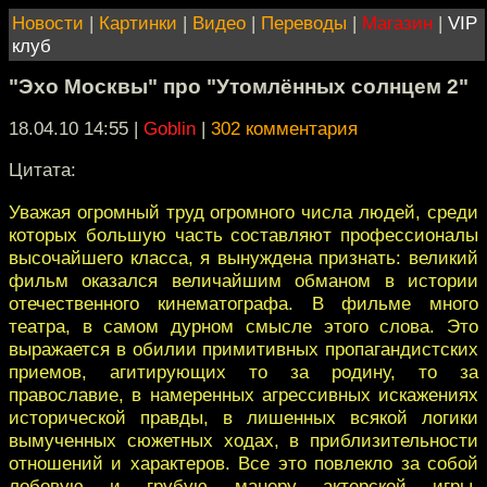
Новости
|
Картинки
|
Видео
|
Переводы
|
Магазин
|
VIP
клуб
"Эхо Москвы" про "Утомлённых солнцем 2"
18.04.10 14:55
|
Goblin
|
302 комментария
Цитата:
Уважая огромный труд огромного числа людей, среди
которых большую часть составляют профессионалы
высочайшего класса, я вынуждена признать: великий
фильм оказался величайшим обманом в истории
отечественного кинематографа. В фильме много
театра, в самом дурном смысле этого слова. Это
выражается в обилии примитивных пропагандистских
приемов, агитирующих то за родину, то за
православие, в намеренных агрессивных искажениях
исторической правды, в лишенных всякой логики
вымученных сюжетных ходах, в приблизительности
отношений и характеров. Все это повлекло за собой
лобовую и грубую манеру актерской игры.