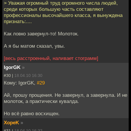
> Уважая огромный труд огромного числа людей,
среди которых большую часть составляют
профессионалы высочайшего класса, я вынуждена
признать:....
Как ловко завернул-то! Молоток.
А я бы матом сказал, увы.
[весь расстроенный, наливает стограмм]
IgorGK
»
#30 |
18.04.10 16:30
Кому: IgorGK,
#29
Ай, прошу прощения. Не завернул, а завернула. И не
молоток, а практически кувалда.
Но всё равно восхищен.
XopeK
»
#31 |
18.04.10 16:32