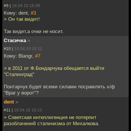
#9 |
18.04.10 15:09
Кому: dent,
#3
> Он так видит!
Так видит,а очки не носит.
Стасичка
»
#10 |
18.04.10 15:11
Кому: Blangr,
#7
> в 2011 от Ф.Бондарчука обещается выйти
"Сталинград"
Понтарчук будет всеми силами посрамлять х/ф
"Враг у ворот"?
dent
»
#11 |
18.04.10 15:13
> Советская интеллигенция не потерпит
разоблачений сталинизма от Михалкова.