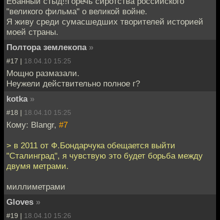
Ёбанный стыд!!Горечь сиротства российского
"великого фильма" о великой войне.
Я живу среди сумасшедших творителей историей
моей страны.
Полтора землекопа
»
#17 |
18.04.10 15:25
Мощно размазали.
Неужели действительно полное г?
kotka
»
#18 |
18.04.10 15:25
Кому: Blangr,
#7
> в 2011 от Ф.Бондарчука обещается выйти
"Сталинград", я чувствую это будет борьба между
двумя метрами.
миллиметрами
Gloves
»
#19 |
18.04.10 15:26