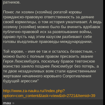
ратников.
Понес ли хозяин (хозяйка) рогатой коровы
гражданско-правовую ответственность за деяние
своей кормилицы, о том история умалчивает. А ведь
хозяину (хозяйке) можно было бы вчинить вдобавок
публично-правовой иск за развязывание войны,
однако пусть над этим казусом разбивают себе
головы въедливые правоведы-международники.
Той корове, - имя ее так и осталось безвестным, -
можно было с полным правом присвоить звание
Героя Люксембурга, поскольку бравое тевтонское
воинство заняло позднее Люксембург без потерь, а
те двое незадачливых вояк стали единственными
жертвами нечаянного коровьего Сопротивления
будущей агрессии"
http://www.za-nauku.ru//index.php?
option=com_content&task=view&id=2721&Itemid=39
mau
»