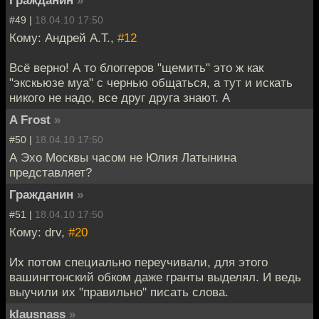
Гражданин
»
#49 |
18.04.10 17:50
Кому: Андрей А.Т.,
#12
Всё верно! А то блоггеров "щемить" это ж как
"экскьюзе муа" с чернью общаться, а тут и искать
никого не надо, все друг друга знают. А
A Frost
»
#50 |
18.04.10 17:50
А Эхо Москвы часом не Юлия Латынина
представляет?
Гражданин
»
#51 |
18.04.10 17:50
Кому: drv,
#20
Их потом специально переучивали, для этого
вашингтонский обком даже гранты выделял. И ведь
выучили их "правильно" писать слова.
klausnass
»