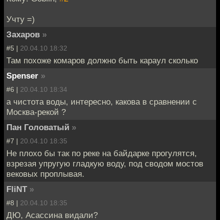
Учту =)
Захаров
»
#5 |
20.04.10 18:32
Там похоже комаров должно быть караул сколько
Spenser
»
#6 |
20.04.10 18:34
а чистота воды, интересно, какова в сравнении с
Москва-рекой ?
Пан Головатый
»
#7 |
20.04.10 18:35
Не плохо бы так по реке на байдарке прогулятся,
взрезая упругую гладкую воду, под сводом мостов
вековых проплывая.
FliNT
»
#8 |
20.04.10 18:35
ДЮ, Асассина видали?