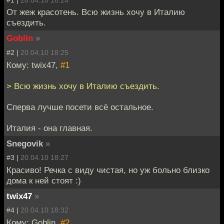
От жеж красотень. Всю жизнь хочу в Италию
съездить.
Goblin
»
#2 |
20.04.10 18:25
Кому: twix47,
#1
> Всю жизнь хочу в Италию съездить.
Сперва лучше посети всё остальное.
Италия - она главная.
Snegovik
»
#3 |
20.04.10 18:27
Красиво! Речка с виду чистая, но уж больно близко
дома к ней стоят :)
twix47
»
#4 |
20.04.10 18:32
Кому: Goblin,
#2