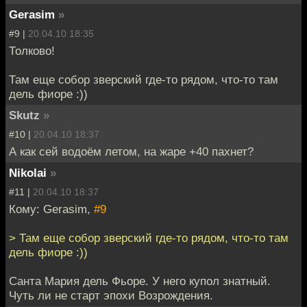
Gerasim
»
#9 |
20.04.10 18:35
Толково!
Там еще собор зверский где-то рядом, что-то там
дель фиоре :))
Skutz
»
#10 |
20.04.10 18:37
А как сей водоём летом, на жаре +40 пахнет?
Nikolai
»
#11 |
20.04.10 18:37
Кому: Gerasim,
#9
> Там еще собор зверский где-то рядом, что-то там
дель фиоре :))
Санта Мария дель Фьоре. У него купол знатный.
Чуть ли не старт эпохи Возрождения.