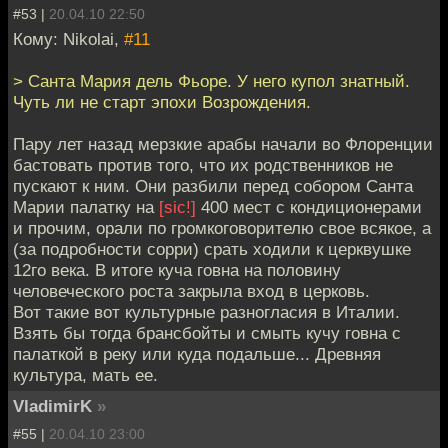
#53 |
20.04.10 22:50
Кому: Nikolai,
#11
> Санта Мария дель Фьоре. У него купол знатный.
Чуть ли не старт эпохи Возрождения.
Пару лет назад мерзкие арабы начали во Флоренции
бастовать против того, что их родственников не
пускают к ним. Они разбили перед собором Санта
Марии палатку на
[sic!]
400 мест с кондиционерами
и прочим, орали по громкоговорителю свое всякое, а
(за подробности сорри) срать ходили к церквушке
12го века. В итоге куча говна на половину
человеческого роста закрыла вход в церковь.
Вот такие вот культурные разногласия в Италии.
Взять бы тогда брансбойты и смыть кучу говна с
палаткой в реку или куда подальше... Древняя
культура, мать ее.
VladimirK
»
#55 |
20.04.10 23:00