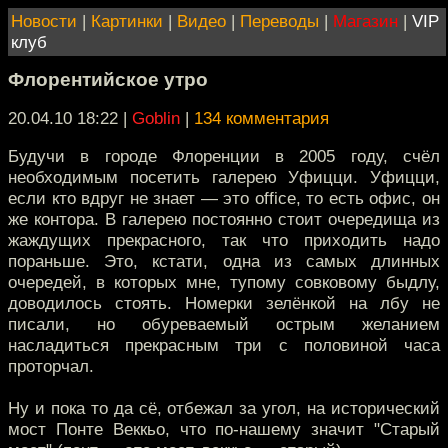
Новости
|
Картинки
|
Видео
|
Переводы
|
Магазин
|
VIP
клуб
Флорентийское утро
20.04.10 18:22
|
Goblin
|
134 комментария
Будучи в городе Флоренции в 2005 году, счёл
необходимым посетить галерею Уфицци. Уфицци,
если кто вдруг не знает — это office, то есть офис, он
же контора. В галерею постоянно стоит очередища из
жаждущих прекрасного, так что приходить надо
пораньше. Это, кстати, одна из самых длинных
очередей, в которых мне, тупому совковому быдлу,
доводилось стоять. Номерки зелёнкой на лбу не
писали, но обуреваемый острым желанием
насладиться прекрасным три с половиной часа
проторчал.
Ну и пока то да сё, отбежал за угол, на исторический
мост Понте Веккьо, что по-нашему значит "Старый