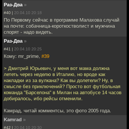
Раз-Два
»
#40 |
20.04.10 20:18
По Первому сейчас в программе Малахова случай
на почте: собачница-короткостволист и мужчина
спорят - надо видеть.
Раз-Два
»
#41 |
20.04.10 20:25
Кому: mr_prime,
#39
> Дмитрий Юрьевич, у меня вот мама должна
лететь через неделю в Италию, но вроде как
накладки из за вулкана? Как вы долетели? Ну, в
смысле без приключений? Просто вот футбольная
команда "Барселона" в Милан на автобусе 14 часов
добиралось, ибо рейсы отменили.
Камрад, читай комментсы, это фото 2005 года.
Kаmrаd
»
#42 |
20.04.10 20:30