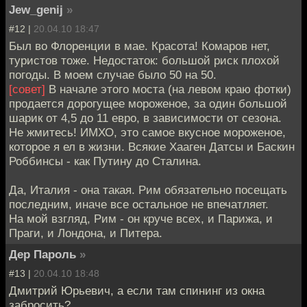
Jew_genij
»
#12 |
20.04.10 18:47
Был во Флоренции в мае. Красота! Комаров нет,
туристов тоже. Недостаток: большой риск плохой
погоды. В моем случае было 50 на 50.
[совет]
В начале этого моста (на левом краю фотки)
продается дорогущее мороженое, за один большой
шарик от 4,5 до 11 евро, в зависимости от сезона.
Не жмитесь! ИМХО, это самое вкусное мороженое,
которое я ел в жизни. Всякие Хааген Датсы и Баскин
Роббинсы - как Путину до Сталина.
Да, Италия - она такая. Рим обязательно посещать
последним, иначе все остальное не впечатляет.
На мой взгляд, Рим - он круче всех, и Парижа, и
Праги, и Лондона, и Питера.
Дер Пароль
»
#13 |
20.04.10 18:48
Дмитрий Юрьевич, а если там спининг из окна
забросить?