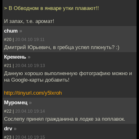
> В Обводном в январе утки плавают!!
И запах, т.е. аромат!
chum
»
#20 |
20.04.10 19:11
Дмитрий Юрьевич, в гребца успел плюнуть? :)
Кремень
»
#21 |
20.04.10 19:13
Данную хорошо выполненную фотографию можно и
на Google-карты добавить!
http://tinyurl.com/y5lxroh
Муромец
»
#22 |
20.04.10 19:14
Сослепу принял гражданина в лодке за поплавок.
drv
»
#23 |
20.04.10 19:15