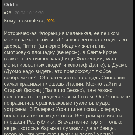
Odd
»
#28 |
20.04.10 19:30
Кому: cosmolexa,
#24
Историческая Флоренция маленькая, ее пешком
можно за час пройти. Я бы посоветовал сходить во
дворец Питти (шикарно Медичи жили), на
смотровую площадку (вечером), в Санта-Кроче
(самое престижное кладбище Флоренции, куча
могил известных людей и кенотаф Данте), в Дуомо
(Дуомо надо видеть, это превосходит любое
воображение). Обязательно на площадь Синьории -
самая красивая площадь Италии. Можно зайти в
Старый Дворец (Палаццо Веккьо), там можно
полюбоваться средневековым бытом. Особенно мне
понравились средневековые туалеты, мудро
устроены. В Галерею Уфицци не попал, очередь
большая и очень медленная. Вечером красиво на
площади Республики. Впечатление портят только
негры, которые барыжат сумками, да албанцы,
которые барыжат картинками и всякой херней.