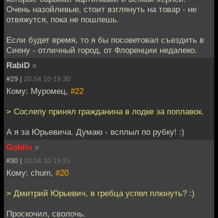
Очень назойливые, стоит взглянуть на товар - не
отвяжутся, пока не пошлешь.
Если будет время, то я бы посоветовал съездить в
Сиену - отличный город, от Флоренции недалеко.
RabiD
»
#29 |
20.04.10 19:30
Кому: Муромец,
#22
> Сослепу принял гражданина в лодке за поплавок.
А я за Юрьевича. Думаю - всплыл по рубку! :)
Goblin
»
#30 |
20.04.10 19:31
Кому: chum,
#20
> Дмитрий Юрьевич, в гребца успел плюнуть? :)
Проскочил, сволочь.