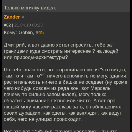
Только могилку видел.
Zander
»
#62 |
21.04.10 00:28
Кому: Goblin,
#45
Дмитрий, а вот давно хотел спросить. тебе за
границами куда смотреть интереснее ? на людей
или природы-архитектуры?
По себе знаю что, вот спрашивают меня "что видел,
там то и там то?", ничего вспомнить не могу, здания,
растительность ничего в башке не оседает (ну кроме
чего нибудь совсем из ряда вон, вот Марсель
почему то сильно запомнился), могу только
обратить внимание грязно или чисто. А вот про
людей могу часами рассказывать, о наблюдениях
своих дурацких: как одеты, как выглядят, как ведут
себя, чего на улицах происходит.
Вот это вот "75% культурного наследия" - ты что