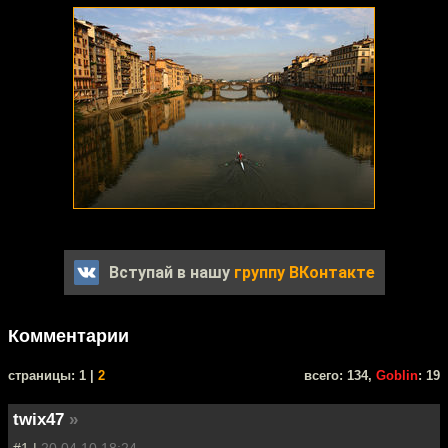
Вступай в нашу
группу ВКонтакте
Комментарии
cтраницы: 1 |
2
всего: 134,
Goblin
: 19
twix47
»
#1 |
20.04.10 18:24