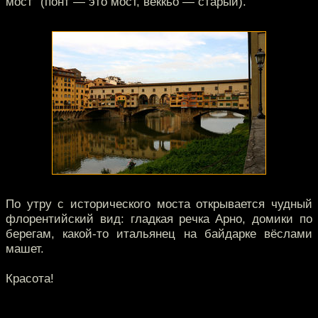
мост" (понт — это мост, веккьо — старый).
По утру с исторического моста открывается чудный
флорентийский вид: гладкая речка Арно, домики по
берегам, какой-то итальянец на байдарке вёслами
машет.
Красота!