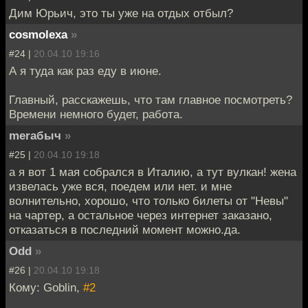
Дим Юрьич, это ты уже на отдых отбыл?
cosmolexa
»
#24 |
20.04.10 19:16
А я туда как раз еду в июне.
Главный, расскажешь, что там главное посмотреть?
Времени немного будет, работа.
meraбыч
»
#25 |
20.04.10 19:18
а я вот 1 мая собрался в Италию, а тут вулкан! жена
извелась уже вся, поедем или нет. и мне
волнительно, хорошо, что только билеты от "Невы"
на чартер, а остальное через интернет заказано,
отказаться в последний момент можно.да.
Odd
»
#26 |
20.04.10 19:18
Кому: Goblin,
#2