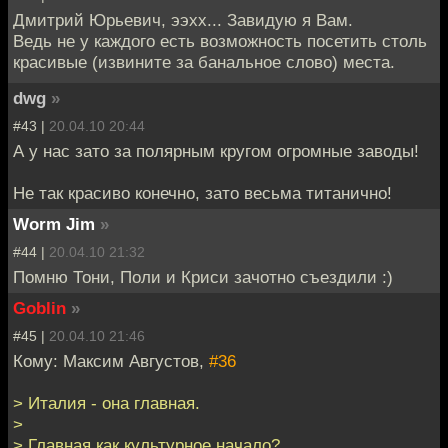
Дмитрий Юрьевич, ээхх... Завидую я Вам.
Ведь не у каждого есть возможность посетить столь
красивые (извините за банальное слово) места.
dwg
»
#43 |
20.04.10 20:44
А у нас зато за полярным кругом огромные заводы!
Не так красиво конечно, зато весьма титанично!
Worm Jim
»
#44 |
20.04.10 21:32
Помню Тони, Поли и Криси зачотно съездили :)
Goblin
»
#45 |
20.04.10 21:46
Кому: Максим Августов,
#36
> Италия - она главная.
>
> Главная как культурное начало?