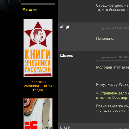
Страшное дело - з
Магазин
то, что бессмертен
affigi
отправлено 18.05.10 
Печально.
Шмель
отправлено 18.05.10 
Молодец этот актё
Советские
Кому: Fuzzy-Wuzz
учебники 1940-50х
годов
> Страшное дело -
в то, что бессмерт
Ровно такая же су
-- участь весьма 
bik76