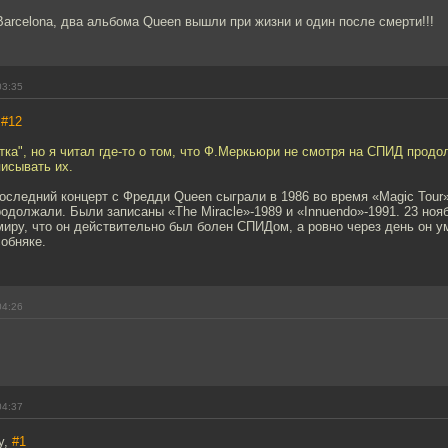
arсelona, два альбома Queen вышли при жизни и один после смерти!!!
03:35
,
#12
тка", но я читал где-то о том, что Ф.Меркьюри не смотря на СПИД продо
писывать их.
Последний концерт с Фредди Queen сыграли в 1986 во время «Magic Tour
родолжали. Были записаны «The Miracle»-1989 и «Innuendo»-1991. 23 ноя
иру, что он действительно был болен СПИДом, а ровно через день он у
обняке.
04:26
04:37
y,
#1