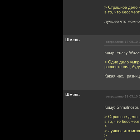
> Страшное дело -
в то, что бессмерт
лучшее что можно 
Шмель
отправлено 18.05.10 
Кому: Fuzzy-Wuzz
> Одно дело умира
расцвете сил, буд
Какая нах.. разни
Шмель
отправлено 18.05.10 
Кому: Shmalnozor
> Страшное дело -
в то, что бессмерт
>
> лучшее что можн
>