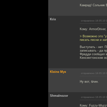
Камрад! Сольник B
Krix
отправлено 18.05.10 
Кому: ArmorDriver
> Возможно это "у
писать песни и за
Выступать - нет. 
записывать - да п
Фредди сообщил м
Кенсингтонском ос
Kleine Мук
отправлено 18.05.10 
Ну вот, блин.
Shmalnozor
отправлено 18.05.10 
Кому: Fuzzy-Wuzz