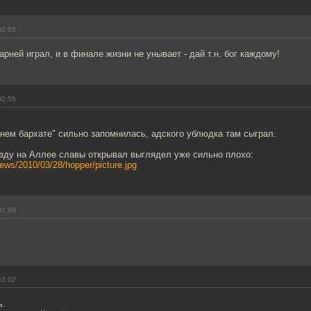
02:55
арней играл, и в финале жизни не унывает - дай т.н. бог каждому!
02:55
нем бархате" сильно запомнилась, адского ублюдка там сыграл.
езду на Аллее славы открывал выглядел уже сильно плохо:
/news/2010/03/28/hopper/picture.jpg
02:59
03:02
ь.