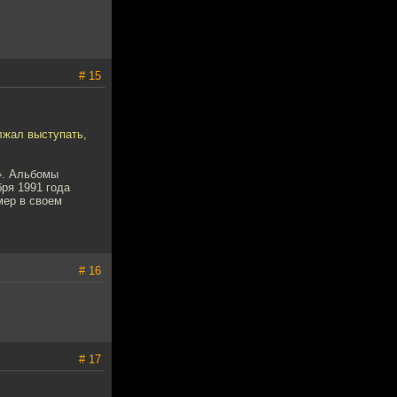
# 15
лжал выступать,
». Альбомы
бря 1991 года
мер в своем
# 16
# 17