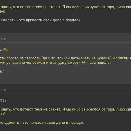
 знать, что вот-вот тебя не станет. Я бы либо свихнулся от горя, либо с
ен!
сделать - это привести свои дела в порядок
04:37
y,
#5
ть просто от старости (да и то, точной даты знать не будешь) и совсем 
учи успешным человеком и зная дату смерти +/- пара недель.
ца?
04:39
,
#17
 знать, что вот-вот тебя не станет. Я бы либо свихнулся от горя, либо с
ен!
о сделать - это привести свои дела в порядок