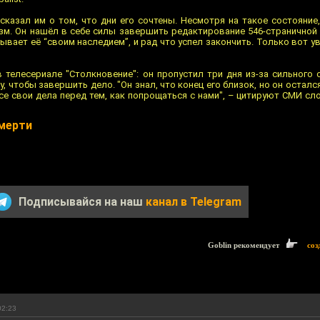
сказал им о том, что дни его сочтены. Несмотря на такое состояние
зм. Он нашёл в себе силы завершить редактирование 546-страничной 
ывает её “своим наследием”, и рад что успел закончить. Только вот у
 телесериале "Столкновение": он пропустил три дня из-за сильного 
, чтобы завершить дело. "Он знал, что конец его близок, но он остал
се свои дела перед тем, как попрощаться с нами", – цитируют СМИ сл
смерти
Подписывайся на наш
канал в Telegram
Goblin рекомендует
соз
02:23