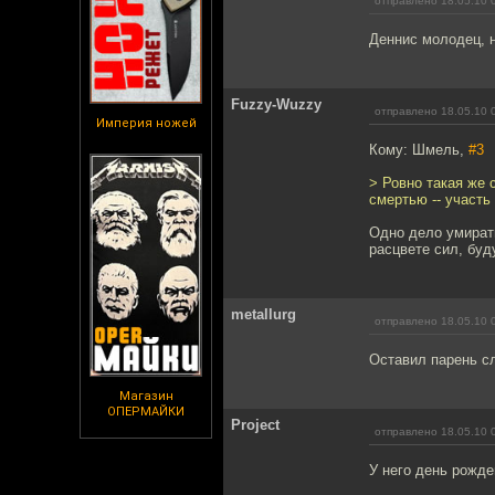
отправлено 18.05.10 
Деннис молодец, н
Fuzzy-Wuzzy
отправлено 18.05.10 
Империя ножей
Кому: Шмель,
#3
> Ровно такая же 
смертью -- участь
Одно дело умирать
расцвете сил, буд
metallurg
отправлено 18.05.10 
Оставил парень с
Магазин
ОПЕРМАЙКИ
Project
отправлено 18.05.10 
У него день рожде