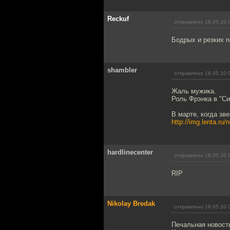
Reckuf
отправлено 18.05.10 
Бодрых и резких п
shambler
отправлено 18.05.10 
Жаль мужика.
Роль Фрэнка в "Си
В марте, когда зв
http://img.lenta.ru
hardlinecenter
отправлено 18.05.10 
RIP
Nikolay Bredak
отправлено 18.05.10 
Печальная новост