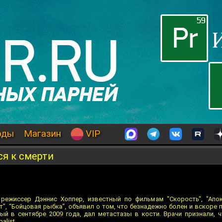
оды
Магазин
VIP
я к смерти
 режиссер Дэннис Хоппер, известный по фильмам "Скорость", "Апок
т”, “Бойцовая рыбка”, объявил о том, что безнадежно болен и вскоре 
ый в сентябре 2009 года, дал метастазы в кости. Врачи признали, ч
alist.