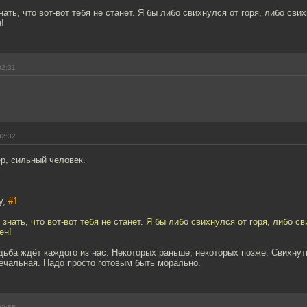
нать, что вот-вот тебя не станет. Я бы либо свихнулся от горя, либо сви
!
02:31
02:32
р, сильный человек.
y,
#1
 знать, что вот-вот тебя не станет. Я бы либо свихнулся от горя, либо с
ен!
дьба ждёт каждого из нас. Некоторых раньше, некоторых позже. Свихну
печальная. Надо просто готовым быть морально.