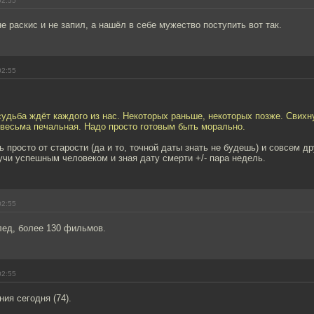
02:55
е раскис и не запил, а нашёл в себе мужество поступить вот так.
02:55
судьба ждёт каждого из нас. Некоторых раньше, некоторых позже. Свихн
 весьма печальная. Надо просто готовым быть морально.
 просто от старости (да и то, точной даты знать не будешь) и совсем др
учи успешным человеком и зная дату смерти +/- пара недель.
02:55
лед, более 130 фильмов.
02:55
ния сегодня (74).