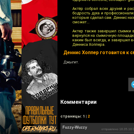
Актёр собрал всех друзей и рас
бодрость духа и профессионали
которые сделал сам. Деннис наз
сможет...
Актер также завершил съемки в
вернулся на съемочную площадку
каким был всегда, и завершил в
Денниса Хоппера.
Деннис Хоппер готовится к 
Джыгит.
Комментарии
cтраницы: 1 |
2
Fuzzy-Wuzzy
отправлено 18.05.10 