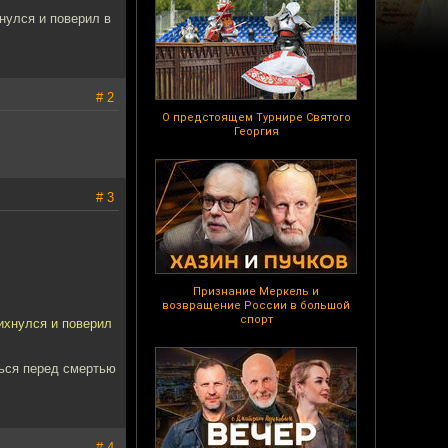
хнулся и поверил в
# 2
О предстоящем Турнире Святого
Георгия
# 3
Признание Меркель и
возвращение России в большой
спорт
вихнулся и поверил
ться перед смертью
# 4