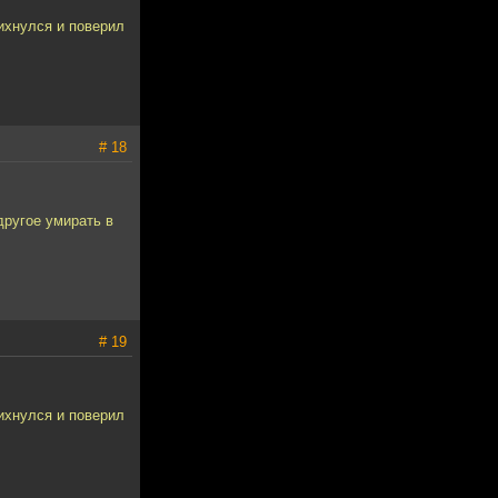
вихнулся и поверил
# 18
другое умирать в
# 19
вихнулся и поверил