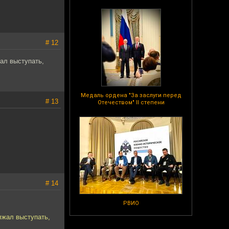
# 12
жал выступать,
Медаль ордена "За заслуги перед
# 13
Отечеством" II степени
# 14
РВИО
лжал выступать,