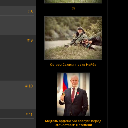
65
# 8
# 9
Остров Сахалин, река Найба
# 10
# 11
Медаль ордена "За заслуги перед
Отечеством" II степени