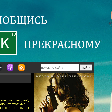
алипсис сегодня",
покинет этот мир –
то они не в силах