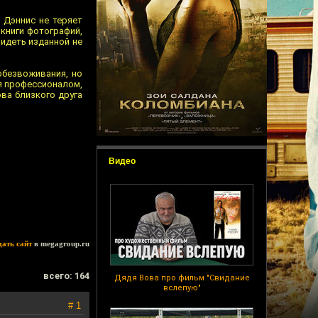
, Дэннис не теряет
книги фотографий,
видеть изданной не
обезвоживания, но
ся профессионалом,
ова близкого друга
Видео
дать сайт
в megagroup.ru
всего: 164
Дядя Вова про фильм "Свидание
вслепую"
# 1