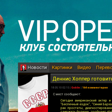
Картинки
Видео
Перев
Новости
Деннис Хоппер готовитс
18.05.10 02:15 |
Goblin
|
164 комментария
С мест сообщают:
Сегодня американский актер и
"Беспечный ездок", “Синий Барха
рак простаты, диагностированн
сдержать болезнь, сообщает glob