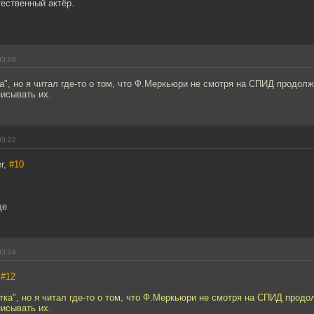
тественный актёр.
03:09
а", но я читал где-то о том, что Ф.Меркьюри не смотря на СПИД продол
писывать их.
03:22
er,
#10
ще
03:24
,
#12
тка", но я читал где-то о том, что Ф.Меркьюри не смотря на СПИД продо
писывать их.