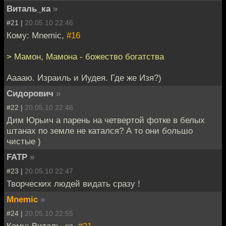
Виталь_ка
»
#21 |
20.05.10 22:46
Кому: Mnemic,
#16
> Мамон, Мамона - божество богатства
Ааааю. Израиль и Иудея. Где же Изя?)
Сидорович
»
#22 |
20.05.10 22:46
Дим Юрьич а парень на четвертой фотке в белых
штанах по земле не катался? А то они большо
чистые )
FATP
»
#23 |
20.05.10 22:47
Творческих людей видать сразу !
Mnemic
»
#24 |
20.05.10 22:55
Кому: Виталь_ка,
#21