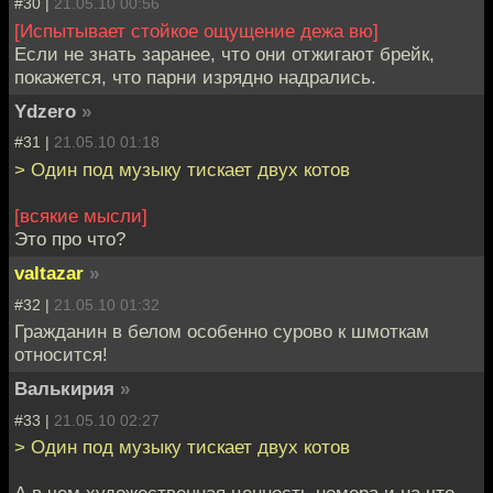
#30 |
21.05.10 00:56
[Испытывает стойкое ощущение дежа вю]
Если не знать заранее, что они отжигают брейк,
покажется, что парни изрядно надрались.
Ydzero
»
#31 |
21.05.10 01:18
> Один под музыку тискает двух котов
[всякие мысли]
Это про что?
valtazar
»
#32 |
21.05.10 01:32
Гражданин в белом особенно сурово к шмоткам
относится!
Валькирия
»
#33 |
21.05.10 02:27
> Один под музыку тискает двух котов