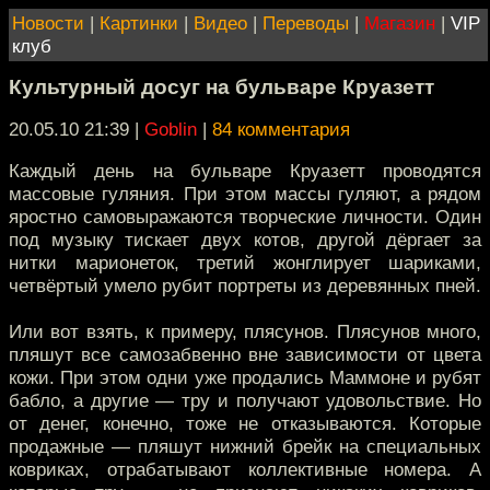
Новости
|
Картинки
|
Видео
|
Переводы
|
Магазин
|
VIP
клуб
Культурный досуг на бульваре Круазетт
20.05.10 21:39
|
Goblin
|
84 комментария
Каждый день на бульваре Круазетт проводятся
массовые гуляния. При этом массы гуляют, а рядом
яростно самовыражаются творческие личности. Один
под музыку тискает двух котов, другой дёргает за
нитки марионеток, третий жонглирует шариками,
четвёртый умело рубит портреты из деревянных пней.
Или вот взять, к примеру, плясунов. Плясунов много,
пляшут все самозабвенно вне зависимости от цвета
кожи. При этом одни уже продались Маммоне и рубят
бабло, а другие — тру и получают удовольствие. Но
от денег, конечно, тоже не отказываются. Которые
продажные — пляшут нижний брейк на специальных
ковриках, отрабатывают коллективные номера. А