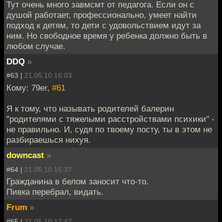
Тут очень много завмсмт от педагога. Если он с
душой работает, профессионально, умеет найти
подход к детям, то дети с удовольствием идут за
ним. Но свободное время у ребенка должно быть в
любом случае.
DDQ
»
#63 |
21.05.10 16:03
Кому: 79er,
#61
Я к тому, что называть родителей балерин
"родителями с тяжелыми расстройствами психики" -
не правильно. И, судя по твоему посту, ты в этом не
разбираешься нихуя.
downcast
»
#64 |
21.05.10 16:37
Гражданина в белом заносит что-то.
Пивка перебрал, видать.
Frum
»
#65 |
21.05.10 17:47