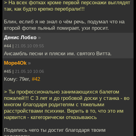
> На всех фотках кроме первой персонажи выглядят
так, как будто крепко перебрали!!!
Блин, еслиб я не знал о чём речь, подумал что на
второй фотке пьяный помирает, ухи просит.
Денис Лобко
»
#44 |
21.05.10 09:55
Ансамбль песни и пляски им. святого Витта.
Mope4Ok
»
#45 |
21.05.10 10:06
Кому: 79er,
#42
> Ты профессионально занимающихся балетом
пожалей!!! С 3 лет и до гробовой доски у станка - во
многом благодаря родителям с тяжелыми
расстройствами психики. Верить в то, что это им
нарвится - категорически отказываюсь
Поделись чего ты достиг благодаря твоим