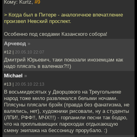
Кому: Kurtz,
#9
> Когда был в Питере - аналогичное впечатление
произвел Невский проспект.
Особенно под сводами Казанского собора!
Арчевод
»
#12 |
20.05.10 22:07
Дмитрий Юрьевич, таки показали иноземцам как
надо плясать в валенках?!!)
Мichael
»
#13 |
20.05.10 22:13
В восьмидесятых у Дворцового на Треугольнике
народ тоже мило развлекался белыми ночами.
Плясуны плясали брэйк (правда без фанатизма, не
валялись, нет), художники рисовали, ну а студенты
(ЛПИ!, РФФ!!, МЧХ!!!) - горланили песни так бодро,
что на проплывающих пароходах отдыхающую
смену экипажа на бессоницу прорубало. :)