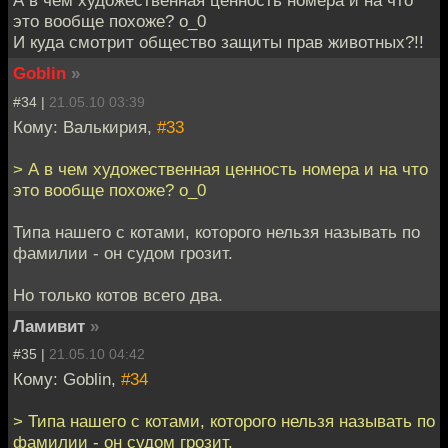
А в чем художественная ценность номера и на что
это вообще похоже? о_0
И куда смотрит общество защиты прав животных?!!
Goblin
»
#34 |
21.05.10 03:39
Кому: Валькирия,
#33
> А в чем художественная ценность номера и на что
это вообще похоже? о_0
Типа нашего с котами, которого нельзя называть по
фамилии - он судом грозит.
Но только котов всего два.
Ламивит
»
#35 |
21.05.10 04:42
Кому: Goblin,
#34
> Типа нашего с котами, которого нельзя называть по
фамилии - он судом грозит.