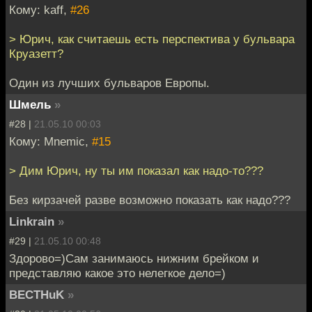
Кому: kaff,
#26
> Юрич, как считаешь есть перспектива у бульвара
Круазетт?
Один из лучших бульваров Европы.
Шмель
»
#28 |
21.05.10 00:03
Кому: Mnemic,
#15
> Дим Юрич, ну ты им показал как надо-то???
Без кирзачей разве возможно показать как надо???
Linkrain
»
#29 |
21.05.10 00:48
Здорово=)Сам занимаюсь нижним брейком и
представляю какое это нелегкое дело=)
BECTHuK
»