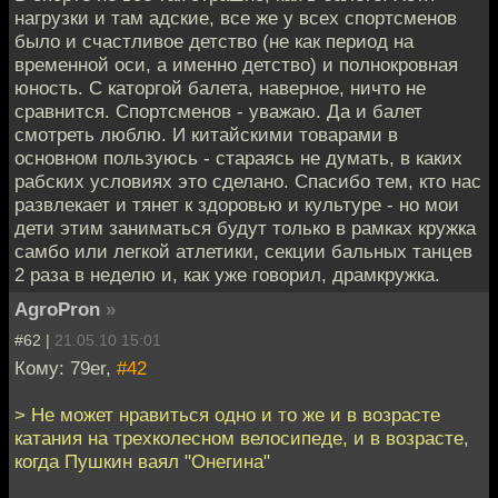
нагрузки и там адские, все же у всех спортсменов
было и счастливое детство (не как период на
временной оси, а именно детство) и полнокровная
юность. С каторгой балета, наверное, ничто не
сравнится. Спортсменов - уважаю. Да и балет
смотреть люблю. И китайскими товарами в
основном пользуюсь - стараясь не думать, в каких
рабских условиях это сделано. Спасибо тем, кто нас
развлекает и тянет к здоровью и культуре - но мои
дети этим заниматься будут только в рамках кружка
самбо или легкой атлетики, секции бальных танцев
2 раза в неделю и, как уже говорил, драмкружка.
AgroPron
»
#62 |
21.05.10 15:01
Кому: 79er,
#42
> Не может нравиться одно и то же и в возрасте
катания на трехколесном велосипеде, и в возрасте,
когда Пушкин ваял "Онегина"