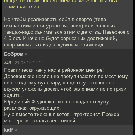
общественным положением возможности и был
этим счастлив
Но чтобы реализовать себя в спорте (типа
гимнастики и фигурного катания) или бальных
танцах-надо заниматься этим с детства. Наверное с
4-5 лет. Иначе не будет серьезных достижений,
спортивных разрядов, кубков и олимпиад.
Бобров
»
#49 |
21.05.10 12:11
Практически как у нас в районном центре!
Деревенские неспешно прогуливаются по местному
пешеходному бульвару, по центру которого со
вкусом уложены доски, чтоб валенками не по грязи
ходить.
Юродивый Федюшка смешно падает в лужу,
развлекая окружающих.
Ну а вместо тисканья котов - тракторист Прохор
мастерски закалывает свиней.
kaff
»