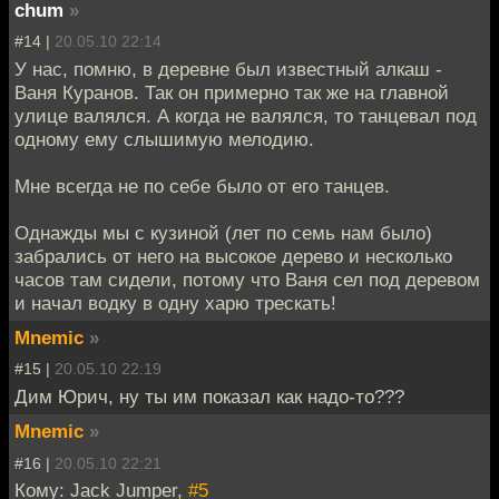
chum
»
#14 |
20.05.10 22:14
У нас, помню, в деревне был известный алкаш -
Ваня Куранов. Так он примерно так же на главной
улице валялся. А когда не валялся, то танцевал под
одному ему слышимую мелодию.
Мне всегда не по себе было от его танцев.
Однажды мы с кузиной (лет по семь нам было)
забрались от него на высокое дерево и несколько
часов там сидели, потому что Ваня сел под деревом
и начал водку в одну харю трескать!
Mnemic
»
#15 |
20.05.10 22:19
Дим Юрич, ну ты им показал как надо-то???
Mnemic
»
#16 |
20.05.10 22:21
Кому: Jack Jumper,
#5