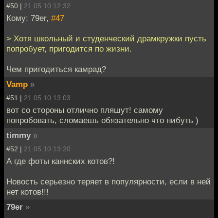
#50 |
21.05.10 12:32
Кому: 79er,
#47
> Хотя школьный и студенческий драмкружки пусть
попробует, пригодится по жизни.
Чем пригодиться камрад?
Vamp
»
#51 |
21.05.10 13:03
вот со стороны отлично пляшут! самому
попробовать, сломаешь обязательно что нибуть )
timmy
»
#52 |
21.05.10 13:20
А где фоты каннских котов?!
Новость серьезно теряет в популярности, если в ней
нет котов!!!
79er
»