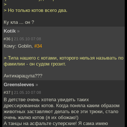
>
> Но только котов всего два.
Ку кла ... он ?
Kotik
»
#36 |
21.05.10 07:08
Кому: Goblin,
#34
> Типа нашего с котами, которого нельзя называть по
фамилии - он судом грозит.
Антикарацупа???
Greensleeves
»
#37 |
21.05.10 07:08
В детстве очень хотела увидеть таких
дрессированнах котов. Когда поняла каким образом
животных заставляют делать все эти трюки, стало
очень жалко котов (я их обожаю!)
А танцы на асфальте суперские! Я сама имею