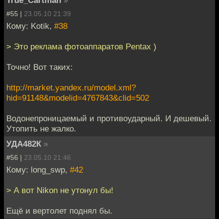
True_Cartman
»
#55 |
23.05.10 21:39
Кому: Kotik,
#38
> Это реклама фотоаппаратов Pentax )
Точно! Вот таких:
http://market.yandex.ru/model.xml?
hid=91148&modelid=4767843&clid=502
Водонепроницаемый и противоударный. И дешевый.
Утопить не жалко.
УДА482К
»
#56 |
23.05.10 21:46
Кому: long_swp,
#42
> А вот Nikon не утонул бы!
Ещё и вертолет поднял бы.