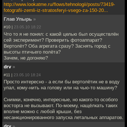
http://www.lookatme.ru/flows/tehnologii/posts/73419-
fotografii-zemli-iz-stratosferyi-vsego-za-150-20...
Глав Упырь
»
#10 |
23.05.10 18:22
Что то я не понял: с какой целью был осуществлён
сей эксперимент? Проверить фотоаппарат?
Вертолёт? Оба агрегата сразу? Заснять город с
высоты птичьего полёта?
Зачем, не догоняю?
drv
»
#11 |
23.05.10 18:24
Просто интересно - а если бы вертолётик не в воду
упал, кому-нить на голову или на чью-то машину?
Снимки, конечно, интересные, но какого-то особого
восторга не вызывают. По-моему, нащёлкать таких
вполне можно с любой крыши, без
несанкционированного запуска летальных аппаратов.
drv
»