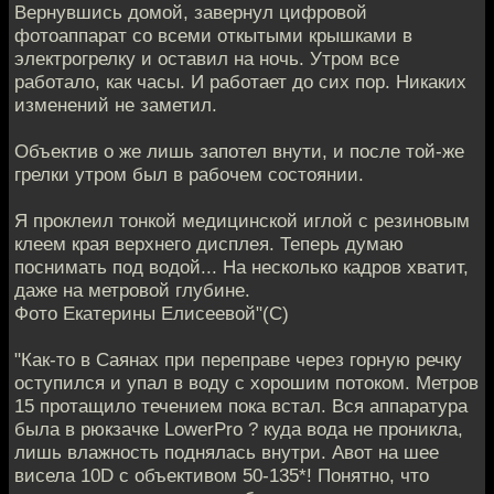
Вернувшись домой, завернул цифровой
фотоаппарат со всеми откытыми крышками в
электрогрелку и оставил на ночь. Утром все
работало, как часы. И работает до сих пор. Никаких
изменений не заметил.
Объектив о же лишь запотел внути, и после той-же
грелки утром был в рабочем состоянии.
Я проклеил тонкой медицинской иглой с резиновым
клеем края верхнего дисплея. Теперь думаю
поснимать под водой... На несколько кадров хватит,
даже на метровой глубине.
Фото Екатерины Елисеевой"(С)
"Как-то в Саянах при переправе через горную речку
оступился и упал в воду с хорошим потоком. Метров
15 протащило течением пока встал. Вся аппаратура
была в рюкзачке LowerPro ? куда вода не проникла,
лишь влажность поднялась внутри. Авот на шее
висела 10D с объективом 50-135*! Понятно, что