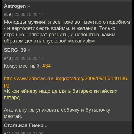
Astrogen
»
#39 |
23.05.10 20:47
Молодцы мужики! я все тоже вот мечтаю о подобном
- и вертолетик есть взаймы, и желание. Только
страшно - аппарат разбить, и непонятно, каким
образом делать спусковой механизЬм
SERG_39
»
#40 |
23.05.10 20:47
Кому: местный,
#34
http://www.3dnews.ru/_imgdata/img/2009/09/15/140186.j
pg
>К контейнеру надо цеплять батарею китайских
петард
Ага, а внутрь упаковать собачку и бутылочку
маотай.
Стальная Гиена
»
#41 |
23.05.10 21:00