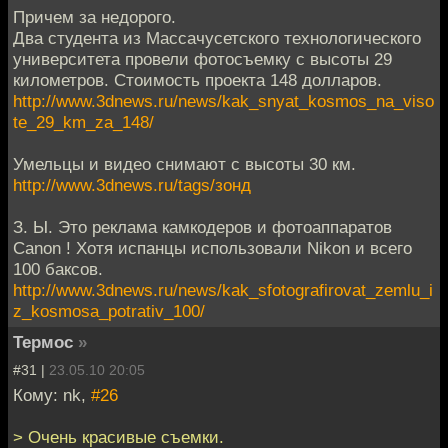
Причем за недорого.
Два студента из Массачусетского технологического
университета провели фотосъемку с высоты 29
километров. Стоимость проекта 148 долларов.
http://www.3dnews.ru/news/kak_snyat_kosmos_na_viso
te_29_km_za_148/
Умельцы и видео снимают с высоты 30 км.
http://www.3dnews.ru/tags/зонд
З. Ы. Это реклама камкодеров и фотоаппаратов
Canon ! Хотя испанцы использовали Nikon и всего
100 баксов.
http://www.3dnews.ru/news/kak_sfotografirovat_zemlu_i
z_kosmosa_potrativ_100/
Термос
»
#31 |
23.05.10 20:05
Кому: nk,
#26
> Очень красивые съемки.