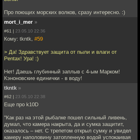
Про поющих морских волков, сразу интересно. :)
mort_i_mer
»
#61 |
23.05.10 22:36
Кому: tkntk,
#59
> Да! Здравствует защита от пыли и влаги от
Pentax! Ура! :)
Нет! Даешь глубинный заплыв с 4-ым Марком!
Кэноновские единички - в воду!
tkntk
»
#62 |
23.05.10 22:38
Еще про k10D
"Как раз на этой рыбалке пошел сильный ливень,
думал, что камера накрыта, да и сумка защитит,
оказалось – нет. С трепетом открыл сумку и увидел
камеру наполовину затопленную водой успокаивая