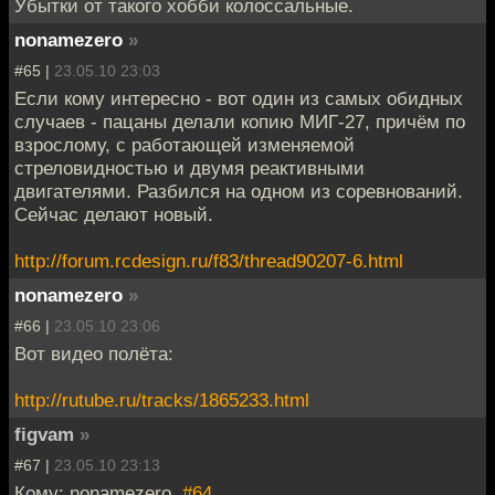
Убытки от такого хобби колоссальные.
nonamezero
»
#65 |
23.05.10 23:03
Если кому интересно - вот один из самых обидных
случаев - пацаны делали копию МИГ-27, причём по
взрослому, с работающей изменяемой
стреловидностью и двумя реактивными
двигателями. Разбился на одном из соревнований.
Сейчас делают новый.
http://forum.rcdesign.ru/f83/thread90207-6.html
nonamezero
»
#66 |
23.05.10 23:06
Вот видео полёта:
http://rutube.ru/tracks/1865233.html
figvam
»
#67 |
23.05.10 23:13
Кому: nonamezero,
#64