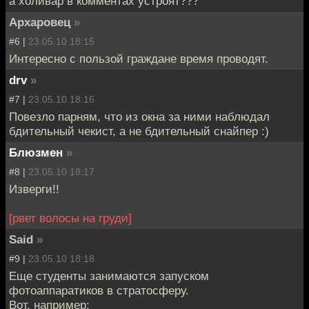
а холивар в комментах устроят???
Архаровец
»
#6 |
23.05.10 18:15
Интересно с пользой граждане время проводят.
drv
»
#7 |
23.05.10 18:16
Повезло парням, что из окна за ними наблюдал
бдительный чекист, а не бдительный снайпер :)
Блюзмен
»
#8 |
23.05.10 18:17
Изверги!!
[рвет волосы на груди]
Said
»
#9 |
23.05.10 18:18
Еще студенты занимаются запуском
фотоаппаратиков в стратосферу.
Вот, например: