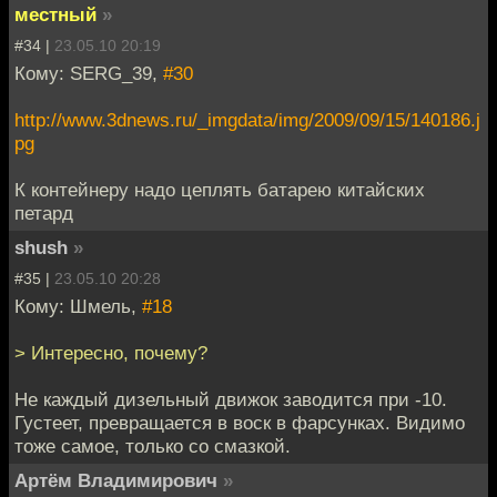
местный
»
#34 |
23.05.10 20:19
Кому: SERG_39,
#30
http://www.3dnews.ru/_imgdata/img/2009/09/15/140186.j
pg
К контейнеру надо цеплять батарею китайских
петард
shush
»
#35 |
23.05.10 20:28
Кому: Шмель,
#18
> Интересно, почему?
Не каждый дизельный движок заводится при -10.
Густеет, превращается в воск в фарсунках. Видимо
тоже самое, только со смазкой.
Артём Владимирович
»