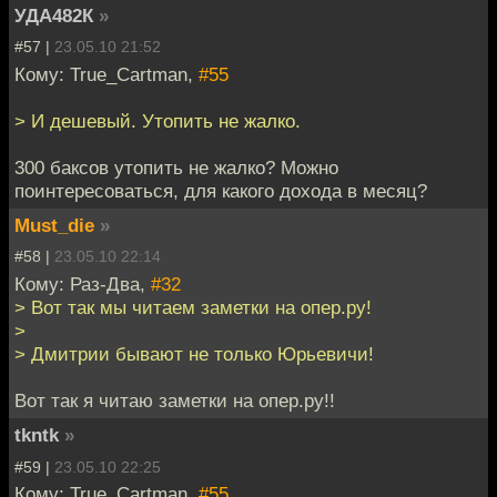
УДА482К
»
#57 |
23.05.10 21:52
Кому: True_Cartman,
#55
> И дешевый. Утопить не жалко.
300 баксов утопить не жалко? Можно
поинтересоваться, для какого дохода в месяц?
Must_die
»
#58 |
23.05.10 22:14
Кому: Раз-Два,
#32
> Вот так мы читаем заметки на опер.ру!
>
> Дмитрии бывают не только Юрьевичи!
Вот так я читаю заметки на опер.ру!!
tkntk
»
#59 |
23.05.10 22:25
Кому: True_Cartman,
#55