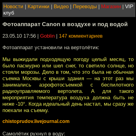
Новости
|
Картинки
|
Видео
|
Переводы
|
Магазин
|
VIP
клуб
Фотоаппарат Canon в воздухе и под водой
23.05.10 17:56
|
Goblin
|
147 комментариев
Фотоаппарат установили на вертолётик:
Мы выжидали подходящую погоду целый месяц, то
было пасмурно или шел снег, то светило солнце, но
стояли морозы. Дело в том, что это была не обычная
съемка Москвы с крыши здания — на этот раз мы
занимались аэрофотосъемкой с беспилотного
радиоуправляемого вертолета. А для такого
мероприятия температура воздуха должна быть не
ниже -10°. Когда идеальный день настал, мы сразу же
поехали на съемку.
chistoprudov.livejournal.com
Самолётик рухнул в воду: