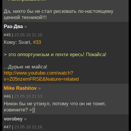
Да, никто бы не стал рисковать по-настоящему
ценной техникой!!!
Раз-Два
»
#45 |
23.05.10 21:10
Кому: Svart,
#33
> это оппортунизьм и почти ересь! Покайса!
...Дурью не майса!
http://www.youtube.com/watch?
v=Z05nzemFRSE&feature=related
Mike Rashitov
»
#46 |
23.05.10 21:13
Никон бы не утонул, потому что он не тонет,
извините? =]]
vorobey
»
#47 |
23.05.10 21:16