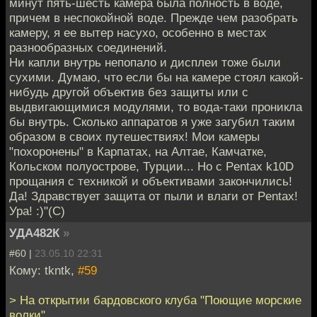
минут пять-шесть камера была полность в воде,
причем в неспокойной воде. Прежде чем разобрать
камеру, я ее вытер насухо, особенно в местах
разнообразных соединений.
Ни капли внутрь непопало и дисплеи тоже были
сухими. Думаю, что если бы на камере стоял какой-
нибудь другой объектив без защиты или с
выдвигающимися модулями, то вода-таки проникла
бы внутрь. Сколько аппаратов я уже загубил таким
образом в своих путешествиях! Мои камеры
"похоронены" в Карпатах, на Алтае, Камчатке,
Кольском полуострове, Турции... Но с Pentax k10D
прощания с техникой и объективами закончились!
Да! Здравствует защита от пыли и влаги от Pentax!
Ура! :)"(С)
УДА482К
»
#60 |
23.05.10 22:31
Кому: tkntk,
#59
> На открытии бардовского клуба "Поющие морские
волки"