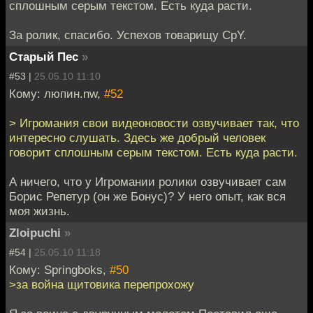
сплошным серым текстом. Есть куда расти.
За ролик, спасибо. Успехов товарищу CpY.
Старый Пес
»
#53 |
25.05.10 11:10
Кому: люпин.nw,
#52
> Игромания свои видеоновости озвучивает так, что
интересно слушать. Здесь же добрый человек
говорит сплошным серым текстом. Есть куда расти.
А ничего, что у Игромании ролики озвучивает сам
Борис Репетур (он же Бонус)? У него опыт, как вся
моя жизнь.
Zloipuchi
»
#54 |
25.05.10 11:18
Кому: Springboks,
#50
>за война щитовика перепрохожу