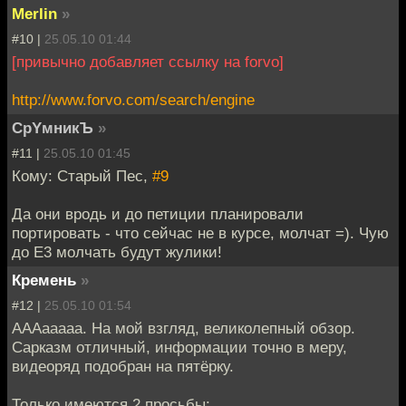
Merlin
»
#10 |
25.05.10 01:44
[привычно добавляет ссылку на forvo]
http://www.forvo.com/search/engine
CpYмникЪ
»
#11 |
25.05.10 01:45
Кому: Старый Пес,
#9
Да они вродь и до петиции планировали
портировать - что сейчас не в курсе, молчат =). Чую
до Е3 молчать будут жулики!
Кремень
»
#12 |
25.05.10 01:54
АААааааа. На мой взгляд, великолепный обзор.
Сарказм отличный, информации точно в меру,
видеоряд подобран на пятёрку.
Только имеются 2 просьбы: