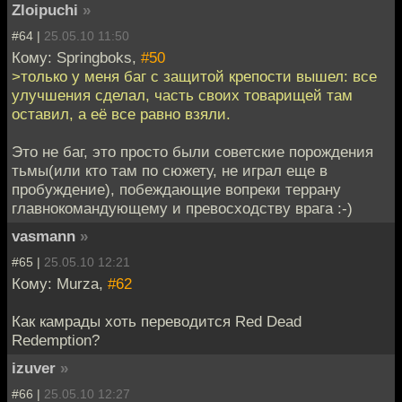
Zloipuchi
»
#64 |
25.05.10 11:50
Кому: Springboks,
#50
>только у меня баг с защитой крепости вышел: все
улучшения сделал, часть своих товарищей там
оставил, а её все равно взяли.
Это не баг, это просто были советские порождения
тьмы(или кто там по сюжету, не играл еще в
пробуждение), побеждающие вопреки террану
главнокомандующему и превосходству врага :-)
vasmann
»
#65 |
25.05.10 12:21
Кому: Murza,
#62
Как камрады хоть переводится Red Dead
Redemption?
izuver
»
#66 |
25.05.10 12:27