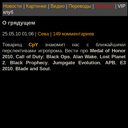
Новости
|
Картинки
|
Видео
|
Переводы
|
Магазин
|
VIP
клуб
О грядущем
25.05.10 01:06
|
Сева
|
149 комментариев
Товарищ
CpY
знакомит нас с ближайшими
перспективами игропрома. Вести про
Medal of Honor
2010
,
Call of Duty: Black Ops
,
Alan Wake
,
Lost Planet
2
,
Black Prophecy
,
Jumpgate Evolution
,
APB
,
E3
2010
,
Blade and Soul
.