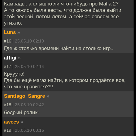
Камрады, а слышно ли что-нибудь про Mafia 2?
А то кажись была весть, что должна была выйти
этой весной, потом летом, а сейчас совсем все
утихло.
Luns
»
#16 |
25.05.10 02:10
Где ж столько времени найти на столько игр..
affigi
»
#17 |
25.05.10 02:14
Круууто!
Где бы ещё магаз найти, в котором продаётся все,
что мне нравится?!!!
Santiago_Sangre
»
#18 |
25.05.10 02:42
бодрый ролик!
awecs
»
#19 |
25.05.10 03:16