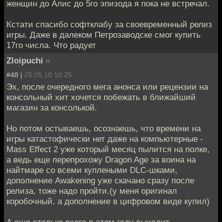
женщин до Алис до 5го эпизода я пока не встречал.
Кстати спасибо софтклабу за своевременный релиз
игры. Даже в далеком Петрозаводске смог купить
17го числа. Что радует
Zloipuchi
»
#48 |
25.05.10 10:25
Эх, после очередного мега анонса или рецензии на
консольный хит хочется побежать в ближайший
магазин за консолькой.
Но потом остываешь, осознаешь, что времени на
игры катастофически нет даже на компьютерные -
Mass Effect 2 уже который месяц пылится на полке,
а ведь еще перепрохожу Dragon Age за воина на
найтмаре со всеми куплеными DLC-шками,
дополнение Awakening уже скачано сразу после
релиза, тоже надо пройти.(у меня оригинал
коробочный, а дополнение в цифровом виде купил)