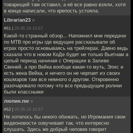
товарищей там оставил, а её все равно взяли, хотя
в конце написали, что крепость устояла.
Librarian23
»
#51 |
25.05.10 10:57
Какой-то странный обзор... Напомнил мне передачи
по МТВ про игры где ведущие рассказывали об
играх просто основываясь на трейлерах. Давно ведь
сказали что в новом КоДе будет не только Вьетнам а
целый период начиная с Операции в Заливе
Свиней, а про Вейка вообще какая-то муть, Элис и
есть жена Вейка, и ничего он не черпает из своих
кошмаров там все немного о другом. Откровенно
разочаровало потому что все предыдущие ролики
были классными
люпин.nw
»
#52 |
25.05.10 10:57
Не хотелось бы никого обижать, но Игромания свои
видеоновости озвучивает так, что интересно
слушать. Здесь же добрый человек говорит