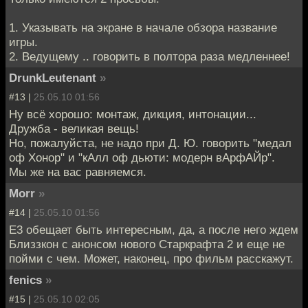
1. Указывать на экране в начале обзора название
игры.
2. Ведущему .. говорить в полтора раза медленнее!
DrunkLeutenant
»
#13 |
25.05.10 01:56
Ну всё хорошо: монтаж, дикция, интонации...
Дружба - великая вещь!
Но, пожалуйста, не надо при Д. Ю. говорить "медал
оф Хонор" и "кАлл оф дьюти: модерн вАрфАЙр".
Мы же на вас равняемся.
Morr
»
#14 |
25.05.10 01:56
E3 обещает быть интересным, да, а после него ждем
Близзкон с анонсом нового Старкрафта 2 и еще не
пойми с чем. Может, наконец, про фильм расскажут.
fenics
»
#15 |
25.05.10 02:05