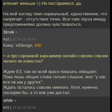
влезает меньше =) Но постараемся, да.
На мой взгляд темп нормальный, единственное, что
напрягает - отсутствие точек. Все-таки пауза между
предложениями должна чувствоваться.
Strok
»
#32 |
25.05.10 09:04
Кому: inDesign,
#30
> а про сороковой вархаммер онлайн совсем-совсем
ничего не известно?
Ждем Е3, там во всей красе показать обещают.
Пока лишь общие слова только слышно, мол "у нас
все не как у других".
Ждать осталось совсем немного. Хотя, конечно,
поскорее бы, а то вов уже достал.
slide
»
#33 |
25.05.10 09:04