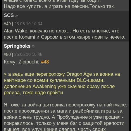
А еще столько всего в этом году выходит.
Надо все купить, а играть на пенсии.Только так.
SCS
»
#49 |
25.05.10 10:34
Alan Wake, конечно не плох... Но есть мнение, что
после Konami и Сарсом в этом жанре ловить нечего.
Springboks
»
#50 |
25.05.10 10:45
Кому: Zloipuchi,
#48
> а ведь еще перепрохожу Dragon Age за воина на
найтмаре со всеми куплеными DLC-шками,
дополнение Awakening уже скачано сразу после
релиза, тоже надо пройти
Я тоже за война щитовика перепрохожу на найтмаре:
после прохождения за мага и разбойника играть за
война очень трудно. А Пробуждение я уже прошел -
понравилось, только у меня баг с защитой крепости
вышел: все улучшения сделал, часть своих