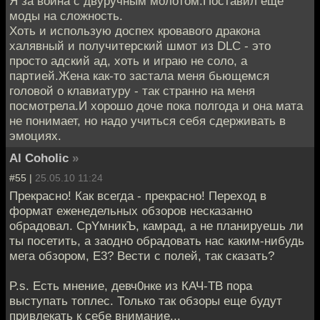
Я за воина с двуручным молотом.Поставил еще
моды на сложность.
Хоть и использую доспех кровавого дракона
халявный и получитерский шмот из DLC - это
просто адский ад, хоть и играю не соло, а
партией.Жена как-то застала меня бьющемся
головой о клавиатуру - так странно на меня
посмотрела.И хорошо доче пока полгода и она мата
не понимает, но надо учиться себя сдерживать в
эмоциях.
Al Coholic
»
#55 |
25.05.10 11:24
Прекрасно! Как всегда - прекрасно! Переход в
формат еженедельных обзоров несказанно
обрадовал. CpYмникЪ, камрад, а не планируешь ли
ты посетить, а заодно обрадовать нас каким-нибудь
мега обзором, Е3? Вести с полей, так сказать?
P.s. Есть мнение, девч0нке из КАЧ-ТВ пора
выступать топлес. Только так обзоры еще будут
привлекать к себе внимание...