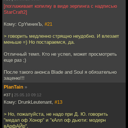
[поглаживает копилку в виде зерлинга с надписью
StarCraft2]
Кому: CpYмникЪ,
#21
> говорить медленно стрящно неудобно. И влезает
меньше =) Но постараемся, да.
Отличный темп. Кто не успел, может просмотреть
еще раз ;)
После такого анонса Blade and Soul я обязательно
заценю!!!
PlanTain
»
#37 |
25.05.10 09:12
Кому: DrunkLeutenant,
#13
> Но, пожалуйста, не надо при Д. Ю. говорить
"медал оф Хонор" и "кАлл оф дьюти: модерн
вАрфАЙр".