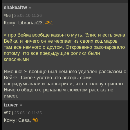
shakeaftw
»
#56 |
25.05.10 11:26
Кому: Librarian23,
#51
> про Вейка вообще какая-то муть, Элис и есть жена
Вейка, и ничего он не черпает из своих кошмаров
там все немного о другом. Откровенно разочаровало
потому что все предыдущие ролики были
классными
Именно! Я вообще был немного удивлен рассказом о
Вейке. Такое чувство что авторы сами
напридумывали и наговорили, что в голову пришло.
Ничего общего с релаьным сюжетом рассказ не
имеет.
izuver
»
#57 |
25.05.10 11:35
Кому: Сева,
#8