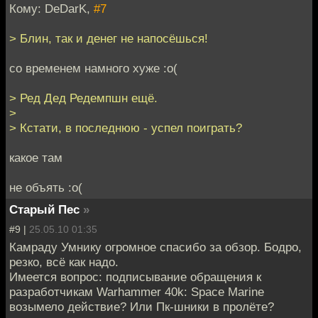
Кому: DeDarK,
#7
> Блин, так и денег не напосёшься!
со временем намного хуже :о(
> Ред Дед Редемпшн ещё.
>
> Кстати, в последнюю - успел поиграть?
какое там
не объять :о(
Старый Пес
»
#9 |
25.05.10 01:35
Камраду Умнику огромное спасибо за обзор. Бодро,
резко, всё как надо.
Имеется вопрос: подписывание обращения к
разработчикам Warhammer 40k: Space Marine
возымело действие? Или Пк-шники в пролёте?