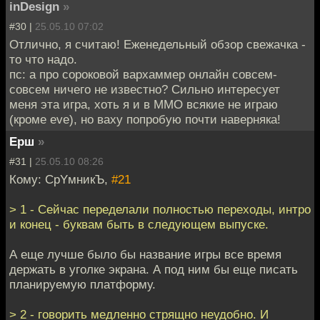
inDesign
»
#30 |
25.05.10 07:02
Отлично, я считаю! Еженедельный обзор свежачка -
то что надо.
пс: а про сороковой вархаммер онлайн совсем-
совсем ничего не известно? Сильно интересует
меня эта игра, хоть я и в ММО всякие не играю
(кроме eve), но ваху попробую почти наверняка!
Ерш
»
#31 |
25.05.10 08:26
Кому: CpYмникЪ,
#21
> 1 - Сейчас переделали полностью переходы, интро
и конец - буквам быть в следующем выпуске.
А еще лучше было бы название игры все время
держать в уголке экрана. А под ним бы еще писать
планируемую платформу.
> 2 - говорить медленно стрящно неудобно. И