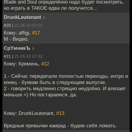
Blade and Soul определённо надо будет посмотреть,
но играть в ТАКОЕ едва ли получится...
DrunkLeutenant
»
#20 |
25.05.10 07:02
Кому: affigi,
#17
М - Видео.
CpYмникЪ
»
#21 |
25.05.10 07:02
Кому: Кремень,
#12
1 - Сейчас переделали полностью переходы, интро и
конец - буквам быть в следующем выпуске.
2 - говорить медленно стрящно неудобно. И влезает
меньше =) Но постараемся, да.
Кому: DrunkLeutenant,
#13
Вредные привычки камрад - будем себя ломать.