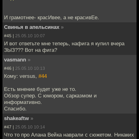
И грамотнее- красИвее, а не красивЕе.
Свинья в апельсинах
»
#45 |
25.05.10 10:07
И вот ответьте мне теперь, нафига я купил вчера
ЗЫЗ??? Вот на фига?
vasmann
»
#46 |
25.05.10 10:13
Кому: versus,
#44
Есть мнение будет уже не то.
Обзор супер. С юмором, сарказмом и
информативно.
Спасибо.
shakeaftw
»
#47 |
25.05.10 10:14
Что то про Алана Вейка наврали с сюжетом. Никаких