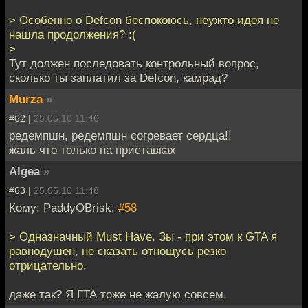
> Особенно о Defcon беспокоюсь, неужто идея не
нашла продолжения? :(
>
Тут должен последовать контрольный вопрос,
сколько ты заплатил за Defcon, камрад?
Murza
»
#62 |
25.05.10 11:46
редемпшн, редемпшн согревает сердца!!
жаль что только на приставках
Algea
»
#63 |
25.05.10 11:48
Кому: PaddyOBrisk,
#58
> Одназначный Must Have. Зы - при этом к GTA я
равнодушен, не сказать отнощусь резко
отрицательно.
даже так? Я ГТА тоже не жалую совсем.