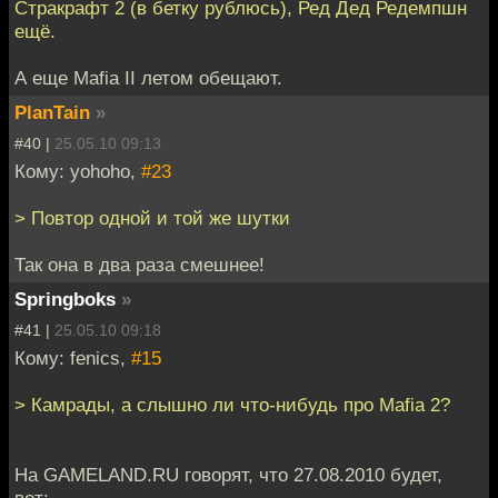
Стракрафт 2 (в бетку рублюсь), Ред Дед Редемпшн
ещё.
А еще Mafia II летом обещают.
PlanTain
»
#40 |
25.05.10 09:13
Кому: yohoho,
#23
> Повтор одной и той же шутки
Так она в два раза смешнее!
Springboks
»
#41 |
25.05.10 09:18
Кому: fenics,
#15
> Камрады, а слышно ли что-нибудь про Mafia 2?
На GAMELAND.RU говорят, что 27.08.2010 будет,
вот: