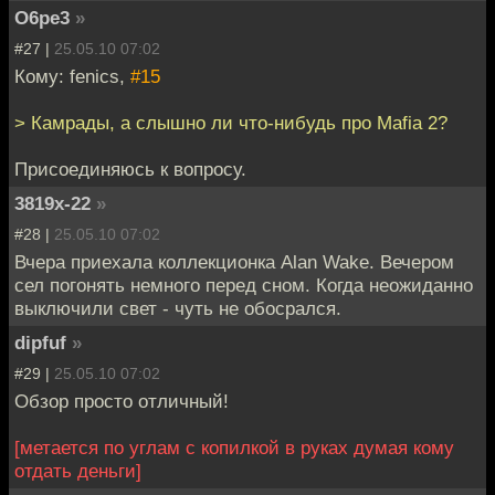
O6pe3
»
#27 |
25.05.10 07:02
Кому: fenics,
#15
> Камрады, а слышно ли что-нибудь про Mafia 2?
Присоединяюсь к вопросу.
3819x-22
»
#28 |
25.05.10 07:02
Вчера приехала коллекционка Alan Wake. Вечером
сел погонять немного перед сном. Когда неожиданно
выключили свет - чуть не обосрался.
dipfuf
»
#29 |
25.05.10 07:02
Обзор просто отличный!
[метается по углам с копилкой в руках думая кому
отдать деньги]