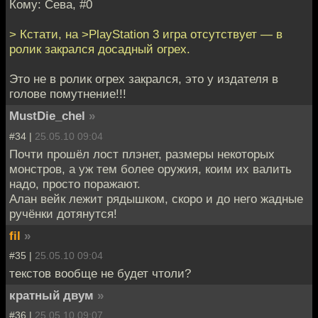
Кому: Сева, #0
> Кстати, на >PlayStation 3 игра отсутствует — в
ролик закрался досадный огрех.
Это не в ролик огрех закрался, это у издателя в
голове помутнение!!!
MustDie_chel
»
#34 |
25.05.10 09:04
Почти прошёл лост плэнет, размеры некоторых
монстров, а уж тем более оружия, коим их валить
надо, просто поражают.
Алан вейк лежит рядышком, скоро и до него жадные
ручёнки дотянутся!
fil
»
#35 |
25.05.10 09:04
текстов вообще не будет чтоли?
кратный двум
»
#36 |
25.05.10 09:07