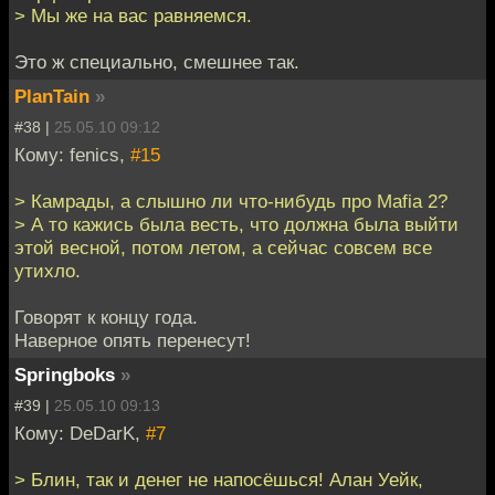
> Мы же на вас равняемся.
Это ж специально, смешнее так.
PlanTain
»
#38 |
25.05.10 09:12
Кому: fenics,
#15
> Камрады, а слышно ли что-нибудь про Mafia 2?
> А то кажись была весть, что должна была выйти
этой весной, потом летом, а сейчас совсем все
утихло.
Говорят к концу года.
Наверное опять перенесут!
Springboks
»
#39 |
25.05.10 09:13
Кому: DeDarK,
#7
> Блин, так и денег не напосёшься! Алан Уейк,