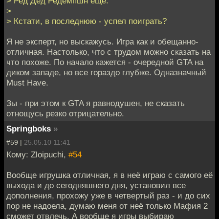
> Ред Дед Редемпшн ещё.
>
> Кстати, в последнюю - успел поиграть?
Я не эксперт, но выскажусь. Игра как и обещанно-
отличная. Настолько, что с трудом можно сказать на
что похоже. По начало кажется - очередной GTA на
диком западе, но все гораздо глубже. Одназначный
Must Have.
Зы - при этом к GTA я равнодушен, не сказать
отнощусь резко отрицательно.
Springboks
»
#59 |
25.05.10 11:41
Кому: Zloipuchi,
#54
Вообще игрушка отличная, я в неё играю с самого её
выхода и до сегодняшнего дня, установил все
дополнения, прохожу уже в четвертый раз - и до сих
пор не надоела, думаю меня от неё только Мафия 2
сможет отвлечь. А вообще я игры выбираю