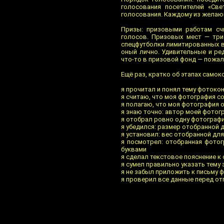
голосования посетителей «Св
голосования. Каждому из желающ
Призы: призовыми работам сч
голосов. Призовых мест — три
спецфутболки лимитированных в
оный лично. Удивительные и ре
что-то в призовой фонд — пожалу
Ещё раз, кратко об этапах самок
я прочитал и понял тему фотоко
я считаю, что моя фотография с
я полагаю, что моя фотография 
я знаю точно: автор моей фотог
я отобрал ровно одну фотограф
я убедился: размер отобранной 
я установил: вес отобранной дл
я посмотрел: отобранная фотог
буквами
я сделал текстовое пояснение к
я сумел правильно указать тему
я не забыл приложить к письму 
я проверил все данные перед от