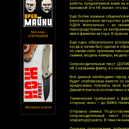
работе, предлагаемой вами на 
красивой! Это НЕ значит, что в
Ещё более важные общечеловеч
Безоговорочное авторство рабо
ОДНУ. Желательно — из свежих
Непосредственно на изображен
Магазин
имя и фамилия автора. В правом 
ОПЕРМАЙКИ
Ещё одно обязательное условие
когда и зачем был сделан и обр
по каким-либо причинам невозм
съёмки, модель камеры, модель 
Сопроводительный текст ДОЛЖЕН
НЕ о названии файла, а о назван
Все данные необходимо перед 
будет опубликован вместе со с
предложено пояснить свой выб
Давайте учиться коллективно и
Технические требования к фай
стороне, «вес» — до 500Кб. Нали
Империя ножей
Отправка снимка: Подготовле
сопроводительный текст (т
onepamop()oper.ru. В теме письм
Порядок голосования: победит