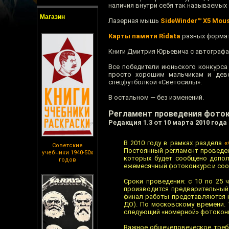
наличия внутри себя так называемых 
Магазин
Лазерная мышь
SideWinder™ X5 Mou
Карты памяти Ridata
разных форма
Книги Дмитрия Юрьевича с автограф
Все победители июньского конкурса
просто хорошим мальчикам и дево
спецфутболкой «Светосилы».
В остальном — без изменений.
Регламент проведения фоток
Редакция 1.3 от 10 марта 2010 года
В 2010 году в рамках раздела
«
Советские
Постоянный регламент проведени
учебники 1940-50х
которых будет сообщено дополн
годов
ежемесячный фотоконкурс и сооб
Сроки проведения: с 10 по 25 
производится предварительный
финал работы представляются н
ДО). По московскому времени. 
следующий «номерной» фотоконк
Важное общечеловеческое требо