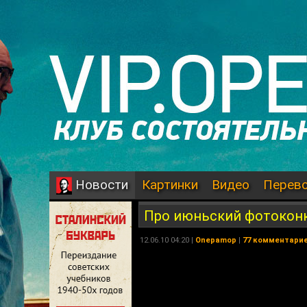
Картинки
Видео
Перев
Новости
Про июньский фотоконк
12.06.10 04:20 |
Onepamop
|
77 комментари