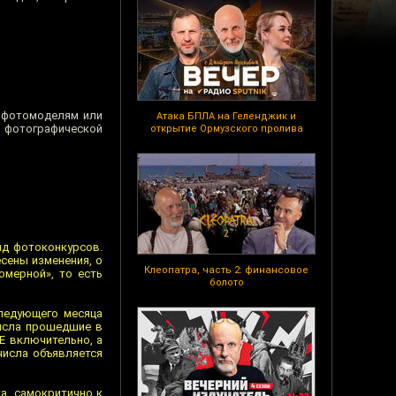
 фотомоделям или
Атака БПЛА на Геленджик и
 фотографической
открытие Ормузского пролива
ряд фотоконкурсов.
есены изменения, о
Клеопатра, часть 2: финансовое
омерной», то есть
болото
следующего месяца
числа прошедшие в
Е включительно, а
числа объявляется
а, самокритично к