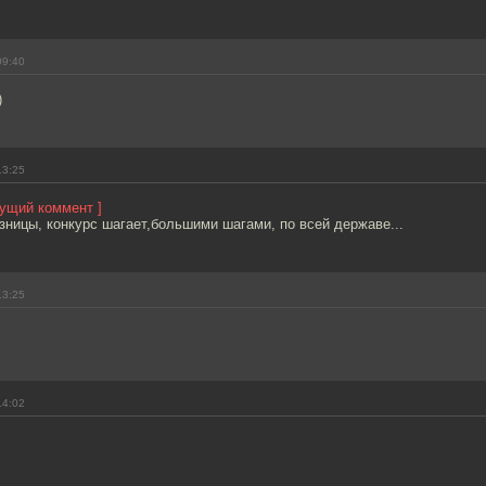
09:40
)
13:25
дущий коммент ]
зницы, конкурс шагает,большими шагами, по всей державе...
13:25
14:02