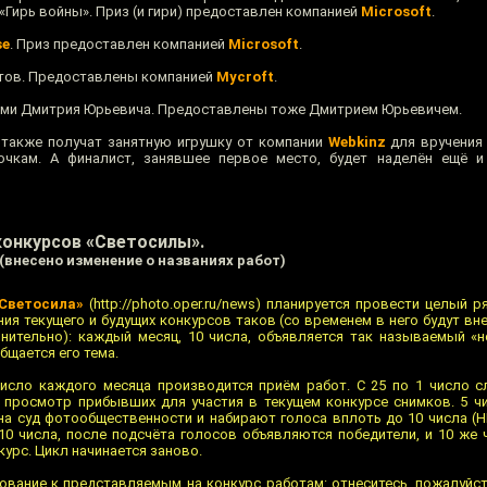
«Гирь войны». Приз (и гири) предоставлен компанией
Microsoft
.
se
. Приз предоставлен компанией
Microsoft
.
тов. Предоставлены компанией
Mycroft
.
ами Дмитрия Юрьевича. Предоставлены тоже Дмитрием Юрьевичем.
 также получат занятную игрушку от компании
Webkinz
для вручения
чкам. А финалист, занявшее первое место, будет наделён ещё и
онкурсов «Светосилы».
 (внесено изменение о названиях работ)
Светосила»
(http://photo.oper.ru/news) планируется провести целый 
я текущего и будущих конкурсов таков (со временем в него будут вн
ительно): каждый месяц, 10 числа, объявляется так называемый «н
щается его тема.
число каждого месяца производится приём работ. С 25 по 1 число 
 просмотр прибывших для участия в текущем конкурсе снимков. 5 
а суд фотообщественности и набирают голоса вплоть до 10 числа (Н
10 числа, после подсчёта голосов объявляются победители, и 10 же 
урс. Цикл начинается заново.
вание к представляемым на конкурс работам: отнеситесь, пожалуйст