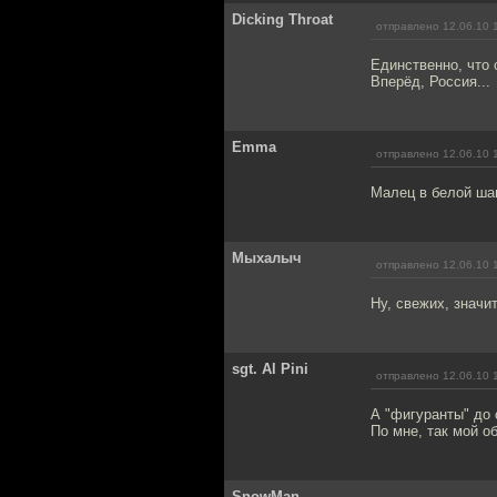
Dicking Throat
отправлено 12.06.10 
Единственно, что 
Вперёд, Россия...
Emma
отправлено 12.06.10 
Малец в белой ша
Мыхалыч
отправлено 12.06.10 
Ну, свежих, значи
sgt. Al Pini
отправлено 12.06.10 
А "фигуранты" до 
По мне, так мой об
SnowMan