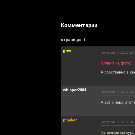
Комментарии
cтраницы: 1
gres
отправлено 12.06.10 
[глядит на фото]
А собственно в ка
whisper2004
отправлено 12.06.10 
А вот к чему этот
pmaker
отправлено 12.06.10 
Отличный конкурс!