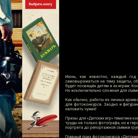
Июнь, как известно, каждый год
самовыражаться на тему защиты, сб
будет посвящён детям и их играм. Кон
Но исключительно сложная для съём
Как обычно, работы из личных архив
для фотоконкурса. Заодно и фигура
наловить чужих!
Призы для «Детских игр» тематике к
труды не только фотографа, но и ге
портрета до репортажной съёмки гру
Главный приз фотоконкурса «Детски