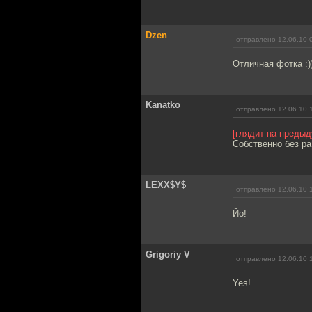
Dzen
отправлено 12.06.10 
Отличная фотка :)
Kanatko
отправлено 12.06.10 
[глядит на преды
Собственно без ра
LEXX$Y$
отправлено 12.06.10 
Йо!
Grigoriy V
отправлено 12.06.10 
Yes!