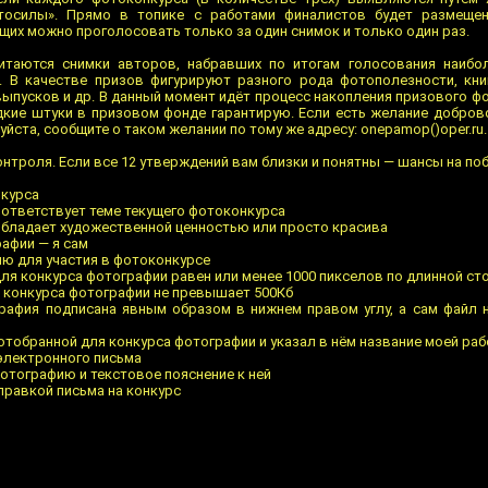
етосилы». Прямо в топике с работами финалистов будет размеще
их можно проголосовать только за один снимок и только один раз.
итаются снимки авторов, набравших по итогам голосования наибо
. В качестве призов фигурируют разного рода фотополезности, кни
ыпусков и др. В данный момент идёт процесс накопления призового ф
дкие штуки в призовом фонде гарантирую. Если есть желание добро
йста, сообщите о таком желании по тому же адресу: onepamop()oper.ru.
онтроля. Если все 12 утверждений вам близки и понятны — шансы на поб
нкурса
оответствует теме текущего фотоконкурса
обладает художественной ценностью или просто красива
рафии — я сам
ию для участия в фотоконкурсе
для конкурса фотографии равен или менее 1000 пикселов по длинной ст
я конкурса фотографии не превышает 500Кб
рафия подписана явным образом в нижнем правом углу, а сам файл 
 отобранной для конкурса фотографии и указал в нём название моей ра
 электронного письма
фотографию и текстовое пояснение к ней
правкой письма на конкурс