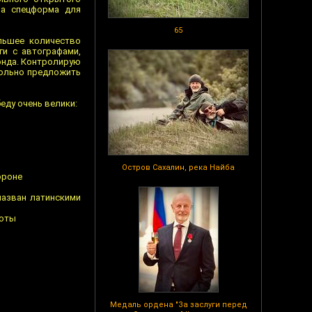
на спецформа для
65
льшее количество
ги с автографами,
онда. Контролирую
вольно предложить
еду очень велики:
Остров Сахалин, река Найба
ороне
назван латинскими
боты
Медаль ордена "За заслуги перед