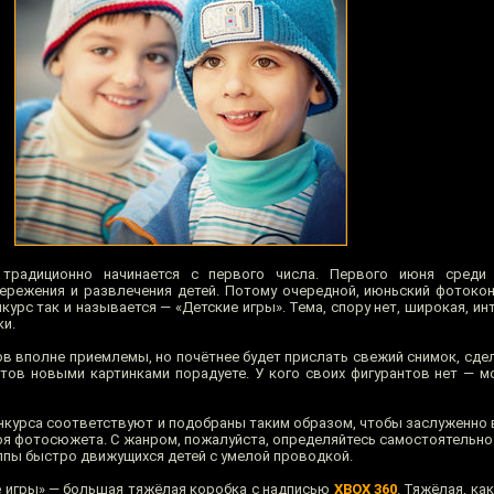
 традиционно начинается с первого числа. Первого июня среди
ережения и развлечения детей. Потому очередной, июньский фотоко
курс так и называется — «Детские игры». Тема, спору нет, широкая, инт
ки.
ов вполне приемлемы, но почётнее будет прислать свежий снимок, сде
нтов новыми картинками порадуете. У кого своих фигурантов нет — 
онкурса соответствуют и подобраны таким образом, чтобы заслуженно 
роя фотосюжета. С жанром, пожалуйста, определяйтесь самостоятельно
ппы быстро движущихся детей с умелой проводкой.
е игры» — большая тяжёлая коробка с надписью
XBOX 360
. Тяжёлая, ка