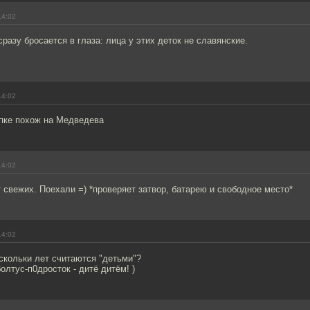
14:02
сразу бросается в глаза: лица у этих деток не славянские.
14:02
пке похож на Медведева
14:02
т свежих. Поехали =) *проверяет затвор, батарею и свободное место*
14:02
скольки лет считаются "детьми"?
олтус-п0дросток - дитё дитём! )