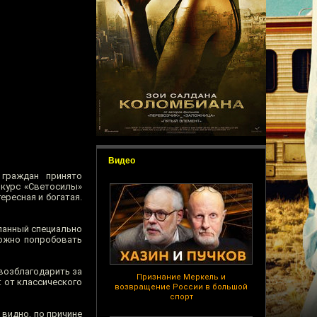
Видео
 граждан принято
нкурс «Светосилы»
ересная и богатая.
ланный специально
можно попробовать
возблагодарить за
Признание Меркель и
: от классического
возвращение России в большой
спорт
к видно, по причине