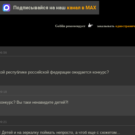
Подписывайся на наш
канал в MAX
Goblin рекомендует
заказывать
одностранич
06:56
кой республике российской федерации ожидается конкурс?
09:18
 конкурс? Вы таки ненавидите детей?!
09:21
 Детей и на зеркалку поймать непросто, а чтоб еще с сюжетом...