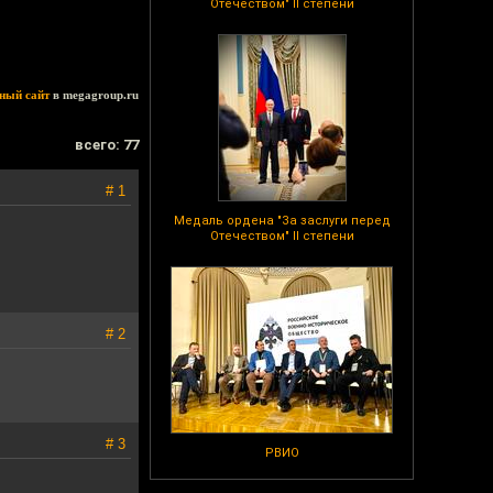
Отечеством" II степени
ный сайт
в megagroup.ru
всего: 77
# 1
Медаль ордена "За заслуги перед
Отечеством" II степени
# 2
# 3
РВИО