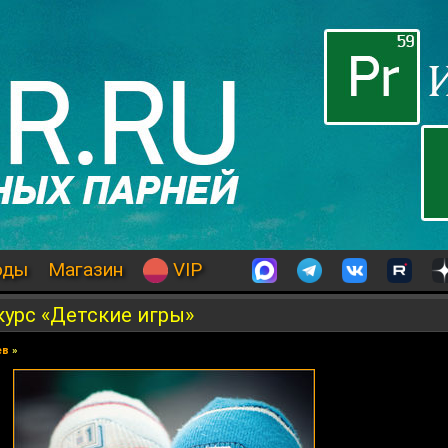
оды
Магазин
VIP
урс «Детские игры»
ев
»