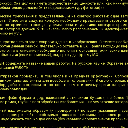
конкурс. Она должна иметь художественную ценность или, как минимум
ы обязательно должны быть недосягаемым гуру фотографии.
еские требования к представляемым на конкурс работам: один авт
ты. Имеется в виду: на конкурс необходимо представлять строго св
, но архивные тоже допустимы, если в условиях конкурса прямо 
ии автором должен быть нанесён легко распознаваемый идентификат
нижнем углу.
: краткое текстовое сопровождение к изображению. В тексте необхо
аботан данный снимок. Желательно оставить в EXIF файла исходную ин
ожно, то в описание необходимо включить основные технические данн
объектива (если он сменный), выдержку-диафрагму-ISO.
 содержать название вашей работы. На русском языке. Обратите вн
ии вашей РАБОТЫ.
отправкой проверить, в том числе и на предмет орфографии. Сопро
нимком, выставленным для всеобщего голосования. В свою очередь,
ор, дабы фотографам стало понятнее что и почему нравится зрите
 взаимовыгодно.
лам: файл формата .jpg, названный латинскими буквами, не более 
чие рамок, глубина постобработки изображения — на усмотрение автора
нный надлежащим образом (и проверенный по всем указанным пара
оже проверенный) необходимо заслать письмом по электронно
а надо указать только два слова (без кавычек и прочих знаков препинани
ели каждого фотоконкурса (в количестве трёх) выявляются путём 