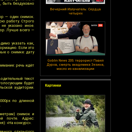
, быть бездуховно
Вечерний Излучатель: Сердца
четырех
ор — один снимок.
ою работу. Строго
не указано иное.
ор. Лучше всего —
димо указать как,
формацию. Если это
ые о снимке: дату
Goblin News 205: террорист Павел
Дуров, смерть академика Зезина,
имание: речь идёт
масло из канализации
водительный текст
 голосующим будет
Картинки
льской аудитории.
1000px по длинной
.
метрам) снимок и
й почте. Адрес:
я): «На конкурс».
явного открытого