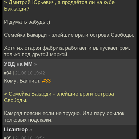
> Дмитрий Юрьевич, а продаётся ли на кубе
Баккарди?
И думать забудь :)
Семейка Бакарди - злейшие враги острова Свободы.
Хотя их старая фабрика работает и выпускает ром,
только под другой маркой.
УВД на ММ
»
#34 |
21.06.10 19:42
Кому: Баянист,
#33
> Семейка Бакарди - злейшие враги острова
Свободы.
Камрад поясни если не трудно. Или пару ссылок
толковых подскажи.
Licantrop
»
#35 |
21.06.10 19:54