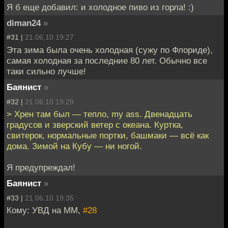
Я б еще добавил: и холодное пиво из горла! :)
diman24
»
#31 |
21.06.10 19:27
Эта зима была очень холодная (сужу по Флориде),
самая холодная за последние 80 лет. Обычно все
таки сильно лучше!
Баянист
»
#32 |
21.06.10 19:29
> Хрен там был — тепло, my ass. Двенадцать
градусов и зверский ветер с океана. Куртка,
свитерок, нормальные портки, башмаки — всё как
дома. Зимой на Кубу — ни ногой.
Я предупреждал!
Баянист
»
#33 |
21.06.10 19:35
Кому: УВД на ММ,
#28