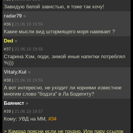
Завидую белой завистью, я тоже так хочу!
radar79
»
#36 |
21.06.10 19:55
Какие мысли вид штормящего моря навевает ?
Ded
»
#37 |
21.06.10 19:55
Старина Хэм, поди, зимой иные напитки потреблял
%)))
Vitaly.Kul
»
#38 |
21.06.10 19:55
А вот интересно, не уходит ли корнями известное
многим слово "бодэга" в Ла Бодегиту?
Баянист
»
#39 |
21.06.10 19:57
Кому: УВД на ММ,
#34
> Камрад поясни если не трудно. Или пару ссылок