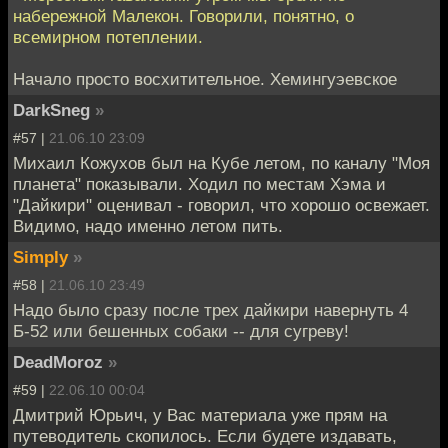
набережной Малекон. Говорили, понятно, о
всемирном потеплении.
Начало просто восхитительное. Хемингуэевское
DarkSneg
»
#57 |
21.06.10 23:09
Михаил Кожухов был на Кубе летом, по каналу "Моя
планета" показывали. Ходил по местам Хэма и
"Дайкири" оценивал - говорил, что хорошо освежает.
Видимо, надо именно летом пить.
Simply
»
#58 |
21.06.10 23:49
Надо было сразу после трех дайкири навернуть 4
Б-52 или бешенных собаки -- для сугреву!
DeadMoroz
»
#59 |
22.06.10 00:04
Дмитрий Юрьич, у Вас материала уже прям на
путеводитель скопилось. Если будете издавать,