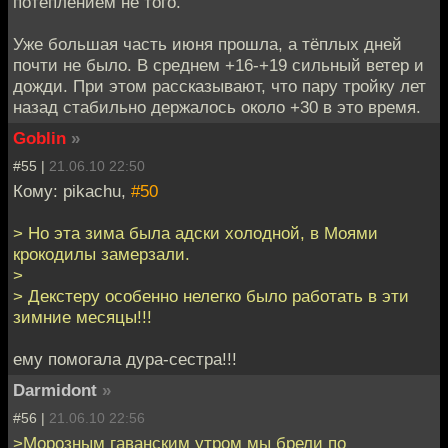
потеплением не того.
Уже большая часть июня прошла, а тёплых дней
почти не было. В среднем +16-+19 сильный ветер и
дожди. При этом рассказывают, что пару тройку лет
назад стабильно держалось около +30 в это время.
Goblin
»
#55 |
21.06.10 22:50
Кому: pikachu,
#50
> Но эта зима была адски холодной, в Моями
крокодилы замерзали.
>
> Декстеру особенно нелегко было работать в эти
зимние месяцы!!!
ему помогала дура-сестра!!!
Darmidont
»
#56 |
21.06.10 22:56
>Морозным гаванским утром мы брели по