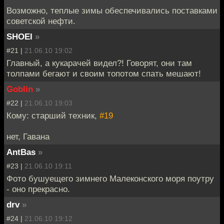
Возможно, теплые зимы обеспечивались поставками
советской нефти.
SHOEI
»
#21 |
21.06.10 19:02
Главный, а кукарачей видел?! Говорят, они там
толпами бегают и своим топотом спать мешают!
Goblin
»
#22 |
21.06.10 19:03
Кому: старший техник,
#19
нет, Гавана
AntBas
»
#23 |
21.06.10 19:11
Фото бушуещего зимнего Малеконского моря поутру
- оно прекрасно.
drv
»
#24 |
21.06.10 19:12