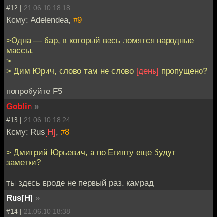
#12 |
21.06.10 18:18
Кому: Adelendea,
#9
>Одна — бар, в который весь ломятся народные
массы.
>
> Дим Юрич, слово там не слово
[день]
пропущено?
попробуйте F5
Goblin
»
#13 |
21.06.10 18:24
Кому: Rus
[H]
,
#8
> Дмитрий Юрьевич, а по Египту еще будут
заметки?
ты здесь вроде не первый раз, камрад
Rus[H]
»
#14 |
21.06.10 18:38