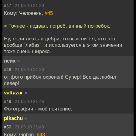
#47 |
21.06.10 21:20
Кому: Человекъ,
#45
> Точнее - подвал, погреб, винный погребок.
Ну, если лезть в дебри, то выяснится, что это
вообще "лабаз", и используется в этом значении
тоже очень широко.
псих
»
#48 |
21.06.10 21:20
от фото прибоя охренел! Супер! Всегда любил
север!
valtazar
»
#49 |
21.06.10 21:46
Фотографии - моё почтение.
pikachu
»
#50 |
21.06.10 21:48
Кому: Goblin,
#43