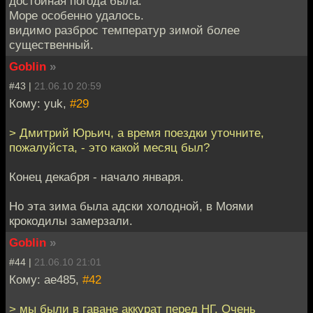
достойная погода была.
Море особенно удалось.
видимо разброс температур зимой более
существенный.
Goblin
»
#43 |
21.06.10 20:59
Кому: yuk,
#29
> Дмитрий Юрьич, а время поездки уточните,
пожалуйста, - это какой месяц был?
Конец декабря - начало января.
Но эта зима была адски холодной, в Моями
крокодилы замерзали.
Goblin
»
#44 |
21.06.10 21:01
Кому: ae485,
#42
> мы были в гаване аккурат перед НГ. Очень