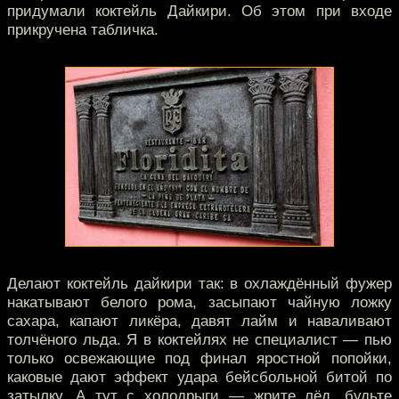
придумали коктейль Дайкири. Об этом при входе
прикручена табличка.
Делают коктейль дайкири так: в охлаждённый фужер
накатывают белого рома, засыпают чайную ложку
сахара, капают ликёра, давят лайм и наваливают
толчёного льда. Я в коктейлях не специалист — пью
только освежающие под финал яростной попойки,
каковые дают эффект удара бейсбольной битой по
затылку. А тут с холодрыги — жрите лёд, будьте