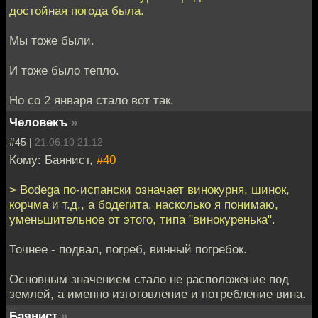
достойная погода была.
Мы тоже были.
И тоже было тепло.
Но со 2 января стало вот так.
Человекъ
»
#45 |
21.06.10 21:12
Кому: Баянист,
#40
> Bodega по-испански означает винокурня, шинок,
корчма и т.д., а бодегита, насколько я понимаю,
уменьшительное от этого, типа "винокуренька".
Точнее - подвал, погреб, винный погребок.
Основным значением стало не расположение под
землей, а именно изготовление и потребление вина.
Баянист
»