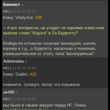
Баянист
»
#40 |
21.06.10 20:19
Кому: Vitaly.Kul,
#38
> А вот интересно, не уходит ли корнями известное
многим слово "бодэга" в Ла Бодегиту?
Bodega по-испански означает винокурня, шинок,
корчма и т.д., а бодегита, насколько я понимаю,
уменьшительное от этого, типа "винокуренька".
Adelendea
»
#41 |
21.06.10 20:40
Кому: Goblin,
#12
извините, тупанул, потоу что отрывали.
ae485
»
#42 |
21.06.10 20:46
мы были в гаване аккурат перед НГ. Очень