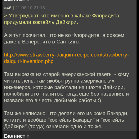
#46 |
21.06.10 21:13
> Утверждают, что именно в кабаке Флоридита
придумали коктейль Дайкири.
А я тут прочитал, что не во Флоридите, а совсем
даже в Венере, что в Сантьяго:
http://www.strawberry-daiquiri-recipe.com/strawberry-
daiquiri-invention.php
Там вырезка из старой американской газеты - кому
читать лень, там якобы группа американских
инженеров, которые работали на шахте Дайкири,
полюбили этот напиток, тогда еще без названия, и
назвали его в честь любимой работы :)
Там же написано, что делали его из рома Бакарди,
кстати, и вообще "коктейль Бакарди" и "коктейль
Дайкири" (тогда) означали одно и то же.
Баянист
»