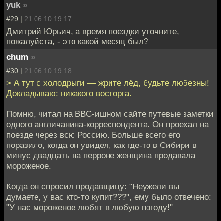
yuk
»
#29 |
21.06.10 19:17
Дмитрий Юрьич, а время поездки уточните,
пожалуйста, - это какой месяц был?
chum
»
#30 |
21.06.10 19:18
> А тут с холодрыги — жрите лёд, будьте любезны!
Докладываю: никакого восторга.
Помню, читал на BBC-ишном сайте путевые заметки
одного англичанина-корреспондента. Он проехал на
поезде через всю Россию. Больше всего его
поразило, когда он увидел, как где-то в Сибири в
минус двадцать на перроне женщина продавала
мороженое.
Когда он спросил продавщицу: "Неужели вы
думаете, у вас кто-то купит???", ему было отвечено:
"У нас мороженое любят в любую погоду!"