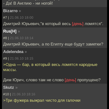
- Да! В Англию - ни ногой!
Bizarro
»
#7 |
21.06.10 18:00
Дмитрий Юрьевич,"в который весь
[день]
ломятся".
Rus[H]
»
#8 |
21.06.10 18:14
Дмитрий Юрьевич, а по Египту еще будут заметки?
Adelendea
»
#9 |
21.06.10 18:15
>Одна — бар, в который весь ломятся народные
массы.
Дим Юрич, слово там не слово
[день]
пропущено?
Skutz
»
#10 |
21.06.10 18:16
>Три фужера выжрал чисто для галочки