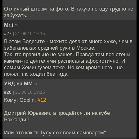
Отличный шторм на фото. В такую погоду трудно не
забухать.
Mr.i
»
#27 |
21.06.10 19:15
В этом Бодегите - мохито делают много хуже, чем в
забегаловках средней руки в Москве.
Так что правильно не зашел. Правда там все стены
какими-то деятелями расписаны афористично. И
самим Хемингуэем тоже. Но кем кроме него - не
понял, т.к. ходил без гида.
УВД на ММ
»
#28 |
21.06.10 19:15
Кому: Goblin,
#12
Дмитрий Юрьевич, а продаётся ли на кубе
Баккарди?
Или это как "в Тулу со своим самоваром".