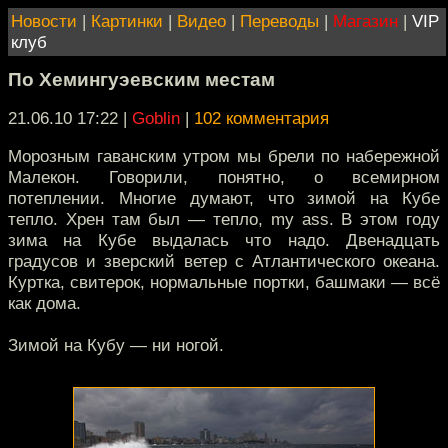
Новости
|
Картинки
|
Видео
|
Переводы
|
Магазин
|
VIP
клуб
По Хемингуэевским местам
21.06.10 17:22
|
Goblin
|
102 комментария
Морозным гаванским утром мы брели по набережной
Малекон. Говорили, понятно, о всемирном
потеплении. Многие думают, что зимой на Кубе
тепло. Хрен там был — тепло, my ass. В этом году
зима на Кубе выдалась что надо. Двенадцать
градусов и зверский ветер с Атлантического океана.
Куртка, свитерок, нормальные портки, башмаки — всё
как дома.
Зимой на Кубу — ни ногой.