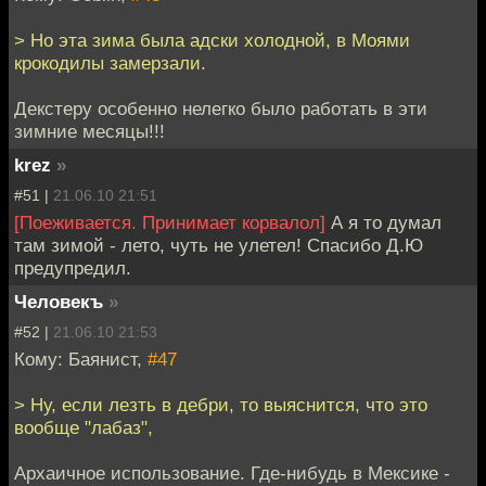
> Но эта зима была адски холодной, в Моями
крокодилы замерзали.
Декстеру особенно нелегко было работать в эти
зимние месяцы!!!
krez
»
#51 |
21.06.10 21:51
[Поеживается. Принимает корвалол]
А я то думал
там зимой - лето, чуть не улетел! Спасибо Д.Ю
предупредил.
Человекъ
»
#52 |
21.06.10 21:53
Кому: Баянист,
#47
> Ну, если лезть в дебри, то выяснится, что это
вообще "лабаз",
Архаичное использование. Где-нибудь в Мексике -