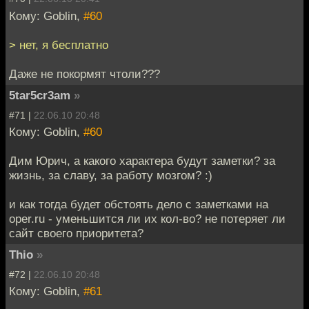
Кому: Goblin,
#60
> нет, я бесплатно
Даже не покормят чтоли???
5tar5cr3am
»
#71 |
22.06.10 20:48
Кому: Goblin,
#60
Дим Юрич, а какого характера будут заметки? за
жизнь, за славу, за работу мозгом? :)
и как тогда будет обстоять дело с заметками на
oper.ru - уменьшится ли их кол-во? не потеряет ли
сайт своего приоритета?
Thio
»
#72 |
22.06.10 20:48
Кому: Goblin,
#61