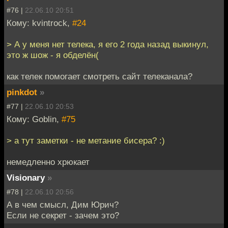
#76 |
22.06.10 20:51
Кому: kvintrock,
#24
> А у меня нет телека, я его 2 года назад выкинул,
это ж шож - я обделён(
как телек помогает смотреть сайт телеканала?
pinkdot
»
#77 |
22.06.10 20:53
Кому: Goblin,
#75
> а тут заметки - не метание бисера? :)
немедленно хрюкает
Visionary
»
#78 |
22.06.10 20:56
А в чем смысл, Дим Юрич?
Если не секрет - зачем это?