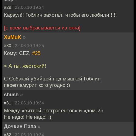
#29 |
22.06.10 19:24
Караул!! Гоблин захотел, чтобы его любили!!!!!
[с воем выбрасывается из окна]
XuMuK
»
#30 |
22.06.10 19:25
Кому: CEZ,
#25
> А ты, жестокий!
С Собакой убийцей под мышкой Гоблин
перегламурит кого угодно :)
shush
»
#31 |
22.06.10 19:34
Между «битвой экстрасенсов» и «дом-2».
Не надо! Не надо! :(
Дочкин Папа
»
#32 |
22.06.10 19:34