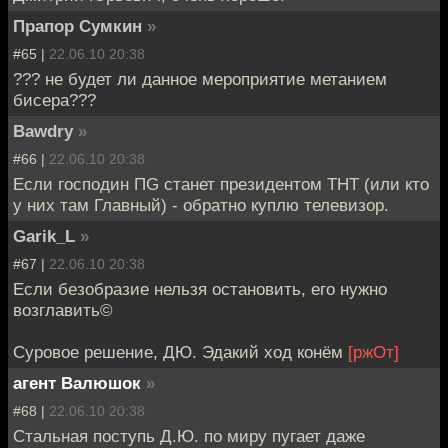
Прапор Сумкин
»
#65 |
22.06.10 20:38
??? не будет ли данное мероприятие метанием
бисера???
Bawdry
»
#66 |
22.06.10 20:38
Если господин ПG станет президентом ТНТ (или кто
у них там Главный) - обратно куплю телевизор.
Garik_L
»
#67 |
22.06.10 20:38
Если безобразие нельзя остановить, его нужно
возглавить©
Суровое решение, ДЮ. Эдакий ход конём
[ржОт]
агент Валюшок
»
#68 |
22.06.10 20:38
Стальная поступь Д.Ю. по миру пугает даже