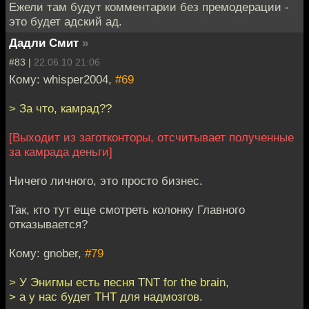
Ежели там будут комментарии без премодерации -
это будет адский ад.
Дадли Смит
»
#83 |
22.06.10 21:06
Кому: whisper2004,
#69
> За что, камрад??
[Выходит из заготконторы, отсчитывает полученные
за камрада деньги]
Ничего личного, это просто бизнес.
Так, кто тут еще смотреть колонку Главного
отказывается?
Кому: gnober,
#79
> У Энигмы есть песня TNT for the brain,
> а у нас будет ТНТ для надмозгов.