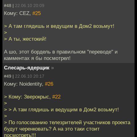
#48 |
22.06.10 20:09
Кому: CEZ,
#25
> А там глядишь и ведущим в Дом2 возьмут!
>
> А ты, жестокий!
А шо, этот бордель в правильном "переводе" и
камментах я бы посмотрел!
Слесарь-ядерщик
»
#49 |
22.06.10 20:17
Кому: Noidentity,
#26
> Кому: Зверокрыс,
#22
>
> > А там глядишь и ведущим в Дом2 возьмут!
>
> По голосованию телезрителей участников проекта
будут черенковать? А на это таки стоит
посмотреть!!!