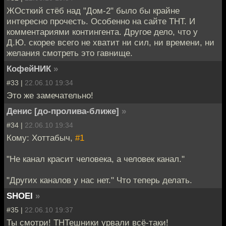
ЖОсткий стёб над "Дом-2" было бы крайне
интересно прочесть. Особенно на сайте ТНТ. И
комментариями контингента. Другое дело, что у
Д.Ю. скорее всего не хватит ни сил, ни времени, ни
желания смотреть это гавнище.
КофейНИК
»
#33 |
22.06.10 19:34
Это же замечательно!
Денис [до-пролива-ближе]
»
#34 |
22.06.10 19:34
Кому: Хоттабыч,
#1
"Не канал красит человека, а человек канал."
"Других каналов у нас нет." Что теперь делать.
SHOEI
»
#35 |
22.06.10 19:37
Ты смотри! ТНТешники урвали всё-таки!