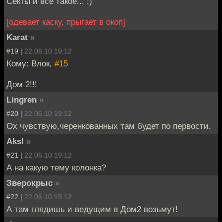
Секты и все такое... :)
[одевает каску, прыгает в окоп]
Karat
»
#19 |
22.06.10 19:12
Кому: Влок,
#15
Дом 2!!!
Lingren
»
#20 |
22.06.10 19:12
Ох чувствую,черенкованных там будет по первости.
Aksl
»
#21 |
22.06.10 19:12
А на какую тему колонка?
Зверокрыс
»
#22 |
22.06.10 19:12
А там глядишь и ведущим в Дом2 возьмут!