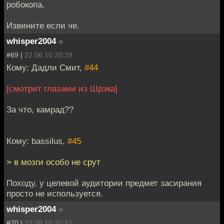
робокопа.
Извините если че.
whisper2004
»
#69 |
22.06.10 20:39
Кому: Дадли Смит,
#44
[смотрит глазами из Шрэка]
За что, камрад??
Кому: bassilus,
#45
> в мозги особо не срут
Походу, у целевой аудитории предмет засирания
просто не используется.
whisper2004
»
#70 |
22.06.10 20:41