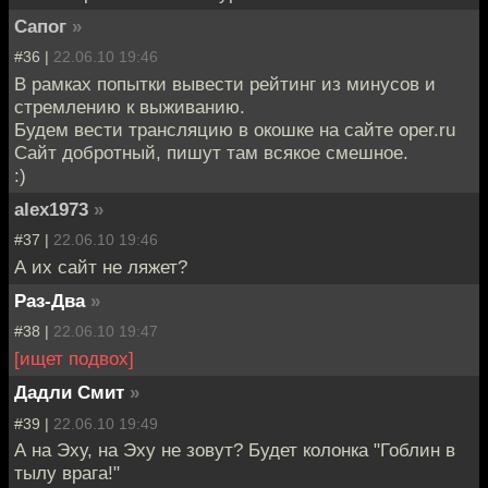
Сапог
»
#36 |
22.06.10 19:46
В рамках попытки вывести рейтинг из минусов и
стремлению к выживанию.
Будем вести трансляцию в окошке на сайте oper.ru
Сайт добротный, пишут там всякое смешное.
:)
alex1973
»
#37 |
22.06.10 19:46
А их сайт не ляжет?
Раз-Два
»
#38 |
22.06.10 19:47
[ищет подвох]
Дадли Смит
»
#39 |
22.06.10 19:49
А на Эху, на Эху не зовут? Будет колонка "Гоблин в
тылу врага!"