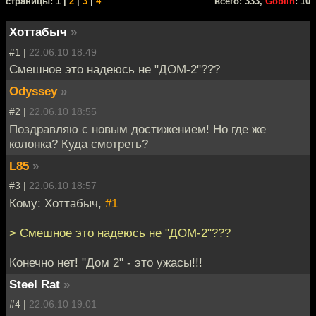
cтраницы: 1 |
2
|
3
|
4
всего: 333,
Goblin
: 10
Хоттабыч
»
#1 |
22.06.10 18:49
Смешное это надеюсь не "ДОМ-2"???
Odyssey
»
#2 |
22.06.10 18:55
Поздравляю с новым достижением! Но где же
колонка? Куда смотреть?
L85
»
#3 |
22.06.10 18:57
Кому: Хоттабыч,
#1
> Смешное это надеюсь не "ДОМ-2"???
Конечно нет! "Дом 2" - это ужасы!!!
Steel Rat
»
#4 |
22.06.10 19:01