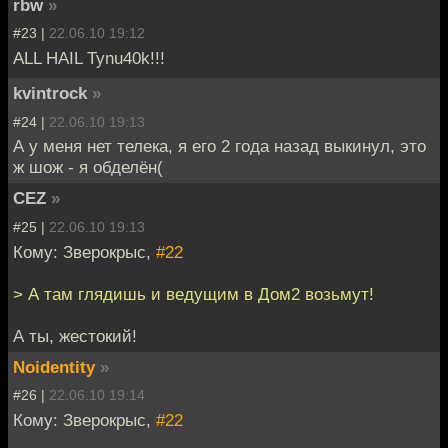
rbw
»
#23 |
22.06.10 19:12
ALL HAIL Tynu40k!!!
kvintrock
»
#24 |
22.06.10 19:13
А у меня нет телека, я его 2 года назад выкинул, это
ж шож - я обделён(
CEZ
»
#25 |
22.06.10 19:13
Кому: Зверокрыс,
#22
> А там глядишь и ведущим в Дом2 возьмут!
А ты, жестокий!
Noidentity
»
#26 |
22.06.10 19:14
Кому: Зверокрыс,
#22