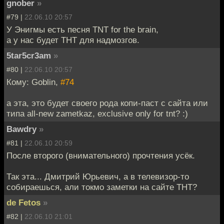
gnober
»
#79 |
22.06.10 20:57
У Энигмы есть песня TNT for the brain,
а у нас будет ТНТ для надмозгов.
5tar5cr3am
»
#80 |
22.06.10 20:57
Кому: Goblin,
#74
а эта, это будет своего рода копи-паст с сайта или
типа all-new zametkaz, exclusive only for tnt? :)
Bawdry
»
#81 |
22.06.10 20:59
После второго (внимательного) прочтения усёк.
Так эта... Дмитрий Юрьевич, а в телевизор-то
собираешься, али токмо заметки на сайте ТНТ?
de Fetos
»
#82 |
22.06.10 21:01