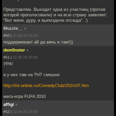
Представляю. Выходит одна из участниц (против
которой проголосовали) и на всю страну заявляет:
"Вот меня, дуру, и выпиздили отсюда". :)
Muzzle__
»
#50 |
22.06.10 20:20
поддерживаю! ай да жечь и там!))
dem0nster
»
#51 |
22.06.10 20:29
УРА!
а у них там на ТНТ смешно
http://tnt-online.ru/ComedyClub/252/v07.htm
мега-игра FUFA 2010
affigi
»
#52 |
22.06.10 20:29