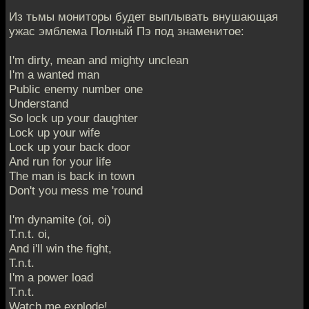
Из тьмы мониторы будет выплывать внушающая
ужас эмблема Полный Пэ под знаменитое:
I'm dirty, mean and mighty unclean
I'm a wanted man
Public enemy number one
Understand
So lock up your daughter
Lock up your wife
Lock up your back door
And run for your life
The man is back in town
Don't you mess me 'round
I'm dynamite (oi, oi)
T.n.t. oi,
And i'll win the fight,
T.n.t.
I'm a power load
T.n.t.
Watch me explode!