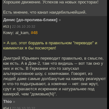
Хорошее движение. Успехов на новых просторах!
Есть мнение, что канал наидебильнейший.
Денис [до-пролива-ближе]
»
#53 |
22.06.10 20:32
Кому: al_kam,
#48
> А шо, этот бордель в правильном "переводе" и
камментах я бы посмотрел!
Дмитрий Юрьевич переводит правильно, в смысле,
как есть. А в Дом-2, там что видишь -- вот так оно у
них и есть. В Германии кто-то запускал
альтернативное шоу, с хомячками. Говорят, из
людей даже самые долбанутые на камеру реагируют
и что-то подыгрывают, а хомячки -- нет: они жрут,
срут и трахаются искреннее и натуральнее под
камерой, чем "домовые(N)".
Thio
»
#54 |
22.06.10 20:32