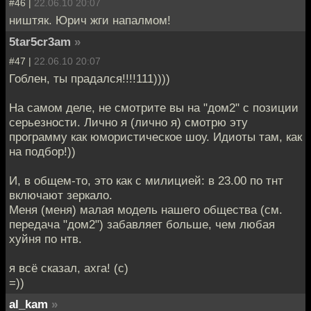
#46 |
22.06.10 20:07
ништяк. Юрич жги напалмом!
5tar5cr3am
»
#47 |
22.06.10 20:07
Гоблен, ты прадался!!!!111))))
На самом деле, не смотрите вы на "дом2" с позиции
серьезности. Лично я (лично я) смотрю эту
программу как юмористическое шоу. Идиоты там, как
на подбор!))
И, в общем-то, это как с милицией: в 23.00 по тнт
включают зеркало.
Меня (меня) малая модель нашего общества (см.
передача "дом2") забавляет больше, чем любая
хуйня по нтв.
я всё сказал, ахга! (с)
=))
al_kam
»