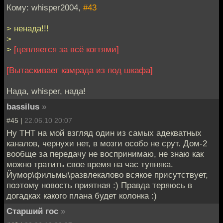
Кому: whisper2004,
#43
> ненада!!!
>
>
[цепляется за всё когтями]
[Вытаскивает камрада из под шкафа]
Нада, whisper, нада!
bassilus
»
#45 |
22.06.10 20:07
Ну ТНТ на мой взгляд один из самых адекватных
каналов, чернухи нет, в мозги особо не срут. Дом-2
вообще за передачу не воспринимаю, не знаю как
можно тратить свое время на час тупняка.
Йумор\фильмы\развлекалово всякое присутствует,
поэтому новость приятная :) Правда теряюсь в
догадках какого плана будет колонка :)
Старший гос
»