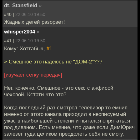
dt. Stansfield
»
#40 |
22.06.10 19:50
Жадных детей разорвёт!
whisper2004
»
#41 |
22.06.10 19:50
Кому: Хоттабыч,
#1
> Смешное это надеюсь не "ДОМ-2"???
[изучает сетку передач]
Нет, конечно. Смешное - это секс с анфисой
чеховой. Кстати что это?
Когда последний раз смотрел телевизор то емнип
именно от этого канала приходил в неописуемый
ужас в наибольшей степени и пытался спрятаться
под диваном. Есть мнение, что даже если ДимЮрич
залезет туда целиком преодолеть себя не смогу.