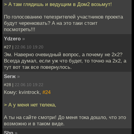
> А там глядишь и ведущим в Дом2 возьмут!
По голосованию телезрителей участников проекта
будут черенковать? А на это таки стоит
посмотреть!!!
Ydzero
»
#27 |
22.06.10 19:20
Эм. Наверно очевидный вопрос, а почему не 2х2?
Всегда думал, если уж что будет, то точно на 2х2, а
тут вот так все повернулось.
Serж
»
#28 |
22.06.10 19:22
Кому: kvintrock,
#24
> А у меня нет телека,
А ты на сайте смотри! До меня тока дошло, что это
возможно и в таком виде.
Shp
»