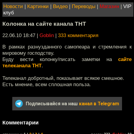
Новости
|
Картинки
|
Видео
|
Переводы
|
Магазин
|
VIP
клуб
Колонка на сайте канала ТНТ
22.06.10 18:47
|
Goblin
|
333 комментария
В рамках разнузданного самопеара и стремления к
мировому господству.
Буду вести колонку/писать заметки на
сайте
телеканала ТНТ
.
Телеканал добротный, показывает всякое смешное.
Есть мнение, всем сплошная польза.
Подписывайся на наш
канал в Telegram
Комментарии