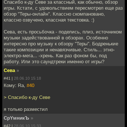
Спасибо к-ду Севе за классный, как обычно, обзор
игры. Кстати, с удовольствием пересмотрел еще раз
обзор "Теры-онлайн". Классно скомпановано,
классно озвучено, классная текстовка. :)
Сева, есть просьбочка - поделись, плиз, источником
музыки задействованной в обзорах. Особенно
интересно про музыку к обзору "Теры". Бодренькие
такие композиции и ненавязчивые. Стиль... этно-
электро-мега... -хрень. Как раз фоном бы, под
работу. Или это саундтреки именно от игры?
Сева
»
#41 |
28.06.10 15:18
Кому: Ra,
#40
> Спасибо к-ду Севе
я только разместил
CpYмникЪ
»
#42 |
28.06.10 15:33