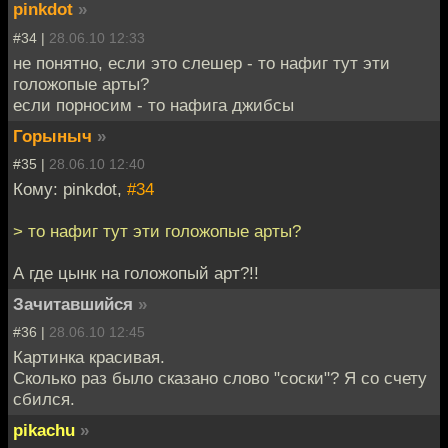
pinkdot
»
#34 |
28.06.10 12:33
не понятно, если это слешер - то нафиг тут эти
голожопые арты?
если порносим - то нафига джибсы
Горыныч
»
#35 |
28.06.10 12:40
Кому: pinkdot,
#34
> то нафиг тут эти голожопые арты?
А где цынк на голожопый арт?!!
Зачитавшийся
»
#36 |
28.06.10 12:45
Картинка красивая.
Сколько раз было сказано слово "соски"? Я со счету
сбился.
pikachu
»