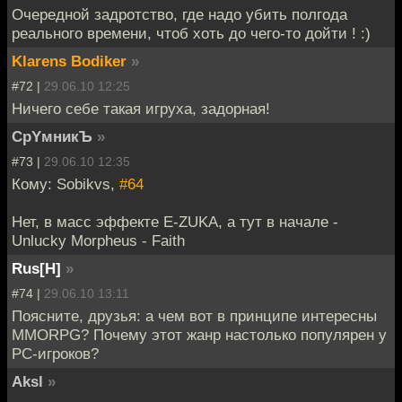
Очередной задротство, где надо убить полгода
реального времени, чтоб хоть до чего-то дойти ! :)
Klarens Bodiker
»
#72 |
29.06.10 12:25
Ничего себе такая игруха, задорная!
CpYмникЪ
»
#73 |
29.06.10 12:35
Кому: Sobikvs,
#64
Нет, в масс эффекте E-ZUKA, а тут в начале -
Unlucky Morpheus - Faith
Rus[H]
»
#74 |
29.06.10 13:11
Поясните, друзья: а чем вот в принципе интересны
MMORPG? Почему этот жанр настолько популярен у
PC-игроков?
Aksl
»