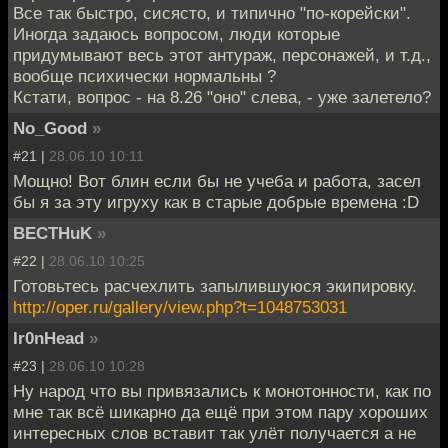
Все так быстро, сисясто, и типично "по-корейски".
Иногда задаюсь вопросом, люди которые
придумывают весь этот антураж, персонажей, и т.д.,
вообще психически нормальны ?
Кстати, вопрос - на 8.26 "оно" слева, - уже залетело?
No_Good
»
#21 |
28.06.10 10:11
Мощно! Вот блин если бы не учеба и работа, засел
бы я за эту игруху как в старые добрые времена :D
BECTHuK
»
#22 |
28.06.10 10:25
Готовьтесь расчехлить запылившуюся экипировку.
http://oper.ru/gallery/view.php?t=1048753031
Ir0nHead
»
#23 |
28.06.10 10:28
Ну народ что вы привязались к монотонности, как по
мне так всё шикарно да ещё при этом пару хороших
интересных слов вставит так улёт получается а не