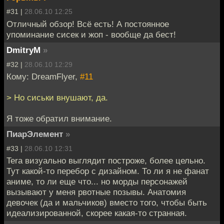
#31 |
28.06.10 12:25
Отличный обзор! Всё есть! А постоянное
упоминание сисек и жоп - вообще да бест!
DmitryM
»
#32 |
28.06.10 12:29
Кому: DreamFlyer,
#11
> Но сиськи внушают, да.
Я тоже обратил внимание.
ПиарЭлемент
»
#33 |
28.06.10 12:31
Tera визуально выглядит построже, более цельно.
Тут какой-то перебор с дизайном. То ли я не фанат
аниме, то ли еще что... но морды персонажей
вызывают у меня рвотные позывы. Анатомия
девочек (да и мальчиков) вместо того, чтобы быть
идеализированной, скорее какая-то странная.