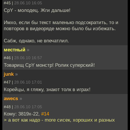
#45 |
28.06.10 16:05
СpY - молодец. Жги дальше!
Имхо, если бы текст маленько подсократить, то и
повторов в видеоряде можно было бы избежать.
Сабж, однако, не впечатлил.
местный
»
#46 |
28.06.10 16:57
Товарищ CpY монстр! Ролик суперский!
junk
»
#47 |
28.06.10 17:01
Корейцы, я гляжу, знают толк в играх!
awecs
»
#48 |
28.06.10 17:05
Кому: 3819x-22,
#14
> а вот как надо - more сисек, хороших и разных