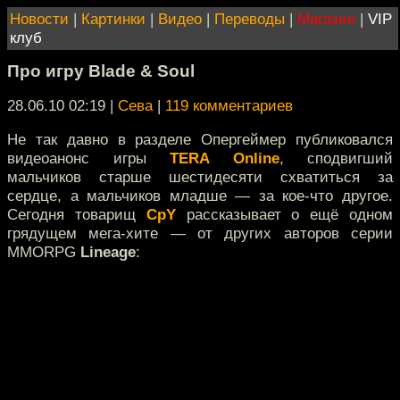
Новости
|
Картинки
|
Видео
|
Переводы
|
Магазин
|
VIP
клуб
Про игру Blade & Soul
28.06.10 02:19
|
Сева
|
119 комментариев
Не так давно в разделе Опергеймер публиковался
видеоанонс игры
TERA Online
, сподвигший
мальчиков старше шестидесяти схватиться за
сердце, а мальчиков младше — за кое-что другое.
Сегодня товарищ
CpY
рассказывает о ещё одном
грядущем мега-хите — от других авторов серии
MMORPG
Lineage
: