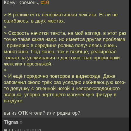
Кому: Кремень,
#10
> В ролике есть ненормативная лексика. Если не
ошибаюсь, в двух местах.
>
> Скорость начитки текста, на мой взгляд, в этот раз
точно такая какая надо, но имеется другая проблема
- примерно в середине ролика получилось очень
монотонно. Под конец, так и вообще, реагировал
только на упоминания о достоинствах прорисовки
женских персонажей.
>
> И ещё порядочно повторов в видеоряде. Даже
запомнил около трёх раз усердно избивающую кого-
то девушку с огненной ногой и человекоподобного
зверька, упорно чертящего магическую фигуру в
воздухе.
вы из ОТК чтоли? или редкатор?
Tigras
»
#61 |
29.06.10 01:26