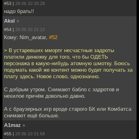
#53 |
28.06.10 20:28
надо брать!!
Aksl
»
#54 |
28.06.10 21:12
Кому: Nim_avatar,
#52
> В устаревших мморпг несчастные задроты
платили денюжку для того, что бы ОДЕТЬ
персонажа в какую-нибудь атомную шмотку. Боюсь
подумать какой же контент можно будет получать за
плату здесь. Новое слово, однозначно.
С добрым утром. Снимают бабло с задротов и
нехилое причём довольно давно.
А с браузерных игр вроде старого БК или Комбатса
снимают ещё больше.
A1maz
»
#55 |
28.06.10 21:58