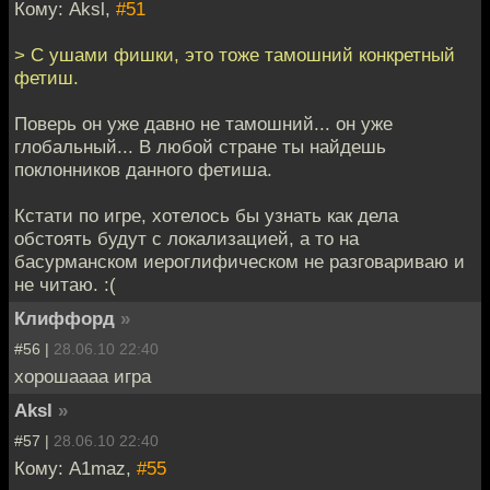
Кому: Aksl,
#51
> С ушами фишки, это тоже тамошний конкретный
фетиш.
Поверь он уже давно не тамошний... он уже
глобальный... В любой стране ты найдешь
поклонников данного фетиша.
Кстати по игре, хотелось бы узнать как дела
обстоять будут с локализацией, а то на
басурманском иероглифическом не разговариваю и
не читаю. :(
Клиффорд
»
#56 |
28.06.10 22:40
хорошаааа игра
Aksl
»
#57 |
28.06.10 22:40
Кому: A1maz,
#55