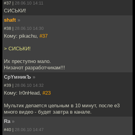
#37 |
28.06.10 14:11
СИСЬКИ!
shaft
»
#38 |
28.06.10 14:30
Кому: pikachu,
#37
> СИСЬКИ!
Их преступно мало.
Низачот разработчикам!!!
CpYмникЪ
»
#39 |
28.06.10 14:32
Кому: Ir0nHead,
#23
Мультик делается цельным в 10 минут, после е3
много видео - будет завтра в канале.
Ra
»
#40 |
28.06.10 14:47