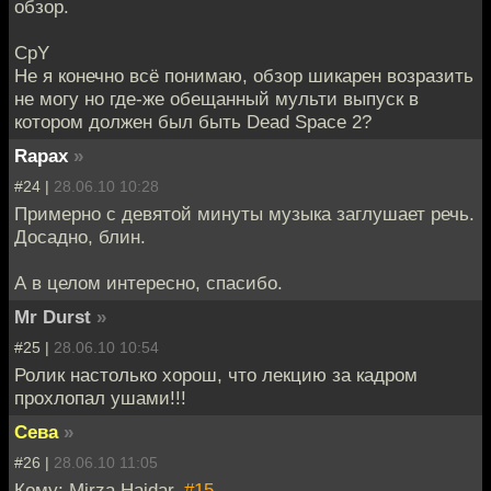
обзор.
CpY
Не я конечно всё понимаю, обзор шикарен возразить
не могу но где-же обещанный мульти выпуск в
котором должен был быть Dead Space 2?
Rapax
»
#24 |
28.06.10 10:28
Примерно с девятой минуты музыка заглушает речь.
Досадно, блин.
А в целом интересно, спасибо.
Mr Durst
»
#25 |
28.06.10 10:54
Ролик настолько хорош, что лекцию за кадром
прохлопал ушами!!!
Сева
»
#26 |
28.06.10 11:05
Кому: Mirza Haidar,
#15