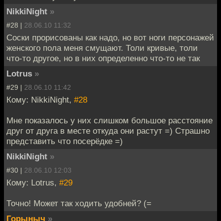
NikkiNight
»
#28 |
28.06.10 11:32
Соски прорисованы как надо, но вот ноги персонажей
женского пола меня смущают. Толи кривые, толи
что-то другое, но в них определенно что-то не так
Lotrus
»
#29 |
28.06.10 11:42
Кому: NikkiNight,
#28
Мне показалось у них слишком большое расстояние
друг от друга в месте откуда они растут =) Страшно
представить что посерёдке =)
NikkiNight
»
#30 |
28.06.10 12:03
Кому: Lotrus,
#29
Точно! Может так ходить удобней? (=
Горыныч
»