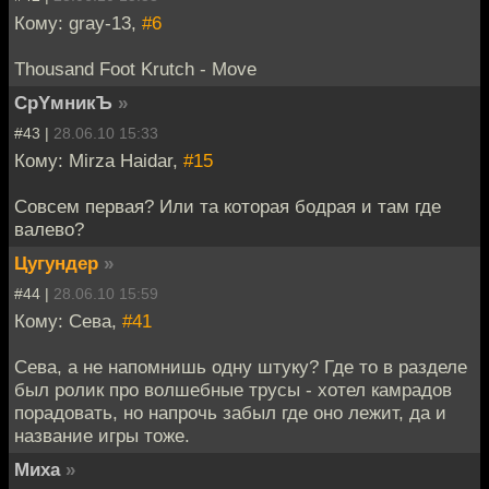
Кому: gray-13,
#6
Thousand Foot Krutch - Move
CpYмникЪ
»
#43 |
28.06.10 15:33
Кому: Mirza Haidar,
#15
Совсем первая? Или та которая бодрая и там где
валево?
Цугундер
»
#44 |
28.06.10 15:59
Кому: Сева,
#41
Сева, а не напомнишь одну штуку? Где то в разделе
был ролик про волшебные трусы - хотел камрадов
порадовать, но напрочь забыл где оно лежит, да и
название игры тоже.
Миха
»