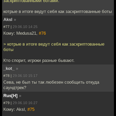
заскриптованными ботами.
котрые в итоге ведут себя как заскриптованные боты
Aksl
»
#77 |
29.06.10 14:25
Кому: Medusa21,
#76
> котрые в итоге ведут себя как заскриптованные
боты
Кто спорит, игроки разные бывают.
_kot_
»
#78 |
29.06.10 15:17
Сева, не был ты так любезен сообщить откуда
саундтрек?
Rus[H]
»
#79 |
29.06.10 16:27
Кому: Aksl,
#75