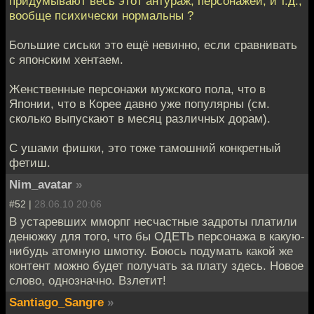
придумывают весь этот антураж, персонажей, и т.д.,
вообще психически нормальны ?
Большие сиськи это ещё невинно, если сравнивать
с японским хентаем.
Женственные персонажи мужского пола, что в
Японии, что в Корее давно уже популярны (см.
сколько выпускают в месяц различных дорам).
С ушами фишки, это тоже тамошний конкретный
фетиш.
Nim_avatar
»
#52 |
28.06.10 20:06
В устаревших мморпг несчастные задроты платили
денюжку для того, что бы ОДЕТЬ персонажа в какую-
нибудь атомную шмотку. Боюсь подумать какой же
контент можно будет получать за плату здесь. Новое
слово, однозначно. Взлетит!
Santiago_Sangre
»