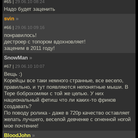
#65 |
29.06.10 08:24
Надо будет заценить
svin
»
#66 |
29.06.10 09:16
понравилось!
дестроер с топором вдохновляет!
заценим в 2011 году!
SnowMan
»
#67 |
29.06.10 10:07
Вещь :)
Корейцы все таки немного странные, все весело,
правильно, и тут появляются непонятные мыши. В
Тере боброхомяки с той же целью. У них
национальный фетиш что ли каких-то фриков
создавать?
По поводу ролика - даже в 720р качество оставляет
желать лучшего, веселой девченке с огненной ногой
мое почтение!
BloodJohn
»