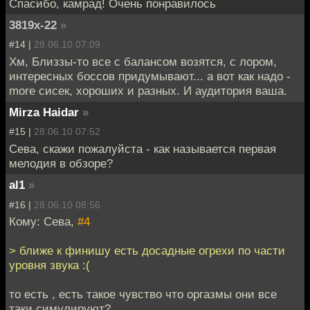
Спасибо, камрад! Очень понравилось
3819x-22
»
#14 |
28.06.10 07:09
Хм, Близзы-то все с балансом возятся, с лором,
интересных боссов придумывают... а вот как надо -
more сисек, хороших и разных. И аудитория ваша.
Mirza Haidar
»
#15 |
28.06.10 07:52
Сева, скажи пожалуйста - как называется первая
мелодия в обзоре?
al1
»
#16 |
28.06.10 08:56
Кому: Сева,
#4
> ближе к финишу есть досадные огрехи по части
уровня звука :(
то есть , есть такое чувство что оргазмы они все
таки симулируют?