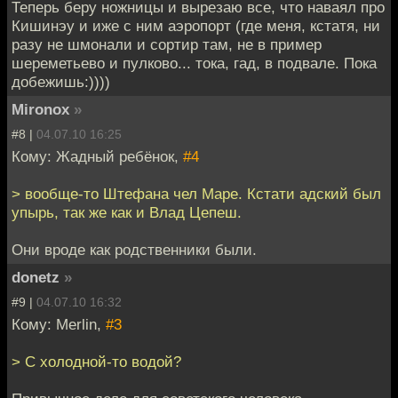
Теперь беру ножницы и вырезаю все, что наваял про
Кишинэу и иже с ним аэропорт (где меня, кстатя, ни
разу не шмонали и сортир там, не в пример
шереметьево и пулково... тока, гад, в подвале. Пока
добежишь:))))
Mironox
»
#8 |
04.07.10 16:25
Кому: Жадный ребёнок,
#4
> вообще-то Штефана чел Маре. Кстати адский был
упырь, так же как и Влад Цепеш.
Они вроде как родственники были.
donetz
»
#9 |
04.07.10 16:32
Кому: Merlin,
#3
> С холодной-то водой?