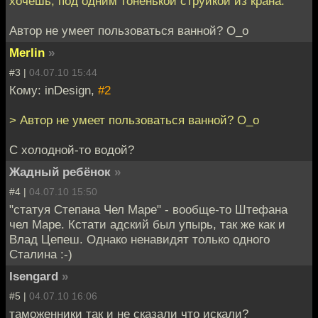
хочешь, под одним тоненькой струйкой из крана.
Автор не умеет пользоваться ванной? О_о
Merlin
»
#3 |
04.07.10 15:44
Кому: inDesign,
#2
> Автор не умеет пользоваться ванной? О_о
С холодной-то водой?
Жадный ребёнок
»
#4 |
04.07.10 15:50
"статуя Степана Чел Маре" - вообще-то Штефана
чел Маре. Кстати адский был упырь, так же как и
Влад Цепеш. Однако ненавидят только одного
Сталина :-)
Isengard
»
#5 |
04.07.10 16:06
таможенники так и не сказали что искали?