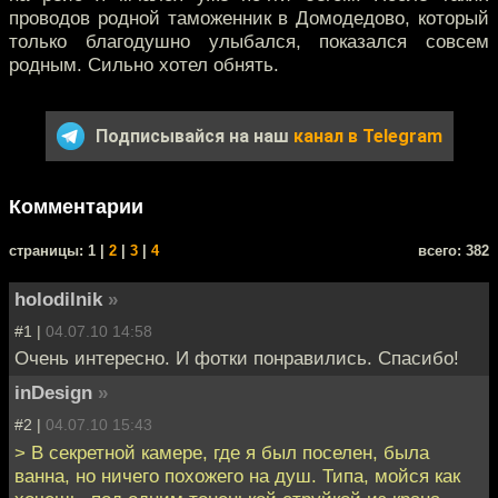
проводов родной таможенник в Домодедово, который
только благодушно улыбался, показался совсем
родным. Сильно хотел обнять.
Подписывайся на наш
канал в Telegram
Комментарии
cтраницы: 1 |
2
|
3
|
4
всего: 382
holodilnik
»
#1 |
04.07.10 14:58
Очень интересно. И фотки понравились. Спасибо!
inDesign
»
#2 |
04.07.10 15:43
> В секретной камере, где я был поселен, была
ванна, но ничего похожего на душ. Типа, мойся как