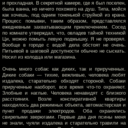
и прохладная. В секретной камере, где я был поселен,
была ванна, но ничего похожего на душ. Типа, мойся
как хочешь, под одним тоненькой струйкой из крана.
Процесс помывки, таким образом, представлялся
ежедневным захватывающим приключением. Сосед
по комнате утверждал, что, овладев тайной техникой
Ци, можно помыть левую подмышку. Я не проверял.
Вообще в городе с водой дела обстоят не очень.
Питьевой в шаговой доступности обычно не сыскать.
Носил из колодца или магазина.
Очень много собак: как диких, так и прирученных.
Дикие собаки — тихие, вежливые, человека любят
издалека, старательно обходят стороной. Собаки
прирученные наоборот, все время что-то охраняют.
Злобные и наглые. Человека ненавидят с близкого
расстояния. Возле конспиративной квартиры
находилось два режимных объекта, автомастерская и
пункт продажи электродов. Оба охранялись
свирепыми зверюгами. Первые два дня псины меня
не знали, чуяли издалека и старательно травили на