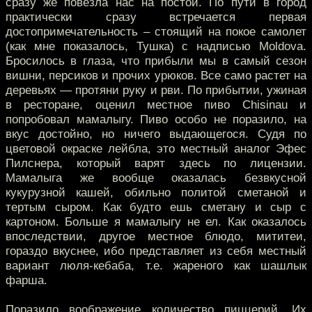
сразу же повезла нас на постой. По пути в город
практически сразу встречается первая
достопримечательность – стоящий на покое самолет
(как мне показалось, Тушка) с надписью Moldova.
Бросилось в глаза, что прибыли мы в самый сезон
вишни, персиков и прочих урюков. Все само растет на
деревьях — протяни руку и рви. По прибытии, ужиная
в ресторане, оценил местное пиво Chisinau и
попробовал мамалыгу. Пиво особо не поразило, на
вкус достойно, но ничего выдающегося. Судя по
цветовой окраске лейбла, это местный аналог Эфес
Пилснера, который варят здесь по лицензии.
Мамалыга же вообще оказалась безвкусной
кукурузной кашей, обильно политой сметаной и
тертым сыром. Как будто ешь сметану и сыр с
картоном. Больше я мамалыгу не ел. Как оказалось
впоследствии, другое местное блюдо, мититеи,
гораздо вкуснее, ибо представляет из себя местный
вариант люля-кебаба, т.е. жареного как шашлык
фарша.
Поразило воображение количество пиццерий. Их