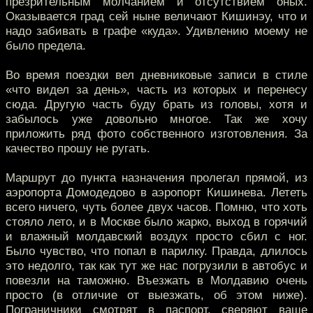
презрительным молчанием и отсутствием оных.
Оказывается град сей ныне величают Кишинэу, что и
надо забивать в графе «куда». Удивлению моему не
было предела.
Во время поездки вел дневниковые записи в стиле
«что видел за день», часть из которых и перенесу
сюда. Другую часть буду брать из головы, хотя и
забылось уже довольно многое. Так же хочу
приложить ряд фото собственного изготовления. За
качество прошу не ругать.
Маршрут до пункта назначения пролегал прямой, из
аэропорта Домодедово в аэропорт Кишинева. Лететь
всего ничего, чуть более двух часов. Помню, что хоть
стояло лето, и в Москве было жарко, выход в горячий
и влажный молдавский воздух просто сбил с ног.
Было чувство, что попал в парилку. Правда, длилось
это недолго, так как тут же нас погрузили в автобус и
повезли на таможню. Въезжать в Молдавию очень
просто (в отличие от выезжать, об этом ниже).
Пограничники смотрят в паспорт, сверяют ваше