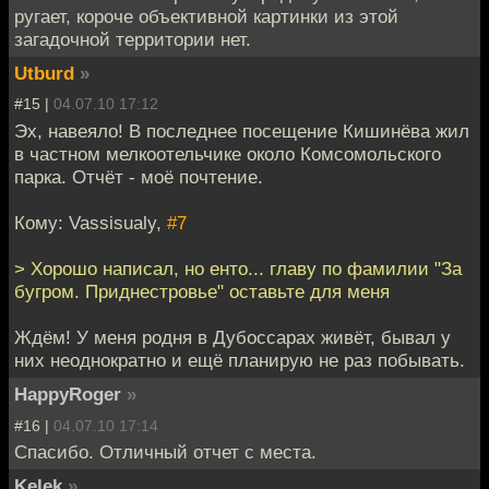
ругает, короче объективной картинки из этой
загадочной территории нет.
Utburd
»
#15 |
04.07.10 17:12
Эх, навеяло! В последнее посещение Кишинёва жил
в частном мелкоотельчике около Комсомольского
парка. Отчёт - моё почтение.
Кому: Vassisualy,
#7
> Хорошо написал, но енто... главу по фамилии "За
бугром. Приднестровье" оставьте для меня
Ждём! У меня родня в Дубоссарах живёт, бывал у
них неоднократно и ещё планирую не раз побывать.
HappyRoger
»
#16 |
04.07.10 17:14
Спасибо. Отличный отчет с места.
Kelek
»