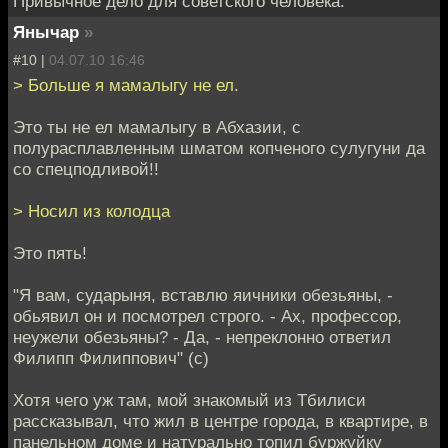
Привычное дело для советского человека.
Янычар
»
#10 |
04.07.10 16:46
> Больше я мамалыгу не ел.
Это ты не ел мамалыгу в Абхазии, с
полурасплавленным шматом копченого сулугуни да
со спецподливой!!
> Носил из колодца
Это пять!
"Я вам, сударыня, вставлю яичники обезьяны, -
обьявил он и посмотрел строго. - Ах, профессор,
неужели обезьяны? - Да, - непреклонно ответил
Филипп Филиппович" (с)
Хотя чего уж там, мой знакомый из Тбилиси
рассказывал, что жил в центре города, в квартире, в
панельном доме и натурально топил буржуйку