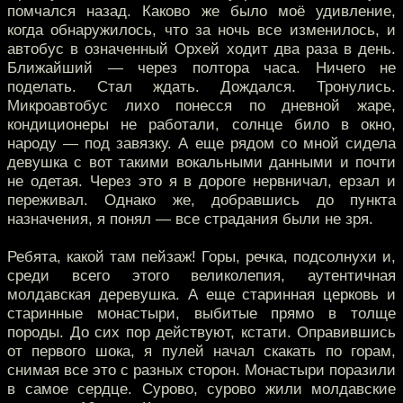
помчался назад. Каково же было моё удивление,
когда обнаружилось, что за ночь все изменилось, и
автобус в означенный Орхей ходит два раза в день.
Ближайший — через полтора часа. Ничего не
поделать. Стал ждать. Дождался. Тронулись.
Микроавтобус лихо понесся по дневной жаре,
кондиционеры не работали, солнце било в окно,
народу — под завязку. А еще рядом со мной сидела
девушка с вот такими вокальными данными и почти
не одетая. Через это я в дороге нервничал, ерзал и
переживал. Однако же, добравшись до пункта
назначения, я понял — все страдания были не зря.
Ребята, какой там пейзаж! Горы, речка, подсолнухи и,
среди всего этого великолепия, аутентичная
молдавская деревушка. А еще старинная церковь и
старинные монастыри, выбитые прямо в толще
породы. До сих пор действуют, кстати. Оправившись
от первого шока, я пулей начал скакать по горам,
снимая все это с разных сторон. Монастыри поразили
в самое сердце. Сурово, сурово жили молдавские