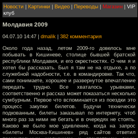
Новости
|
Картинки
|
Видео
|
Переводы
|
Магазин
|
VIP
клуб
Молдавия 2009
04.07.10 14:47
|
dmalik
|
382 комментария
Около года назад, летом 2009-го довелось мне
побывать в Кишиневе, столице бывшей братской
республики Молдавия, и его окрестностях. О чем я и
хотел бы рассказать. Был я там не на отдыхе, а по
служебной надобности, т.е. в командировке. Так что,
сами понимаете, хорошее и развернутое впечатление
передать трудно. Все хваталось урывками,
соответственно и рассказ может показаться несколько
сумбурным. Первое что вспоминается из поездки это
процесс закупки билетов. Будучи технически
подкованным, билеты заказывал по интернету, чтоб
много раз за ними не бегать и в очередях не стоять.
Каково же было мое удивление, когда на запрос
«билеты Москва-Кишинев» ряд сайтов ответил