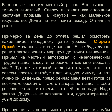
В концовке посетил местный рынок. Вот рынок —
типично азиатский. Сверху выглядит как сплошная
жестяная площадь, а изнутри — как маленькое
государство. Долго не мог найти выход. Отличный
рынок.
Примерно за день до отлета решил осмотреть
находящийся неподалеку центр туризма –
Старый
Орхей
. Началось все еще раньше. Я, не будь дурак,
решил загодя узнать маршрут до точки назначения.
Прибыл на местный автовокзал, с нечеловеческим
трудом нашел кассу и спросил, а как мне доехать,
мол? Тут же активный дяденька сказал, что это
совсем просто, автобус идет каждую минуту, и вот
лично он, дяденька, прямо сейчас меня везти готов. Я
несколько оробел от такого напора, но нашел в себе
резервные силы и ответил, что сейчас не надо. Надо
завтра. Дяденька не возражал, а я, одухотворенный,
убыл до дому.
Проснувшись в полвосьмого утра и почистив зубы