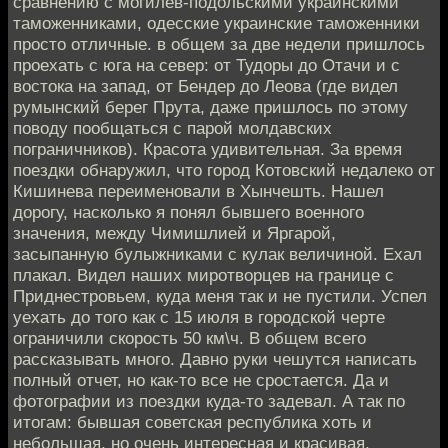
сравнению с могилев-подольскими украинскими
таможенниками, одесские украинские таможенники
просто отличные. в общем за две недели пришлось
проехать с юга на север: от Тудоры до Отачи и с
востока на запад, от Бендер до Леова (где видел
румынский берег Прута, даже пришлось по этому
поводу пообщаться с парой молдавских
пограничников). Красота удивительная. За время
поездки обнаружил, что город Котовский недалеко от
Кишинева переименовали в Хынчешть. Нашел
дорогу, насколько я понял бывшего военного
значения, между Чимишлией и Яргарой,
засыпанную булыжниками с кулак величиной. Ехал
плакал. Видел наших миротворцев на границе с
Приднестровьем, куда меня так и не пустили. Успел
уехать до того как с 15 июля в городской черте
ограничили скорость 50 км\ч. В общем всего
рассказывать много. Давно руки чешутся написать
полный отчет, но как-то все не сростается. Да и
фотографии из поездки куда-то задевал. А так по
итогам: бывшая советская республика хоть и
небольшая, но очень интересная и красивая.