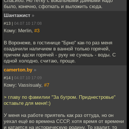
Спасибо. Но тётку с вокальными данными надо
было, конечно, сфоткать и выложить сюда.
Шантажист
»
#13 |
04.07.10 17:08
Кому: Merlin,
#3
В Воронеже, в гостинице "Брно" как-то раз меня
озадачили наличием в ванной только горячей,
причем адски горячей - руку не сунешь - воды. С
одной холодно, считаю, проще.
camerton.by
»
#14 |
04.07.10 17:09
Кому: Vassisualy,
#7
> главу по фамилии "За бугром. Приднестровье"
оставьте для меня!:)
У меня на работе приятель как раз оттуда, но он
уехал ещё во времена СССР, хотя время от времени
и катается на историческую родину. То хвалит, то