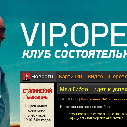
Картинки
Видео
Перев
Новости
Мел Гибсон идет к успех
12.07.10 16:17 |
Bomberman
|
362 коммента
Иностранная пресса сообщает:
Крупное актерское агентство W
Официальная версия агентства 