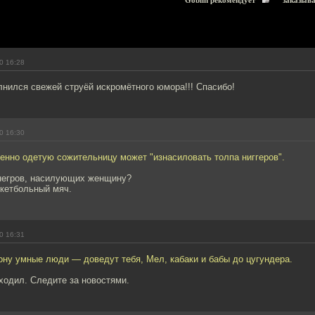
Goblin рекомендует
заказыв
0 16:28
нился свежей струёй искромётного юмора!!! Спасибо!
0 16:30
енно одетую сожительницу может "изнасиловать толпа ниггеров".
 негров, насилующих женщину?
скетбольный мяч.
0 16:31
ону умные люди — доведут тебя, Мел, кабаки и бабы до цугундера.
ходил. Следите за новостями.