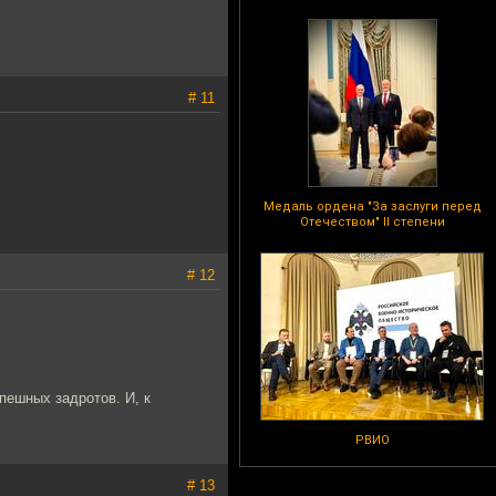
# 11
Медаль ордена "За заслуги перед
Отечеством" II степени
# 12
спешных задротов. И, к
РВИО
# 13