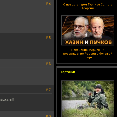
# 4
О предстоящем Турнире Святого
Георгия
# 5
Признание Меркель и
возвращение России в большой
спорт
# 6
Картинки
# 7
ержать!!
# 8