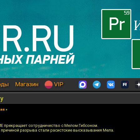
оды
Магазин
VIP
у
рия
»
ME прекращает сотрудничество с Мелом Гибсоном.
— причиной разрыва стали расистские высказывания Мела.