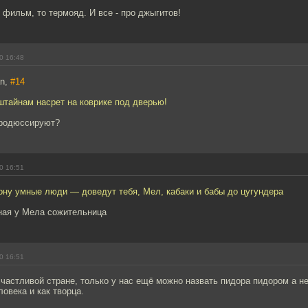
и фильм, то термояд. И все - про джыгитов!
0 16:48
an,
#14
тайнам насрет на коврике под дверью!
продюссируют?
0 16:51
ону умные люди — доведут тебя, Мел, кабаки и бабы до цугундера
ная у Мела сожительница
0 16:51
частливой стране, только у нас ещё можно назвать пидора пидором а не
ловека и как творца.