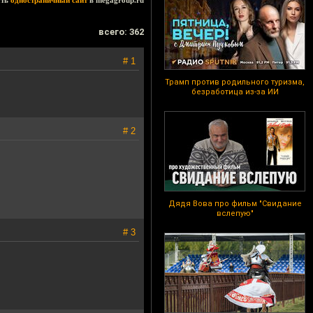
ать
одностраничный сайт
в megagroup.ru
всего: 362
# 1
Трамп против родильного туризма,
безработица из-за ИИ
# 2
Дядя Вова про фильм "Свидание
вслепую"
# 3