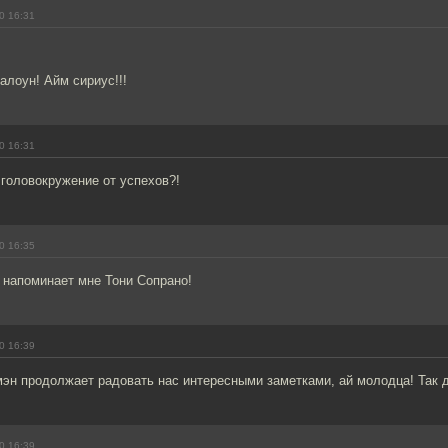
0 16:31
алоун! Айм сириус!!!
0 16:31
 головокружение от успехов?!
0 16:35
 напоминает мне Тони Сопрано!
0 16:39
н продолжает радовать нас интересными заметками, ай молодца! Так д
0 16:39