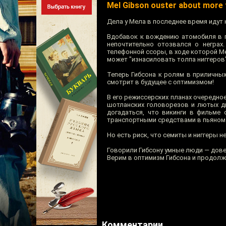
Mel Gibson ouster about more 
Дела у Мела в последнее время идут
Вдобавок к вождению атомобиля в п
непочтительно отозвался о неграх
телефонной ссоры, в ходе которой М
может "изнасиловать толпа ниггеров"
Теперь Гибсона к ролям в приличных
смотрит в будущее с оптимизмом!
В его режиссерских планах очередно
шотланских головорезов и лютых ди
догадаться, что викинги в фильме
транспортными средствами в пьяном в
Но есть риск, что семиты и ниггеры н
Говорили Гибсону умные люди — доведу
Верим в оптимизм Гибсона и продолжа
Комментарии