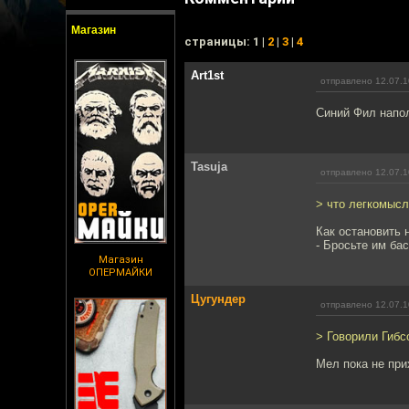
Магазин
cтраницы: 1 |
2
|
3
|
4
Art1st
отправлено 12.07.1
Синий Фил напол
Tasuja
отправлено 12.07.1
> что легкомысл
Как остановить
- Бросьте им ба
Магазин
ОПЕРМАЙКИ
Цугундер
отправлено 12.07.1
> Говорили Гибс
Мел пока не при