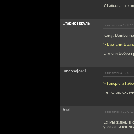
У Гибсона что н
Старик Пфуль
отправлено 12.07.1
Кому: Bomberm
> Братьям Вайнш
Это они Бобра 
juncosajordi
отправлено 12.07.1
> Говорили Гибс
Нет слов, охуен
Asal
отправлено 12.07.1
Эх мы живём в с
уважаю и как че