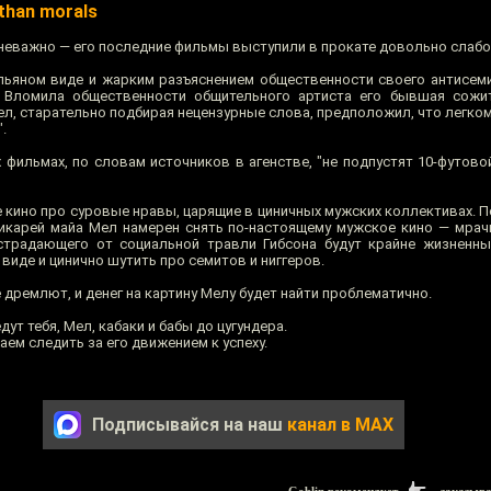
than morals
 неважно — его последние фильмы выступили в прокате довольно слабо
ьяном виде и жарким разъяснением общественности своего антисеми
. Вломила общественности общительного артиста его бывшая сожит
ел, старательно подбирая нецензурные слова, предположил, что легк
.
 фильмах, по словам источников в агенстве, "не подпустят 10-футовой
е кино про суровые нравы, царящие в циничных мужских коллективах. 
карей майа Мел намерен снять по-настоящему мужское кино — мрачн
 страдающего от социальной травли Гибсона будут крайне жизненн
иде и цинично шутить про семитов и ниггеров.
е дремлют, и денег на картину Мелу будет найти проблематично.
т тебя, Мел, кабаки и бабы до цугундера.
ем следить за его движением к успеху.
Подписывайся на наш
канал в MAX