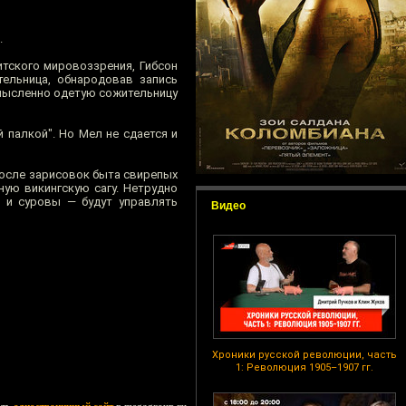
.
тского мировоззрения, Гибсон
ельница, обнародовав запись
омысленно одетую сожительницу
 палкой". Но Мел не сдается и
После зарисовок быта свирепых
ую викингскую сагу. Нетрудно
ы и суровы — будут управлять
Видео
Хроники русской революции, часть
1: Революция 1905–1907 гг.