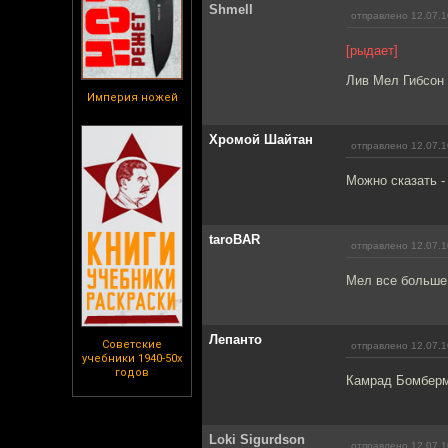
Shmell
отправлено 12.07.1
[рыдает]
Лив Мел Гибсон 
Империя ножей
Хромой Шайтан
отправлено 12.07.1
Можно сказать -
taroBAR
отправлено 12.07.1
Мел все больше
Лепанто
Советские
отправлено 12.07.1
учебники 1940-50х
годов
Камрад Бомбермэ
Loki Sigurdson
отправлено 12.07.1