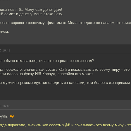
икингов я бы Мелу сам денег дал!
й семит и денег у меня стока нету.
ровню сорового реализму, фильмы от Мела это даже не напалм, это чис
нием.
0 16:41
ыло было отмазаться, типа это он роль репетировал?
гда поражало, значить как сосать х@й и показывать это всему миру - это
сли слово на букву Н!!! Караул, спасайся кто может.
я мужчины рекомендуется следить за словами, тем более с женщинами 
0 16:43
фуль,
#9
сегда поражало, значить как сосать х@й и показывать это всему миру - 