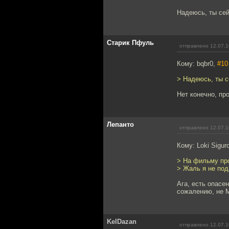
Надеюсь, ты сей
Старик Пфуль
отправлено 12.07.1
Кому: bqbr0,
#10
> Надеюсь, ты с
Нет конечно, пр
Лепанто
отправлено 12.07.1
Кому: Loki Sigur
> На фильму про
> Жаль я не под
Ага, есть опасе
сожалению, не М
KelDazan
отправлено 12.07.1