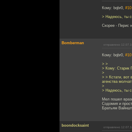
Кому: bqbr0,
#10
> Надеюсь, ты с
Скорее - Перис 
Bomberman
отправлено 12.07.1
Кому: bqbr0,
#10
> >
> Кому: Старик
>
> > Кстати, вот
агенства молчат
>
> Надеюсь, ты с
Мел пошел вразн
Содомия и прост
Братьям Вайншта
boondocksaint
отправлено 12.07.1