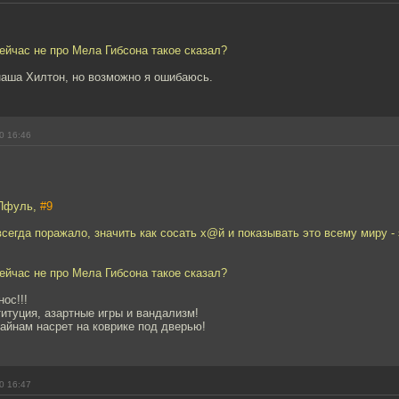
ейчас не про Мела Гибсона такое сказал?
наша Хилтон, но возможно я ошибаюсь.
0 16:46
 Пфуль,
#9
 всегда поражало, значить как сосать х@й и показывать это всему миру -
ейчас не про Мела Гибсона такое сказал?
ос!!!
итуция, азартные игры и вандализм!
йнам насрет на коврике под дверью!
0 16:47