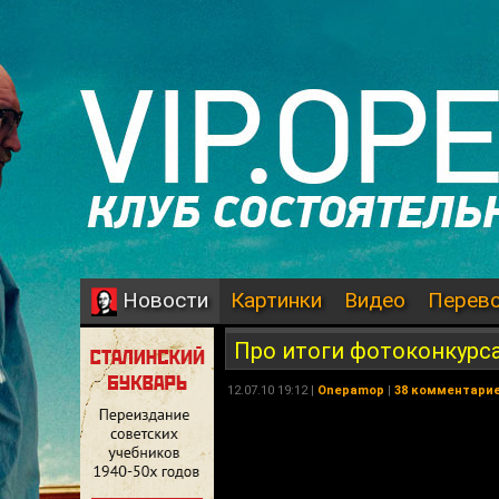
Картинки
Видео
Перев
Новости
Про итоги фотоконкурса
12.07.10 19:12 |
Onepamop
|
38 комментари