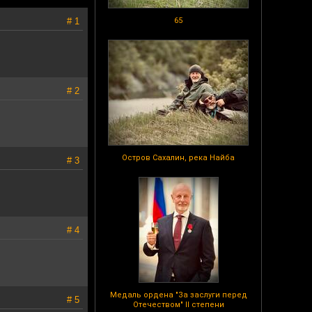
# 1
65
# 2
Остров Сахалин, река Найба
# 3
# 4
Медаль ордена "За заслуги перед
# 5
Отечеством" II степени