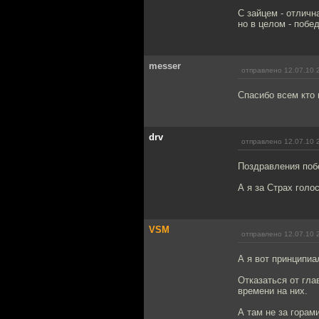
С зайцем - отлична
но в целом - побе
messer
отправлено 12.07.10 
Спасибо всем кто
drv
отправлено 12.07.10 
Поздравления поб
А я за Страх голос
VSM
отправлено 12.07.10 
А я вот принципиа
Отказаться от гла
времени на них.
А там не за горам