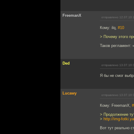
FreemanX
отправлено 12.07.10 
Кому: ilq,
#10
> Почему этого пр
Таков регламент: 
Ded
отправлено 13.07.10 
Я бы не смог выбр
Lucawy
отправлено 13.07.10 
Кому: FreemanX,
#
> Продолжение ту
>
http://img-fotki
Вот тут реально с