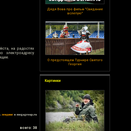
Дядя Вова про фильм "Свидание
вслепую"
йста, на радостях
о электроадресу
ящее.
О предстоящем Турнире Святого
Георгия
Картинки
ь
лендинг
в megagroup.ru
всего: 38