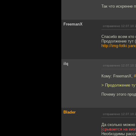
Так что искренне 
FreemanX
отправлено 12.07.10 
Спасибо всем кто
Продолжение тут 
http://img-fotki.y
ilq
отправлено 12.07.10 
Кому: FreemanX,
#
> Продолжение ту
Почему этого прод
Blader
отправлено 12.07.10 
Да сколько можно
[срывается на визг
Необходимы рассл