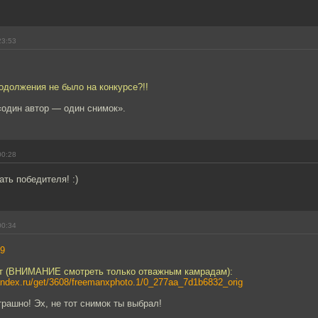
23:53
одолжения не было на конкурсе?!!
«один автор — один снимок».
00:28
ать победителя! :)
00:34
9
т (ВНИМАНИЕ смотреть только отважным камрадам):
.yandex.ru/get/3608/freemanxphoto.1/0_277aa_7d1b6832_orig
трашно! Эх, не тот снимок ты выбрал!