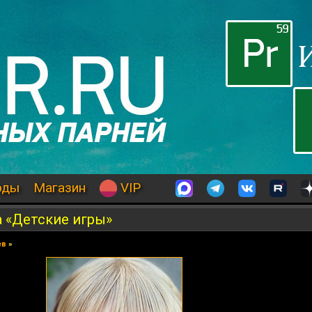
оды
Магазин
VIP
 «Детские игры»
ев
»