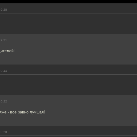
19:28
19:31
ителей!
19:44
20:22
яже - всё равно лучшая!
20:28