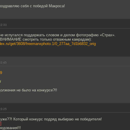
поздравляю себя с победой Макроса!
22:33
 не испугался поддержать словом и делом фотографию «Страх».
(ВНИМАНИЕ смотреть только отважным камрадам):
andex.ru/get/3608/freemanxphoto.1/0_277aa_7d1b6832_orig
22:45
9
т
олжения не было на конкурсе?!!
23:25
 уже??! Который конкурс подряд выбираю не победителя!
]
едования!!!