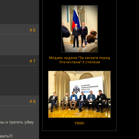
# 6
Медаль ордена "За заслуги перед
# 7
Отечеством" II степени
# 8
гры и тратить уйму
РВИО
вить!!!