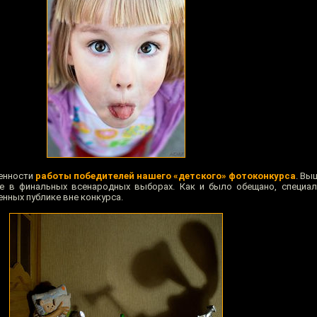
енности
работы победителей нашего «детского» фотоконкурса
. Вы
ие в финальных всенародных выборах. Как и было обещано, специа
нных публике вне конкурса.