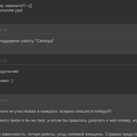
я, извините!!! =]]
дителям ура!
20:38
 поддержал работу "Свобода"
21:02
едителям!
овал :)
21:18
льно не участвовал в конкурсе: всерьез опасался победы!!!
вного приза я бы не смог, а потом бы пришлось докупать к ней плазму, и
и зависимость, потеря работы, уход любимой женщины. Страшно предста