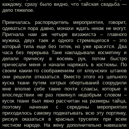
каждому, сразу было видно, что тайская свадьба —
дело тяжелое.
Примчалась распорядитель мероприятия, говорит,
одеваться пора давно, монахи ждать никак не могут.
Пригнала нам аж четыре визажиста – главного
мужика, двух таек и одного стремящегося – это
который типа еще без титек, но уже красится. Два
часа без перерыва Тане накладывали косметику и
делали прическу в восемь рук, потом быстро
причесали меня и начали наряжать в костюмы. По
своим каким-то соображениям от клоунских штанов
они решили отказаться. Вместо этого из цельного
куска ткани путем хитрых обертываний соорудили
мне вполне себе такие почти слаксы, которые я
впоследствии не раз помянул недобрым словом –
кусок ткани был явно рассчитан на размеры тайца,
поэтому начиная с середины мероприятия
приходилось самому подматывать всю эту портянку,
рискуя оказаться в красных труселях при всем
честном народе. На жену дополнительно навешали