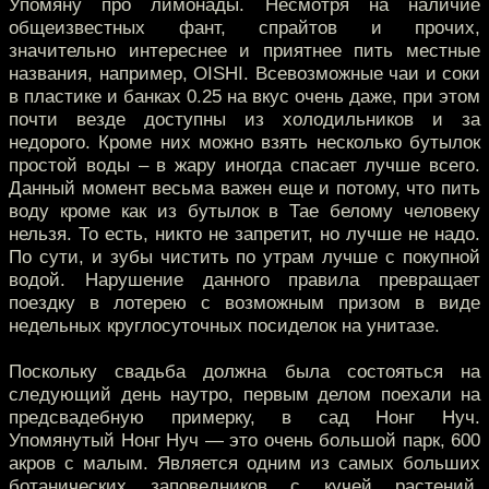
Упомяну про лимонады. Несмотря на наличие
общеизвестных фант, спрайтов и прочих,
значительно интереснее и приятнее пить местные
названия, например, OISHI. Всевозможные чаи и соки
в пластике и банках 0.25 на вкус очень даже, при этом
почти везде доступны из холодильников и за
недорого. Кроме них можно взять несколько бутылок
простой воды – в жару иногда спасает лучше всего.
Данный момент весьма важен еще и потому, что пить
воду кроме как из бутылок в Тае белому человеку
нельзя. То есть, никто не запретит, но лучше не надо.
По сути, и зубы чистить по утрам лучше с покупной
водой. Нарушение данного правила превращает
поездку в лотерею с возможным призом в виде
недельных круглосуточных посиделок на унитазе.
Поскольку свадьба должна была состояться на
следующий день наутро, первым делом поехали на
предсвадебную примерку, в сад Нонг Нуч.
Упомянутый Нонг Нуч — это очень большой парк, 600
акров с малым. Является одним из самых больших
ботанических заповедников с кучей растений,