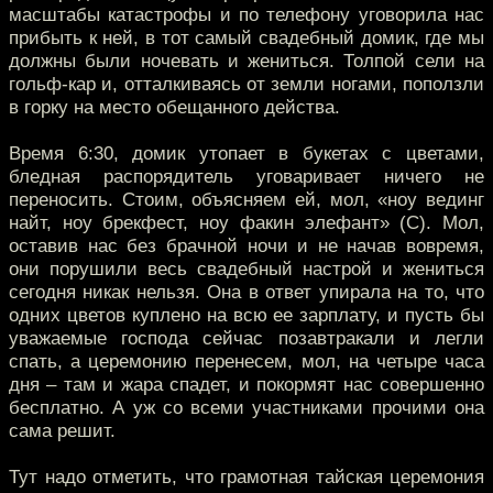
масштабы катастрофы и по телефону уговорила нас
прибыть к ней, в тот самый свадебный домик, где мы
должны были ночевать и жениться. Толпой сели на
гольф-кар и, отталкиваясь от земли ногами, поползли
в горку на место обещанного действа.
Время 6:30, домик утопает в букетах с цветами,
бледная распорядитель уговаривает ничего не
переносить. Стоим, объясняем ей, мол, «ноу вединг
найт, ноу брекфест, ноу факин элефант» (С). Мол,
оставив нас без брачной ночи и не начав вовремя,
они порушили весь свадебный настрой и жениться
сегодня никак нельзя. Она в ответ упирала на то, что
одних цветов куплено на всю ее зарплату, и пусть бы
уважаемые господа сейчас позавтракали и легли
спать, а церемонию перенесем, мол, на четыре часа
дня – там и жара спадет, и покормят нас совершенно
бесплатно. А уж со всеми участниками прочими она
сама решит.
Тут надо отметить, что грамотная тайская церемония