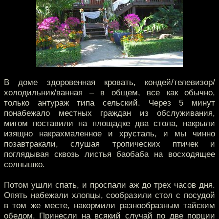
В доме здоровенная кровать, кондей/телевизор/
холодильник/ванная – в общем, все как обычно,
только антураж типа сельский. Через 5 минут
понабежало местных граждан из обслуживания,
мигом поставили на площадке два стола, накрыли
изящно накрахмаленное и хрусталь, и мы чинно
позавтракали, слушая тропических птичек и
поглядывая сквозь листья баобаба на восходящее
солнышко.
Потом ушли спать, и проспали аж до трех часов дня.
Опять набежали хлопцы, сообразили стол с посудой
в том же месте, накормили разнообразным тайским
обедом. Принесли на всякий случай по две порции