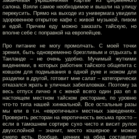
заканчивая украшениями Картье из фирменного
салона. Взяли самое необходимое и вышли на улицу
перекусить. Прямо на выходе из универмага увидели
здоровенное открытое кафе с живой музыкой, пивом
и едой. Причем еду можно заказать тайскую, но
вполне себе с поправкой на европейцев.
Про питание не могу промолчать. С моей точки
зрения, быть одновременно брезгливым и отдыхать в
Таиланде – не очень удобно. Мучимый жуткими
видениями, в которых работник тайского общепита с
ковшом для подмывания в одной руке и ножом для
разделки в другой, готовит мне салат – категорически
отказался жрать в уличных забегаловках. Поэтому за
весь отпуск лично я с женой всего один раз ел в
настоящем местном тайском ресторане, по уровню
что-то типа нашей хинкальной. Все остальные разы
мы ели в т.н. «евротичных» местных заведениях.
Проверить ресторан на евротичность весьма просто –
если в тамошнем сортире сухо чисто и висит рулон
двухслойной – значит, место кошерное и можно
смело есть. Вообще, ценник на обед составляет