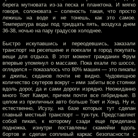
берега мутновата из-за песка и планктона. И мягко
говоря, солоновата – соленость такая, что просто
лежишь на воде и не тонешь, как это самое.
Температура воды под тридцать пять, воздуха днем
36-38, ночью на пару градусов холоднее.
Быстро искупавшись и переодевшись, заказали
транспорт на ресепшене и поехали в город покупать
вещи для отдыха. В этот момент гражданин Фрум
впервые упомянул о массаже. Пока ехали по шоссе,
огляделся – показалось что 80% машин — это пикапы
и джипы, седанов почти не видно. Чудовищное
количество скутеров вокруг – ими забиты все стоянки
вдоль дорог, да и сами дороги изрядно. Неожиданно
много Тоет Камри, причем почти все гибридные. В
целом из приличных авто больше Тоет и Хонд. Ну и,
естественно, Исузу, на базе которых тут сделан
главный местный транспорт – тук-тук. Представляет
собой пикап, к которому сзади еще приделана
подножка, изнутри поставлены скамейки вдоль
бортов и сделан сопливый каркас безопасности с