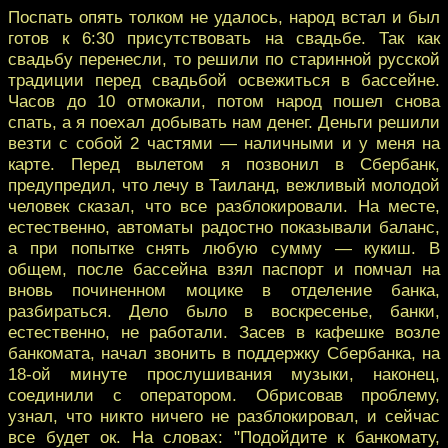
Поспать опять толком не удалось, народ встал и был
готов к 6:30 присутствовать на свадьбе. Так как
свадьбу перенесли, то решили по старинной русской
традиции перед свадьбой освежиться в бассейне.
Часов до 10 отмокали, потом народ пошел снова
спать, а я поехал добывать нам денег. Деньги решили
везти с собой 2 частями — наличными и у меня на
карте. Перед вылетом я позвонил в Сбербанк,
предупредил, что лечу в Таиланд, вежливый молодой
человек сказал, что все разблокировали. На месте,
естественно, автоматы радостно показывали баланс,
а при попытке снять любую сумму — кукиш. В
общем, после бассейна взял паспорт и помчал на
вновь починенном моцике в отделение банка,
разбираться. Дело было в воскресенье, банки,
естественно, не работали. Засев в кафешке возле
банкомата, начал звонить в поддержку Сбербанка, на
18-ой минуте прослушивания музыки, наконец,
соединили с оператором. Обрисовав проблему,
узнал, что никто ничего не разблокировал, и сейчас
все будет ок. На словах: "Подойдите к банкомату,