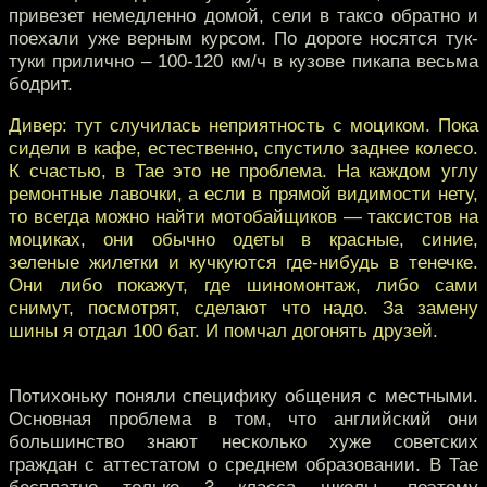
привезет немедленно домой, сели в таксо обратно и
поехали уже верным курсом. По дороге носятся тук-
туки прилично – 100-120 км/ч в кузове пикапа весьма
бодрит.
Дивер: тут случилась неприятность с моциком. Пока
сидели в кафе, естественно, спустило заднее колесо.
К счастью, в Тае это не проблема. На каждом углу
ремонтные лавочки, а если в прямой видимости нету,
то всегда можно найти мотобайщиков — таксистов на
моциках, они обычно одеты в красные, синие,
зеленые жилетки и кучкуются где-нибудь в тенечке.
Они либо покажут, где шиномонтаж, либо сами
снимут, посмотрят, сделают что надо. За замену
шины я отдал 100 бат. И помчал догонять друзей.
Потихоньку поняли специфику общения с местными.
Основная проблема в том, что английский они
большинство знают несколько хуже советских
граждан с аттестатом о среднем образовании. В Тае
бесплатно только 3 класса школы, поэтому