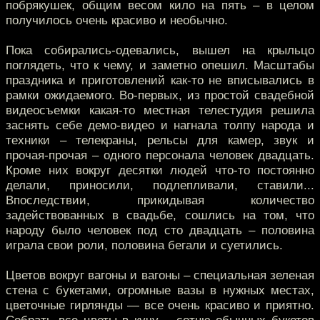
побрякушек, общим весом кило на пять – в целом
получилось очень красиво и необычно.
Пока собирались-одевались, вышел на крыльцо
поглядеть, что к чему, и заметно опешил. Масштабы
праздника и приготовлений как-то не вписывались в
рамки ожидаемого. Во-первых, из простой свадебной
видеосъемки какая-то местная телестудия решила
заснять себе демо-видео и нагнала толпу народа и
техники – телекраны, рельсы для камер, звук и
прочая-прочая – одного персонала человек двадцать.
Кроме них вокруг десятки людей что-то постоянно
делали, приносили, подлепливали, ставили...
Впоследствии, прикидывая количество
задействованных в свадьбе, сошлись на том, что
народу было человек под сто двадцать – половина
играла свои роли, половина бегали и суетились.
Цветов вокруг вагоны и вагоны – специальная зеленая
стена с букетами, огромные вазы в нужных местах,
цветочные гирлянды — все очень красиво и приятно.
Собрать все цветы в кучу – сотню обычных букетов