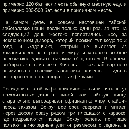
примерно 120 бат, если есть обычную местную еду, и
примерно 300-500 бат, если в приличном месте.
На самом деле, в совсем настоящей тайской
забегаловке наши поели только один раз, за что на
следующий день жестоко поплатились. Все, за
исключением Дивера, который прожил тут когда-то 2
года, и Алданчика, который не вылезает из
командировок по стране и миру, и которого вообще
невозможно удивить никаким общепитом. В общем,
выбирать есть из чего. Хочешь — захавай вареного
осьминога с тележки развозчика, хочешь — иди в
ресторан ешь с фарфора с салфетками.
Посидели в этой кафе прилично – взяли пять штук
трехлитровых джаг с пивой, ели тайскую пищу,
старательно выговаривая официантке «ноу спайси»
перед заказом. Вокруг все орет, сверкает и мигает.
Через дорогу сразу рядом три площадки с караоке,
где надрываются певцы. Вокруг зелень, по траве
ползают виноградные улитки размером с ладонь, в