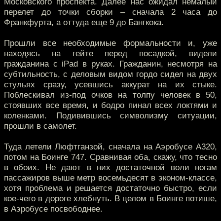
Московского проспекта. Далее нас ожидал немалый
перелет до точки сборки – сначала 2 часа до
Франкфурта, а оттуда еще 9 до Бангкока.
Прошли все необходимые формальности и, уже
находясь на гейте перед посадкой, видели
гражданина с iPad в руках. Гражданин, несмотря на
субтильность, с деловым видом гордо сидел на двух
стульях сразу, усевшись аккурат на их стыке.
Поблескивал из-под очков на толпу человек в 50,
стоявших все время, и бодро пинал всех локтями и
коленками. Подивившись символизму ситуации,
прошли в самолет.
Туда летели Люфтганзой, сначала на Аэробусе А320,
потом на Боинге 747. Сравнивая оба, скажу, что тесно
в обоих. Не дают в них достаточной воли ногам
пассажиров выше метр восемьдесят в эконом-классе,
хотя проблема и решается достаточно быстро, если
кое-чего в дороге хлебнуть. В целом в Боинге потише,
в Аэробусе посвободнее.