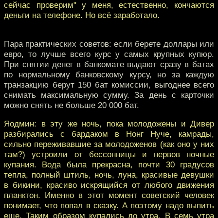
сейчас проверим" у меня, естественно, кончаются
деньги на телефоне. Но всё заработало.
Пара практических советов: если берете доллары или
евро, то лучше всего курс у самых крупных купюр.
При снятии денег в банкомате выдают сразу в батах
по нормальному банковскому курсу, но за каждую
транзакцию берут 150 бат комиссии, выгоднее всего
снимать максимальную сумму. За день с карточки
можно снять не больше 20 000 бат.
Яодмин: в эту же ночь, пока молодожены и Дивер
разбирались с бардаком в Нонг Нуче, камрады,
сильно переживавшие за молодоженов (как оно у них
там?) устроили от бессонницы и нервов ночные
купания. Вода была прекрасна, почти 30 градусов
тепла, полный штиль, ночь, луна, красивые девушки
в бикини, красиво искрящийся от любого движения
планктон. Именно в этот момент советский человек
понимает, что попал в сказку. А поэтому надо выпить
еще. Таким образом купались до утра. В семь утра