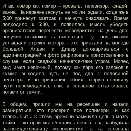
Итак, номер как номер – кровать, телевизор, кондей,
ванна. На нервяке заснуть не могли, ждали, когда же в
5:00 принесут завтрак и начнуть снаряжать. Время
подходило к 5:30, и появилась мысль убедить
организаторов перенести мероприятие на день-два,
получив возможность выспаться. Тут под окнами
услышали стрекот мотора – это приехали на мопеде
Большой Алдан и Дивер договариваться с
администрацией и фотографировать приготовления в
случае, если свадьба начнется-таки утром. Мопед
вид имел неважный, потому как пара его ездоков в
сумме выходила чуть не под два с половиной
центнера, и по признанию обоих, вторую половину
пути перемещались они, в основном отталкиваясь
ногами от земли.
В общем, пришли мы на ресепшен и начали
разбираться, кто просерил все полимеры, и как
теперь быть. К этому времени замкнула цепь в мозгу
тайки, с которой мы общались ночью, она разбудила
распорядительницу мероприятия, а та осознала