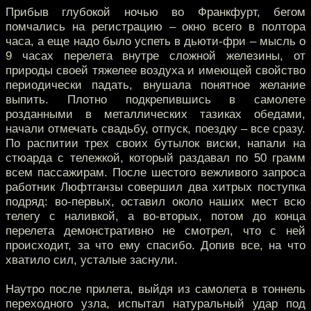
Прибыв глубокой ночью во Франкфурт, бегом
помчались на регистрацию – окно всего в полтора
часа, а еще надо было успеть в дьюти-фри – мысль о
9 часах перелета внутре сложной железины, от
природы своей тяжелее воздуха и имеющей свойство
периодически падать, внушала понятное желание
выпить. Плотно подкрепившись в самолете
розданными в металлических тазиках обедами,
начали отмечать свадьбу, отпуск, поездку – все сразу.
По распитии трех своих бутылок виски, напали на
стюарда с тележкой, который раздавал по 50 грамм
всем пассажирам. После шестого вежливого запроса
работник Люфтганзы совершил два хитрых поступка
подряд: во-первых, оставил около наших мест всю
телегу с наливкой, а во-вторых, потом до конца
перелета демонстративно не смотрел, что с ней
происходит, за что ему спасибо. Допив все, на что
хватило сил, усталые заснули.
Наутро после прилета, выйдя из самолета в тоннель
переходного узла, испытал натуральный удар под