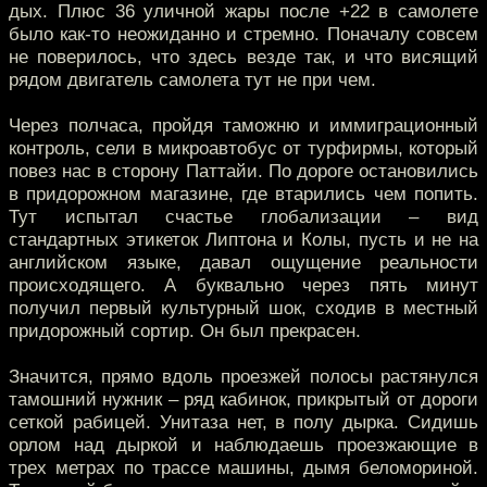
дых. Плюс 36 уличной жары после +22 в самолете
было как-то неожиданно и стремно. Поначалу совсем
не поверилось, что здесь везде так, и что висящий
рядом двигатель самолета тут не при чем.
Через полчаса, пройдя таможню и иммиграционный
контроль, сели в микроавтобус от турфирмы, который
повез нас в сторону Паттайи. По дороге остановились
в придорожном магазине, где втарились чем попить.
Тут испытал счастье глобализации – вид
стандартных этикеток Липтона и Колы, пусть и не на
английском языке, давал ощущение реальности
происходящего. А буквально через пять минут
получил первый культурный шок, сходив в местный
придорожный сортир. Он был прекрасен.
Значится, прямо вдоль проезжей полосы растянулся
тамошний нужник – ряд кабинок, прикрытый от дороги
сеткой рабицей. Унитаза нет, в полу дырка. Сидишь
орлом над дыркой и наблюдаешь проезжающие в
трех метрах по трассе машины, дымя беломориной.