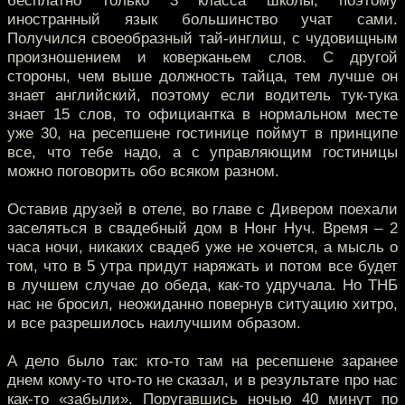
иностранный язык большинство учат сами.
Получился своеобразный тай-инглиш, с чудовищным
произношением и коверканьем слов. С другой
стороны, чем выше должность тайца, тем лучше он
знает английский, поэтому если водитель тук-тука
знает 15 слов, то официантка в нормальном месте
уже 30, на ресепшене гостинице поймут в принципе
все, что тебе надо, а с управляющим гостиницы
можно поговорить обо всяком разном.
Оставив друзей в отеле, во главе с Дивером поехали
заселяться в свадебный дом в Нонг Нуч. Время – 2
часа ночи, никаких свадеб уже не хочется, а мысль о
том, что в 5 утра придут наряжать и потом все будет
в лучшем случае до обеда, как-то удручала. Но ТНБ
нас не бросил, неожиданно повернув ситуацию хитро,
и все разрешилось наилучшим образом.
А дело было так: кто-то там на ресепшене заранее
днем кому-то что-то не сказал, и в результате про нас
как-то «забыли». Поругавшись ночью 40 минут по