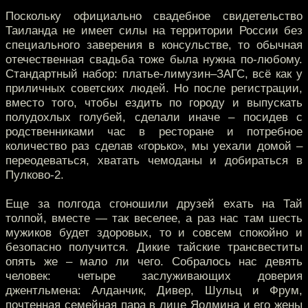
Поскольку официально свадебное свидетельство
Таиланда не имеет силы на территории России без
специального заверения в консульстве, то обычная
отечественная свадьба тоже была нужна по-любому.
Стандартный набор: платье-лимузин–ЗАГС, всё как у
приличных советских людей. Но после регистрации,
вместо того, чтобы ездить по городу и выпускать
полудохлых голубей, сделали иначе – посидев с
родственниками час в ресторане и потребное
количество раз сделав «горько», мы уехали домой –
переодеваться, хватать чемоданы и добираться в
Пулково-2.
Еще за полгода сгоношили друзей ехать на Тай
толпой, вместе — так веселее, а раз нас там шесть
мужиков будет здоровых, то и совсем спокойно и
безопасно получится. Дикие тайские трансвеститы
опять же – мало ли чего. Собралось нас девять
человек: четыре заслуживающих доверия
джентльмена: Алданчик, Дивер, Шульц и Фрум,
почтенная семейная пара в лице Яодмина и его жены