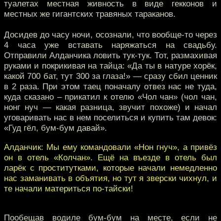
туалетах местная живность в виде гекконов и
местных же гигантских травяных тараканов.
Досидев до часу ночи, осознали, что вообще-то через
4 часа уже вставать наряжаться на свадьбу.
Отправили Алданчика ловить тук-тук. Тот, размахивая
руками и покрикивая на тайца: «Да ты в натуре хорёк,
какой 700 бат, тут 300 за глаза!» — сразу сбил ценник
в 2 раза. При этом таец поначалу отвез нас не туда,
куда сказано – прикатил к отелю «Чол чан» (чол чан,
нонг нуч — какая разница, звучит похоже) и начал
уговаривать нас в нем поселиться и купить там девок:
«Гуд гёл, бум-бум давай».
Алданчик: Мы ему командовали «Нон гнуч», а привёз
он в отель «Колчан». Ещё на въезде в отель был
ларёк с проститутками, которые начали немедленно
нас заманивать в объятия, но тут я зверски чихнул, и
те начали материться по-тайски!
Пообещав водиле бум-бум на месте, если не