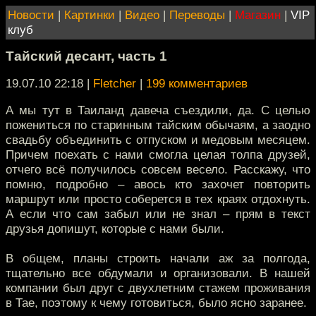
Новости
|
Картинки
|
Видео
|
Переводы
|
Магазин
|
VIP
клуб
Тайский десант, часть 1
19.07.10 22:18
|
Fletcher
|
199 комментариев
А мы тут в Таиланд давеча съездили, да. С целью
пожениться по старинным тайским обычаям, а заодно
свадьбу объединить с отпуском и медовым месяцем.
Причем поехать с нами смогла целая толпа друзей,
отчего всё получилось совсем весело. Расскажу, что
помню, подробно – авось кто захочет повторить
маршрут или просто соберется в тех краях отдохнуть.
А если что сам забыл или не знал – прям в текст
друзья допишут, которые с нами были.
В общем, планы строить начали аж за полгода,
тщательно все обдумали и организовали. В нашей
компании был друг с двухлетним стажем проживания
в Тае, поэтому к чему готовиться, было ясно заранее.