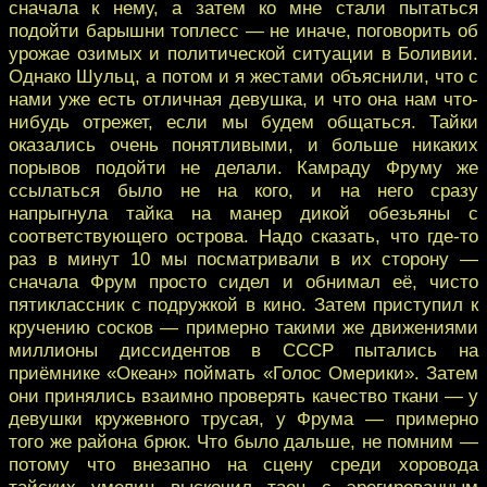
сначала к нему, а затем ко мне стали пытаться
подойти барышни топлесс — не иначе, поговорить об
урожае озимых и политической ситуации в Боливии.
Однако Шульц, а потом и я жестами объяснили, что с
нами уже есть отличная девушка, и что она нам что-
нибудь отрежет, если мы будем общаться. Тайки
оказались очень понятливыми, и больше никаких
порывов подойти не делали. Камраду Фруму же
ссылаться было не на кого, и на него сразу
напрыгнула тайка на манер дикой обезьяны с
соответствующего острова. Надо сказать, что где-то
раз в минут 10 мы посматривали в их сторону —
сначала Фрум просто сидел и обнимал её, чисто
пятиклассник с подружкой в кино. Затем приступил к
кручению сосков — примерно такими же движениями
миллионы диссидентов в СССР пытались на
приёмнике «Океан» поймать «Голос Омерики». Затем
они принялись взаимно проверять качество ткани — у
девушки кружевного трусая, у Фрума — примерно
того же района брюк. Что было дальше, не помним —
потому что внезапно на сцену среди хоровода
тайских умелиц выскочил таец с эрегированным