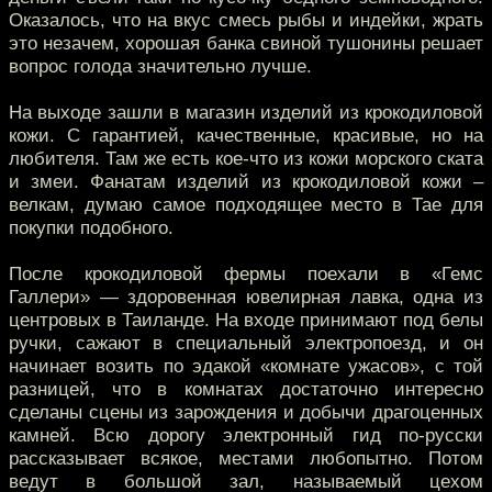
Оказалось, что на вкус смесь рыбы и индейки, жрать
это незачем, хорошая банка свиной тушонины решает
вопрос голода значительно лучше.
На выходе зашли в магазин изделий из крокодиловой
кожи. С гарантией, качественные, красивые, но на
любителя. Там же есть кое-что из кожи морского ската
и змеи. Фанатам изделий из крокодиловой кожи –
велкам, думаю самое подходящее место в Тае для
покупки подобного.
После крокодиловой фермы поехали в «Гемс
Галлери» — здоровенная ювелирная лавка, одна из
центровых в Таиланде. На входе принимают под белы
ручки, сажают в специальный электропоезд, и он
начинает возить по эдакой «комнате ужасов», с той
разницей, что в комнатах достаточно интересно
сделаны сцены из зарождения и добычи драгоценных
камней. Всю дорогу электронный гид по-русски
рассказывает всякое, местами любопытно. Потом
ведут в большой зал, называемый цехом