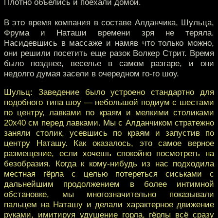
Плотно объелись и поехали домой.
В это время компания в составе Алданчика, Шульца,
Фрума и Наташи времени зря не теряла.
Насидевшись в массаже и намяв что только можно,
они решили посетить еще разок Волкер Стрит. Время
было позднее, веселье в самом разгаре, и они
недолго думая засели в очередном го-го шоу.
Шульц: Заведение было устроено стандартно для
подобного типа шоу — небольшой подиум с шестами
по центру, лавками по краям и мелкими столиками
20х40 см перед лавками. Мы с Алданчиком стратежно
заняли столик, усевшись по краям и запустив по
центру Наташу. Как оказалось, это самое верное
размещение, если хочешь спокойно посмотреть на
безобразия. Когда к кому-нибудь из нас подходила
местная гёрла с целью потереться сиськами с
дальнейшим продолжением в более интимной
обстановке, мы многозначительно показывали
пальцем на Наташу и делали характерное движение
руками, имитируя удушение горла, гёрлы всё сразу