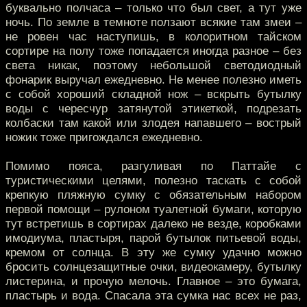
буквально полчаса – только что был свет, а тут уже
ночь. По земле в темноте ползают всякие там змеи –
не ровен час наступишь, в колоритном тайском
сортире на полу тоже попадается иногда разное – без
света никак, поэтому небольшой светодиодный
фонарик выручал ежедневно. Не менее полезно иметь
с собой хороший складной нож – вскрыть бутылку
воды с чересчур затянутой этикеткой, подрезать
колбаски там какой или злодея напавшего – вострый
ножик тоже пригождался ежедневно.
Помимо пояса, разгуливая по Паттайе с
туристическими целями, полезно таскать с собой
крепкую пляжную сумку с обязательным набором
первой помощи – рулоном туалетной бумаги, которую
тут встретишь в сортирах далеко не везде, коробками
имодиума, пластыря, парой бутылок питьевой воды,
кремом от солнца. В эту же сумку удачно можно
бросить солнцезащитные очки, видеокамеру, бутылку
листерина, и прочую мелочь. Главное – это бумага,
пластырь и вода. Спасала эта сумка нас всех не раз,