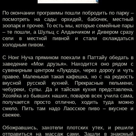
По окончании программы пошли побродить по парку –
посмотреть на сады орхидей, бабочек, местный
зоопарк и прочее. То есть мы, которые семейные пары
– те пошли, а Шульц с Алданчиком и Дивером сразу
сели в местной пивной и стали охлаждаться
холодным пивом.
С Нонг Нуча прямиком поехали в Паттайу обедать в
заведение «Мои друзья». Находится оно рядом с
сувенирным центром «Лукдод», через дорогу и чуть
правее. Маленькая такая кафешка, но с на редкость
вкусной русской кухней. Прекрасные пельмени,
чебуреки, супы. Да и тайская кухня представлена.
Хозяйка из бывших наших, поваров всех учила сама,
получается просто отлично, ходить туда можно
смело. Пить там надо Лаосское пиво – вкусное и
свежее.
Обожравшись, захотели плотских утех, и решили
отправиться на массаж сами. Зашли в знакомый