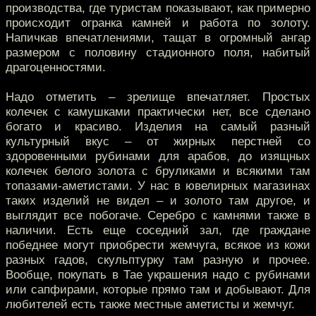
производства, где туристам показывают, как примерно
происходит огранка камней и работа по золоту.
Напичкав впечатлениями, тащат в огромный ангар
размером с половину стадионного поля, набитый
драгоценностями.
Надо отметить – зрелище впечатляет. Простых
колечек с камушками практически нет, все сделано
богато и красиво. Изделия на самый разный
культурный вкус – от жирных перстней со
здоровенными рубинами для арабов, до изящных
колечек белого золота с бруликами и всякими там
топазами-аметистами. У нас в ювелирных магазинах
таких изделий не видел – и золото там другое, и
выглядит все побогаче. Серебро с камнями также в
наличии. Есть еще соседний зал, где граждане
победнее могут приобрести жемчуга, всякое из кожи
разных гадов, скульптурку там разную и прочее.
Вообще, покупать в Тае украшения надо с рубинами
или сапфирами, которые прямо там и добывают. Для
любителей есть также местные аметисты и жемчуг.