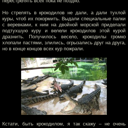
перестрелять всех пока не поздно.
Но стрелять в крокодилов не дали, а дали тухлой
куры, чтоб их покормить. Выдали специальные палки
с веревками, к ним на двойной морской приделали
подтухшую куру и велели крокодилов этой курой
дразнить. Получилось весело, крокодилы громко
хлопали пастями, злились, огрызались друг на друга,
но в конце концов всех кур пожрали.
Кстати, быть крокодилом, я так скажу – не очень