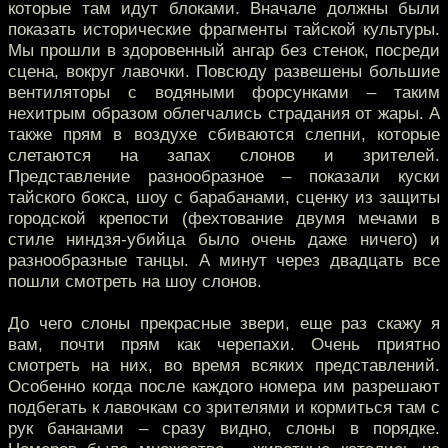
которые там идут блоками. Вначале должны были
показать исторические фрагменты тайской культуры.
Мы прошли в здоровенный ангар без стенок, посреди
сцена, вокруг лавочки. Повсюду развешены большие
вентиляторы с водяными форсунками – таким
нехитрым образом облегчались страдания от жары. А
также прям в воздухе сбиваются слепни, которые
слетаются на запах слонов и зрителей.
Представление разнообразное – показали куски
тайского бокса, шоу с барабанами, сценку из защиты
городской крепости (фехтование двумя мечами в
стиле ниндзя-убийца было очень даже ничего) и
разнообразные танцы. А минут через двадцать все
пошли смотреть на шоу слонов.
До чего слоны прекрасные звери, еще раз скажу я
вам, почти прям как черепахи. Очень приятно
смотреть на них, во время всяких представлений.
Особенно когда после каждого номера им разрешают
подбегать к лавочкам со зрителями и кормиться там с
рук бананами – сразу видно, слоны в порядке.