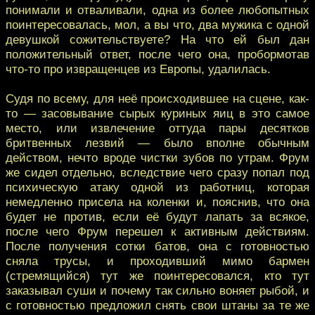
понимали и отваливали, одна из более любопытных
поинтересовалась, мол, а вы что, два мужика с одной
девушкой сожительствуете? На что ей был дан
положительный ответ, после чего она, пробормотав
что-то про извращенцев из Европы, удалилась.
Судя по всему, для неё происходившее на сцене, как-
то — засовывание сырых куриных яиц в это самое
место, или извлечение оттуда пары десятков
бритвенных лезвий — было вполне обычным
действом, нечто вроде чистки зубов по утрам. Фрум
же сидел отдельно, вследствие чего сразу попал под
психическую атаку одной из работниц, которая
немедленно присела на коленки и, пояснив, что она
будет не против, если её будут лапать за всякое,
после чего Фрум перешел к активным действиям.
После получения сотки батов, она с готовностью
сняла трусы, и проходивший мимо бармен
(стремящийся) тут же поинтересовался, кто тут
заказывал суши и почему так сильно воняет рыбой, и
с готовностью предложил снять свои штаны за те же