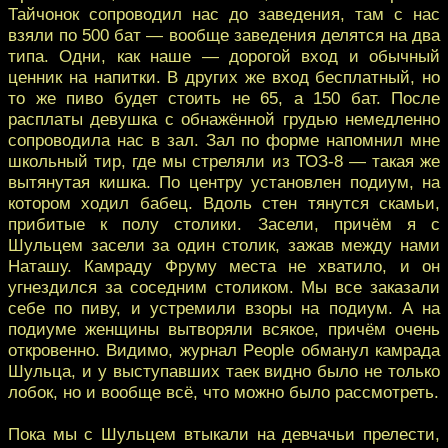
Тайчонок сопроводил нас до заведения, там с нас
взяли по 500 бат — вообще заведения делятся на два
типа. Одни, как наше — дорогой вход и обычный
ценник на напитки. В других же вход бесплатный, но
то же пиво будет стоить не 65, а 150 бат. После
расплаты девушка с обнажённой грудью немедленно
сопроводила нас в зал. Зал по форме напомнил мне
школьный тир, где мы стреляли из ТОЗ-8 — такая же
вытянутая кишка. По центру установлен подиум, на
котором ходил бабец. Вдоль стен тянутся скамьи,
прибитые к полу столики. Засели, причём я с
Шульцем засели за один столик, зажав между нами
Наташу. Камраду Фруму места не хватило, и он
угнездился за соседним столиком. Мы все заказали
себе по пиву, и устремили взоры на подиум. А на
подиуме женщины вытворяли всякое, причём очень
откровенно. Видимо, журнал People обманул камрада
Шульца, и у выступавших таек видно было не только
лобок, но и вообще всё, что можно было рассмотреть.
Пока мы с Шульцем втыкали на девчачьи прелести,