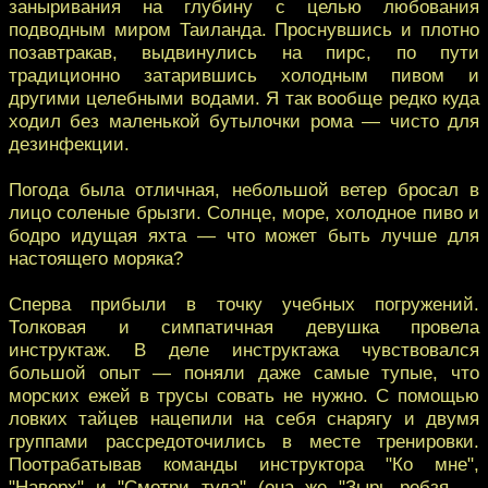
заныривания на глубину с целью любования
подводным миром Таиланда. Проснувшись и плотно
позавтракав, выдвинулись на пирс, по пути
традиционно затарившись холодным пивом и
другими целебными водами. Я так вообще редко куда
ходил без маленькой бутылочки рома — чисто для
дезинфекции.
Погода была отличная, небольшой ветер бросал в
лицо соленые брызги. Солнце, море, холодное пиво и
бодро идущая яхта — что может быть лучше для
настоящего моряка?
Сперва прибыли в точку учебных погружений.
Толковая и симпатичная девушка провела
инструктаж. В деле инструктажа чувствовался
большой опыт — поняли даже самые тупые, что
морских ежей в трусы совать не нужно. С помощью
ловких тайцев нацепили на себя снарягу и двумя
группами рассредоточились в месте тренировки.
Поотрабатывав команды инструктора "Ко мне",
"Наверх" и "Смотри туда" (она же "Зырь ребзя —