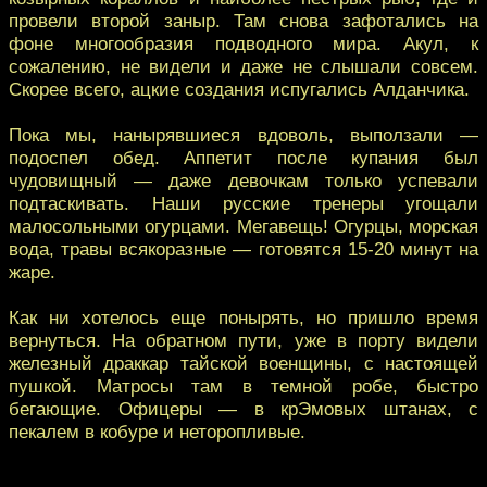
провели второй заныр. Там снова зафотались на
фоне многообразия подводного мира. Акул, к
сожалению, не видели и даже не слышали совсем.
Скорее всего, ацкие создания испугались Алданчика.
Пока мы, нанырявшиеся вдоволь, выползали —
подоспел обед. Аппетит после купания был
чудовищный — даже девочкам только успевали
подтаскивать. Наши русские тренеры угощали
малосольными огурцами. Мегавещь! Огурцы, морская
вода, травы всякоразные — готовятся 15-20 минут на
жаре.
Как ни хотелось еще понырять, но пришло время
вернуться. На обратном пути, уже в порту видели
железный драккар тайской военщины, с настоящей
пушкой. Матросы там в темной робе, быстро
бегающие. Офицеры — в крЭмовых штанах, с
пекалем в кобуре и неторопливые.