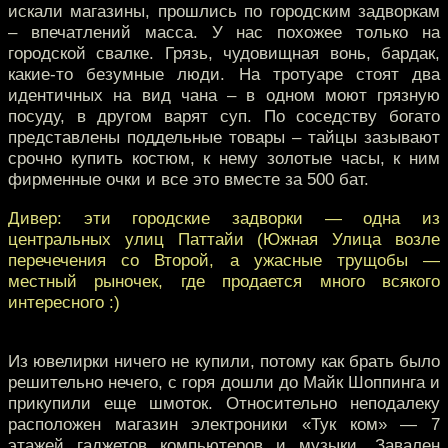
искали магазины, прошлись по городским задворкам
– впечатлений масса. У нас похожее только на
городской свалке. Грязь, чудовищная вонь, бардак,
какие-то безумные люди. На тротуаре стоят два
идентичных на вид чана – в одном моют грязную
посуду, в другом варят суп. По соседству богато
представлены поддельные товары – тайцы зазывают
срочно купить костюм, к нему золотые часы, к ним
фирменные очки и все это вместе за 500 бат.
Дивер: эти городские задворки — одна из
центральных улиц Паттайи (Южная Улица возле
перечечения со Второй, а ужасные трущобы —
местный рыночек, где продается много всякого
интересного :)
Из ювелирки ничего не купили, потому как брать было
решительно нечего, с горя дошли до Майк Шоппинга и
прикупили еще шмоток. Относительно неподалеку
расположен магазин электроники «Тук ком» — 7
этажей гаджетов компьютеров и музыки. Завален