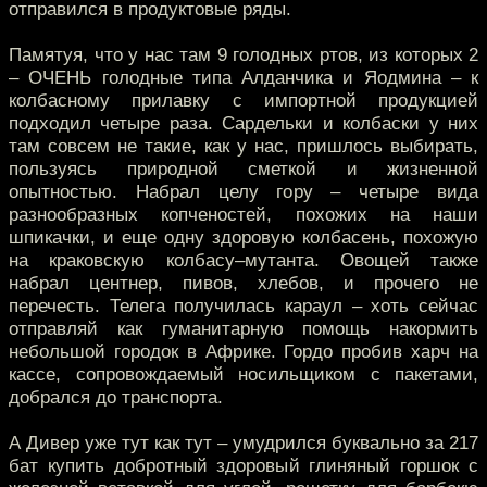
отправился в продуктовые ряды.
Памятуя, что у нас там 9 голодных ртов, из которых 2
– ОЧЕНЬ голодные типа Алданчика и Яодмина – к
колбасному прилавку с импортной продукцией
подходил четыре раза. Сардельки и колбаски у них
там совсем не такие, как у нас, пришлось выбирать,
пользуясь природной сметкой и жизненной
опытностью. Набрал целу гору – четыре вида
разнообразных копченостей, похожих на наши
шпикачки, и еще одну здоровую колбасень, похожую
на краковскую колбасу–мутанта. Овощей также
набрал центнер, пивов, хлебов, и прочего не
перечесть. Телега получилась караул – хоть сейчас
отправляй как гуманитарную помощь накормить
небольшой городок в Африке. Гордо пробив харч на
кассе, сопровождаемый носильщиком с пакетами,
добрался до транспорта.
А Дивер уже тут как тут – умудрился буквально за 217
бат купить добротный здоровый глиняный горшок с