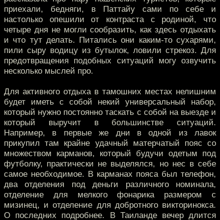
приехали, бедняги, в Паттайу сами по себе и
настолько опешили от контраста с родиной, что
четыре дня не могли сообразить, как здесь отдыхать
и что тут делать. Питались они каким-то сухарями,
пили сыру водицу из бутылок, ловили стрекоз. Для
предотвращения подобных ситуаций могу озвучить
несколько мыслей про.
Для активного отдыха в тамошних местах нелишним
будет иметь с собой некий универсальный набор,
который нужно постоянно таскать с собой на выезде и
который выручит в большинстве ситуаций.
Например, в первые же дни в одной из лавок
прикупил там крайне удачный матерчатый пояс со
множеством карманов, который будучи одетым под
футболку, практически не выделялся, но нес в себе
самое необходимое. В карманах пояса был телефон,
два отделения под деньги различного номинала,
отделение для мелкого фонарика размером с
мизинец, и отделение для добротного викторинокса.
О последних подробнее. В Таиланде вечер длится