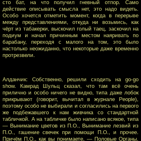
сто бат, на что получил гневный отпор. Само
действие описывать смысла нет, это надо видеть.
Особо хочется отметить момент, когда в перерыве
между представлениями, откуда ни возьмись, как
чёрт из табакерки, выскочил голый таец, заскочил на
подиум и начал причинным местом наяривать по
барабану, переходя с малого на том, это было
настолько неожиданно, что некоторые даже временно
протрезвели.
Алданчик: Собственно, решили сходить на go-go
show. Камрад Шульц сказал, что там всё очень
прилично и особо ничего не видно, типа даже лобок
прикрывают (говорит, вычитал в журнале People),
поэтому особо не выбирали и согласились на первого
же подбежавшего к нам живчика со стандартной
табличкой. А на табличке было написано всякое, типа
— Вынимание цветов из П.О., Вынимание лезвий из
П.О., гашение свечек при помощи П.О., и прочее.
Причём П.О., как вы понимаете, — Половые Органы.