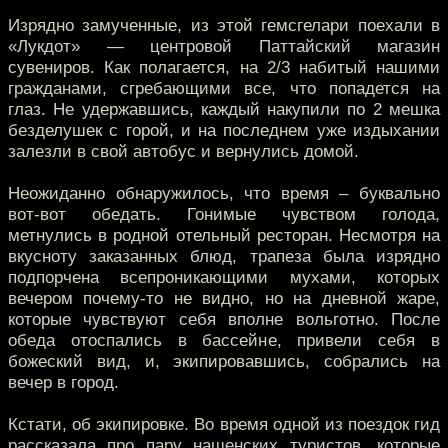
Изрядно замученные, из этой гемсгелари поехали в
«Лукдот» — центровой Паттайский магазин
сувениров. Как полагается, на 2/3 набитый нашими
гражданами, сгребающими все, что попадется на
глаз. Не удержавшись, каждый накупили по 2 мешка
безделушек с горой, и на последнем уже издыхании
залезли в свой автобус и вернулись домой.
Неожиданно обнаружилось, что время – буквально
вот-вот обедать. Гонимые чувством голода,
метнулись в родной отельный ресторан. Несмотря на
вкусноту заказанных блюд, трапеза была изрядно
подпорчена всепроникающими мухами, которых
вечером почему-то не видно, но на дневной жаре,
которые чувствуют себя вполне вольготно. После
обеда отоспались в бассейне, привели себя в
божеский вид, и, экипировавшись, собрались на
вечер в город.
Кстати, об экипировке. Во время одной из поездок гид
рассказала про пару нашенских туристов, которые