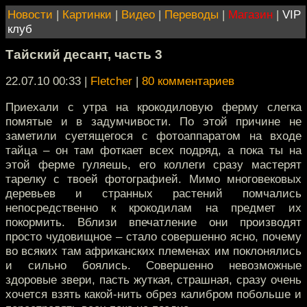
Новости
|
Картинки
|
Видео
|
Переводы
|
Магазин
|
VIP
клуб
Тайский десант, часть 3
22.07.10 00:33
|
Fletcher
|
80 комментариев
Приехали с утра на крокодиловую ферму слегка
помятые и в задумчивости. По этой причине не
заметили суетящегося с фотоаппаратом на входе
тайца – он там фоткает всех подряд, а пока ты на
этой ферме гуляешь, его коллеги сразу мастерят
тарелку с твоей фотографией. Мимо многовековых
деревьев и странных растений помчались
непосредственно к крокодилам на предмет их
покормить. Вблизи впечатление они производят
просто чудовищное – стало совершенно ясно, почему
во всяких там африканских племенах им поклонялись
и сильно боялись. Совершенно невозможные
здоровые звери, пасть жуткая, страшная, сразу очень
хочется взять какой-нить обрез калибром побольше и