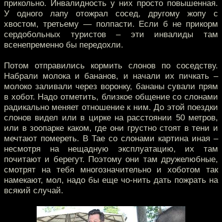
прикольно. Инвалидность у них просто повышенная.
У одного лапу отожрал сосед, другому жопу с
хвостом, третьему — полпасти. Если б не прикорм
сердобольных туристов – эти инвалиды там
всенепременно бы передохли.
Потом отправились кормить слонов по соседству.
Набрали молока и бананов, и начали их пичкать –
молоко заливали через воронку, бананы сували прям
в хобот. Надо отметить, близкое общение со слонами
радикально меняет отношение к ним. До этой поездки
слонов видел или в цирке на расстоянии 50 метров,
или в зоопарке каком, где они грустно стоят в тени и
мечтают помереть. В Тае со слонами картина иная –
несмотря на нещадную эксплуатацию, их там
почитают и берегут. Поэтому они там дружелюбные,
смотрят на тебя многозначительно и хоботом так
намекают, мол, надо бы еще чо-нить дать пожрать на
всякий случай.