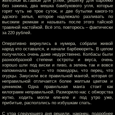
железной вставкой для углей, решетку для барбекю
без зажима, два мешка бамбукового угля, которые
горят чуть не трое суток, и две бутылки какого-то
адского зелья, которое надлежало разливать по
высоким рюмкам и называть после этого тайской
травяной настойкой. Всё это, повторюсь – фактически
за 220 рублей.
Оперативно вернулись в нумера, собрали живой
народ кто оставался, и начали барбекюрить. В целом
получилось очень даже недурственно. Колбасы были
разнообразной степени остроты и вкуса, очень
хорошо шли под виски и пиво, а зелень так и вовсе
напоминала нашу – что помидоры, что перец, что
огурцы. Закусили все правильной мангой, которая от
неправильной отличается более желтым цветом и
ценником. Одна правильная манга стоит как
килограмм неправильной. Разморило нас с обжорства
жутко, ходить могли еле-еле и под утро уже,
прибитые, расползлись по избушкам спать.
С утра следующего дня решили, наконец, подробнее