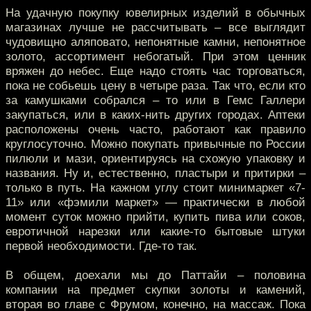
На удачную покупку ювелирных изделий в обычных
магазинах лучше не рассчитывать – все выглядит
чудовищно аляповато, непонятные камни, непонятное
золото, ассортимент небогатый. При этом ценник
вряжен до небес. Еще надо стоять час торговаться,
пока не собьешь цену в четыре раза. Так что, если кто
за камушками собрался – то или в Гемс Галлери
закупаться, или в каких-нить других городах. Аптеки
расположены очень часто, работают как правило
круглосуточно. Можно покупать привычные по России
пилюли и мази, ориентируясь на схожую упаковку и
названия. Ну и, естественно, пластыри и притирки –
только в путь. На кажном углу стоит минимаркет «7-
11» или «фэмили маркет» — практически в любой
момент суток можно прийти, купить пива или соков,
евротичной нарезки или какие-то бытовые штуки
первой необходимости. Где-то так.
В общем, доехали мы до Паттайи – половина
компании на предмет скупки золоты и камений,
вторая во главе с Фрумом, конечно, на массаж. Пока