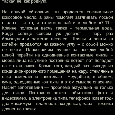
таскал ее, как родную.
На случай обгорания тут продается специальное
кокосовое масло, а раны помогает затягивать лосьон
с алоэ – и то, и то можно найти в любом «7-11».
Крайне полезная весчь также – термальная вода.
Когда солнце совсем уж допечет – пару раз
брызнулся и заметно веселее. Шляпы и зонты за
копейки продаются на кажном углу – с собой можно
не везти. Плохозрячим лучше на поездку любой
ценой перейти на однодневные контактные линзы –
морда лица на улице постоянно потеет, пот попадает
на стекла очков. Кроме того, каждый раз выходя из
кондиционированного помещения на жару, стеклянные
очки немедленно запотевают. Неудобств, в общем,
куча, однодневные контакты в этом смысле спасение.
Насчет запотевания — проблема актуальна не только
для очков. Постоянно потеют объективы фото и
видеокамер, а электроника типа телефонов живет год-
два максимум – влажность, конденсат, жара – техника
дохнет на глазах.