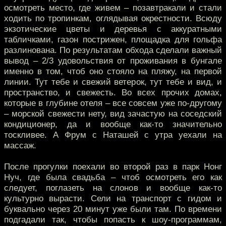
осмотреть место, где живем – позавтракали и стали
ходить по тропинкам, оглядывая окрестности. Всюду
экзотические цветы и деревья с аккуратными
табличками, газон пострижен, площадка для гольфа
разлинована. По результатам обхода сделали важный
вывод – 2/3 удовольствия от проживания в бунгале
именно в том, чтоб оно стояло на пляжу, на первой
линии. Тут тебе и свежий ветерок, тут тебе и вид, и
пространство, и свежесть. Во всех прочих домах,
которые в глубине отеля – все совсем уже по-другому
– морской свежести нету, вид зачастую на соседский
кондиционер, да и вообще как-то значительно
тоскливее. А Фрум с Наташей с утра уехали на
массаж.
После прогулки поехали во второй раз в парк Нонг
Нуч, где была свадьба – чтоб осмотреть его как
следует, поглазеть на слонов и вообще как-то
культурно вырасти. Сели на транспорт с гидом и
буквально через 20 минут уже были там. По времени
подгадали так, чтобы попасть к шоу-программам,