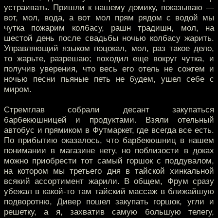
устраивать. Пришли к нашему домику, показываю —
вот, мол, вода, а вот мол прям рядом с водой мы
чутка пожарим колбасу, рашн традишн, мол, на
шестой день после свадьбы ночью колбасу жарить.
Управляющий языком поцокал, мол, раз такое дело,
то жарьте, разрешаю; походил еще вокруг чутка, и
получив уверения, что весь его отель не сожгем и
ночью песни пьяные петь не будем, ушел себе с
миром.
Стремглав собрали десант закупаться
барбекюшницей и продуктами. Взяли отельный
автобус и прямиком в Футмаркет, где всегда все есть.
По прибытию оказалось, что барбекюшниц в нашем
понимании в магазине нету, но поблизости в доках
можно приобрести тот самый горшок с поддувалом,
на котором мы третьего дня в тайской хинкальной
всякий ассортимент жарили. В общем, Фрум сразу
убежал в какой-то там тайский массаж в ближайшую
подворотню, Дивер пошел закупать горшок, угли и
решетку, а я, захватив самую большую телегу,