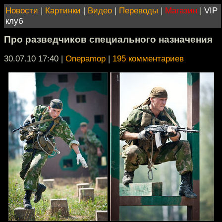
Новости
|
Картинки
|
Видео
|
Переводы
|
Магазин
|
VIP
клуб
Про разведчиков специального назначения
30.07.10 17:40
|
Onepamop
|
195 комментариев