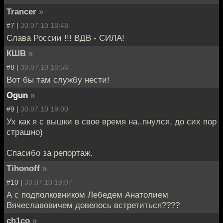
Trancer
»
#7 |
30.07.10 18:48
Слава России !!! ВДВ - СИЛА!
КШВ
»
#8 |
30.07.10 18:56
Вот бы там службу нести!
Ogun
»
#9 |
30.07.10 19:00
Ух как я с вышки в свое время на..пнулся, до сих пор
страшно)
Спасибо за репортаж.
Tihonoff
»
#10 |
30.07.10 19:07
А с подполковником Лебедем Анатолием
Вячеславовичем довелось встретиться????
ch1co
»