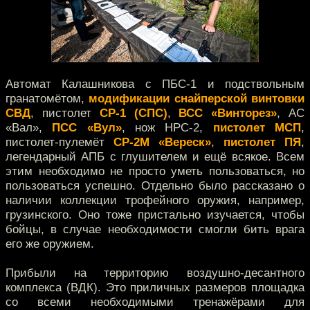
Автомат Калашникова с ПБС-1 и подствольным
гранатомётом,
модификации снайперской винтовки
СВД
, пистолет
СР-1 (СПС)
,
ВСС «Винторез»
, АС
«Вал»,
ПСС «Вул»
, нож НРС-2,
пистолет МСП
,
пистолет-пулемёт
СР-2М «Вереск»
,
пистолет ПЯ
,
легендарный АПБ с глушителем и ещё всякое. Всем
этим необходимо не просто уметь пользоваться, но
пользоваться успешно. Отдельно было рассказано о
наличии коллекции трофейного оружия, например,
грузинского. Оно тоже пристально изучается, чтобы
бойцы, в случае необходимости смогли бить врага
его же оружием.
Прибыли на территорию воздушно-десантного
комплекса (ВДК). Это приличных размеров площадка
со всеми необходимыми тренажёрами для