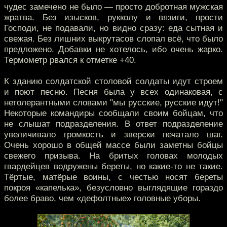
чудес замечено не было — просто добротная мужская
жратва. Без изысков, рукколу и вязиги, прости
Господи, не подавали, но видно сразу: еда сытная и
свежая. Без лишних выкрутасов слопал всё, что было
предложено. Добавки не хотелось, ибо очень жарко.
Термометр рвался к отметке +40.
К зданию солдатской столовой солдаты идут строем
и поют песню. Песня была у всех одинаковая, с
нетолерантными словами "мы русские, русские идут!"
Некоторые командиры сообщали своим бойцам, что
не слышат подразделения. В ответ подразделение
увеличивало громкость и зверски печатало шаг.
Очень хорошо в общей массе были заметны бойцы
свежего призыва. На бритых головах молодых
гвардейцев водружены береты, но какие-то не такие.
Тёртые, матёрые воины, с честью носят береты
покроя «капелька», безусловно выглядящие гораздо
более браво, чем «дефолтные» головные уборы.