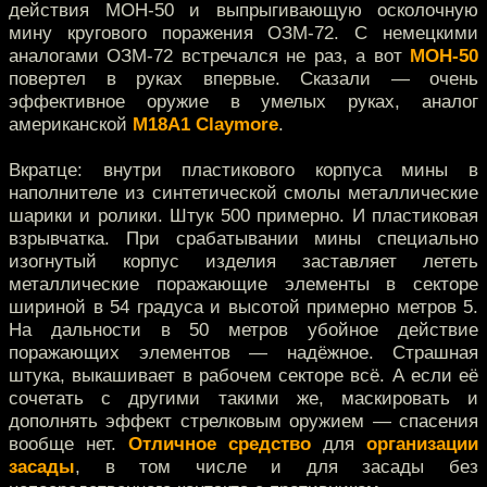
действия МОН-50 и выпрыгивающую осколочную
мину кругового поражения ОЗМ-72. С немецкими
аналогами ОЗМ-72 встречался не раз, а вот
МОН-50
повертел в руках впервые. Сказали — очень
эффективное оружие в умелых руках, аналог
американской
M18A1 Claymore
.
Вкратце: внутри пластикового корпуса мины в
наполнителе из синтетической смолы металлические
шарики и ролики. Штук 500 примерно. И пластиковая
взрывчатка. При срабатывании мины специально
изогнутый корпус изделия заставляет лететь
металлические поражающие элементы в секторе
шириной в 54 градуса и высотой примерно метров 5.
На дальности в 50 метров убойное действие
поражающих элементов — надёжное. Страшная
штука, выкашивает в рабочем секторе всё. А если её
сочетать с другими такими же, маскировать и
дополнять эффект стрелковым оружием — спасения
вообще нет.
Отличное средство
для
организации
засады
, в том числе и для засады без