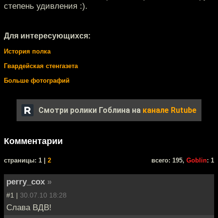
степень удивления :).
Для интересующихся:
История полка
Гвардейская стенгазета
Больше фотографий
Смотри ролики Гоблина на
канале Rutube
Комментарии
cтраницы: 1 |
2
всего: 195,
Goblin
: 1
perry_cox
»
#1 |
30.07.10 18:28
Слава ВДВ!