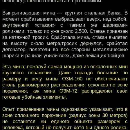
непосредственного контакта с противником.
Выпрыгивающая мина — круглая стальная банка. В
момент срабатывания выбрасывает вверх, над собой,
внутренний «стакан» с такими же шариками-
роликами, только их уже около 2.500. Стакан привязан
за натяжной тросик. Сработала мина, стакан вылетел
на высоту около метра,тросик дёрнулся, сработал
детонатор, полетели во все стороны металлические
шарики и ранили-убили всех, даже лежащих бойцов.
Эта мина, пожалуй самая мощная из осколочных мин
кругового поражения. Даже гораздо большие по
размеру и весу мины ОЗМ-160 не обеспечивают
столь равномерного распределения осколков по зоне
поражения, как мина ОЗМ-72 распределяет свои
готовые убойные элементы.
Опыт применения мины однозначно указывает, что в
зоне сплошного поражение (радиус зоны 30 метров)
не останется ни единого объекта размером с
человека, который не получит хотя бы одного ролика.