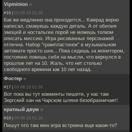
Vipminion
»
#16 |
03.08.10 01:26
Как же медленно она проходится... Камрад верно
написал, смакуешь каждую деталь. А от обилия
эмоций и ностальгии порой не можешь толком
описать миссию. Игра рисованных персонажей
отлична. Набор "грампластинок" в музыкальном
автомате просто шик... Пока сидишь за монитором,
постоянно ловишь себя на мысли, что вернулся в
прошлое лет на 10. Жаль, что нет столько
свободного времени как 10 лет назад.
Фостер
»
#17 |
03.08.10 01:26
Вот пока вы тут комменты пишите, у нас там
Зергский хан на Чарском шляхе безобразничает!
кратный двум
»
#18 |
03.08.10 01:26
Пишут что там мин игра встроена еще какая-то?