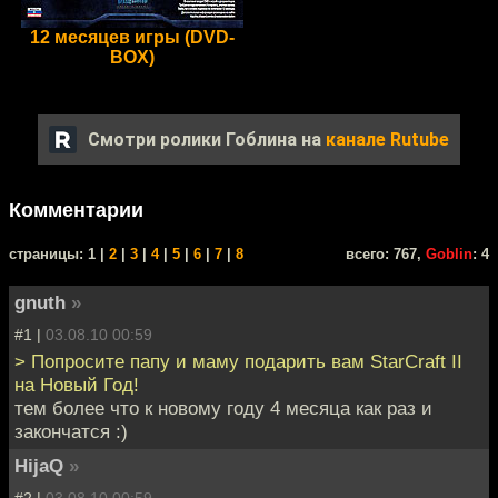
12 месяцев игры (DVD-
BOX)
Смотри ролики Гоблина на
канале Rutube
Комментарии
cтраницы: 1 |
2
|
3
|
4
|
5
|
6
|
7
|
8
всего: 767,
Goblin
: 4
gnuth
»
#1 |
03.08.10 00:59
> Попросите папу и маму подарить вам StarCraft II
на Новый Год!
тем более что к новому году 4 месяца как раз и
закончатся :)
HijaQ
»
#2 |
03.08.10 00:59