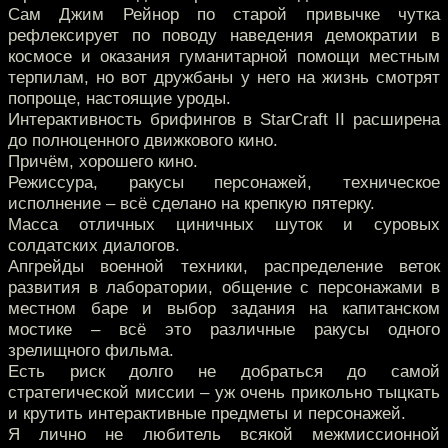
Сам Джим Рейнор по старой привычке чутка
рефлексирует по поводу наведения демократии в
космосе и оказания гуманитарной помощи местным
терпилам, но вот дружбаны у него на жизнь смотрят
попроще, настоящие уроды.
Интерактивность брифингов в StarCraft II расширена
до полноценного движкового кино.
Причём, хорошего кино.
Режиссура, ракусы персонажей, техническое
исполнение – всё сделано на крепкую пятерку.
Масса отличных циничных шуток и суровых
солдатских диалогов.
Апгрейды военной техники, распределение веток
развития в лаборатории, общение с персонажами в
местном баре и выбор задания на капитанском
мостике – всё это различные ракусы одного
зрелищного фильма.
Есть риск долго не добраться до самой
стратегической миссии – уж очень прикольно тыцкать
и крутить интерактивные предметы и персонажей.
Я лично не любитель всякой межмиссионной