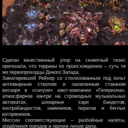
Сделан качественный упор на сюжетный тезис
оригинала, что терраны по происхождению – суть те
же первопроходцы Дикого Запада.
Заматеревший Рейнор со стилизованным под кольт
антикварным стволом и залапанным стаканом
вискаря в «салуне» кают-компании «Гипериона»,
атмосферное кантри на стромодных музыкальных
автоматах, шикарные хари бандитов,
контрабандистов, наемников, пиратов и беглых
каторжников.
Миссии соответствующие – разбойные налёты,
ограбления поездов и прочие лихие дела.