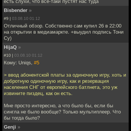
есть слухи, что всё-таки пустят нас туда
Bisbender
»
#9 |
03.08.10 01:12
Отличный обзор. Собственно сам купил 26 в 22:00
на открытии в медиамаркте. +выудил подпись Тони
Су)
HijaQ
»
#10 |
03.08.10 01:12
Кому: Uniqs,
#5
> ввод абонентской платы за одиночную игру, хоть и
добротную одиночную игру, как и резервация
населения СНГ от европейского батлнета, это уж
извините пиздец, как он есть.
Мне просто интересно, а что было бы, если бы
сингла не было вообще? Только мультиплеер. Что
бы тогда было?
Genji
»