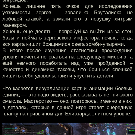
Хочешь лишние пять очков для исследования
уязвимости зергов – завали-ка Бруталиска не
лобовой атакой, а замани его в ловушку хитрым
маневром.
Хочешь еще десять – попробуй-ка выйти из-за стен
базы и поймать зерговского инфестора ночью, когда
вся карта кишит боящимися света зомби-упырями.
В итоге после изучения статистики прохождения
уровня хочется не рваться на следующую миссию, а
ещё немного поработать над уже пройденной –
качество и динамика таковы, что боишься спешкой
лишить себя удовольствия и упустить детали.
Что касается визуализации карт и анимации боевых
единиц — это надо видеть, рассказывать нет никакого
смысла. Мастерство — оно, повторюсь, именно в них,
в деталях, которые в данной игре ставят очередную
планку на привычном для Близзарда элитном уровне.