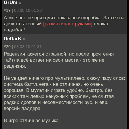
GrUm
»
#19 |
03.08.10 01:30
А мне все не приходит заказанная коробка. Зато я на
днях оттакенный
[размахивает руками]
плакат
надыбал!
DeDarK
»
#20 |
03.08.10 01:31
Рецензия кажется странной, но после прочтения
тайтла всё встает на свои места - это же не
рецензия.
Не увидел ничего про мультиплеер, скажу пару слов:
система баттл.нета - не отличная, но очень
хорошая. В мультик играть удобно, быстро, без
всяких там левых ненужных проблем, не считая
редких дропов и несовместимости рус. и евр.
версий ладдера.
В игре отличная музыка.