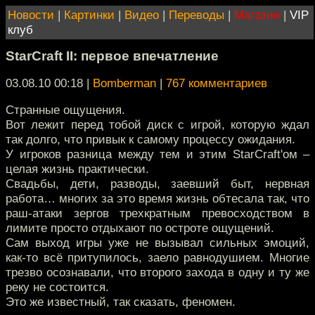
Новости
|
Картинки
|
Видео
|
Переводы
|
Магазин
|
VIP
клуб
StarCraft II: первое впечатление
03.08.10 00:18
|
Bomberman
|
767 комментариев
Странные ощущения.
Вот лежит перед тобой диск с игрой, которую ждал
так долго, что привык к самому процессу ожидания.
У игроков разница между тем и этим StarCraft'ом –
целая жизнь практически.
Свадьбы, дети, разводы, заевший быт, нервная
работа… многих за это время жизнь обтесала так, что
раш-атаки зергов трехкратным превосходством в
лимите просто отдыхают по остроте ощущений.
Сам выход игры уже не вызывал сильных эмоций,
как-то всё притупилось, заело равнодушием. Многие
трезво осознавали, что второго захода в одну и ту же
реку не состоится.
Это же известный, так сказать, феномен.