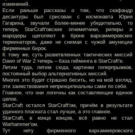
изменений.
Если раньше рассказы о том, что скафандр
десантуры был срисован с космонавта Юрия
Гагарина, звучали более-менее убедительно, то
теперь StarCraft'овские огнеметчики, риперы и
мародеры щеголяют в броне вархаммеровских
терминаторов, даже не снимая с чужой амуниции
фирменных бирок.
К тому же, суть разветвленных тактических миссий
Dawn of War 2 теперь – база гейминга в StarCraft'е.
Летим туда, летим сюда, картинки гиперпрыжков,
постоянный выбор альтернативных миссий.
Многих это будет страшно бесить, но на мой взгляд,
эти заимствования непринципиальны сами по себе.
Главное, что они логичны как составляющие единое
целое.
StarCraft остался StarCraft'ом, причём в результате
удачного плагиата стал лучше, а это главное.
StarCraft, в конце концов, всё равно не стал
Warhammer'ом.
Тут нету фирменного вархаммеровского