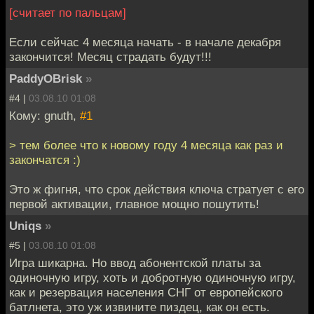
[считает по пальцам]
Если сейчас 4 месяца начать - в начале декабря
закончится! Месяц страдать будут!!!
PaddyOBrisk
»
#4 |
03.08.10 01:08
Кому: gnuth,
#1
> тем более что к новому году 4 месяца как раз и
закончатся :)
Это ж фигня, что срок действия ключа стратует с его
первой активации, главное мощно пошутить!
Uniqs
»
#5 |
03.08.10 01:08
Игра шикарна. Но ввод абонентской платы за
одиночную игру, хоть и добротную одиночную игру,
как и резервация населения СНГ от европейского
батлнета, это уж извините пиздец, как он есть.