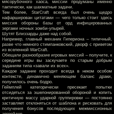
мясорубочного хаоса, миссии продуманы именно
тактически, как шахматные задачи.
Тем более, StarCraft всегда был очень щедро
нафарширован цитатами — чего только стоит здесь
миссия обороны базы от орд инфицированных
зергами ночных зомби-упырей.
Шутят Близзарды даже над собой.
Например, главный механик Гипериона – типичный,
разве что немного стимпанковский, дворф с приветом
из вселенной WarCraft.
Обещали разнообразие игровых миссий – получите, к
середине игры вы заскучаете по старым добрым
заданиям типа «завали их всех».
Каждое задание проходит всегда в неком особом
контексте, динамично меняющем баланс драки,
получилось очень бодро.
Геймплей категорически пресекает попытки
отсидеться за эшелонированной обороной и копить
критичную массу ударной группировки — постоянно
заставляет отклоняться от шаблона и рисковать для
получения бонусов последующих межмиссионных
апгрейдов.