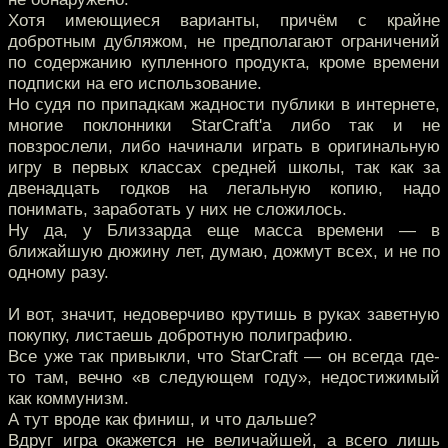
Хотя имеющиеся варианты, причём с крайне
добротным дубляжом, не предполагают ограничений
по содержанию купленного продукта, кроме времени
подписки на его использование.
Но судя по припадкам жадности публики в интернете,
многие поклонники StarCraft'а либо так и не
повзрослели, либо начинали играть в оригинальную
игру в первых классах средней школы, так как за
двенадцать годков на легальную копию, надо
понимать, заработать у них не сложилось.
Ну да, у Близзарда еще масса времени — в
ближайшую дюжину лет, думаю, дожмут всех, и не по
одному разу.
И вот, значит, недоверчиво крутишь в руках заветную
покупку, листаешь добротную полиграфию.
Все уже так привыкли, что StarCraft — он всегда где-
то там, вечно «в следующем году», недостижимый
как коммунизм.
А тут вроде как финиш, и что дальше?
Вдруг игра окажется не величайшей, а всего лишь