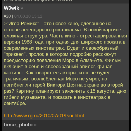
W0wik
»
#20 |
04.08.10 13:12
>"Игла Ремикс" - это новое кино, сделанное на
основе легендарного рок-фильма. В новой картине -
сложная структура. Часть кино - отреставрированная
версия 1988 года, пригодная для широкого проката в
современных кинотеатрах. Будет и своеобразный
"приквел", пролог, в котором подробно расскажут
предысторию появления Моро в Алма-Ате. Фильм
включит в себя и своеобразный эпилог, финал
картины. Как говорят ее авторы, итог не будет
трагичным, возлюбленная Моро не умрет, но
погибнет ли герой Виктора Цоя на экране во второй
раз? Картину планируют закончить к 15 августа, дню
гибели музыканта, и показать в кинотеатрах в
сентябре.
http://www.rg.ru/2010/07/01/tsoi.html
timur_photo
»