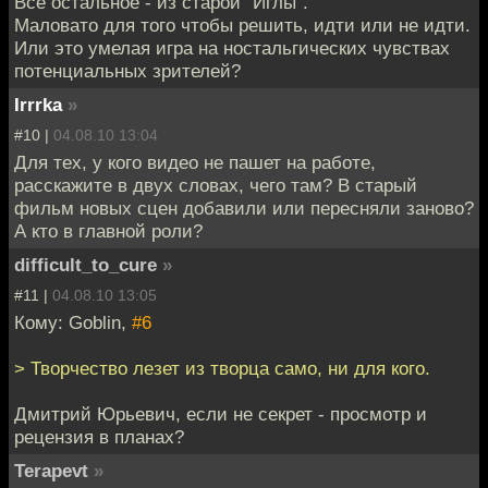
Все остальное - из старой "Иглы".
Маловато для того чтобы решить, идти или не идти.
Или это умелая игра на ностальгических чувствах
потенциальных зрителей?
Irrrka
»
#10 |
04.08.10 13:04
Для тех, у кого видео не пашет на работе,
расскажите в двух словах, чего там? В старый
фильм новых сцен добавили или пересняли заново?
А кто в главной роли?
difficult_to_cure
»
#11 |
04.08.10 13:05
Кому: Goblin,
#6
> Творчество лезет из творца само, ни для кого.
Дмитрий Юрьевич, если не секрет - просмотр и
рецензия в планах?
Terapevt
»