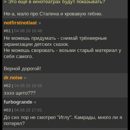
> Это ещё в кинотеатрах будут показывать?
Не-а, мало про Сталина и кровавую гебню.
notfirstnotlast
»
#61 |
04.08.10 16:48
Не можешь придумать - снимай трёхмерные
экранизации детских сказок.
Не можешь своровать - возьми старый материал у
себя самого.
Верной дорогой!
dr.noise
»
#62 |
04.08.10 16:58
ээээ щито???
furbogrande
»
#63 |
04.08.10 17:01
До сих пор не смотрел "Иглу". Камрады, много ли я
потерял?