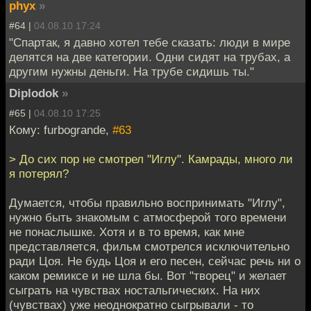
phyx
»
#64 |
04.08.10 17:24
"Спартак, я давно хотел тебе сказать: люди в мире
делятся на две категории. Одни сидят на трубах, а
другим нужны деньги. На трубе сидишь ты."
Diplodok
»
#65 |
04.08.10 17:25
Кому: furbogrande,
#63
> До сих пор не смотрел "Иглу". Камрады, много ли
я потерял?
Думается, чтобы правильно воспринимать "Иглу",
нужно быть знакомым с атмосферой того времени
не понаслышке. Хотя и в то время, как мне
представляется, фильм смотрелся исключительно
ради Цоя. Не будь Цоя и его песен, сейчас речь ни о
каком ремиксе и не шла бы. Вот "творец" и желает
сыграть на чувствах ностальгических. На них
(чувствах) уже неоднократно сыгрывали - то