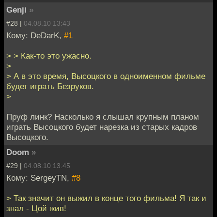
Genji
»
#28 |
04.08.10 13:43
Кому: DeDarK,
#1
> > Как-то это ужасно.
>
> А в это время, Высоцкого в одноименном фильме
будет играть Безруков.
>
Пруф линк? Насколько я слышал крупным планом
играть Высоцкого будет нарезка из старых кадров
Высоцкого.
Doom
»
#29 |
04.08.10 13:45
Кому: SergeyTN,
#8
> Так значит он выжил в конце того фильма! Я так и
знал - Цой жив!