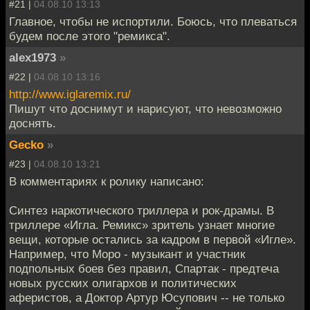
#21 |
04.08.10 13:13
Главное, чтобы не испортили. Боюсь, что плеваться
будем после этого "ремикса".
alex1973
»
#22 |
04.08.10 13:16
http://www.iglaremix.ru/
Пишут что доснимут и нарисуют, что невозможно
доснять.
Gecko
»
#23 |
04.08.10 13:21
В комментариях к ролику написано:
Синтез наркотического триллера и рок-драмы. В
триллере «Игла. Ремикс» зритель узнает многие
вещи, которые остались за кадром в первой «Игле».
Например, что Моро - музыкант и участник
подпольных боев без правил, Спартак - предтеча
новых русских олигархов и политических
аферистов, а Доктор Артур Юсупович -- не только