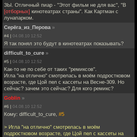
ЗЫ. Отличный пиар - "Этот фильм не для вас", "В
[отборных]
кинотеатрах страны". Как Картман с
лунапарком.
Серёга_из_Перова
»
#4 |
04.08.10 12:52
Я так понял это будут в кинотеатрах показывать?
difficult_to_cure
»
#5 |
04.08.10 12:52
Как-то не по себе от таких "ремиксов".
Игла "на отлично" смотрелась в моём подростковом
возрасте, где Цой пел с кассеты на Весне-309. Но
сейчас? зачем это сейчас? Для кого ремикс?
Goblin
»
#6 |
04.08.10 12:52
Кому: difficult_to_cure,
#5
> Игла "на отлично" смотрелась в моём
подростковом возрасте, где Цой пел с кассеты на