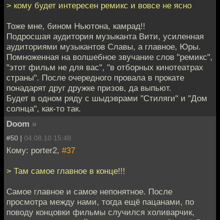
> кому будет интересен ремикс и вовсе не ясно
Тоже мне, бином Ньютона, камрад!!
Подросшая аудитория музыканта Вити, усиленная
аудиториями музыкантов Славы, а главное, Юры.
Помноженная на волшебное звучание слов "ремикс",
"этот фильм не для вас", "в отборных кинотеатрах
страны". После очередного провала в прокате
понадарят друг дружке призов, да выпьют.
Будет в одном ряду с шыдэврами "Стиляги" и "Дом
солнца", как-то так.
Doom
»
#50 |
04.08.10 15:48
Кому: porter2,
#37
> Там самое главное в конце!!!
Самое главное и самое непонятное. После
просмотра между нами, тогда ещё пацанами, по
поводу концовки фильмы случился холиварчик,