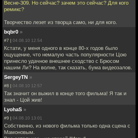
Весне-309. Но сейчас? зачем это сейчас? Для кого
ремикс?
Творчество лезет из творца само, ни для кого.
bqbr0
»
#7 |
04.08.10 12:54
Кстати, у меня одного в конце 80-х годов было
ощущение, что немалую часть популярности Цою
принесло удачное внешнее сходство с Брюсом
нашим Ли? На волне, так сказать, бума видеозалов.
SergeyTN
»
#8 |
04.08.10 12:57
Так значит он выжил в конце того фильма! Я так и
знал - Цой жив!
LyohaS
»
#9 |
04.08.10 13:01
Собственно, из нового фильма только одна сцена с
Мамоновым.