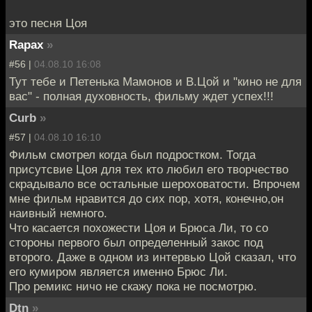
это песня Цоя
Rapax
»
#56 |
04.08.10 16:08
Тут тебе и Петенька Мамонов и В.Цой и "кино не для
вас" - полная духовность, фильму ждет успех!!!
Curb
»
#57 |
04.08.10 16:10
Фильм смотрел когда был подростком. Тогда
присутсвие Цоя для тех кто любил его творчество
скрадывало все остальные шероховатости. Впрочем
мне фильм нравится до сих пор, хотя, конечно,он
наивный немного.
Что касается похожести Цоя и Брюса Ли, то со
стороны первого был определенный закос под
второго. Даже в одном из интервью Цой сказал, что
его кумиром является именно Брюс Ли.
Про ремикс ничо не скажу пока не посмотрю.
Dtn
»