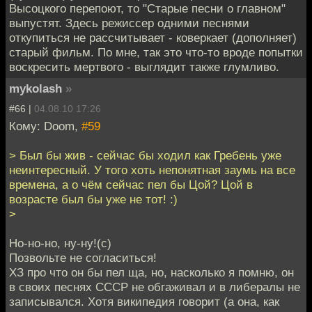
Высоцкого перепоют, то "Старые песни о главном"
выпустят. Здесь режиссер одними песнями
откупиться не рассчитывает - коверкает (дополняет)
старый фильм. По мне, так это что-то вроде попытки
воскресить мертвого - выглядит также глумливо.
mykolash
»
#66 |
04.08.10 17:26
Кому: Doom,
#59
> Был бы жив - сейчас бы ходил как Гребень уже
неинтересный. У того хоть непонятная заумь на все
времена, а о чём сейчас пел бы Цой? Цой в
возрасте был бы уже не тот! :)
>
Но-но-но, ну-ну!(с)
Позвольте не согласиться!
ХЗ про что он бы пел ща, но, насколько я помню, он
в своих песнях СССР не обгаживал и в либералы не
записывался. Хотя википедия говорит (а она, как