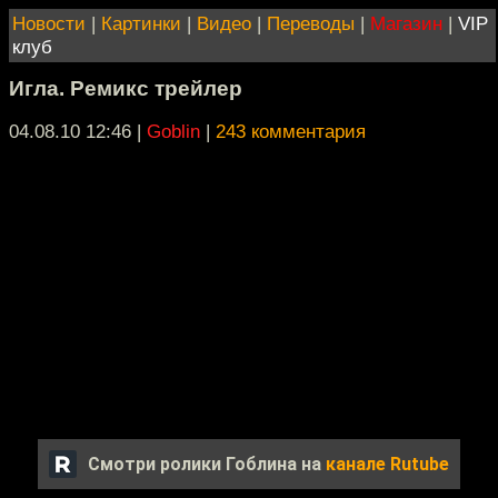
Новости
|
Картинки
|
Видео
|
Переводы
|
Магазин
|
VIP
клуб
Игла. Ремикс трейлер
04.08.10 12:46
|
Goblin
|
243 комментария
Смотри ролики Гоблина на
канале Rutube