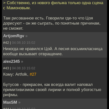
> Собственно, из нового фильма только одна сцена
с Мамоновым.
Там рисованное есть. Говорили где-то что Цоя
дорисуют - он же сыграть, по понятным причинам,
не сможет.
ArtjomRgv
»
#42 |
04.08.10 15:02
Никогда не нравился Цой. А песня восьмикласница
вообще вызывает отвращение.
alex2345
»
#43 |
04.08.10 15:02
Кому: Artfolk,
#27
Бутусов - прекрасен, как всегда валит наповал
примитивизмом своей лирики и полной убогостью
рифмы.
MaxSM
»