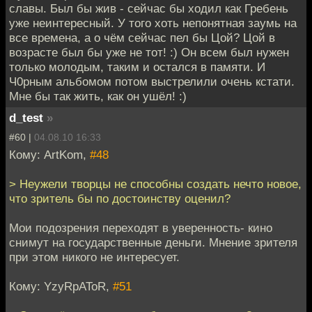
славы. Был бы жив - сейчас бы ходил как Гребень
уже неинтересный. У того хоть непонятная заумь на
все времена, а о чём сейчас пел бы Цой? Цой в
возрасте был бы уже не тот! :) Он всем был нужен
только молодым, таким и остался в памяти. И
Ч0рным альбомом потом выстрелили очень кстати.
Мне бы так жить, как он ушёл! :)
d_test
»
#60 |
04.08.10 16:33
Кому: ArtKom,
#48
> Неужели творцы не способны создать нечто новое,
что зритель бы по достоинству оценил?
Мои подозрения переходят в уверенность- кино
снимут на государственные деньги. Мнение зрителя
при этом никого не интересует.
Кому: YzyRpAToR,
#51