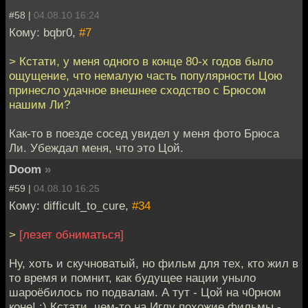
#58 |
04.08.10 16:24
Кому: bqbr0,
#7
> Кстати, у меня одного в конце 80-х годов было
ощущение, что немалую часть популярности Цою
принесло удачное внешнее сходство с Брюсом
нашим Ли?
Как-то в поезде сосед увидел у меня фото Брюса
Ли. Убеждал меня, что это Цой.
Doom
»
#59 |
04.08.10 16:25
Кому: difficult_to_cure,
#34
>
[лезет обниматься]
Ну, хоть и скучноватый, но фильм для тех, кто жил в
то время и помнит, как будущее нации уныло
шароёбилось по подвалам. А тут - Цой на ч0рном
коне! :) Кстати, чем-то на Иглу похожие фильмы -