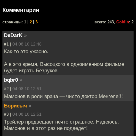
Комментарии
cтраницы: 1 |
2
|
3
всего: 243,
Goblin
: 2
DeDarK
»
#1 |
04.08.10 12:48
Как-то это ужасно.
А в это время, Высоцкого в одноименном фильме
будет играть Безруков.
bqbr0
»
#2 |
04.08.10 12:51
Мамонов в роли врача — чисто доктор Менгеле!!!
Борисыч
»
#3 |
04.08.10 12:51
Трейлер предвещает нечто страшное. Надеюсь,
Мамонов и в этот раз не подведёт!