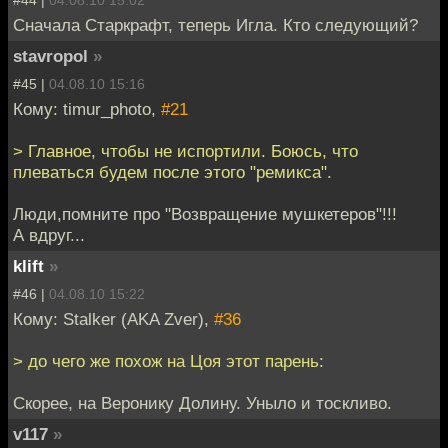
#44 |
04.08.10 15:02
Сначала Старкрафт, теперь Игла. Кто следующий?
stavropol
»
#45 |
04.08.10 15:16
Кому: timur_photo,
#21
> Главное, чтобы не испортили. Боюсь, что
плеваться будем после этого "ремикса".
Люди,помните про "Возвращение мушкетеров"!!!
А вдруг...
klift
»
#46 |
04.08.10 15:22
Кому: Stalker (AKA Zver),
#36
> до чего же похож на Цоя этот парень:
Скорее, на Веронику Долину. Уныло и тоскливо.
v117
»