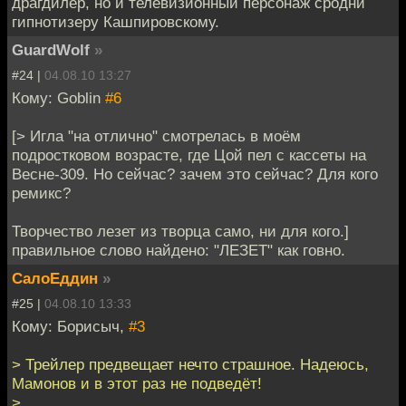
драгдилер, но и телевизионный персонаж сродни
гипнотизеру Кашпировскому.
GuardWolf
»
#24 |
04.08.10 13:27
Кому: Goblin
#6
[> Игла "на отлично" смотрелась в моём
подростковом возрасте, где Цой пел с кассеты на
Весне-309. Но сейчас? зачем это сейчас? Для кого
ремикс?
Творчество лезет из творца само, ни для кого.]
правильное слово найдено: "ЛЕЗЕТ" как говно.
СалоЕддин
»
#25 |
04.08.10 13:33
Кому: Борисыч,
#3
> Трейлер предвещает нечто страшное. Надеюсь,
Мамонов и в этот раз не подведёт!
>