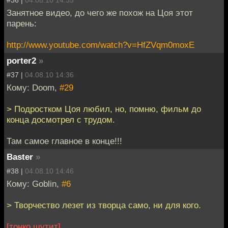
Занятное видео, до чего же похож на Цоя этот
парень:
http://www.youtube.com/watch?v=HfZVqm0moxE
porter2
»
#37 |
04.08.10 14:36
Кому: Doom,
#29
> Подростком Цоя любил, но, помню, фильм до
конца досмотрел с трудом.
Там самое главное в конце!!!
Baster
»
#38 |
04.08.10 14:46
Кому: Goblin,
#6
> Творчество лезет из творца само, ни для кого.
[тонко шутит]