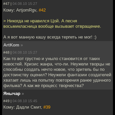
#47 |
04.08.10 15:27
Кому: ArtjomRgv,
#42
> Никогда не нравился Цой. А песня
восьмикласница вообще вызывает отвращение.
А я вот манную кашу всегда терпеть не мог! :)
ArtKom
»
#48 |
04.08.10 15:27
Как-то вот грустно и уныло становится от таких
новостей. Кризис жанра, что-ли. Неужели творцы не
способны создать нечто новое, что зритель бы по
достоинству оценил? Неужели фантазии создателей
хватает лишь на попытку повторения ранее удачного
фильма? А как же процесс творчества?
Янычар
»
#49 |
04.08.10 15:45
Кому: Дадли Смит,
#39