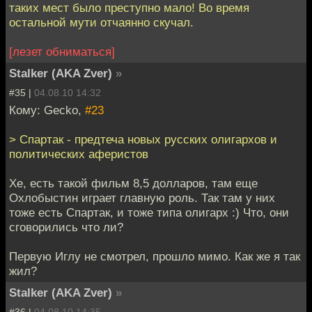
таких мест было преступно мало! Во время
остальной мути отчаянно скучал.
[лезет обниматься]
Stalker (AKA Zver)
»
#35 |
04.08.10 14:32
Кому: Gecko,
#23
> Спартак - предтеча новых русских олигархов и
политических аферистов
Хе, есть такой фильм 8,5 долларов, там еще
Охлобыстин играет главную роль. Так там у них
тоже есть Спартак, и тоже типа олигарх :) Что, они
сговорились что ли?
Первую Иглу не смотрел, прошло мимо. Как же я так
жил?
Stalker (AKA Zver)
»
#36 |
04.08.10 14:35