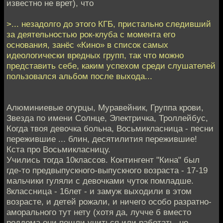
известно не врет), что
>... незадолго до этого КГБ, пристально следивший
за деятельностью рок-клуба с момента его
основания, занёс «Кино» в список самых
идеологически вредных групп, так что можно
представить себе, каким успехом среди слушателей
пользовался альбом после выхода...
Алюминиевые огурцы, Муравейник, Группа крови,
Звезда по имени Солнце, Электричка, Троллейбус,
Когда твоя девочка больна, Восьмикласница - песни
пережившие ... блин, десятилития пережившие!
Кста про Восьмикласницу.
Учились тогда 10классов. Контингент "Кина" был
где-то предвыпускного-выпускного возраста - 17-19
мальчики гуляли с девочками чуток помладше.
8классница - 16лет - и замуж выходили в этом
возрасте, и детей рожали, и ничего особо разратно-
аморального тут нету (хотя да, лучче б вместо
роддома они пошли учиться или работать, но