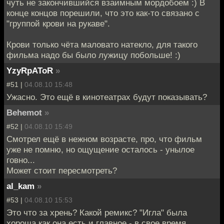
чуть не закончившийся взаимным мордобоем :) В
конце концов порешили, что это как-то связано с
"группой крови на рукаве".
Крови только чёта маловато натекло, для такого
фильма надо бы было лужицу побольше! :)
YzyRpAToR
»
#51 |
04.08.10 15:48
Ужасно. Это ещё в кинотеатрах будут показывать?
Behemot
»
#52 |
04.08.10 15:49
Смотрел ещё в нежном возрасте, про, что фильм
уже не помню, но ощущение осталось - унылое
говно...
Может стоит пересмотреть?
al_kam
»
#53 |
04.08.10 15:53
Это что за хрень? Какой ремикс? "Игла" была
хороша как она есть и главное - в свое время.