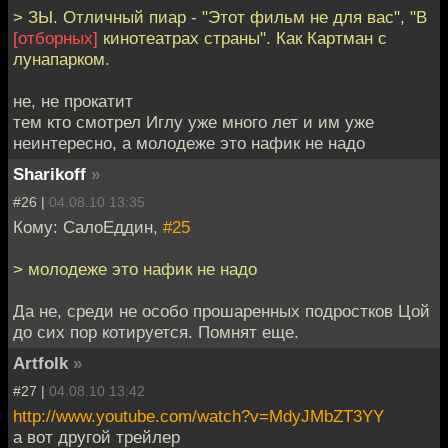
> ЗЫ. Отличный пиар - "Этот фильм не для вас", "В
[отборных]
кинотеатрах страны". Как Картман с
лунапарком.
не, не прокатит
тем кто смотрел Иглу уже много лет и им уже
неинтересно, а молодеже это нафик не надо
Sharikoff
»
#26 |
04.08.10 13:35
Кому: СалоЕддин,
#25
> молодеже это нафик не надо
Да не, среди не особо прошаренных подростков Цой
до сих пор котируется. Помнят еще.
Artfolk
»
#27 |
04.08.10 13:42
http://www.youtube.com/watch?v=MdyJMbZT3YY
а вот другой трейлер