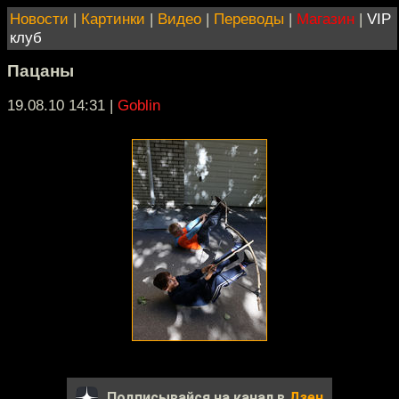
Новости
|
Картинки
|
Видео
|
Переводы
|
Магазин
|
VIP
клуб
Пацаны
19.08.10 14:31
|
Goblin
Подписывайся на канал в
Дзен