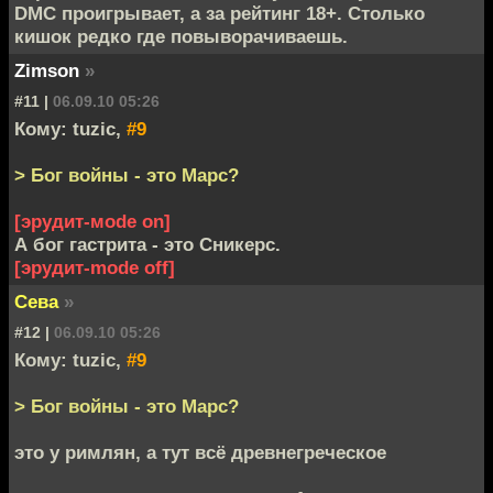
DMC проигрывает, а за рейтинг 18+. Столько
кишок редко где повыворачиваешь.
Zimson
»
#11 |
06.09.10 05:26
Кому: tuzic,
#9
> Бог войны - это Марс?
[эрудит-мode on]
А бог гастрита - это Сникерс.
[эрудит-mode off]
Сева
»
#12 |
06.09.10 05:26
Кому: tuzic,
#9
> Бог войны - это Марс?
это у римлян, а тут всё древнегреческое