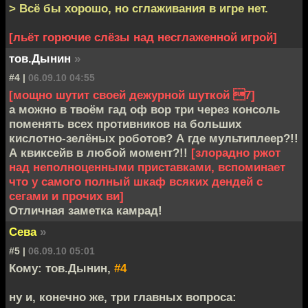
> Всё бы хорошо, но сглаживания в игре нет.
[льёт горючие слёзы над несглаженной игрой]
тов.Дынин
»
#4 |
06.09.10 04:55
[мощно шутит своей дежурной шуткой 7]
а можно в твоём гад оф вор три через консоль
поменять всех противников на больших
кислотно-зелёных роботов? А где мультиплеер?!!
А квиксейв в любой момент?!!
[злорадно ржот
над неполноценными приставками, вспоминает
что у самого полный шкаф всяких дендей с
сегами и прочих ви]
Отличная заметка камрад!
Сева
»
#5 |
06.09.10 05:01
Кому: тов.Дынин,
#4
ну и, конечно же, три главных вопроса: