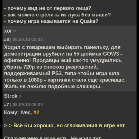
- почему вид не от первого лица?
- как можно стрелять из лука без мыши?
- почему игра называется не Quake?
xoi
»
#6 |
06.09.10 05:02
Ходил с товарищем выбирать панельку, для
демонстрации врубили на 55 дюймах GOW3 -
офигенно! Продавцы ещё как-то умудрились
убрать 720р из списков разрешений,
поддерживаемый PS3, типа чтобы игра шла
только в 1080р - картинка стала ещё красивше.
Жаль не люблю подобные слешеры.
Strok
»
#7 |
06.09.10 05:02
Кому: Ivec,
#2
> > Всё бы хорошо, но сглаживания в игре нет.
Сглаживание в игре есть. Не надо тут.