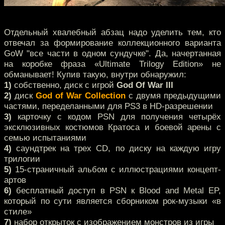
Отдельный хвалебный абзац надо уделить тем, кто
отвечал за формирование коллекционного варианта
GoW "все части в одном сундучке". Да, начертанная
на коробке фраза «Ultimate Trilogy Edition» не
обманывает! Купив такую, внутри обнаружил:
1)
собственно, диск с игрой
God Of War III
2)
диск
God of War Collection
с двумя предыдущими
частями, переделанными для PS3 в HD-разрешении
3)
карточку с кодом PSN для получения четырёх
эксклюзивных костюмов Кратоса и боевой арены с
семью испытаниями
4)
саундтрек на трех CD, по диску на каждую игру
трилогии
5)
15-страничный альбом с иллюстрациями концепт-
артов
6)
бесплатный доступ в PSN к Blood and Metal EP,
который по сути является сборником рок-музыки «в
стиле»
7)
набор открыток с изображением монстров из игры