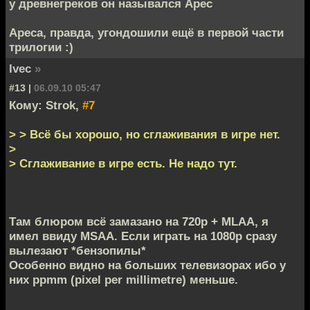
у древнегреков он назывался Арес
Ареса, правда, угондошили ещё в первой части
трилогии :)
Ivec
»
#13 |
06.09.10 05:47
Кому: Strok,
#7
> > Всё бы хорошо, но сглаживания в игре нет.
>
> Сглаживание в игре есть. Не надо тут.
Там блюром всё замазано на 720р + MLAA, я
имел ввиду MSAA. Если играть на 1080р сразу
вылезают *бензопилы*
Особенно видно на больших телевизорах ибо у
них ppmm (pixel per millimetre) меньше.