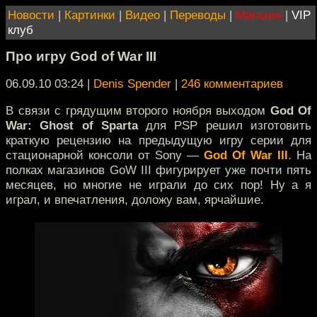
Новости
|
Картинки
|
Видео
|
Переводы
|
Магазин
|
VIP
клуб
Про игру God of War III
06.09.10 03:24
|
Denis Spender
|
246 комментариев
В связи с грядущим второго ноября выходом
God Of
War: Ghost of Sparta
для PSP решил изготовить
краткую рецензию на предыдущую игру серии для
стационарной консоли от Sony —
God Of War III
. На
полках магазинов GoW III фигурирует уже почти пять
месяцев, но многие не играли до сих пор! Ну а я
играл, и впечатления, доложу вам, ярчайшие.