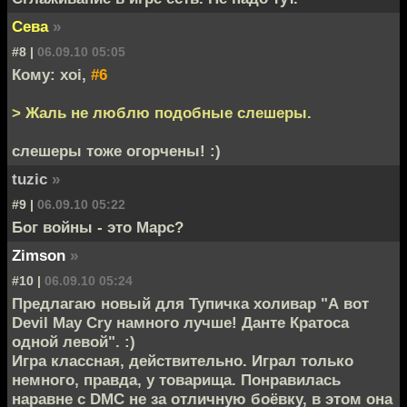
Сева
»
#8 |
06.09.10 05:05
Кому: xoi,
#6
> Жаль не люблю подобные слешеры.
слешеры тоже огорчены! :)
tuzic
»
#9 |
06.09.10 05:22
Бог войны - это Марс?
Zimson
»
#10 |
06.09.10 05:24
Предлагаю новый для Тупичка холивар "А вот
Devil May Cry намного лучше! Данте Кратоса
одной левой". :)
Игра классная, действительно. Играл только
немного, правда, у товарища. Понравилась
наравне с DMC не за отличную боёвку, в этом она