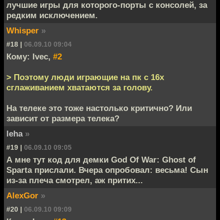
лучшие игры для которого-порты с консолей, за
редким исключением.
Whisper
»
#18 |
06.09.10 09:04
Кому: Ivec,
#2
> Поэтому люди играющие на пк с 16х
сглаживанием хватаются за голову.
На телеке это тоже настолько критично? Или
зависит от размера телека?
leha
»
#19 |
06.09.10 09:05
А мне тут код для демки God Of War: Ghost of
Sparta прислали. Вчера опробовал: весьма! Сын
из-за плеча смотрел, аж притих...
AlexGor
»
#20 |
06.09.10 09:09