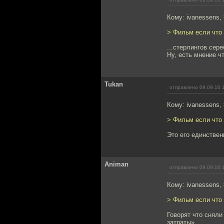
Кому: ivanessens,
> Фильм если что 
...стерлингов сер
Ну, есть мнение ч
Tukan
отправлено 09.09.10 
Кому: ivanessens,
> Фильм если что 
Это его единствен
Animan
отправлено 09.09.10 
Кому: ivanessens,
> Фильм если что 
Говорят что сняли
затраты»