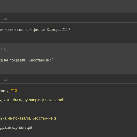
10:30
ли криминальный фильм Камера 211?
10:31
ка не показали, бесстыжие :(
10:34
dummy,
#13
, хоть бы одну зверюгу показали!!!
рька не показали, бесстыжие :(
адские щупальца!