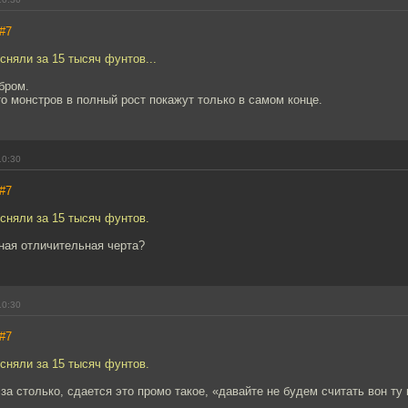
#7
сняли за 15 тысяч фунтов...
ебром.
то монстров в полный рост покажут только в самом конце.
10:30
#7
сняли за 15 тысяч фунтов.
ная отличительная черта?
10:30
#7
сняли за 15 тысяч фунтов.
 за столько, сдается это промо такое, «давайте не будем считать вон ту 