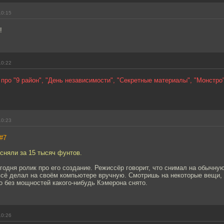
10:15
!
10:22
т про "9 район", "День независимости", "Секретные материалы", "Монстро"
10:23
#7
сняли за 15 тысяч фунтов.
годня ролик про его создание. Режиссёр говорит, что снимал на обычну
-всё делал на своём компьютере вручную. Смотришь на некоторые вещи,
о без мощностей какого-нибудь Кэмерона снято.
10:26