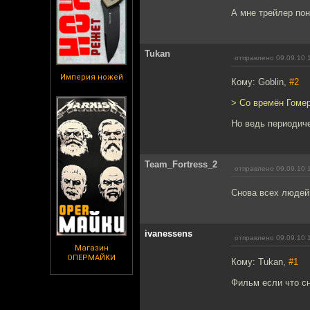
А мне трейлер по
Tukan
отправлено 09.09.10 
Империя ножей
Кому: Goblin,
#2
> Cо времён Гомер
Но ведь периодич
Team_Fortress_2
отправлено 09.09.10 
Снова всех людей
ivanessens
отправлено 09.09.10 
Магазин
ОПЕРМАЙКИ
Кому: Tukan,
#1
Фильм если что сн