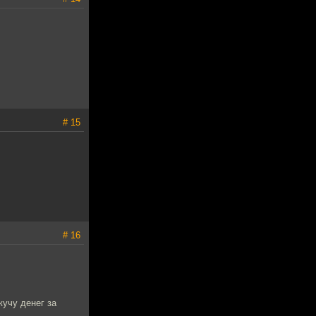
# 15
# 16
кучу денег за