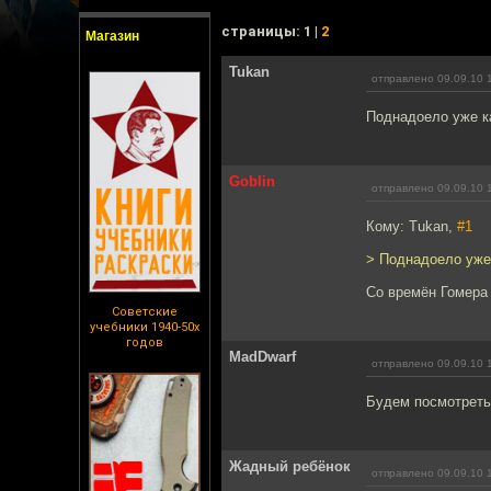
cтраницы: 1 |
2
Магазин
Tukan
отправлено 09.09.10 
Поднадоело уже ка
Goblin
отправлено 09.09.10 
Кому: Tukan,
#1
> Поднадоело уже 
Cо времён Гомера 
Советские
учебники 1940-50х
годов
MadDwarf
отправлено 09.09.10 
Будем посмотреть.
Жадный ребёнок
отправлено 09.09.10 