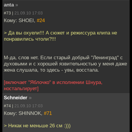
anta
»
#73 |
21.09.10 17:03
Кому: SHOEI,
#24
> Да вы охуели!!! А сюжет и режиссура клипа не
понравились чтоли?!!!
М-да, слов нет. Если старый добрый "Ленинград" с
духовыми и с хорошей язвительностью у меня даже
жена слушала, то здесь - увы, восстала.
[включает "Яблочко" в исполнении Шнура,
ностальгирует]
Schneider
»
#74 |
21.09.10 17:03
Кому: SHINNOK,
#71
> Никак не меньше 26 см :)))