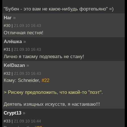
"Бубен - это вам не какое-нибудь фортепьяно" =)
Har
»
#30 |
21.09.10 16:43
Отличная пестня!
Алёшка
»
#31 |
21.09.10 16:43
Лично я такому подпевать не стану!
KelDazan
»
#32 |
21.09.10 16:43
Кому: Schneider,
#22
> Рискну предположить, что какой-то "поэт".
Деятель изящных искусств, я настаиваю!!!
Crypt13
»
#33 |
21.09.10 16:44