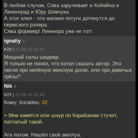
В любом случае, Сява заруливает и Кобейна и
Ленинград и Юру Шевчука.
А этот клип - это жалкие потуги дотянутся до
пермского рэпера.
Сява форевер! Ленингра уже не тот!
ignatiy
»
#28 |
21.09.10 16:41
Мощной силы шедевр.
Я только не понял, что хотел сказать автор. Это
песня про нелёгкую женскую долю, или про девичьи
грёзы?
Nik
»
#29 |
21.09.10 16:43
Кому: korablev,
#2
> Мне кажется или шнур по барабанам стучит,
патлатый такой.
Ага похож. Нашёл своё амплуа.