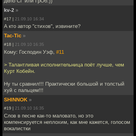
дело СГ или ГрОб:))
kv-2
»
#17 |
21.09.10 16:34
А кто автор "стихов", извините?
Tac-Tic
»
#18 |
21.09.10 16:35
Кому: Господин Уэф,
#11
> Талантливая исполнительница поёт лучше, чем
Курт Кобейн.
Ну ты сравнил!!! Практически большой и толстый
хуй с пальцем!!!
SHINNOK
»
#19 |
21.09.10 16:35
Слов в песне как-то маловато, но это
компенсируется неплохим, как мне кажется, голосом
вокалистки