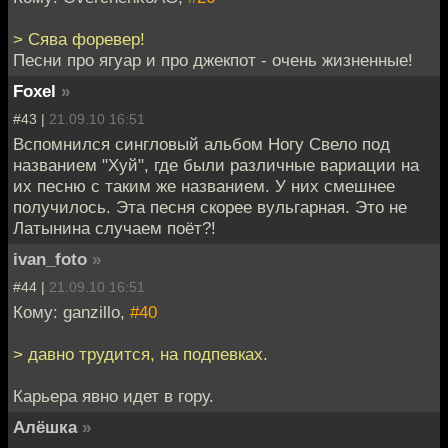
> Сява форевер!
Песни про ягуар и про джекпот - очень жизненные!
Foxel
»
#43 |
21.09.10 16:51
Вспомнился сингловый альбом Ногу Свело под
названием "Хуй", где были различные вариации на
их песню с таким же названием. У них смешнее
получилось. Эта песня скорее вульгарная. Это не
Латынина случаем поёт?!
ivan_foto
»
#44 |
21.09.10 16:51
Кому: ganzillo,
#40
> давно трудится, на подпевках.
Карьера явно идет в гору.
Алёшка
»