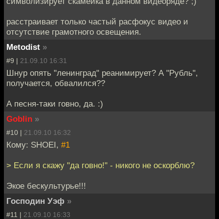
символизирует скамейка в данном видеоряде? ;)
расстраивает только частый расфокус видео и
отсутствие грамотного освещения.
Metodist
»
#9 |
21.09.10 16:31
Шнур опять "ленинград" реанимирует? А "Рубль",
получается, обвалился??
А песня-таки говно, да. :)
Goblin
»
#10 |
21.09.10 16:32
Кому: SHOEI,
#1
> Если я скажу "да говно!" - никого не оскорблю?
Экое бескультурье!!!
Господин Уэф
»
#11 |
21.09.10 16:33