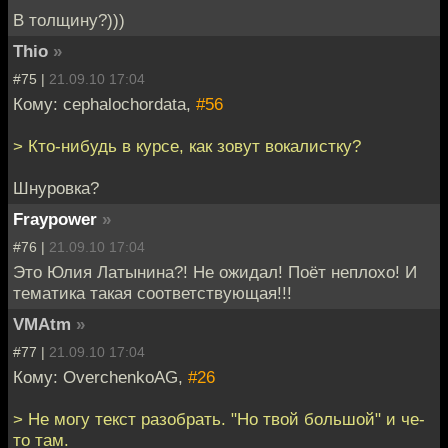
В толщину?)))
Thio
»
#75 |
21.09.10 17:04
Кому: cephalochordata,
#56
> Кто-нибудь в курсе, как зовут вокалистку?
Шнуровка?
Fraypower
»
#76 |
21.09.10 17:04
Это Юлия Латынина?! Не ожидал! Поёт неплохо! И
тематика такая соответствующая!!!
VMAtm
»
#77 |
21.09.10 17:04
Кому: OverchenkoAG,
#26
> Не могу текст разобрать. "Но твой большой" и че-
то там.