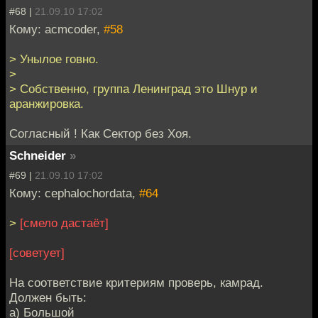
#68 |
21.09.10 17:02
Кому: acmcoder,
#58
> Унылое говно.
>
> Собственно, группа Ленинград это Шнур и
аранжировка.
Согласный ! Как Сектор без Хоя.
Schneider
»
#69 |
21.09.10 17:02
Кому: cephalochordata,
#64
>
[смело дастаёт]
[советует]
На соответствие критериям проверь, камрад.
Должен быть:
а) Большой