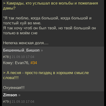
> Камрады, кто услышал все мольбы и пожелания
дамы?
"Я так люблю, когда большой, когда большой и
толстый хуй во мне.
Я так хочу чтоб он был твой, но твой большой он
только в моём сне
Нелегка женская доля....
Бешенный_Бишоп
»
#78 |
21.09.10 17:04
Кому: Evan76,
#34
> А песня - просто пиздец в хорошем смысле
слова!!!!
Охуенная!!!
Zimson
»
#79 |
21.09.10 17:04