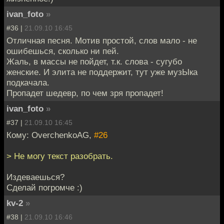
ivan_foto
»
#36 |
21.09.10 16:45
Отличная песня. Мотив простой, слов мало - не
ошибешься, сколько ни пей.
Жаль, в массы не пойдет, т.к. слова - сугубо
женские. И элита не поддержит, тут уже музЫка
подкачала.
Пропадет шедевр, по чем зря пропадет!
ivan_foto
»
#37 |
21.09.10 16:45
Кому: OverchenkoAG,
#26
> Не могу текст разобрать.
Издеваешься?
Сделай погромче :)
kv-2
»
#38 |
21.09.10 16:46