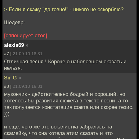
> Если я скажу "да говно!" - никого не оскорблю?
Шедевр!
[оппонирует стоя]
alexis69
»
#7 |
21.09.10 16:31
Отличная песня ! Короче о наболевшем сказать и
нельзя.
Sir G
»
#8 |
21.09.10 16:31
музончик - действительно бодрый и хороший, но
хотелось бы развития сюжета в тексте песни, а то
так получается констатация факта или скорее тезис.
)))
и ещё: чего же это вокалистка забралась на
скамейку, что она хотела этим сказать и что