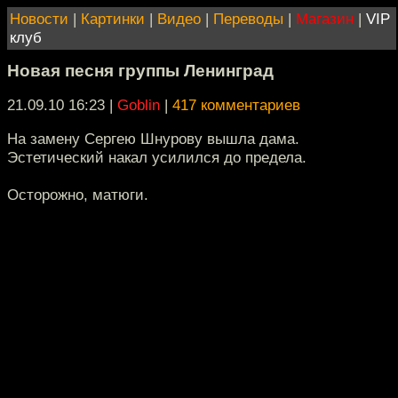
Новости
|
Картинки
|
Видео
|
Переводы
|
Магазин
|
VIP
клуб
Новая песня группы Ленинград
21.09.10 16:23
|
Goblin
|
417 комментариев
На замену Сергею Шнурову вышла дама.
Эстетический накал усилился до предела.
Осторожно, матюги.