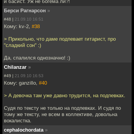
и басист. Уж не богема ли?!
Берси Рагнарсон
»
#48 |
21.09.10 16:51
Кому: kv-2,
#38
> Прикольно, что даме подпевает гитарист, про
"сладкий сон" :)
Да, спалился однозначно! :)
Chilanzar
»
#49 |
21.09.10 16:53
Кому: ganzillo,
#40
> А девочка там уже давно трудится, на подпевках.
Судя по тексту не только на подпевках. И судя по
тому же тексту, не всем в коллективе, довольна
вокалистка.
cephalochordata
»