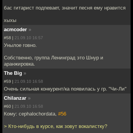
бас гитарист подпевает, значит песня ему нравится
хыхы
acmcoder
»
#58 |
21.09.10 16:57
Унылое говно.
Собственно, группа Ленинград это Шнур и
аранжировка.
The Big
»
#59 |
21.09.10 16:58
Очень сильная конкурент/ка появилась у гр. "Чи-Ли"
Chilanzar
»
#60 |
21.09.10 16:58
Кому: cephalochordata,
#56
> Кто-нибудь в курсе, как зовут вокалистку?