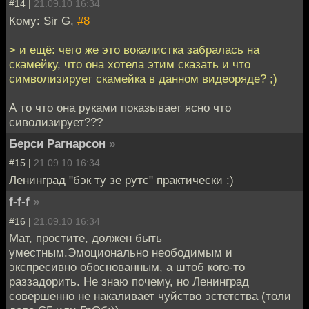
#14 |
21.09.10 16:34
Кому: Sir G,
#8
> и ещё: чего же это вокалистка забралась на
скамейку, что она хотела этим сказать и что
символизирует скамейка в данном видеоряде? ;)
А то что она руками показывает ясно что
сиволизирует???
Берси Рагнарсон
»
#15 |
21.09.10 16:34
Ленинград "бэк ту зе рутс" практически :)
f-f-f
»
#16 |
21.09.10 16:34
Мат, простите, должен быть
уместным.Эмоционально неободимым и
экспресивно обоснованным, а штоб кого-то
раззадорить. Не знаю почему, но Ленинград
совершенно не накаливает чуйство эстетства (толи