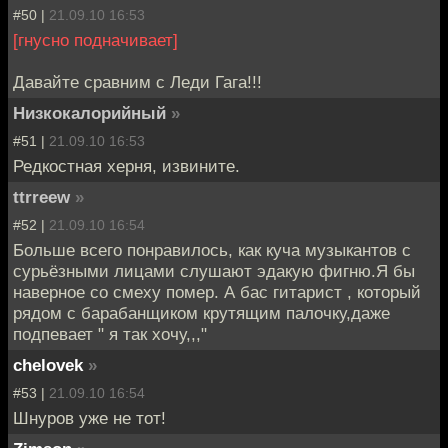
#50 |
21.09.10 16:53
[гнусно подначивает]
Давайте сравним с Леди Гага!!!
Низкокалорийный
»
#51 |
21.09.10 16:53
Редкостная херня, извините.
ttrreew
»
#52 |
21.09.10 16:54
Больше всего понравилось, как куча музыкантов с
сурьёзными лицами слушают эдакую фигню.Я бы
наверное со смеху помер. А бас гитарист , который
рядом с барабанщиком крутящим палочку,даже
подпевает " я так хочу,,,"
chelovek
»
#53 |
21.09.10 16:54
Шнуров уже не тот!