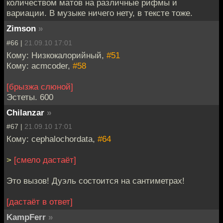
количеством матов на различные рифмы и
вариации. В музыке ничего нету, в тексте тоже.
Zimson
»
#66 |
21.09.10 17:01
Кому: Низкокалорийный,
#51
Кому: acmcoder,
#58
[брызжа слюной]
Эстеты. 600
Chilanzar
»
#67 |
21.09.10 17:01
Кому: cephalochordata,
#64
>
[смело дастаёт]
Это вызов! Дуэль состоится на сантиметрах!
[дастаёт в ответ]
KampFerr
»