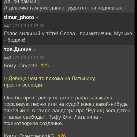
Да, он самый:)
А девочка там уже давно трудится, на подпевках.
timur_photo
»
#41 |
21.09.10 16:50
Голос сильный у тёти! Слова - примитивчик. Музыка
- бодряк!
тов.Дынин
»
#42 |
21.09.10 16:50
Кому: Crypt13,
#25
> Девица чем-то похожа на Латынину,
простигоссподи.
Она бы про стрелку осциллографа завывала
тоскливую песню или на худой конец какой-нибудь
тяжёлый oi в стиле ландсера про "Русищ зольдатен
- палач свободы". Тьфу бля, Латынина -
тошнотворное создание.
Кому: OverchenkoAG,
#26