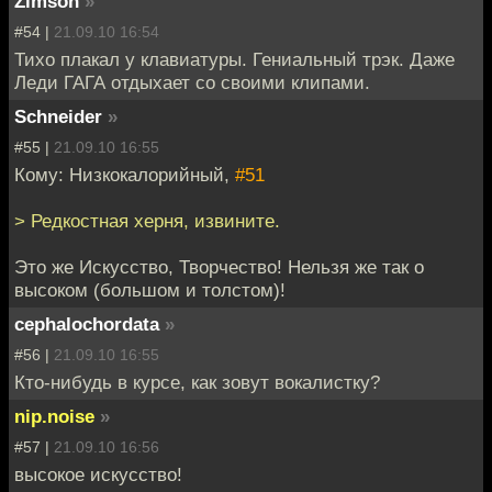
Zimson
»
#54 |
21.09.10 16:54
Тихо плакал у клавиатуры. Гениальный трэк. Даже
Леди ГАГА отдыхает со своими клипами.
Schneider
»
#55 |
21.09.10 16:55
Кому: Низкокалорийный,
#51
> Редкостная херня, извините.
Это же Искусство, Творчество! Нельзя же так о
высоком (большом и толстом)!
cephalochordata
»
#56 |
21.09.10 16:55
Кто-нибудь в курсе, как зовут вокалистку?
nip.noise
»
#57 |
21.09.10 16:56
высокое искусство!