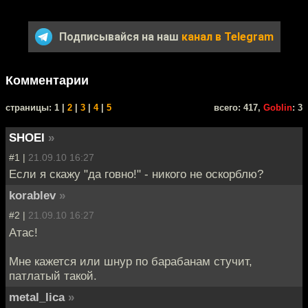
Подписывайся на наш
канал в Telegram
Комментарии
cтраницы: 1 |
2
|
3
|
4
|
5
всего: 417,
Goblin
: 3
SHOEI
»
#1 |
21.09.10 16:27
Если я скажу "да говно!" - никого не оскорблю?
korablev
»
#2 |
21.09.10 16:27
Атас!
Мне кажется или шнур по барабанам стучит,
патлатый такой.
metal_lica
»