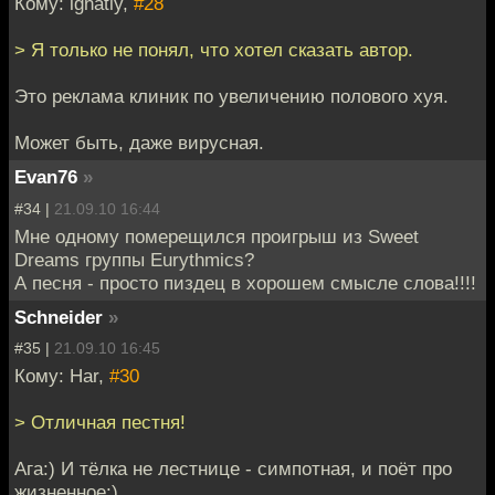
Кому: ignatiy,
#28
> Я только не понял, что хотел сказать автор.
Это реклама клиник по увеличению полового хуя.
Может быть, даже вирусная.
Evan76
»
#34 |
21.09.10 16:44
Мне одному померещился проигрыш из Sweet
Dreams группы Eurythmics?
А песня - просто пиздец в хорошем смысле слова!!!!
Schneider
»
#35 |
21.09.10 16:45
Кому: Har,
#30
> Отличная пестня!
Ага:) И тёлка не лестнице - симпотная, и поёт про
жизненное:)