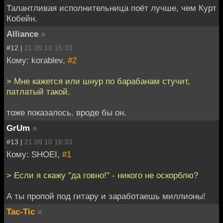
Талантливая исполнительница поёт лучше, чем Курт
Кобейн.
Alliance
»
#12 |
21.09.10 16:33
Кому: korablev,
#2
> Мне кажется или шнур по барабанам стучит,
патлатый такой.
тоже показалось. вроде бы он.
GrUm
»
#13 |
21.09.10 16:33
Кому: SHOEI,
#1
> Если я скажу "да говно!" - никого не оскорблю?
А ты пропой под гитару и заработаешь миллионы!
Tac-Tic
»