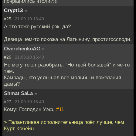
понравились чтоли?!!!
Crypt13
»
#25 |
21.09.10 16:40
А это тоже русский рок, да?
Девица чем-то похожа на Латынину, простигоссподи.
OverchenkoAG
»
#26 |
21.09.10 16:40
Не могу текст разобрать. "Но твой большой" и че-то
там.
Камрады, кто услышал все мольбы и пожелания
дамы?
Shmat SaLa
»
#27 |
21.09.10 16:40
Кому: Господин Уэф,
#11
> Талантливая исполнительница поёт лучше, чем
Курт Кобейн.