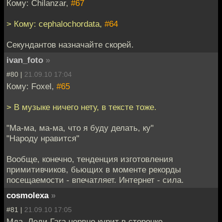
Кому: Chilanzar,
#67
> Кому: cephalochordata,
#64
Секундантов назначайте скорей.
ivan_foto
»
#80 |
21.09.10 17:04
Кому: Foxel,
#65
> В музыке ничего нету, в тексте тоже.
"Ма-ма, ма-ма, что я буду делать, ку"
"Народу нравится"
Вообще, конечно, тенденция изготовления
примитивчиков, бьющих в моменте рекорды
посещаемости - впечатляет. Интернет - сила.
cosmolexa
»
#81 |
21.09.10 17:05
Мда. Леди Гага нервно курит в сторонке.