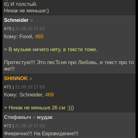
б) И толстый.
Никак не меньше:)
Schneider
»
#70 |
21.09.10 17:03
Кому: Foxel,
#65
> В музыке ничего нету, в тексте тоже.
Протестую!!! Это песТсня про Любовь, и текст про то
же!!!
SHINNOK
»
#71 |
21.09.10 17:03
Кому: Schneider,
#69
> Никак не меньше 26 см :)))
Стефаныч
»
мудак
#72 |
21.09.10 17:03
Феерично!!! На Евровидение!!!