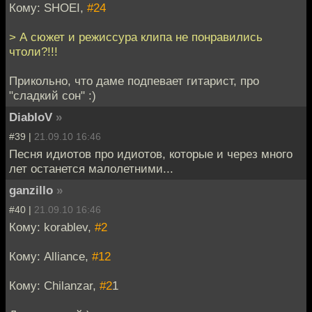
Кому: SHOEI,
#24
> А сюжет и режиссура клипа не понравились
чтоли?!!!
Прикольно, что даме подпевает гитарист, про
"сладкий сон" :)
DiabloV
»
#39 |
21.09.10 16:46
Песня идиотов про идиотов, которые и через много
лет останется малолетними...
ganzillo
»
#40 |
21.09.10 16:46
Кому: korablev,
#2
Кому: Alliance,
#12
Кому: Chilanzar,
#2
1