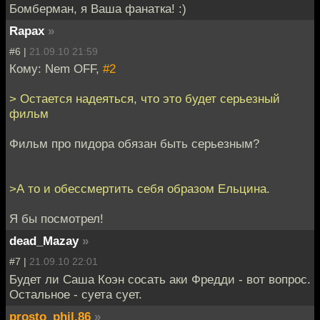
Бомберман, я Ваша фанатка! :)
Rapax
»
#6 |
21.09.10 21:59
Кому: Nem OFF,
#2
> Остается надеяться, что это будет серьезный
фильм
Фильм про пидора обязан быть серьезным?
>А то и обессмертить себя образом Ельцина.
Я бы посмотрел!
dead_Mazay
»
#7 |
21.09.10 22:01
Будет ли Саша Коэн сосать аки Фредди - вот вопрос.
Остальное - суета сует.
prosto_phil.86
»