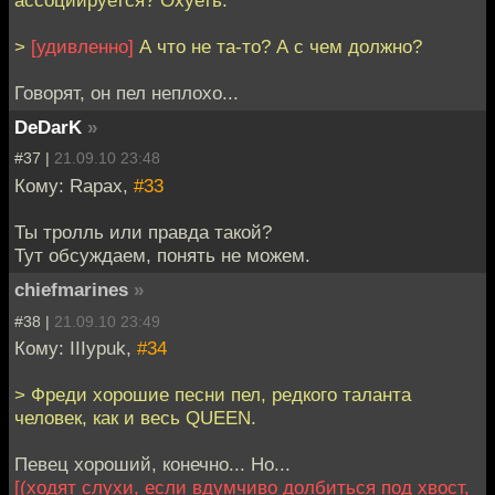
ассоциируется? Охуеть.
>
[удивленно]
А что не та-то? А с чем должно?
Говорят, он пел неплохо...
DeDarK
»
#37 |
21.09.10 23:48
Кому: Rapax,
#33
Ты тролль или правда такой?
Тут обсуждаем, понять не можем.
chiefmarines
»
#38 |
21.09.10 23:49
Кому: IIIypuk,
#34
> Фреди хорошие песни пел, редкого таланта
человек, как и весь QUEEN.
Певец хороший, конечно... Но...
[(ходят слухи, если вдумчиво долбиться под хвост,