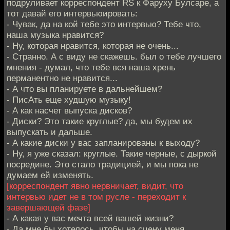
подруливает корреспондент RS к Фаруху Булсаре, а
тот давай его интервьюировать:
- Чувак, да на кой тебе это интервью? Тебе что,
наша музыка нравится?
- Ну, которая нравится, которая не очень...
- Странно. А с виду не скажешь. был о тебе лучшего
мнения - думал, что тебе вся наша хрень
перманентно не нравится...
- А что вы планируете в дальнейшем?
- ПисАть еще худшую музыку!
- А как насчет выпуска дисков?
- Диски? Это такие круглые? да, мы будем их
выпускать и дальше.
- А какие диски у вас запланированы к выходу?
- Ну, я уже сказал: круглые. Такие черные, с дыркой
посредине. Это стало традицией, и мы пока не
думаем ей изменять.
[корреспондент явно нервничает, видит, что
интервью идет не в том русле - переходит к
завершающей фазе]
- А какая у вас мечта всей вашей жизни?
- Да мне бы хотелось, чтобы на сцену меня