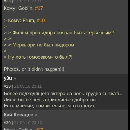
#28 |
21.09.10 23:11
Кому: Goblin,
#17
> Кому: Frum,
#10
>
> > Фильм про пидора обязан быть серьезным?
> >
> > Меркьюри не был пидором
>
> Ну хоть гомосеком-то был?!
Photos, or it didn't happen!!!
y3u
»
#29 |
21.09.10 23:11
Более подходящего актера на роль трудно сыскать.
Лишь бы не пел, а кривляется добротно.
Есть мнение, сомнительно, что взлетит.
Кай Косадес
»
#30 |
21.09.10 23:13
Кому: Goblin,
#17