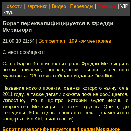
Новости
|
Картинки
|
Видео
|
Переводы
|
Магазин
|
VIP
клуб
Борат переквалифицируется в Фредди
Меркьюри
21.09.10 21:54
|
Bomberman
|
199 комментариев
C мест сообщают:
Саша Барон Коэн исполнит роль Фредди Меркьюри в
новом фильме, посвященном жизни известного
музыканта. Об этом сообщает издание Deadline.
Название нового проекта, съемки которого начнутся в
2011 году, а также детали сюжета пока не сообщается.
Известно, что в центре истории будет жизнь и
творчество Меркьюри, а также группы Queen, до
середины 80-х годов прошлого века (знаменитого
концерта Live Aid, в частности).
Борат переквалифицируется в Фредди Меркьюри