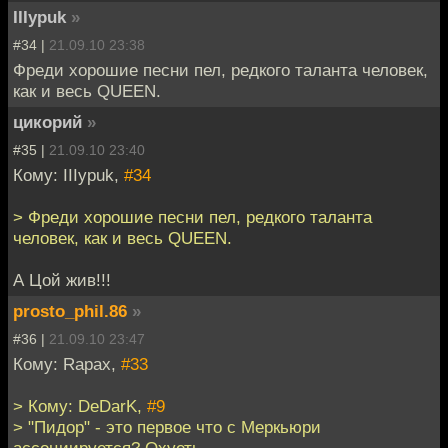
IIIypuk
»
#34 |
21.09.10 23:38
Фреди хорошие песни пел, редкого таланта человек,
как и весь QUEEN.
цикорий
»
#35 |
21.09.10 23:40
Кому: IIIypuk,
#34
> Фреди хорошие песни пел, редкого таланта
человек, как и весь QUEEN.
А Цой жив!!!
prosto_phil.86
»
#36 |
21.09.10 23:47
Кому: Rapax,
#33
> Кому: DeDarK,
#9
> "Пидор" - это первое что с Меркьюри