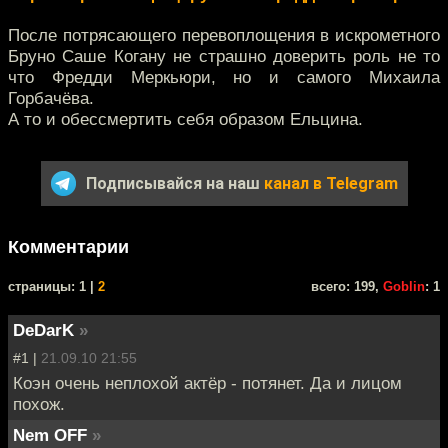
После потрясающего перевоплощения в искрометного
Бруно Саше Когану не страшно доверить роль не то
что Фредди Меркьюри, но и самого Михаила
Горбачёва.
А то и обессмертить себя образом Ельцина.
Подписывайся на наш
канал в Telegram
Комментарии
cтраницы: 1 |
2
всего: 199,
Goblin
: 1
DeDarK
»
#1 |
21.09.10 21:55
Коэн очень неплохой актёр - потянет. Да и лицом
похож.
Nem OFF
»