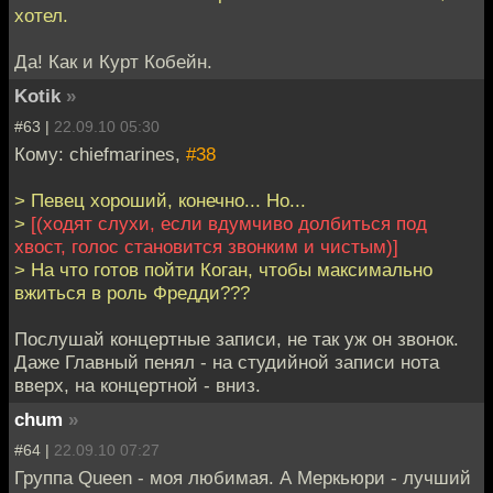
хотел.
Да! Как и Курт Кобейн.
Kotik
»
#63 |
22.09.10 05:30
Кому: chiefmarines,
#38
> Певец хороший, конечно... Но...
>
[(ходят слухи, если вдумчиво долбиться под
хвост, голос становится звонким и чистым)]
> На что готов пойти Коган, чтобы максимально
вжиться в роль Фредди???
Послушай концертные записи, не так уж он звонок.
Даже Главный пенял - на студийной записи нота
вверх, на концертной - вниз.
chum
»
#64 |
22.09.10 07:27
Группа Queen - моя любимая. А Меркьюри - лучший