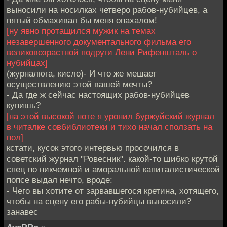
выносили на носилках четверо рабов-нубийцев, а
пятый обмахивал бы меня опахалом!
[ну явно протащился мужик на темах
незавершенного документального фильма его
великовозрастной подруги Лени Рифеншталь о
нубийцах]
(журналюга, кисло)- И что же мешает
осуществлению этой вашей мечты?
- Да где ж сейчас настоящих рабов-нубийцев
купишь?
[на этой высокой ноте я уронил буржуйский журнал
в читалке совбиблиотеки и тихо начал сползать на
пол]
кстати, кусок этого интервью просочился в
советский журнал "Ровесник". какой-то шибко крутой
спец по никчемной и аморальной капиталистической
попсе выдал нечто, вроде:
- Чего вы хотите от зарвавшегося кретина, хотящего,
чтобы на сцену его рабы-нубийцы выносили?
занавес