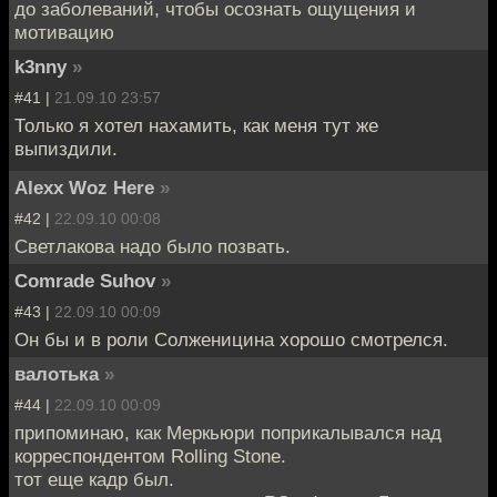
до заболеваний, чтобы осознать ощущения и
мотивацию
k3nny
»
#41 |
21.09.10 23:57
Только я хотел нахамить, как меня тут же
выпиздили.
Alexx Woz Here
»
#42 |
22.09.10 00:08
Светлакова надо было позвать.
Comrade Suhov
»
#43 |
22.09.10 00:09
Он бы и в роли Солженицина хорошо смотрелся.
валотька
»
#44 |
22.09.10 00:09
припоминаю, как Меркьюри поприкалывался над
корреспондентом Rolling Stone.
тот еще кадр был.