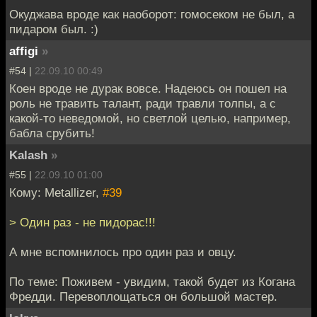
Окуджава вроде как наоборот: гомосеком не был, а
пидаром был. :)
affigi
»
#54 |
22.09.10 00:49
Коен вроде не дурак вовсе. Надеюсь он пошел на
роль не травить талант, ради травли толпы, а с
какой-то неведомой, но светлой целью, например,
бабла срубить!
Kalash
»
#55 |
22.09.10 01:00
Кому: Metallizer,
#39
> Один раз - не пидорас!!!
А мне вспомнилось про один раз и овцу.
По теме: Поживем - увидим, такой будет из Когана
Фредди. Перевоплощаться он большой мастер.