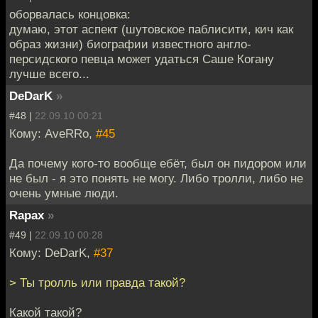
оборвалась концовка:
думаю, этот аспект (шутовское паблисити, кич как
образ жизни) биографии известного англо-
персидского певца может удаться Саше Когану
лучше всего...
DeDarK
»
#48 |
22.09.10 00:21
Кому: AveRRo,
#45
Да почему кого-то вообще ебёт, был он пидором или
не был - я это понять не могу. Либо тролли, либо не
очень умные люди.
Rapax
»
#49 |
22.09.10 00:28
Кому: DeDarK,
#37
> Ты тролль или правда такой?
Какой такой?