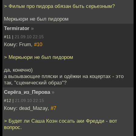
> Фильм про пидора обязан быть серьезным?
Меркьюри не был пидором
Termirator
»
#11 |
21.09.10 22:15
Кому: Frum,
#10
> Меркьюри не был пидором
да, конечно)
а вызывающие пляски и одёжки на коцертах - это
так, "сценический образ"?
Серёга_из_Перова
»
#12 |
21.09.10 22:15
Кому: dead_Mazay,
#7
> Будет ли Саша Коэн сосать аки Фредди - вот
вопрос.