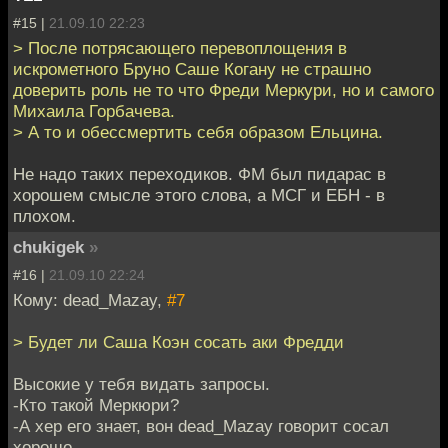
#15 |
21.09.10 22:23
> После потрясающего перевоплощения в
искрометного Бруно Саше Когану не страшно
доверить роль не то что Фреди Меркури, но и самого
Михаила Горбачева.
> А то и обессмертить себя образом Ельцина.
Не надо таких переходиков. ФМ был пидарас в
хорошем смысле этого слова, а МСГ и ЕБН - в
плохом.
chukigek
»
#16 |
21.09.10 22:24
Кому: dead_Mazay,
#7
> Будет ли Саша Коэн сосать аки Фредди
Высокие у тебя видать запросы.
-Кто такой Меркюри?
-А хер его знает, вон dead_Mazay говорит сосал
хорошо