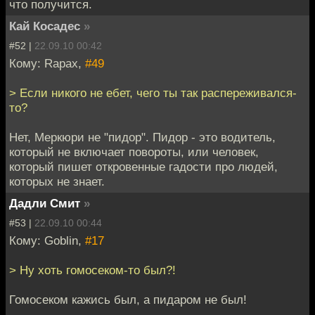
что получится.
Кай Косадес
»
#52 |
22.09.10 00:42
Кому: Rapax,
#49
> Если никого не ебет, чего ты так распереживался-
то?
Нет, Меркюри не "пидор". Пидор - это водитель,
который не включает повороты, или человек,
который пишет откровенные гадости про людей,
которых не знает.
Дадли Смит
»
#53 |
22.09.10 00:44
Кому: Goblin,
#17
> Ну хоть гомосеком-то был?!
Гомосеком кажись был, а пидаром не был!