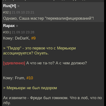
Rus[H]
»
#32 |
21.09.10 23:21
Однако, Саша мастер "переквалифицирований"!
Rapax
»
#33 |
21.09.10 23:28
Кому: DeDarK,
#9
> "Пидор" - это первое что с Меркьюри
ассоциируется? Охуеть.
[удивленно]
А что не та-то? А с чем должно?
Кому: Frum,
#10
> Меркьюри не был пидором
Ах извините - Фреди был гомиком. Что в лоб, что по
лбу.