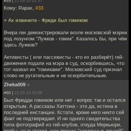
#59 |
22.09.10 01:37
Кому: Rapax,
#33
> Ах извините - Фреди был гомиком
Вчера геи демонстрировали возле московской мэрии
под лозунгом "Лужков - гомик". Казалось бы, при чём
здесь Лужков?
Активисты ( или пассивисты - кто их разберёт) гей-
движения подали на мэра в суд, оскорбившись, что
тот назвал их "гомиками". Московский суд признал
слово не ругательным и не оскорбительным.
Zheka009
»
#60 |
22.09.10 03:08
Был Фредди гомиком или нет - вопрос так и остался
открытым. А рассказы Хаттона - это да, истина в
последней инстанции. Кстати, кроме него никто сей
факт не подтверждает. И ни одного свидетельства
типа фотографий из гей-клубов, откуда Меркьюри,
якобы, не вылазил, или прочих "сердечных друзей",