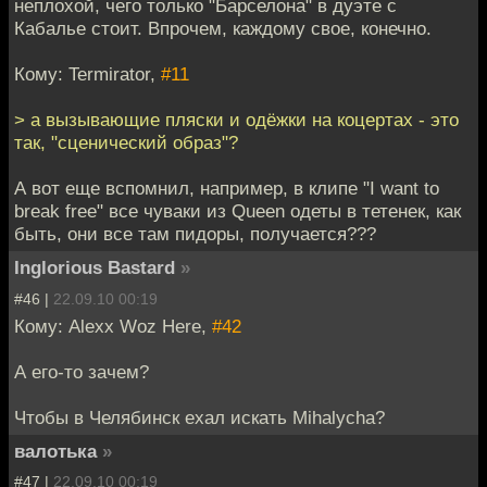
неплохой, чего только "Барселона" в дуэте с
Кабалье стоит. Впрочем, каждому свое, конечно.
Кому: Termirator,
#11
> а вызывающие пляски и одёжки на коцертах - это
так, "сценический образ"?
А вот еще вспомнил, например, в клипе "I want to
break free" все чуваки из Queen одеты в тетенек, как
быть, они все там пидоры, получается???
Inglorious Bastard
»
#46 |
22.09.10 00:19
Кому: Alexx Woz Here,
#42
А его-то зачем?
Чтобы в Челябинск ехал искать Mihalycha?
валотька
»
#47 |
22.09.10 00:19