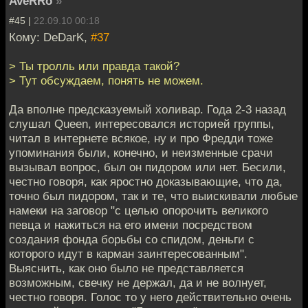
AveRRo
»
#45 |
22.09.10 00:18
Кому: DeDarK,
#37
> Ты тролль или правда такой?
> Тут обсуждаем, понять не можем.
Да вполне предсказуемый холивар. Года 2-3 назад
слушал Queen, интересовался историей группы,
читал в интернете всякое, ну и про Фредди тоже
упоминания были, конечно, и неизменные срачи
вызывал вопрос, был он пидором или нет. Бесили,
честно говоря, как яростно доказывающие, что да,
точно был пидором, так и те, что выискивали любые
намеки на заговор "с целью опорочить великого
певца и нажиться на его имени посредством
создания фонда борьбы со спидом, деньги с
которого идут в карман заинтересованным".
Выяснить, как оно было не представляется
возможным, свечку не держал, да и не волнует,
честно говоря. Голос то у него действительно очень