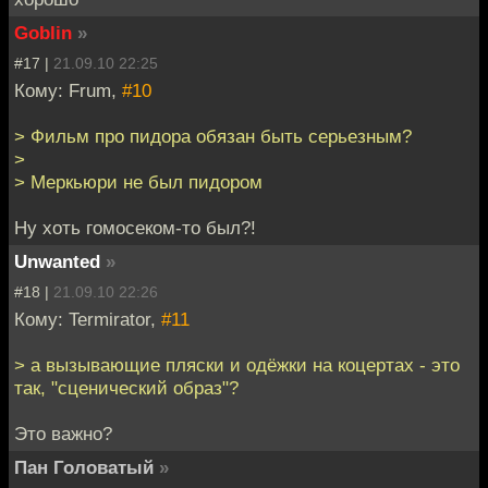
Goblin
»
#17 |
21.09.10 22:25
Кому: Frum,
#10
> Фильм про пидора обязан быть серьезным?
>
> Меркьюри не был пидором
Ну хоть гомосеком-то был?!
Unwanted
»
#18 |
21.09.10 22:26
Кому: Termirator,
#11
> а вызывающие пляски и одёжки на коцертах - это
так, "сценический образ"?
Это важно?
Пан Головатый
»