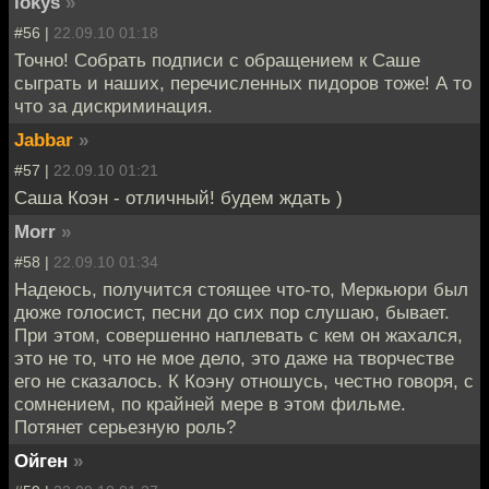
lokys
»
#56 |
22.09.10 01:18
Точно! Собрать подписи с обращением к Саше
сыграть и наших, перечисленных пидоров тоже! А то
что за дискриминация.
Jabbar
»
#57 |
22.09.10 01:21
Саша Коэн - отличный! будем ждать )
Morr
»
#58 |
22.09.10 01:34
Надеюсь, получится стоящее что-то, Меркьюри был
дюже голосист, песни до сих пор слушаю, бывает.
При этом, совершенно наплевать с кем он жахался,
это не то, что не мое дело, это даже на творчестве
его не сказалось. К Коэну отношусь, честно говоря, с
сомнением, по крайней мере в этом фильме.
Потянет серьезную роль?
Ойген
»