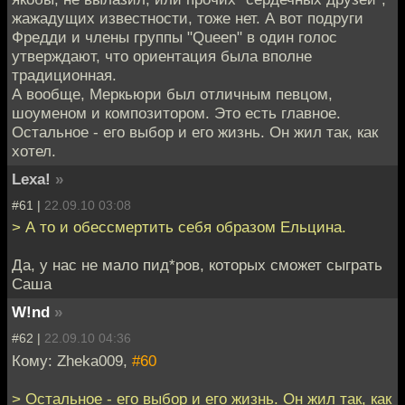
жажадущих известности, тоже нет. А вот подруги
Фредди и члены группы "Queen" в один голос
утверждают, что ориентация была вполне
традиционная.
А вообще, Меркьюри был отличным певцом,
шоуменом и композитором. Это есть главное.
Остальное - его выбор и его жизнь. Он жил так, как
хотел.
Lexa!
»
#61 |
22.09.10 03:08
> А то и обессмертить себя образом Ельцина.
Да, у нас не мало пид*ров, которых сможет сыграть
Саша
W!nd
»
#62 |
22.09.10 04:36
Кому: Zheka009,
#60
> Остальное - его выбор и его жизнь. Он жил так, как