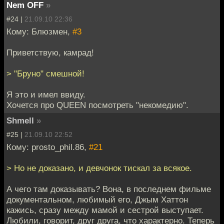
Nem OFF
»
#24 |
21.09.10 22:36
Кому: Блюзмен,
#3
Приветствую, камрад!
> "Бруно" смешной!
Я это и имел ввиду.
Хочется про QUEEN посмотреть "некомедию".
Shmell
»
#25 |
21.09.10 22:52
Кому: prosto_phil.86,
#21
> Но не доказано, и девчонок тискал за всякое.
А чего там доказывать? Вона, в последнем фильме
документальном, любимый его, Джым Хаттон
кажись, сразу между мамой и сестрой выступает.
Любили, говорит, друг друга, что характерно. Теперь