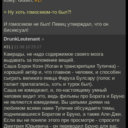
> Ну хоть гомосеком-то был?!
И гомосеком не был! Певец утверждал, что он
бисексуал!
DrunkLeutenant
»
#31 |
21.09.10 23:17
Камрады, не надо содержимое своего мозга
выдавать за положение вещей.
Саша Бэрон Коэн (Коган в транскрипции Тупичка) -
хороший актёр и, что главное - человек, и способен
сыграть великого певца Фаруха Булсару (голос и
талант прилагались, хоть и турок был).
Саша не комедиант, и, по-настоящему умный
человек видит это, ведь фильмы про Бората и Бруно
не являются комедиями. Вы целыми днями на
любимом всеми нами Тупичке обсуждаете темы,
поднимавшиеся Боратом и Бруно, а также Али-Джи.
Если вы не поняли этого при просмотре - спросите
Дмитрия Юрьевича - он переводил Бруно для вас.