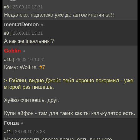
#8 |
26.09.10 13:31
Недалеко, недалеко уже до автоминетчика!!!
mentatDemon
»
#9 |
26.09.10 13:31
А как же iпаяльник!?
Goblin
»
#10 |
26.09.10 13:31
Кому: Wolfire,
#7
> Гоблин, видно Джобс тебя хорошо покормил - уже
второй раз пишешь.
Хуёво считаешь, друг.
Купи айфон - там для таких как ты калькулятор есть.
Гонzа
»
#11 |
26.09.10 13:33
Надо спросить своего врача, есть ли у него