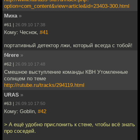
option=com_content&view=article&id=23403-300.html
Миха
»
#61 |
26.09.10 17:38
Кому: Чеснок,
#41
портативный детектор лжи, который всегда с тобой!
f4rere
»
#62 |
26.09.10 17:48
Смешное выступление команды КВН Утомленные
солнцем по теме
http://rutube.ru/tracks/294119.html
URAS
»
#63 |
26.09.10 17:50
Кому: Goblin,
#42
> А ещё удобно прислонить к стене, чтобы всё знать
про соседей.