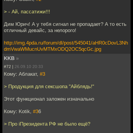
> - Ай, пассатижи!!!
Дим Юрич! А у тебя сигнал не пропадает? А то есть
отличный девайс, за нелорого!
http://img.4pda.ru/forum/dl/post/545041/aHR0cDovL3Nh
dmVwaWMucnUvMTMxODQ2OC5qcGc.jpg
KKB
»
#72 |
26.09.10 20:33
Кому: Аблакат,
#3
> Продукция для сексшопа "Айблядь!"
Этот функционал заложен изначально
Кому: Kotik,
#3
6
> Про iПрезидента РФ не было ещё?