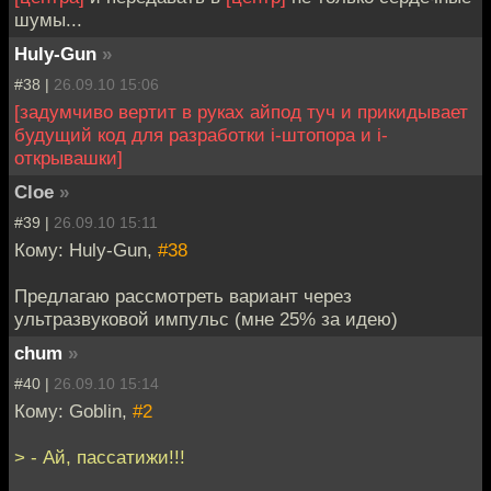
шумы...
Huly-Gun
»
#38 |
26.09.10 15:06
[задумчиво вертит в руках айпод туч и прикидывает
будущий код для разработки i-штопора и i-
открывашки]
Cloe
»
#39 |
26.09.10 15:11
Кому: Huly-Gun,
#38
Предлагаю рассмотреть вариант через
ультразвуковой импульс (мне 25% за идею)
chum
»
#40 |
26.09.10 15:14
Кому: Goblin,
#2
> - Ай, пассатижи!!!