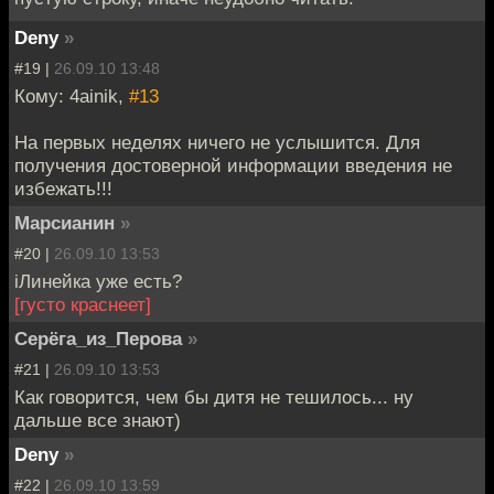
Deny
»
#19 |
26.09.10 13:48
Кому: 4ainik,
#13
На первых неделях ничего не услышится. Для
получения достоверной информации введения не
избежать!!!
Марсианин
»
#20 |
26.09.10 13:53
iЛинейка уже есть?
[густо краснеет]
Серёга_из_Перова
»
#21 |
26.09.10 13:53
Как говорится, чем бы дитя не тешилось... ну
дальше все знают)
Deny
»
#22 |
26.09.10 13:59