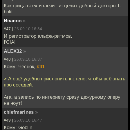
Как грица всех излечит исцелит добрый докторы I-
bolit
Иванов
»
#47 |
26.09.10 16:34
И регистратор альфа-ритмов.
I'CIA!
ALEX32
»
#48 |
26.09.10 16:37
Кому: Чеснок,
#41
> А ещё удобно прислонить к стене, чтобы всё знать
про соседей.
Ага, а запись по интернету сразу дежурному оперу
на ноут!
chiefmarines
»
#49 |
26.09.10 16:47
Кому: Goblin