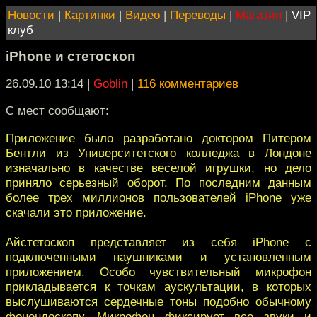
Новости
|
Картинки
|
Видео
|
Переводы
|
Магазин
|
VIP
клуб
iPhone и стетоскоп
26.09.10 13:14
|
Goblin
|
116 комментариев
С мест сообщают:
Приложение было разработано доктором Питером
Бентли из Университетского колледжа в Лондоне
изначально в качестве веселой игрушки, но дело
приняло серьезный оборот. По последним данным
более трех миллионов пользователей iPhone уже
скачали это приложение.
Айстетоскоп представляет из себя iPhone с
подключенными наушниками и установленным
приложением. Особо чувствительный микрофон
прикладывается к точкам аускультации, в которых
выслушиваются сердечные тоны подобно обычному
фонендоскопу. Микрофон фиксирует все звуки и