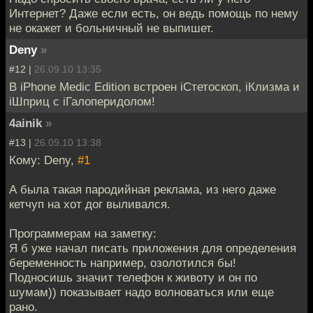
Интернет? Даже если есть, он ведь помощь по нему
не окажет и больничный не выпишет.
Deny
»
#12 |
26.09.10 13:35
В iPhone Medic Edition встроен iСтетоскоп, iКлизма и
iШприц с iГалоперидолом!
4ainik
»
#13 |
26.09.10 13:38
Кому: Deny,
#1
А была такая пародийная реклама, из него даже
кетчуп на хот дог выливался.
Программерам на заметку:
Я б уже начал писать приложения для определения
беременность например, озолотился бы!
Подносишь значит телефон к животу и он по
шумам)) показывает надо волноваться или еще
рано.