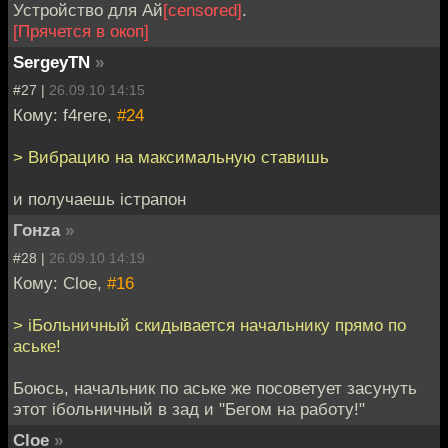
Устройство для Ай
[censored]
.
[Прячется в окоп]
SergeyTN
»
#27 |
26.09.10 14:15
Кому: f4rere,
#24
> Вибрацию на максимальную ставишь
и получаешь iстрапон
Гонzа
»
#28 |
26.09.10 14:19
Кому: Cloe,
#16
> iБольничный скидывается начальнику прямо по
аське!
Боюсь, начальник по аське же посоветует засунуть
этот iбольничный в зад и "Бегом на работу!"
Cloe
»