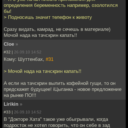
определения беременность например, озолотился
бы!
> Подносишь значит телефон к животу
Сразу видать, камрад, не сечешь в материале)
Мочой нада на тачскрин капать!!
Cloe
»
#32 |
26.09.10 14:52
Кому: Шуттенбах,
#31
> Мочой нада на тачскрин капать!!
А если на тачскрин вылить кофейной гущи, то он
предскажет будущее! iЦыганка - новое предложение
на рынке ПО!!!
Lirikin
»
#33 |
26.09.10 14:52
В "Докторе Хата" такое уже обыгрывали, когда
подросток не хотел говорить, что он себе в зад