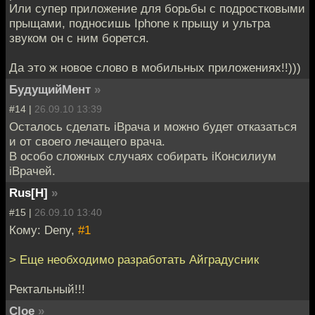
Или супер приложение для борьбы с подростковыми
прыщами, подносишь Iphone к прыщу и ультра
звуком он с ним борется.
Да это ж новое слово в мобильных приложениях!!)))
БудущийМент
»
#14 |
26.09.10 13:39
Осталось сделать iВрача и можно будет отказаться
и от своего лечащего врача.
В особо сложных случаях собирать iКонсилиум
iВрачей.
Rus[H]
»
#15 |
26.09.10 13:40
Кому: Deny,
#1
> Еще необходимо разработать Айградусник
Ректальный!!!
Cloe
»