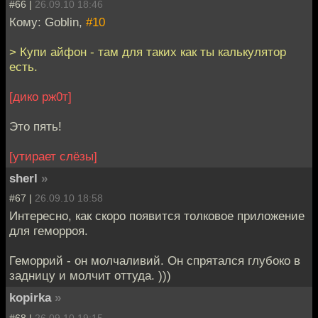
#66 |
26.09.10 18:46
Кому: Goblin,
#10
> Купи айфон - там для таких как ты калькулятор
есть.
[дико рж0т]
Это пять!
[утирает слёзы]
sherl
»
#67 |
26.09.10 18:58
Интересно, как скоро появится толковое приложение
для геморроя.
Геморрий - он молчаливий. Он спрятался глубоко в
задницу и молчит оттуда. )))
kopirka
»
#68 |
26.09.10 19:15