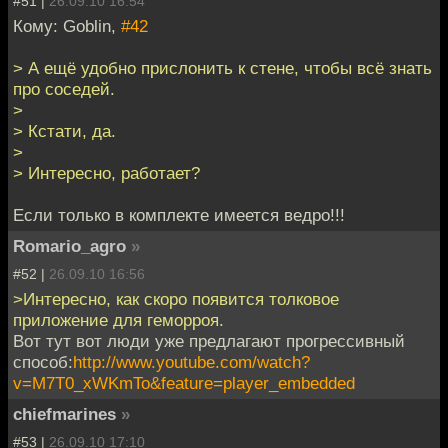
#51 |
26.09.10 16:54
Кому: Goblin,
#42
> А ещё удобно прислонить к стене, чтобы всё знать
про соседей.
>
> Кстати, да.
>
> Интересно, работает?
Если только в комплекте имеется ведро!!!
Romario_agro
»
#52 |
26.09.10 16:56
>Интересно, как скоро появится толковое
приложение для геморроя.
Вот тут вот люди уже предлагают прогрессивный
способ:
http://www.youtube.com/watch?
v=M7T0_xWKmTo&feature=player_embedded
chiefmarines
»
#53 |
26.09.10 17:10