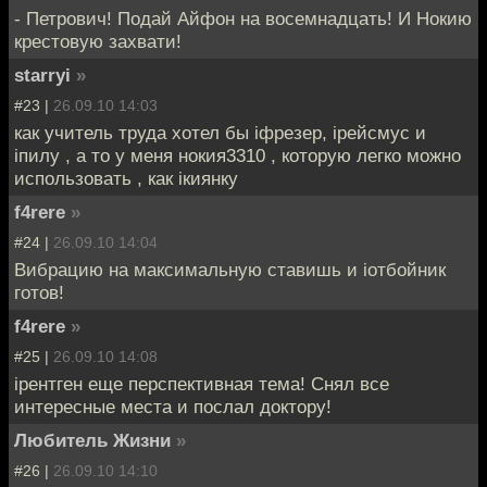
- Петрович! Подай Айфон на восемнадцать! И Нокию
крестовую захвати!
starryi
»
#23 |
26.09.10 14:03
как учитель труда хотел бы iфрезер, iрейсмус и
iпилу , а то у меня нокия3310 , которую легко можно
использовать , как iкиянку
f4rere
»
#24 |
26.09.10 14:04
Вибрацию на максимальную ставишь и iотбойник
готов!
f4rere
»
#25 |
26.09.10 14:08
iрентген еще перспективная тема! Снял все
интересные места и послал доктору!
Любитель Жизни
»
#26 |
26.09.10 14:10