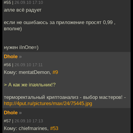
#55 |
26.09.10 17:10
апле всё радует
если не ошибаюсь за приложение просят 0,99 ,
вполне)
нужен iInOne=)
Dhole
»
#56 |
26.09.10 17:11
Кому: mentatDemon,
#9
> А как же iпаяльник!?
терморектальный криптоанализ - выбор мастеров! -
http://4put.ru/pictures/max/24/75445.jpg
Dhole
»
#57 |
26.09.10 17:13
Кому: chiefmarines,
#53