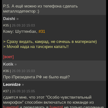
P.S. А ещё можно из телефона сделать
металлодетектор :)
Daishi
»
#35 |
26.09.10 15:03
Кому: Шуттенбах,
#31
> Сразу видать, камрад, не сечешь в материале)
> Мочой нада на тачскрин капать!!
[воет]
Kotik
»
#36 |
26.09.10 15:03
Про iПрезидента РФ не было ещё?
Leonidze
»
#37 |
26.09.10 15:05
сдается мне, что этот "Особо чувствительный
микрофон" способен включаться по команде из
[центра]
и передавать в
[центр]
не только сердечные