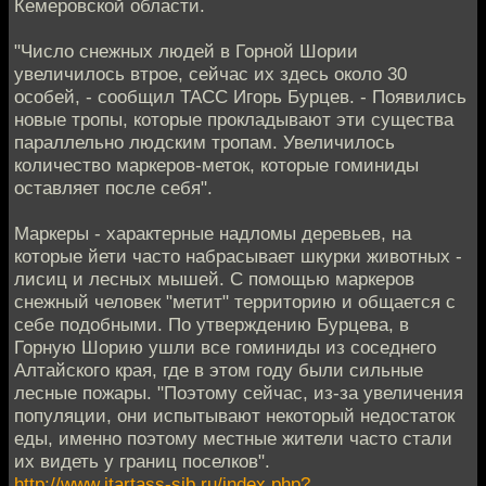
Кемеровской области.
"Число снежных людей в Горной Шории
увеличилось втрое, сейчас их здесь около 30
особей, - сообщил ТАСС Игорь Бурцев. - Появились
новые тропы, которые прокладывают эти существа
параллельно людским тропам. Увеличилось
количество маркеров-меток, которые гоминиды
оставляет после себя".
Маркеры - характерные надломы деревьев, на
которые йети часто набрасывает шкурки животных -
лисиц и лесных мышей. С помощью маркеров
снежный человек "метит" территорию и общается с
себе подобными. По утверждению Бурцева, в
Горную Шорию ушли все гоминиды из соседнего
Алтайского края, где в этом году были сильные
лесные пожары. "Поэтому сейчас, из-за увеличения
популяции, они испытывают некоторый недостаток
еды, именно поэтому местные жители часто стали
их видеть у границ поселков".
http://www.itartass-sib.ru/index.php?