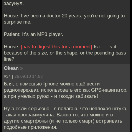
засунул.
House: I’ve been a doctor 20 years, you’re not going to
surprise me.
Patient: It’s an MP3 player.
House:
[has to digest this for a moment]
Is it… is it
because of the size, or the shape, or the pounding bass
line?
Okean
»
#34 |
26.09.10 14:53
Бля, с помощью Iphone можно ещё вести
радиоперехват, использовать его как GPS-навигатор,
а при умелых руках - и гвозди забивать!
Ну а если серьёзно - я полагаю, что неплохая штука,
такая программулина. Важно то, что можно и в
другие смартфоны (и не только смарт) встраивать
подобные приложения.