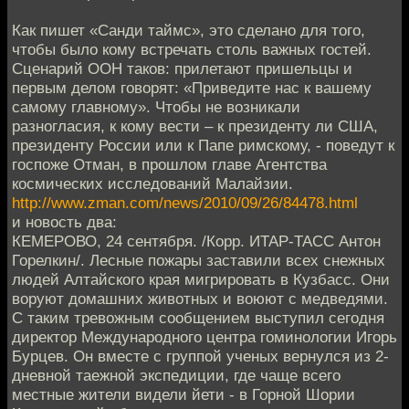
Как пишет «Санди таймс», это сделано для того,
чтобы было кому встречать столь важных гостей.
Сценарий ООН таков: прилетают пришельцы и
первым делом говорят: «Приведите нас к вашему
самому главному». Чтобы не возникали
разногласия, к кому вести – к президенту ли США,
президенту России или к Папе римскому, - поведут к
госпоже Отман, в прошлом главе Агентства
космических исследований Малайзии.
http://www.zman.com/news/2010/09/26/84478.html
и новость два:
КЕМЕРОВО, 24 cентября. /Корр. ИТАР-ТАСС Антон
Горелкин/. Лесные пожары заставили всех снежных
людей Алтайского края мигрировать в Кузбасс. Они
воруют домашних животных и воюют с медведями.
С таким тревожным сообщением выступил сегодня
директор Международного центра гоминологии Игорь
Бурцев. Он вместе с группой ученых вернулся из 2-
дневной таежной экспедиции, где чаще всего
местные жители видели йети - в Горной Шории