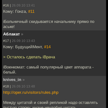
#16 |
26.09.10 13:41
Кому: Гонzа,
#11
iБольничный скидывается начальнику прямо по
аське!
Аблакат
»
#17 |
26.09.10 13:43
Кому: БудущийМент,
#14
> Осталось сделать iВрача
iВоенкомат: самый популярный цвет аппарата -
белый.
knives_in
»
#18 |
26.09.10 13:48
http://oper.ru/visitors/rules.php
Между цитатой и своей репликой надо оставлять
пустую строку, иначе неудобно читать.