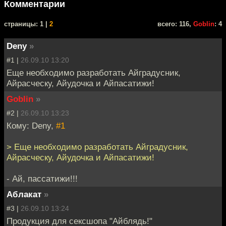
Комментарии
cтраницы: 1 |
2
всего: 116,
Goblin
: 4
Deny
»
#1 |
26.09.10 13:20
Еще необходимо разработать Айградусник,
Айрасческу, Айудочка и Айпасатижи!
Goblin
»
#2 |
26.09.10 13:23
Кому: Deny,
#1
> Еще необходимо разработать Айградусник,
Айрасческу, Айудочка и Айпасатижи!
- Ай, пассатижи!!!
Аблакат
»
#3 |
26.09.10 13:24
Продукция для сексшопа "Айблядь!"