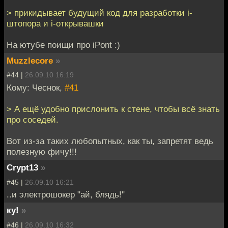
> прикидывает будущий код для разработки i-
штопора и i-открывашки
На ютубе поищи про iPont :)
Muzzlecore
»
#44 |
26.09.10 16:19
Кому: Чеснок,
#41
> А ещё удобно прислонить к стене, чтобы всё знать
про соседей.
Вот из-за таких любопытных, как ты, запретят ведь
полезную фичу!!!
Crypt13
»
#45 |
26.09.10 16:21
..и электрошокер "ай, блядь!"
ку!
»
#46 |
26.09.10 16:32