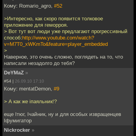
Кому: Romario_agro,
#52
>Интересно, как скоро появится толковое
приложение для геморроя.
> Вот тут вот люди уже предлагают прогрессивный
способ:
http://www.youtube.com/watch?
v=M7T0_xWKmTo&feature=player_embedded
>
Наверное, это очень сложно, поглядеть на то, что
написали незадолго до тебя?
DeYMaZ
»
#54 |
26.09.10 17:10
Кому: mentatDemon,
#9
> А как же iпаяльник!?
еще Iтюг, Iчайник, ну и для особых извращенцев
Iфумигатор
Nickrocker
»