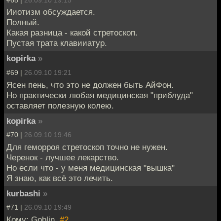
Ииотизм обсуждается.
Полный.
Какая разница - какой стретоскоп.
Пустая трата клавииатур.
kopirka
»
#69 |
26.09.10 19:21
Ясен пень, что это не должен быть АйФон.
Но практически любая медицинская "приблуда"
оставляет полезную колею.
kopirka
»
#70 |
26.09.10 19:46
Для геморроя стретоскоп точно не нужен.
Черенок - лучшее лекарство.
Но если что - у меня медицинская "вышка"
Я знаю, как всё это лечить.
kurbashi
»
#71 |
26.09.10 19:49
Кому: Goblin,
#2