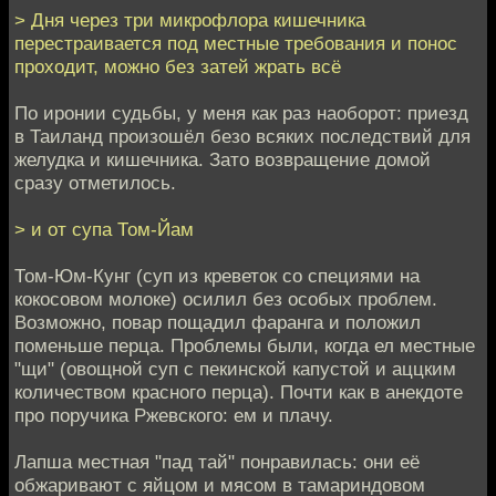
> Дня через три микрофлора кишечника
перестраивается под местные требования и понос
проходит, можно без затей жрать всё
По иронии судьбы, у меня как раз наоборот: приезд
в Таиланд произошёл безо всяких последствий для
желудка и кишечника. Зато возвращение домой
сразу отметилось.
> и от супа Том-Йам
Том-Юм-Кунг (суп из креветок со специями на
кокосовом молоке) осилил без особых проблем.
Возможно, повар пощадил фаранга и положил
поменьше перца. Проблемы были, когда ел местные
"щи" (овощной суп с пекинской капустой и аццким
количеством красного перца). Почти как в анекдоте
про поручика Ржевского: ем и плачу.
Лапша местная "пад тай" понравилась: они её
обжаривают с яйцом и мясом в тамариндовом