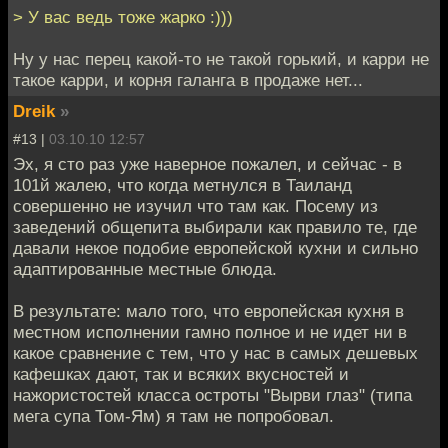
> У вас ведь тоже жарко :)))
Ну у нас перец какой-то не такой горький, и карри не
такое карри, и корня галанга в продаже нет...
Dreik
»
#13 |
03.10.10 12:57
Эх, я сто раз уже наверное пожалел, и сейчас - в
101й жалею, что когда метнулся в Таиланд
совершенно не изучил что там как. Посему из
заведений общепита выбирали как правило те, где
давали некое подобие европейской кухни и сильно
адаптированные местные блюда.
В результате: мало того, что европейская кухня в
местном исполнении гамно полное и не идет ни в
какое сравнение с тем, что у нас в самых дешевых
кафешках дают, так и всяких вкусностей и
нажористостей класса остроты "Вырви глаз" (типа
мега супа Том-Ям) я там не попробовал.