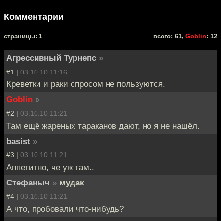
Комментарии
cтраницы: 1
всего: 61,
Goblin
: 12
Агрессивный Турнепс
»
#1 |
03.10.10 11:16
Креветки и раки спросом не пользуются.
Goblin
»
#2 |
03.10.10 11:21
Там ещё жареных тараканов дают, но я не нашёл.
basist
»
#3 |
03.10.10 11:21
Аппетитно, че уж там..
Стефаныч
»
мудак
#4 |
03.10.10 11:21
А что, пробовали что-нибудь?