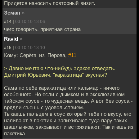
Придется наносить повторный визит.
Земан
»
#14 |
03.10.10 13:06
чего говорить. приятная страна
Ravid
»
#15 |
03.10.10 13:10
Кому: Серёга_из_Перова,
#11
> Давно мечтаю что-нибудь эдакое отведать.
Дмитрий Юрьевич, "каракатица" вкусная?
Сама по себе каракатица или кальмар - ничего
особенного. Но если с дымком и в эксклюзивном
тайском соусе - то чудесная вещь. А вот без соуса -
врядли съешь с удовольствием.
Тыкаешь пальцем в соус который тебе по вкусу, его
наливают в пакетик и запихивают туда пару таких
шашлычков, закрывают и встряхивают. Так и ешь из
пакетика.