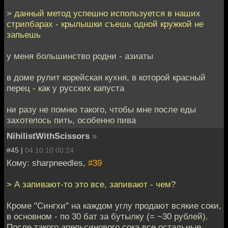
> данный метод успешно используется в наших
стрипбарах - крылышки съешь одной кружкой не
запьешь
у меня большинство родни - азиаты
в доме рулит корейская кухня, в которой красный
перец - как у русских капуста
ни разу не помню такого, чтобы мне после еды
захотелось пить, особенно пива
NihilistWithScissors
»
#45 |
04.10.10 00:24
Кому: sharpneedles,
#39
> А запивают-то это все, запивают - чем?
Кроме "Сингхи" на каждом углу продают всякие соки,
в основном - по 30 бат за бутылку (= ~30 рублей).
После такого апельсинового сока все остальные