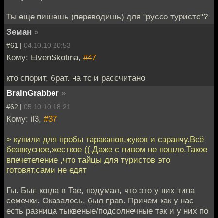
Ты еще пишешь (переводишь) для "руссо туристо"?
Земан
»
#61 |
04.10.10 20:53
Кому: ElvenSkotina,
#47
кто спорит, брат. на то и рассчитано
BrainGrabber
»
#62 |
05.10.10 18:21
Кому: il3,
#37
> купили для пробы тараканов,жуков и саранчу.Всё
безвкусное,жесткое ((.Даже с пивом не пошло.Такое
впечетеление ,что тайцы для туристов это
готовят,сами не едят
Гы. Был когда в Тае, подумал, что это у них типа
семечки. Оказалось, был прав. Причем как у нас
есть разница тыквеные/подсолнечные так и у них по