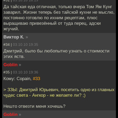
#31 |
03.10.10 16:19
Да тайская еда отличная, только вчера Том Ям Кунг
заварил. Жизни теперь без тайской кухни не мыслю,
постоянно готовлю по ихним рецептам, плюс
выращиваю привезённый от туда перец, адски
жгучий.
Виктор К.
»
#34 |
03.10.10 19:35
Дмитрий, было бы любопытно узнать о стоимости
этих яств.
Goblin
»
#35 |
03.10.10 19:36
Кому: Copain,
#33
> ЗЗЫ: Дмитрий Юрьевич, посетить одно из главных
чудес света - Ангкор - не желаете ли? ;)
Нешто отвезти меня хочешь?
Goblin
»