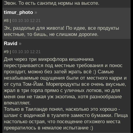
Эвон. То есть санэпид нормы на высоте.
timur_photo
»
#8 |
03.10.10 12:21
Эх, раздолье для живота! По идее, все продукты
местные, то бишь, не слишком дорогие.
Ravid
»
#9 |
03.10.10 12:21
Дня через три микрофлора кишечника
перестраивается под местные требования и понос
проходит, можно без затей жрать всё :) Самые
незабываемые ощущения были от местного карри и
от супа Том-Йам. Морепродукты все очень вкусные,
жрал в три горла прямо с уличных лотков, но для
меня они не такая уж экзотика, хотя разнообразие
впечатляет.
Только в Таиланде понял, насколько это хорошо -
шланг с водичкой в туалете заместо бумажки. Пища
настолько острая, что посещение отхожего места
превратилось в немалое испытание :)