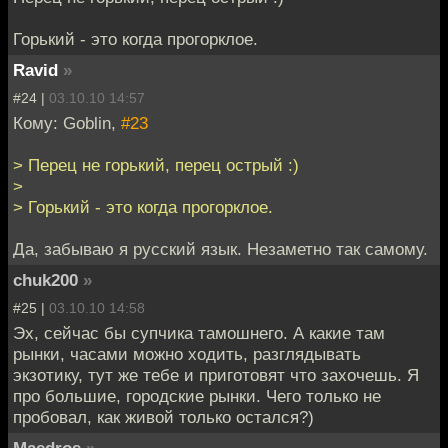
Горький - это когда прогорклое.
Ravid
»
#24 |
03.10.10 14:57
Кому: Goblin,
#23
> Перец не горький, перец острый :)
>
> Горький - это когда прогорклое.
Да, забываю я русский язык. Незаметно так самому.
chuk200
»
#25 |
03.10.10 14:58
Эх, сейчас бы супчика тамошнего. А какие там
рынки, часами можно ходить, разглядывать
экзотику, тут же тебе и приготовят что захочешь. Я
про большие, городские рынки. Чего только не
пробовал, как живой только остался?)
Maedros
»