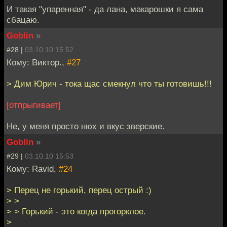
И такая "упаренная" - да лана, макарошки я сама
сбацаю.
Goblin
»
#28 |
03.10.10 15:52
Кому: Виктор.,
#27
> Дим Юрич - тока щас смекнул что ты готовишь!!!
[отпрыгивает]
Не, у меня просто нюх и вкус зверские.
Goblin
»
#29 |
03.10.10 15:53
Кому: Ravid,
#24
> Перец не горький, перец острый :)
> >
> > Горький - это когда прогорклое.
>