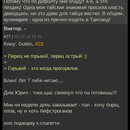
Потому что по дефолту они кладут 4-6, а это
пиздец! Одна моя тайская знакомая просила класть
двендцать, но это даже для тайца жестко. В общем,
кулинария - одна из причин ездить в Таиланд!
Виктор.
»
#27 |
03.10.10 15:49
Кому: Goblin,
#23
> Перец не горький, перец острый :)
>
> Горький - это когда прогорклое.
Блин! Лет 7 тебя читаю....
Дим Юрич - тока щас смекнул что ты готовишь!!!
Мне на неделю дочь заказывает - пап - хочу борщ,
плов, ну и хоть бефстроганов
или поджарку к спагетти.