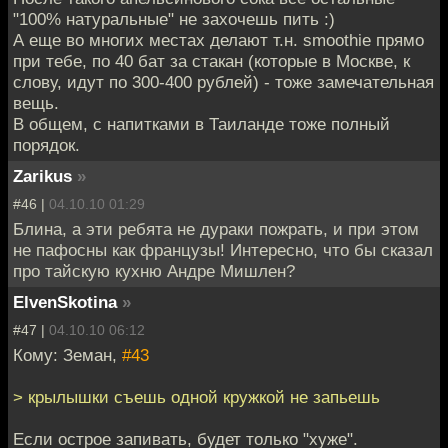
"100% натуральные" не захочешь пить :)
А еще во многих местах делают т.н. smoothie прямо
при тебе, по 40 бат за стакан (которые в Москве, к
слову, идут по 300-400 рублей) - тоже замечательная
вещь.
В общем, с напитками в Таиланде тоже полный
порядок.
Zarikus
»
#46 |
04.10.10 01:29
Блина, а эти ребята не дураки пожрать, и при этом
не пафосны как французы! Интересно, что бы сказал
про тайскую кухню Андре Мишлен?
ElvenSkotina
»
#47 |
04.10.10 06:12
Кому: Земан,
#43
> крылышки съешь одной кружкой не запьешь
Если острое запивать, будет только "хуже".