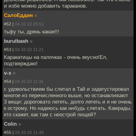
и избе можно добавить тараканов.
СалоЕддин
»
#52 |
04.10.10 09:51
тьфу ты, дрянь какая!!!
burulbash
»
#53 |
04.10.10 11:21
Каракатицы на палочках - очень вкусно!Ел,
подтверждаю!
v-x
»
#54 |
04.10.10 11:31
с удовольствием бы слетал в Тай и задегустировал
многое из перечисленного выше, но останавливают
3 вещи: дороговато лететь, долго лететь и я не очень
к острому. Но надеюсь как нибудь слетать. Камрады,
кто скажет, как там с неострой пищей?
Colin
»
#55 |
04.10.10 11:48