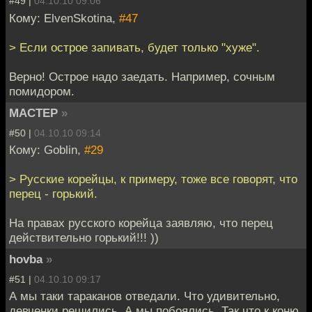
#49 |
04.10.10 09:06
Кому: ElvenSkotina,
#47
> Если острое запивать, будет только "хуже".
Верно! Острое надо заедать. Например, сочным
помидором.
МАСТЕР
»
#50 |
04.10.10 09:14
Кому: Goblin,
#29
> Русские корейцы, к примеру, тоже все говорят, что
перец - горький.
На правах русского корейца заявляю, что перец
действительно горький!!! ))
hovba
»
#51 |
04.10.10 09:17
А мы таки тараканов отведали. Что удивительно,
девченки решились. А мы побоялись. Так что к коню