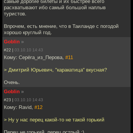
самые дорогие билеты и их быстрее всего
расхватывают ибо самый большой наплыв
туристов.
Впрочем, есть мнение, что в Таиланде с погодой
хорошо круглый год.
Goblin
»
#22 |
03.10.10 14:43
Кому: Серёга_из_Перова,
#11
> Дмитрий Юрьевич, "каракатица" вкусная?
Очень.
Goblin
»
#23 |
03.10.10 14:43
Кому: Ravid,
#12
> Ну у нас перец какой-то не такой горький
Перец не горький, перец острый :)