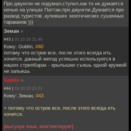
Про джунгли не подумал,ступил,как то не думается
ночью на улицах Паттаи,про джунгли.Думается про
развод туристов ,купивших экзотических сушенных
тараканов )))
Земан
»
#43 |
03.10.10 21:40
Кому: Goblin,
#40
потому что острое все, после этого всегда ить
хочется. данный метод успешно используется в
наших стрипбарах - крылышки съешь одной кружкой
не запьешь
Goblin
»
#44 |
03.10.10 23:21
Кому: Земан,
#43
> потому что острое все, после этого всегда ить
хочется.
[высунув язык, конспектирует]