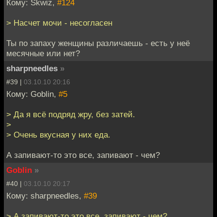
Кому: Skwiz,
#124
> Насчет мочи - несогласен
Ты по запаху женщины различаешь - есть у неё
месячные или нет?
sharpneedles
»
#39 |
03.10.10 20:16
Кому: Goblin,
#5
> Да я всё подряд жру, без затей.
>
> Очень вкусная у них еда.
А запивают-то это все, запивают - чем?
Goblin
»
#40 |
03.10.10 20:17
Кому: sharpneedles,
#39
> А запивают-то это все, запивают - чем?