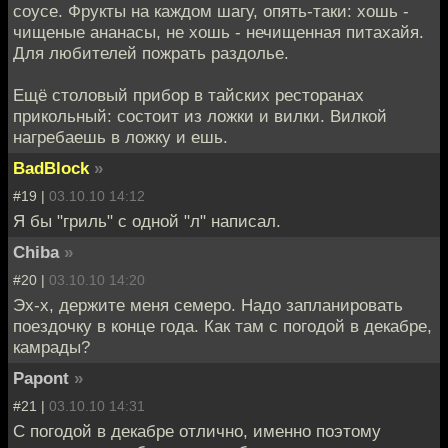
соусе. Фрукты на каждом шагу, опять-таки: хошь -
чищеные ананасы, не хошь - нечищенная питахайя.
Для любителей пожрать раздолье.
Ещё столовый прибор в тайских ресторанах
прикольный: состоит из ложки и вилки. Вилкой
нагребаешь в ложку и ешь.
BadBlock
»
#19 |
03.10.10 14:12
Я бы "гриль" с одной "л" написал.
Chiba
»
#20 |
03.10.10 14:20
Эх-х, держите меня семеро. Надо запланировать
поездочку в конце года. Как там с погодой в декабре,
камрады?
Papont
»
#21 |
03.10.10 14:31
С погодой в декабре отлично, именно поэтому