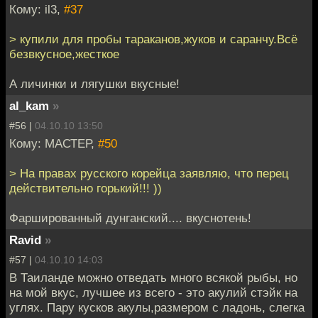
Кому: il3,
#37
> купили для пробы тараканов,жуков и саранчу.Всё
безвкусное,жесткое
А личинки и лягушки вкусные!
al_kam
»
#56 |
04.10.10 13:50
Кому: МАСТЕР,
#50
> На правах русского корейца заявляю, что перец
действительно горький!!! ))
Фаршированный дунганский.... вкуснотень!
Ravid
»
#57 |
04.10.10 14:03
В Таиланде можно отведать много всякой рыбы, но
на мой вкус, лучшее из всего - это акулий стэйк на
углях. Пару кусков акулы,размером с ладонь, слегка