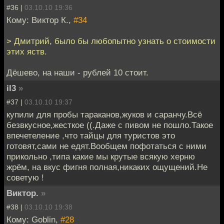
#36 |
03.10.10 19:36
Кому: Виктор К.,
#34
> Дмитрий, было бы любопытно узнать о стоимости
этих яств.
Дёшево, на наши - рублей 10 стоит.
il3
»
#37 |
03.10.10 19:37
купили для пробы тараканов,жуков и саранчу.Всё
безвкусное,жесткое ((.Даже с пивом не пошло.Такое
впечетеление ,что тайцы для туристов это
готовят,сами не едят.Вообщем пофотаться с ними
прикольно ,типа какие мы крутые всякую херню
жрём, на вкус фигня полная,никаких ощущений.Не
советую !
Виктор.
»
#38 |
03.10.10 19:38
Кому: Goblin,
#28