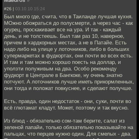
#26 |
03.10.10 15:24
Был много где, счита, что в Таиланде лучшая кухня.
МОжно обожраться до полусмерти, а через час - как
огурец, проскакивает все на ура. И так - каждый
день, и не толстеешь. Был там раз 10, наверное,
причем в хардкорных местах, а не в Патайе. Есть
надо либо на улице у лоточников, либо в больших
супермаркетах в фудкортах, они почти во всех есть.
И там и там можно хорошо поесть на доллар, и
уползти полуживым на два. Особо рекоменду
фудкорт в Централе в Бангкоке, ну очень знатно
потчуют. А лоточников лучше иметь прикормленных,
они тогда и положат повкуснее, и сделают получше.
Есть, правда, один недостаток - они, суки, почти во
всё глютамат кладут. Может, поэтому и так вкусно.
Из блюд - обязательно сом-там берите, салат из
зеленой папайи, только обязательно показывайте на
пальцах, что перцев нужно один. Для смелых - два.