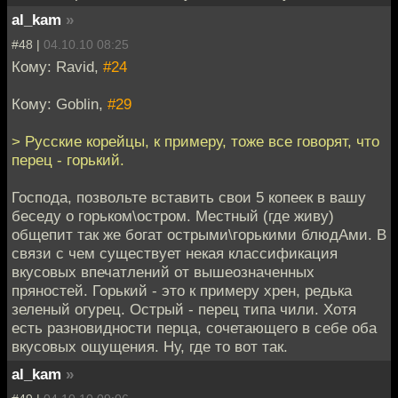
al_kam
»
#48 |
04.10.10 08:25
Кому: Ravid,
#24
Кому: Goblin,
#29
> Русские корейцы, к примеру, тоже все говорят, что
перец - горький.
Господа, позвольте вставить свои 5 копеек в вашу
беседу о горьком\остром. Местный (где живу)
общепит так же богат острыми\горькими блюдАми. В
связи с чем существует некая классификация
вкусовых впечатлений от вышеозначенных
пряностей. Горький - это к примеру хрен, редька
зеленый огурец. Острый - перец типа чили. Хотя
есть разновидности перца, сочетающего в себе оба
вкусовых ощущения. Ну, где то вот так.
al_kam
»