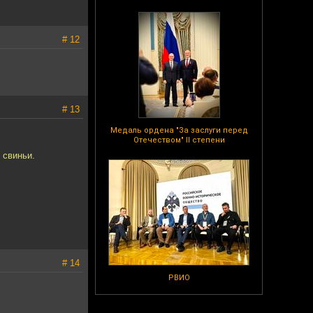
# 12
# 13
Медаль ордена "За заслуги перед
Отечеством" II степени
 свиньи.
# 14
РВИО