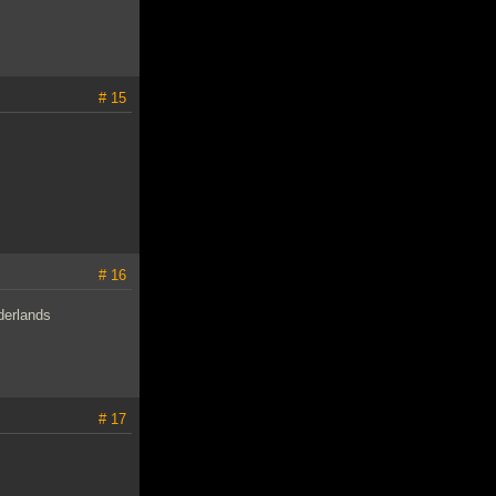
# 15
# 16
derlands
# 17