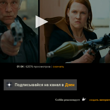
01:04
|
62076 просмотров
|
скачать
Подписывайся на канал в
Дзен
Goblin рекомендует
создать интерне