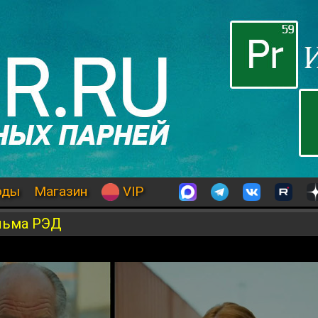
оды
Магазин
VIP
льма РЭД