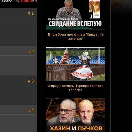
всего: 36,
Goblin
: 1
# 1
Дядя Вова про фильм "Свидание
вслепую"
# 2
# 3
О предстоящем Турнире Святого
Георгия
# 4