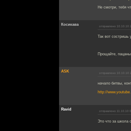
Не смотри, тебя ч
Косикава
отправлено 10.10.10 
Так вот состришь 
Прощайте, пацаны
ASK
отправлено 10.10.10 
начало битвы, кон
http://www.youtub
Ravid
отправлено 11.10.10 
Это что за школа 