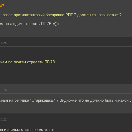
#7
: разве противотанковый боеприпас РПГ-7 должен так взрываться?
м по людям стрелять ПГ-7В.=)))
17:25
ачем по людям стрелять ПГ-7В
20:16
винья на реплике "Старикашка?"? Видно-же что не должно быть никакой с
20:22
ов и фильм можно не смотреть.