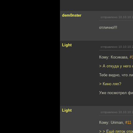
dem0nster
отправлено 10.10.10 
отлично!!!
Light
отправлено 10.10.10 
Кому: Косикава,
#
> А откуда у него
Тебе видно, что л
> Кино ляп?
Уже посмотрел ф
Light
отправлено 10.10.10 
Кому: Uriman,
#11
> > Ещё пяток от