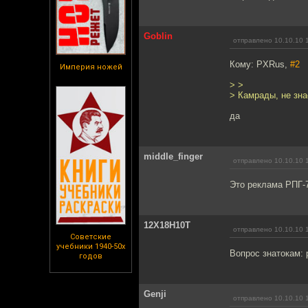
Goblin
отправлено 10.10.10 
Кому: PXRus,
#2
Империя ножей
> >
> Камрады, не зна
да
middle_finger
отправлено 10.10.10 
Это реклама РПГ-
12Х18Н10Т
отправлено 10.10.10 
Советские
учебники 1940-50х
Вопрос знатокам: 
годов
Genji
отправлено 10.10.10 