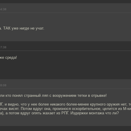
04:38
. ТАК уже нигде не учат.
07:38
же среда!
08:08
сли кто понял странный ляп с вооружением тетки в отрывке!
ПГ, и видно, что у нее более никакого более-менее крупного оружия нет, 
ечах висят. Потом вдруг она, произнося оскорбительное, целится из М-к
а), а потом вдруг опять жахает из РПГ. Издержки монтажа что ли?