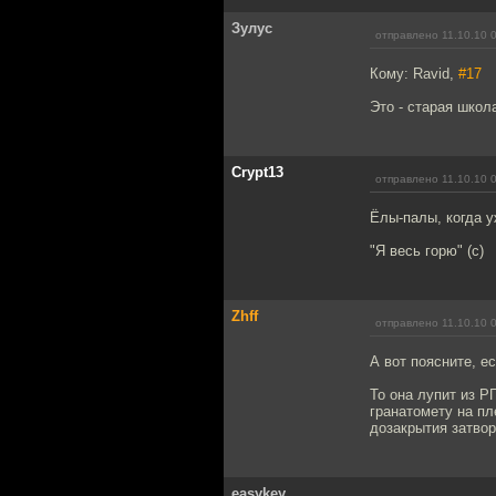
Зулуc
отправлено 11.10.10 
Кому: Ravid,
#17
Это - старая школа
Crypt13
отправлено 11.10.10 
Ёлы-палы, когда у
"Я весь горю" (с)
Zhff
отправлено 11.10.10 
А вот поясните, е
То она лупит из Р
гранатомету на пл
дозакрытия затвор
easykey