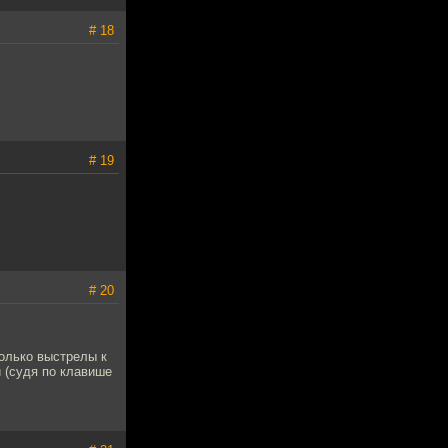
# 18
# 19
# 20
только выстрелы к
и (судя по клавише