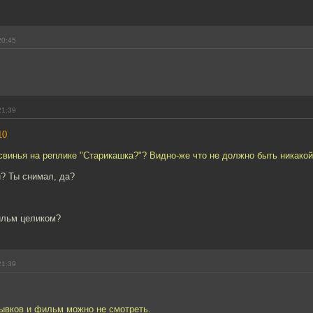
20:45
21:39
10
 свинья на реплике "Старикашка?"? Видно-же что не должно быть никакой
и? Ты снимал, да?
ильм целиком?
21:39
рывков и фильм можно не смотреть.