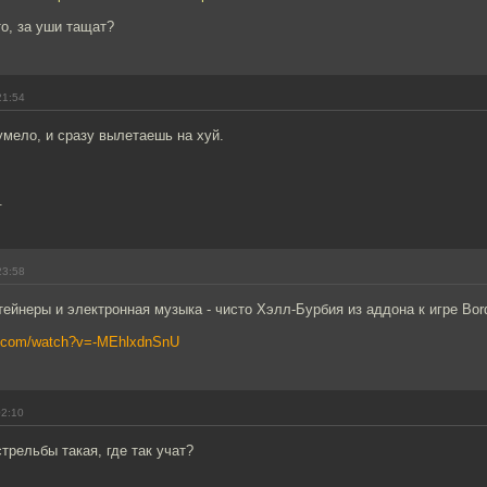
то, за уши тащат?
21:54
умело, и сразу вылетаешь на хуй.
.
23:58
тейнеры и электронная музыка - чисто Хэлл-Бурбия из аддона к игре Bor
e.com/watch?v=-MEhlxdnSnU
02:10
стрельбы такая, где так учат?