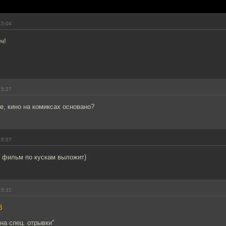
15:04
ч!
15:27
е, кино на комиксах основано?
15:27
 фильм по кускам выложит)
15:31
3
на спец. отрывки"