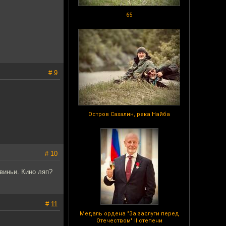
65
# 9
Остров Сахалин, река Найба
# 10
виньи. Кино ляп?
# 11
Медаль ордена "За заслуги перед
Отечеством" II степени