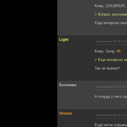
Кому: 12Х18Н10Т,
> Вопрос знатокам
Еще интерсно заче
Light
отправлено 10.10.10 
Кому: Genji,
#8
> Еще интерсно з
Так не бывает!
Косикава
отправлено 10.10.10 
А откуда у него с
Uriman
отправлено 10.10.10 
Ещё пяток отрывк