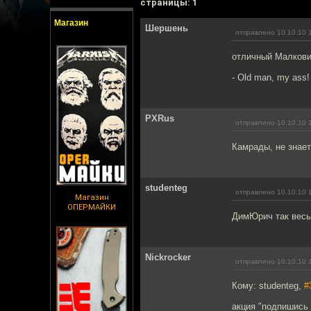
cтраницы: 1
Магазин
Шершень
отправлено 10.10.10 
отличный Малкови
- Old man, my ass!
PXRus
отправлено 10.10.10 
Камрады, не знает
studenteg
отправлено 10.10.10 
Магазин
ОПЕРМАЙКИ
ДимЮрич так весь
Nickrocker
отправлено 10.10.10 
Кому: studenteg,
#
акция "подпишись 