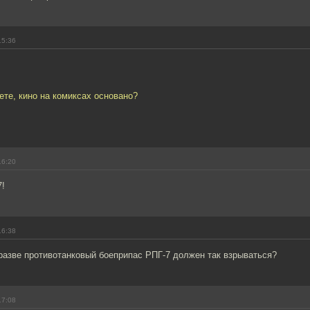
15:36
ете, кино на комиксах основано?
16:20
7!
16:38
разве противотанковый боеприпас РПГ-7 должен так взрываться?
17:08