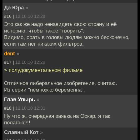
Дэ Юра
»
#16 |
12.10.10 12:29
Это как же надо ненавидеть свою страну и её
историю, чтобы такое "творить".
Видимо, срать в головы людям можно бесконечно,
если там нет никаких фильтров.
dent
»
#17 |
12.10.10 12:29
> полудокументальном фильме
Отличное либеральное изобретение, считаю.
Из серии "немножко беременна".
Глав Упырь
»
#18 |
12.10.10 12:31
Ну что ж, очередная заявка на Оскар, я так
полагаю?!!
Славный Кот
»