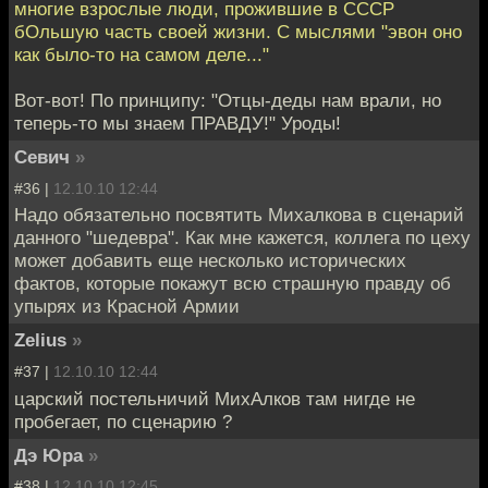
многие взрослые люди, прожившие в СССР
бОльшую часть своей жизни. С мыслями "эвон оно
как было-то на самом деле..."
Вот-вот! По принципу: "Отцы-деды нам врали, но
теперь-то мы знаем ПРАВДУ!" Уроды!
Севич
»
#36 |
12.10.10 12:44
Надо обязательно посвятить Михалкова в сценарий
данного "шедевра". Как мне кажется, коллега по цеху
может добавить еще несколько исторических
фактов, которые покажут всю страшную правду об
упырях из Красной Армии
Zelius
»
#37 |
12.10.10 12:44
царский постельничий МихАлков там нигде не
пробегает, по сценарию ?
Дэ Юра
»
#38 |
12.10.10 12:45