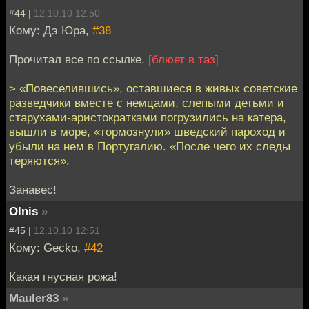
#44 |
12.10.10 12:50
Кому: Дэ Юра,
#38
Прочитал все по ссылке.
[блюет в таз]
> «Повеселившись», оставшиеся в живых советские
разведчики вместе с немцами, слепыми детьми и
старухами-аристократками погрузились на катера,
вышли в море, «тормознули» шведский пароход и
убыли на нем в Португалию. «После чего их следы
теряются».
Занавес!
Olnis
»
#45 |
12.10.10 12:51
Кому: Gecko,
#42
Какая гнусная рожа!
Mauler83
»