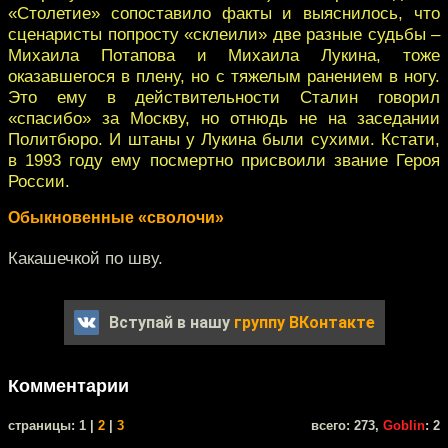
«Столетие» сопоставило факты и выяснилось, что
сценаристы попросту «склеили» две разные судьбы –
Михаила Потапова и Михаила Лукина, тоже
оказавшегося в плену, но с тяжелым ранением в ногу.
Это ему в действительности Сталин говорил
«спасибо» за Москву, но отнюдь не на заседании
Политбюро. И штаны у Лукина были сухими. Кстати,
в 1993 году ему посмертно присвоили звание Героя
России.
Обыкновенные «сволочи»
Какашечкой по шву.
Вступай в нашу
группу ВКонтакте
Комментарии
cтраницы: 1 |
2
|
3
всего: 273,
Goblin
: 2