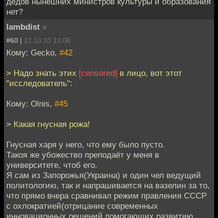
дедов нынешних министров культуры и образования
нет?
lambdist
»
#60 |
12.10.10 13:08
Кому: Gecko,
#42
> Надо знать этих
[censored]
в лицо, вот этот
"исследователь":
Кому: Olnis,
#45
> Какая гнусная рожа!
Гнусная харя у него, что ему было пусто.
Такоя же убожество преподаёт у меня в
университете, чтоб его.
Я сам из Запорожья(Украина) и один чел ведущий
политологию, так и напрашивается на вазелин за то,
что прямо вчера сравнивал режим правления СССР
с охлократией(отрицание современных
инновационных решений помогающих развитию