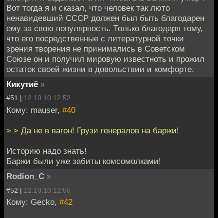
Вот тогда я и сказал, что человек так люто
ненавидевший СССР должен был быть благодарен
ему за свою популярность. Только благодаря тому,
что его посредственные с литературной точки
зрения творения не принимались в Советском
Союзе он и получил мировую известноть и прожил
остаток своей жизни в довольствии и комфорте.
Кикутиё
»
#51 |
12.10.10 12:52
Кому: mauser,
#40
> > Да не в вагон! Грузи генералов на баржи!
Историю надо знать!
Баржи были уже забиты комсомолками!
Rodion_C
»
#52 |
12.10.10 12:56
Кому: Gecko,
#42