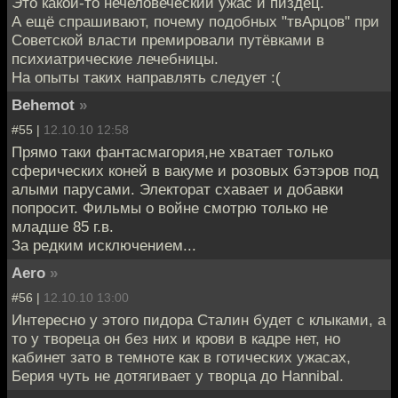
Это какой-то нечеловеческий ужас и пиздец.
А ещё спрашивают, почему подобных "твАрцов" при
Советской власти премировали путёвками в
психиатрические лечебницы.
На опыты таких направлять следует :(
Behemot
»
#55 |
12.10.10 12:58
Прямо таки фантасмагория,не хватает только
сферических коней в вакуме и розовых бэтэров под
алыми парусами. Электорат схавает и добавки
попросит. Фильмы о войне смотрю только не
младше 85 г.в.
За редким исключением...
Aero
»
#56 |
12.10.10 13:00
Интересно у этого пидора Сталин будет с клыками, а
то у твореца он без них и крови в кадре нет, но
кабинет зато в темноте как в готических ужасах,
Берия чуть не дотягивает у творца до Hannibal.