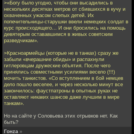
>«Богу было угодно, чтобы они высадились в
нескольких десятках метров от сбившихся в кучу и
охваченных ужасом слепых детей. Их
попечительницы-старушки ввели немецких солдат в
курс происходящего… И они бросились на помощь
девятерым остававшимся в живых советским
разведчикам».
>Красноармейцы (которые не в танках) сразу же
забыли «вчерашние обиды» и распахнули
гитлеровцам дружеские объятия. После чего
принялись совместными усилиями весело (!!!)
мочить танкистов. «Со вступлением в бой немцев
дело пошло веселее, и через несколько минут все
закончилось: фаустпатроны в опытных руках не
оставляют никаких шансов даже лучшим в мире
танкам».
Но на сайте у Соловьева этих отрывков нет. Как
быть?
Гонzа
»