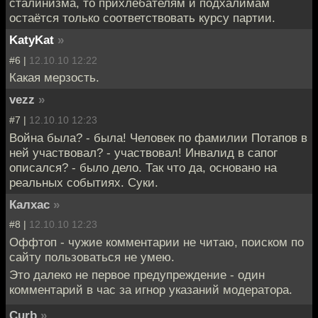
сталинизма, то прихлебателям и подхалимам
остаётся только соответствовать курсу партии.
KatyKat
»
#6 |
12.10.10 12:22
Какая мерзость.
vezz
»
#7 |
12.10.10 12:23
Война была? - была! Человек по фамилии Потапов в
ней участвовал? - участвовал! Инвалид в сапог
описался? - было дело. Так что да, основано на
реальных событиях. Суки.
Калхас
»
#8 |
12.10.10 12:23
Оффтоп - чужие комментарии не читаю, поиском по
сайту пользоваться не умею.
Это далеко не первое предупреждение - один
комментарий в час за игнор указаний модератора.
Curb
»