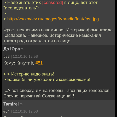
> Надо знать этих
[censored]
в лицо, вот этот
"исследователь":
>
>
http://vsoloviev.ru/images/tvnradio/fost/fost.jpg
Фрост неуловимо напоминает Историка-фоменкоида
Каспарова. Наверное, исторические изыскания
такого рода отражаются на лице.
Дэ Юра
»
#53 |
12.10.10 12:58
Кому: Кикутиё,
#51
> > Историю надо знать!
> Баржи были уже забиты комсомолками!
...А вот сверху, им на головы - звенящих генералов!
Срочно перечитай Солженицина!!!
Tamirel
»
#54 |
12.10.10 12:58