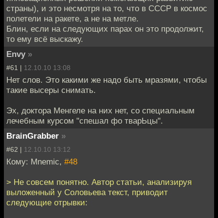
страны), и это несмотря на то, что в СССР в космос
полетели на ракете, а не на метле.
Блин, если на следующих парах он это продолжит,
то ему всё выскажу.
Envy
»
#61 |
12.10.10 13:08
Нет слов. Это какими же надо быть мразями, чтобы
такие высеры снимать.
Эх, доктора Менгеле на них нет, со специальным
лечебным курсом "спешал фо тварЬцы".
BrainGrabber
»
#62 |
12.10.10 13:12
Кому: Mnemic,
#48
> Не совсем понятно. Автор статьи, анализируя
выложенный у Соловьева текст, приводит
следующие отрывки: