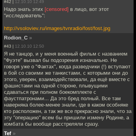
#42 |
12.10.10 12:49
Надо знать этих
[censored]
в лицо, вот этот
"исследователь":
http://vsoloviev.ru/images/tvnradio/fost/fost.jpg
Rodion_C
»
#43 |
12.10.10 12:50
Я не танцор, и у меня военный фильм с названием
"Фуэте" вызвал бы подозрения изначально. Не
говоря уже о "Фактах", когда разведчики (!) вступают
в бой со своими же танкистами, с которыми они до
этого, уверен, взаимодействовали, да ещё вместе с
фашистами на одной стороне, плывущими
сдаваться при полном боекомплекте с
фаустпатронами... Да это бред полный. Все там
наверняка более-менее знали, где в каком особняке
кто расположен, а так же все прекрасно знали, что за
эту "операцию" всем бы пришили измену Родине, а
комбата бы вообще расстреляли сразу.
Tef
»