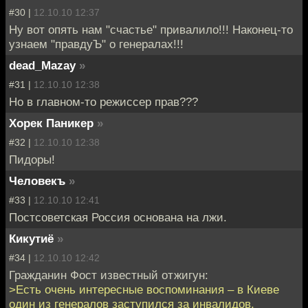
#30 |
12.10.10 12:37
Ну вот опять нам "счастье" привалило!!! Наконец-то
узнаем "правдуЪ" о генералах!!!
dead_Mazay
»
#31 |
12.10.10 12:38
Но в главном-то режиссер прав???
Хорек Паникер
»
#32 |
12.10.10 12:38
Пидоры!
Человекъ
»
#33 |
12.10.10 12:41
Постсоветская Россия основана на лжи.
Кикутиё
»
#34 |
12.10.10 12:42
Гражданин Фост известный отжигун:
>Есть очень интересные воспоминания – в Киеве
один из генералов заступился за инвалидов,