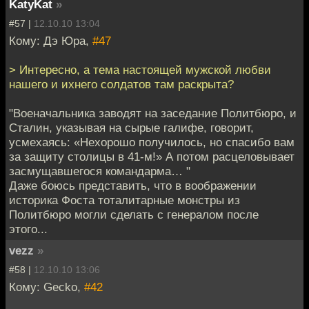
KatyKat
»
#57 |
12.10.10 13:04
Кому: Дэ Юра,
#47
> Интересно, а тема настоящей мужской любви
нашего и ихнего солдатов там раскрыта?
"Военачальника заводят на заседание Политбюро, и
Сталин, указывая на сырые галифе, говорит,
усмехаясь: «Нехорошо получилось, но спасибо вам
за защиту столицы в 41-м!» А потом расцеловывает
засмущавшегося командарма… "
Даже боюсь представить, что в воображении
историка Фоста тоталитарные монстры из
Политбюро могли сделать с генералом после
этого...
vezz
»
#58 |
12.10.10 13:06
Кому: Gecko,
#42