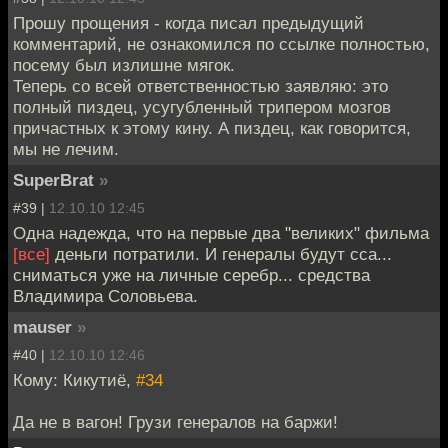
Прошу прощения - когда писал предыдущий
комментарий, не ознакомился по ссылке полностью,
посему был излишне мягок.
Теперь со всей ответственностью заявляю: это
полный пиздец, усугубленный трипером мозгов
причастных к этому кину. А пиздец, как говорится,
мы не лечим.
SuperBrat
»
#39 |
12.10.10 12:45
Одна надежда, что на первые два "великих" фильма
[все]
деньги потратили. И генералы будут сса...
сниматься уже на личные серебр... средства
Владимира Соловьева.
mauser
»
#40 |
12.10.10 12:46
Кому: Кикутиё,
#34
Да не в вагон! Грузи генералов на баржи!