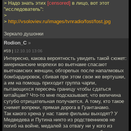
> Надо знать этих
[censored]
в лицо, вот этот
"исследователь":
>
>
http://vsoloviev.ru/images/tvnradio/fost/fost.jpg
Зеркало душонки
Rodion_C
»
#59 |
12.10.10 13:06
Интересно, какова вероятность увидеть такой сюжет:
американские морпехи во вьетнаме спасают
вьетнамских женщин, обгорелых после напалмовых
бомбардировок, сбивая при этом свои же вертушки,
а им на помощь приходит группа чарли,
пытающихся пересечь границу чтобы сдаться
китайцам? Что-то мне подсказывает, что величина
сугубо отрицательная получается. А тому, кто такое
снимет вопреки, прямая дорога в Гуантанамо.
Так какого хрена у нас такие фильмы выходят? У
Медведева и Путина никто из родственников не
погиб на войне, медалей за отвагу ни у кого из