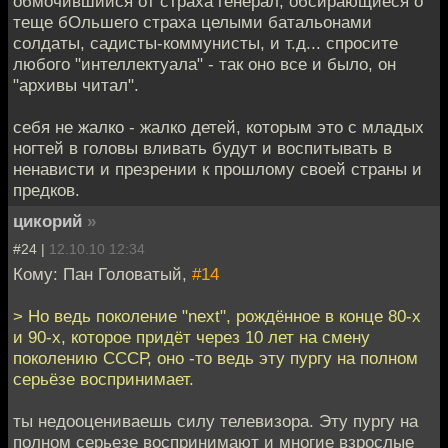
обмочившийся от страха генерал, обсирающиеся о
теще бОльшего страха целыми батальонами
солдаты, садисты-коммунисты, и т.д... спросите
любого "интеллектуала" - так оно все и было, он
"архивы читал".
себя не жалко - жалко детей, которым это с младых
ногтей в головы вливать будут и воспитывать в
ненависти и презрении к прошлому своей страны и
предков.
цикорий
»
#24 |
12.10.10 12:34
Кому: Пан Головатый,
#14
> Но ведь поколение "next", рождённое в конце 80-х
и 90-х, которое придёт через 10 лет на смену
поколению СССР, оно -то ведь эту пургу на полном
серьёзе воспринимает.
ты недооцениваешь силу телевизора. Эту пургу на
полном серьезе воспринимают и многие взрослые