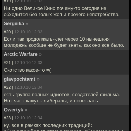
#19 |
12.10.10 12:32
Ни одно Великое Кино почему-то сегодня не
обходится без голых жоп и прочего непотребства.
Sergeika
»
#20 |
12.10.10 12:33
Если так продолжать--лет через 10 нынешняя
молодежь вообще не будет знать, как оно все было.
Arctic Warfare
»
#21 |
12.10.10 12:33
Скотство какое-то =(
glavpochtamt
»
#22 |
12.10.10 12:34
есть группа полных идиотов, создателей фильма.
Но счас скажут - либералы, и понеслась..
Qwertyk
»
#23 |
12.10.10 12:34
ну, все в рамках последних традиций: