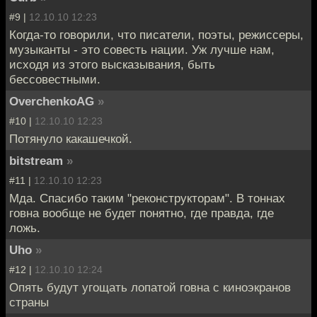
#9 |
12.10.10 12:23
Когда-то говорили, что писатели, поэты, режиссеры,
музыканты - это совесть нации. Уж лучше нам,
исходя из этого высказывания, быть
бессовестными.
OverchenkoAG
»
#10 |
12.10.10 12:23
Потянуло какашечкой.
bitstream
»
#11 |
12.10.10 12:23
Мда. Спасибо таким "реконструкторам". В тоннах
говна вообще не будет понятно, где правда, где
ложь.
Uho
»
#12 |
12.10.10 12:24
Опять будут угощать лопатой говна с киноэкранов
страны