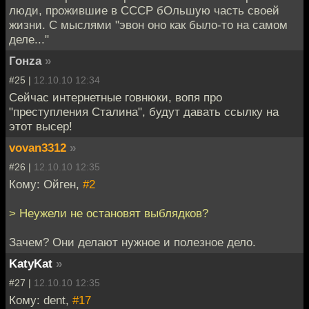
люди, прожившие в СССР бОльшую часть своей
жизни. С мыслями "эвон оно как было-то на самом
деле..."
Гонzа
»
#25 |
12.10.10 12:34
Сейчас интернетные говнюки, вопя про
"преступления Сталина", будут давать ссылку на
этот высер!
vovan3312
»
#26 |
12.10.10 12:35
Кому: Ойген,
#2
> Неужели не остановят выблядков?
Зачем? Они делают нужное и полезное дело.
KatyKat
»
#27 |
12.10.10 12:35
Кому: dent,
#17