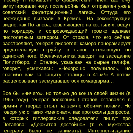
ампутировали ногу, после войны был отправлен уже в
советский фильтрационный лагерь. Оттуда его
неожиданно вызвали в Кремль. На реконструкции
видно, как Потапова, ковыляющего на костылях, ведут
по коридору, и сопровождающий громко щелкает
пистолетным затвором. От страха, что его сейчас
расстреляют, генерал писается: камера панорамирует
предательскую струйку в сапог, стекающую по
одинокой ноге. Военачальника заводят на заседание
Политбюро, и Сталин, указывая на сырые галифе,
говорит, усмехаясь: «Нехорошо получилось, но
спасибо вам за защиту столицы в 41-м!» А потом
расцеловывает засмущавшегося командарма…
Все бы «ничего», но только до конца своей жизни (в
1965 году) генерал-полковник Потапов оставался в
армии и твердо стоял на земле обеими ногами. Не
говоря уж о таких «мелочах», как протоколы допросов,
в которых гитлеровские следователи пишут про
Потапова: «Держится достойно» (т. е. мужества
генералу было не занимать). Интернет-издание