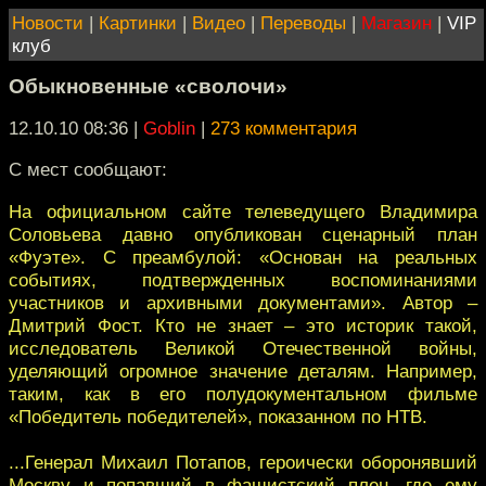
Новости
|
Картинки
|
Видео
|
Переводы
|
Магазин
|
VIP
клуб
Обыкновенные «сволочи»
12.10.10 08:36
|
Goblin
|
273 комментария
C мест сообщают:
На официальном сайте телеведущего Владимира
Соловьева давно опубликован сценарный план
«Фуэте». С преамбулой: «Основан на реальных
событиях, подтвержденных воспоминаниями
участников и архивными документами». Автор –
Дмитрий Фост. Кто не знает – это историк такой,
исследователь Великой Отечественной войны,
уделяющий огромное значение деталям. Например,
таким, как в его полудокументальном фильме
«Победитель победителей», показанном по НТВ.
...Генерал Михаил Потапов, героически оборонявший
Москву и попавший в фашистский плен, где ему