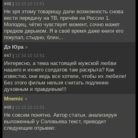
#46 |
12.10.10 12:51
Не зря этому товарищу дали возможность снова
вести передачу на ТВ, причём на России 1.
Молодец, чётко чувствует момент, сочно мажет
предков дерьмом. Я в своё время даже книги его
покупал, стыдно, блин...
Дэ Юра
»
#47 |
12.10.10 12:51
Интересно, а тема настоящей мужской любви
нашего и ихнего солдатов там раскрыта? Как
известно, они ведь все хотели, чтобы их любили!
Без этого фильм нельзя считать подлинно
духовным и правдивым!!!
Mnemic
»
#48 |
12.10.10 12:51
Не совсем понятно. Автор статьи, анализируя
выложенный у Соловьева текст, приводит
следующие отрывки: