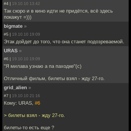
#4 |
19.10.10 13:42
Так скоро и в кино идти не придётся, всё здесь
покажут =)))
bigmate
»
#5 |
19.10.10 19:09
Этак дойдет до того, что она станет подозреваемой.
URAS
»
#6 |
19.10.10 19:09
"Я милава узнаю а па паходке"(с)
Отличный фильм, билеты взял - жду 27-го.
grid_alien
»
#7 |
19.10.10 21:16
Кому: URAS,
#6
> билеты взял - жду 27-го.
билеты-то есть еще ?