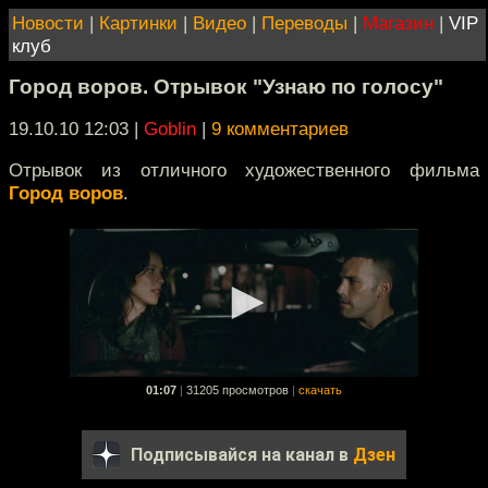
Новости
|
Картинки
|
Видео
|
Переводы
|
Магазин
|
VIP
клуб
Город воров. Отрывок "Узнаю по голосу"
19.10.10 12:03
|
Goblin
|
9 комментариев
Отрывок из отличного художественного фильма
Город воров
.
01:07
|
31205 просмотров
|
скачать
Подписывайся на канал в
Дзен