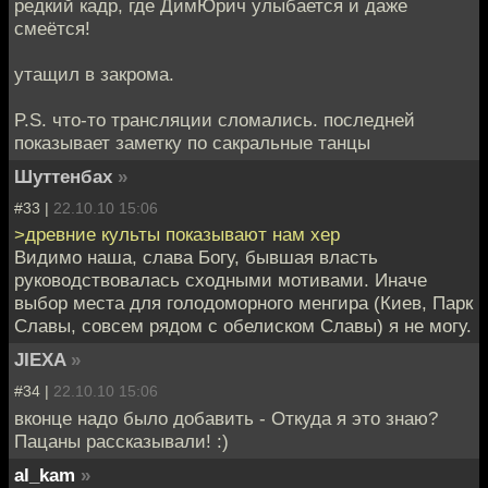
редкий кадр, где ДимЮрич улыбается и даже
смеётся!
утащил в закрома.
P.S. что-то трансляции сломались. последней
показывает заметку по сакральные танцы
Шуттенбах
»
#33 |
22.10.10 15:06
>древние культы показывают нам хер
Видимо наша, слава Богу, бывшая власть
руководствовалась сходными мотивами. Иначе
выбор места для голодоморного менгира (Киев, Парк
Славы, совсем рядом с обелиском Славы) я не могу.
JIEXA
»
#34 |
22.10.10 15:06
вконце надо было добавить - Откуда я это знаю?
Пацаны рассказывали! :)
al_kam
»