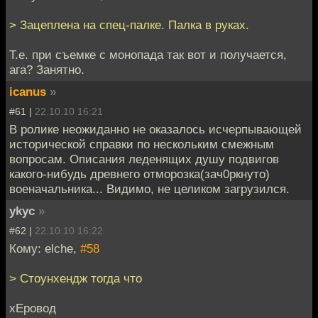
> Зацеплена на спец-палке. Палка в руках.
Т.е. при съемке с монопада так вот и получается,
ага? Занятно.
icanus
»
#61 |
22.10.10 16:21
В ролике неожиданно не оказалось исчерпывающей
исторической справки по нескольким смежным
вопросам. Описания леденящих душу подвигов
какого-нибудь древнего отморозка(зач0ркнуто)
военачальника... Видимо, не целиком загрузился.
ykyc
»
#62 |
22.10.10 16:22
Кому: elche,
#58
> Стоунхендж тогда что
хЕровод