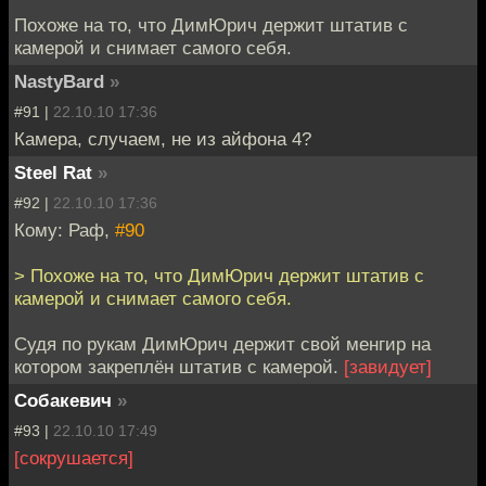
Похоже на то, что ДимЮрич держит штатив с
камерой и снимает самого себя.
NastyBard
»
#91 |
22.10.10 17:36
Камера, случаем, не из айфона 4?
Steel Rat
»
#92 |
22.10.10 17:36
Кому: Раф,
#90
> Похоже на то, что ДимЮрич держит штатив с
камерой и снимает самого себя.
Судя по рукам ДимЮрич держит свой менгир на
котором закреплён штатив с камерой.
[завидует]
Собакевич
»
#93 |
22.10.10 17:49
[сокрушается]