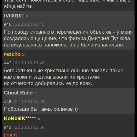
яйца найти!
IVI00101
»
#46 |
22.10.10 15:41
По поводу странного перемещения объектов - у меня
создалось ощущение, что фигура Дмитрия Пучкова
на видеозапись наложена, а не была изначально.
rezcho
»
#47 |
22.10.10 15:48
богобоязненные христиане обычно ломали такие
каменюки и зацарапывали их крестами.
но отчего-то добирались не до всех.
Ghost Rider
»
#48 |
22.10.10 15:49
Побольше бы таких роликов ))
KoHb9IK*****
»
#49 |
22.10.10 15:56
[воет]