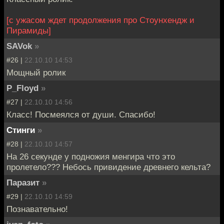
[с ужасом ждет продолжения про Стоунхендж и
Пирамиды]
SAVok
»
#26 |
22.10.10 14:53
Мощный ролик
P_Floyd
»
#27 |
22.10.10 14:56
Класс! Посмеялся от души. Спасибо!
Стинги
»
#28 |
22.10.10 14:57
На 26 секунде у подножия менгира что это
пролетело??? Небось привидение древнего кельта?
Паразит
»
#29 |
22.10.10 14:59
Познавательно!