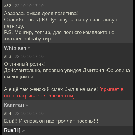
#82 |
22.10.10 17:10
Ааааааа, емкая доля позитива!
Спасибо тов. Д.Ю.Пучкову за нашу счастливую
пятницу.
P.S. Менгир, топгир, для полного комплекта не
хватает hotbaby-гир.....
Whiplash
»
#83 |
22.10.10 17:10
Отличный ролик!
Действительно, впервые увидел Дмитрия Юрьевича
смеющимся.
А ещё там женский смех был в начале!
[прыгает в
окоп, накрывается брезентом]
Капитан
»
#84 |
22.10.10 17:10
Бля!!! И снова он нас троллит посоны!!!
Rus[H]
»