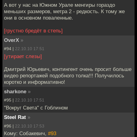
А вот у нас на Южном Урале менгиры гораздо
меньших размеров, метра 2 - редкость. К тому же
они в основном поваленные.
[грустно бредёт в степь]
OverX
»
#94 |
22.10.10 17:51
[утирает слезы]
Дмитрий Юрьевич, контингент очень просит больше
видео репортажей подобного толка!!! Получилось
коротко и информативно!
sharkone
»
#95 |
22.10.10 17:51
"Вокруг Света" с Гоблином
Steel Rat
»
#96 |
22.10.10 17:53
Кому: Собакевич,
#93