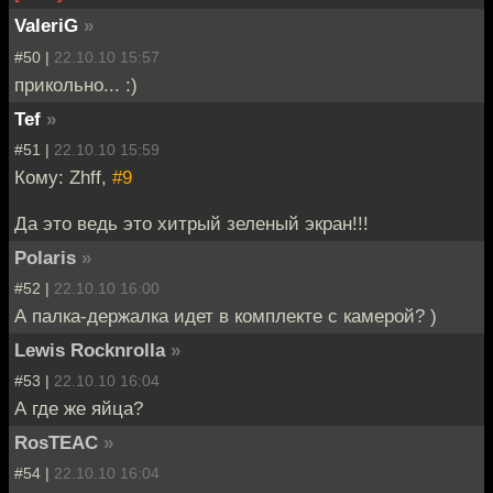
ValeriG
»
#50 |
22.10.10 15:57
прикольно... :)
Tef
»
#51 |
22.10.10 15:59
Кому: Zhff,
#9
Да это ведь это хитрый зеленый экран!!!
Polaris
»
#52 |
22.10.10 16:00
А палка-держалка идет в комплекте с камерой? )
Lewis Rocknrolla
»
#53 |
22.10.10 16:04
А где же яйца?
RosTEAC
»
#54 |
22.10.10 16:04