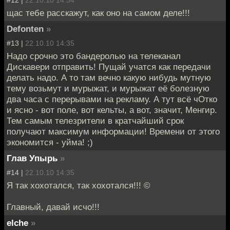
#12 |
22.10.10 14:34
щас тебе расскажут, как оно на самом деле!!!
Defonten
»
#13 |
22.10.10 14:35
Надо срочно это бандеролью на телеканал
Дискавери отправить! Пущай учатся как передачи
делать надо. А то там вечно какую нибудь мутную
тему возьмут и мурыжат, и мурыжат её болезную
два часа с перерывами на рекламу. А тут всё чОтко
и ясно - вот поле, вот кельты, а вот, значит, Менгир.
Тем самым телезрители в кратчайший срок
получают максимум информации! Времени от этого
экономится - уйма! ;)
Глав Упырь
»
#14 |
22.10.10 14:35
Я так хохотался, так хохотался!!! ©
Главный, давай исчо!!!
elche
»