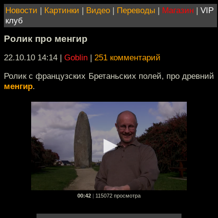
Новости
|
Картинки
|
Видео
|
Переводы
|
Магазин
|
VIP
клуб
Ролик про менгир
22.10.10 14:14
|
Goblin
|
251 комментарий
Ролик с французских Бретаньских полей, про древний
менгир
.
00:42
|
115072 просмотра