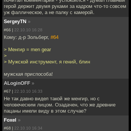
почитал комментарии - успокоился - думал главный
герой держит двумя руками за кадром что-то совсем
уж фаллическое, а не палку с камерой.
SergeyTN
»
#66 |
22.10.10 16:28
Кому: д-р Зольберг,
#64
> Менгир = men gear
>
> Мужской инструмент, я гений, блин
мужская приспособа!
ALoginOFF
»
#67 |
22.10.10 16:33
Не так давно видел такой же менгир, но с
человеческим лицом. Озадачен, что же древние
пацаны имели виду в этом случае?
Foxel
»
#68 |
22.10.10 16:34