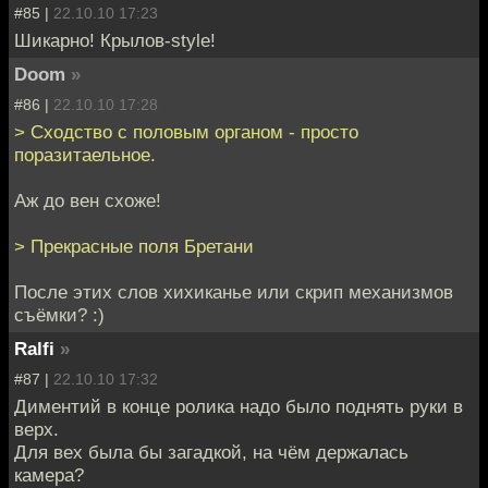
#85 |
22.10.10 17:23
Шикарно! Крылов-style!
Doom
»
#86 |
22.10.10 17:28
> Сходство с половым органом - просто
поразитаельное.
Аж до вен схоже!
> Прекрасные поля Бретани
После этих слов хихиканье или скрип механизмов
съёмки? :)
Ralfi
»
#87 |
22.10.10 17:32
Диментий в конце ролика надо было поднять руки в
верх.
Для вех была бы загадкой, на чём держалась
камера?