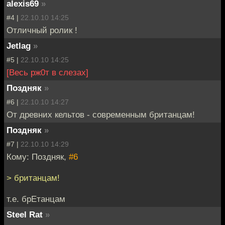
alexis69
»
#4 |
22.10.10 14:25
Отличный ролик !
Jetlag
»
#5 |
22.10.10 14:25
[Весь рж0т в слезах]
Поздняк
»
#6 |
22.10.10 14:27
От древних кельтов - современным британцам!
Поздняк
»
#7 |
22.10.10 14:29
Кому: Поздняк,
#6
> британцам!
т.е. брЕтанцам
Steel Rat
»