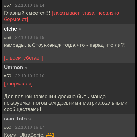
#57 |
22.10.10 16:14
Главный смеется!!!
[закатывает глаза, несвязно
бормочет]
elche
»
#58 |
22.10.10 16:15
камрады, а Стоунхендж тогда что - парад что ли?!
[с воем убегает]
Ummon
»
#59 |
22.10.10 16:16
[проржался]
Для полной гармонии должна быть манда,
показуемая потомкам древними матриархальными
сообществами!
ivan_foto
»
#60 |
22.10.10 16:17
Кому: UltraSonic,
#41