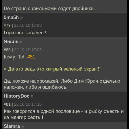
По стране с фильмами ездят двойники.
5ma5h
»
#79 |
22.10.10 17:03
Горизонт завален!!!
Яныш
»
#80 |
22.10.10 17:03
Кому: Tef,
#51
> Да это ведь это хитрый зеленый экран!!!
Да, похоже на хромакей. Либо Дим Юрич отдельно
наложен, либо я ошибаюсь.
HistoryDoc
»
#81 |
22.10.10 17:10
Как говорится в одной пословице - и рыбку съесть и
на менгир сесть !
Siamra
»