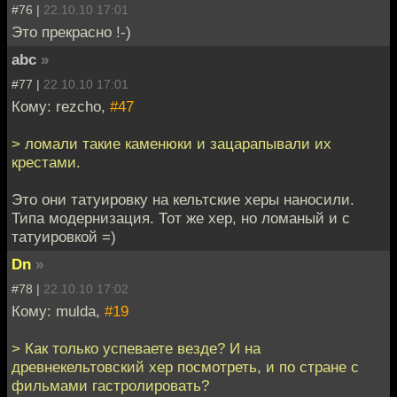
#76 |
22.10.10 17:01
Это прекрасно !-)
abc
»
#77 |
22.10.10 17:01
Кому: rezcho,
#47
> ломали такие каменюки и зацарапывали их
крестами.
Это они татуировку на кельтские херы наносили.
Типа модернизация. Тот же хер, но ломаный и с
татуировкой =)
Dn
»
#78 |
22.10.10 17:02
Кому: mulda,
#19
> Как только успеваете везде? И на
древнекельтовский хер посмотреть, и по стране с
фильмами гастролировать?