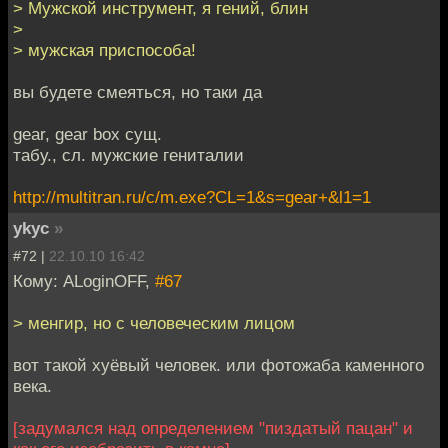
> Мужской инструмент, я гений, блин
>
> мужская приспособа!
вы будете смеяться, но таки да
gear, gear box сущ.
табу., сл. мужские гениталии
http://multitran.ru/c/m.exe?CL=1&s=gear+&l1=1
ykyc
»
#72 |
22.10.10 16:42
Кому: ALoginOFF,
#67
> менгир, но с человеческим лицом
вот такой хуёвый человек. или фотожаба каменного
века.
[задумался над определением "пиздатый пацан" и