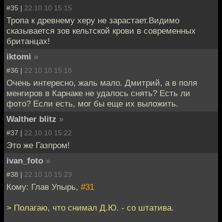
#35 |
22.10.10 15:15
Тропа к древнему херу не зарастает.Видимо
сказывается зов кельтской крови в современных
британцах!
iktomi
»
#36 |
22.10.10 15:18
Очень интересно, жаль мало. Дмитрий, а в поля
менгиров в Карнаке не удалось снять? Есть ли
фото? Если есть, мог бы еще их выложить.
Walther blitz
»
#37 |
22.10.10 15:22
Это же Газпром!
ivan_foto
»
#38 |
22.10.10 15:23
Кому: Глав Упырь,
#31
> Полагаю, что снимал Д.Ю. - со штатива.