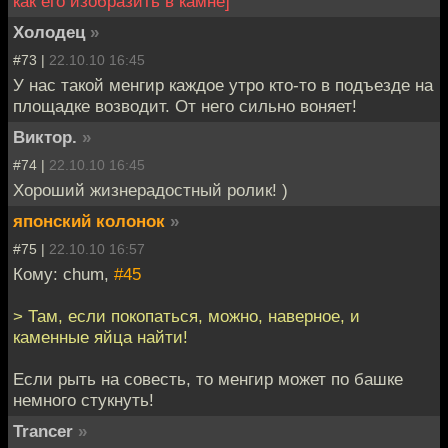
как его изобразить в камне]
Холодец
»
#73 |
22.10.10 16:45
У нас такой менгир каждое утро кто-то в подъезде на
площадке возводит. От него сильно воняет!
Виктор.
»
#74 |
22.10.10 16:45
Хороший жизнерадостный ролик! )
японский колонок
»
#75 |
22.10.10 16:57
Кому: chum,
#45
> Там, если покопаться, можно, наверное, и
каменные яйца найти!
Если рыть на совесть, то менгир может по башке
немного стукнуть!
Trancer
»