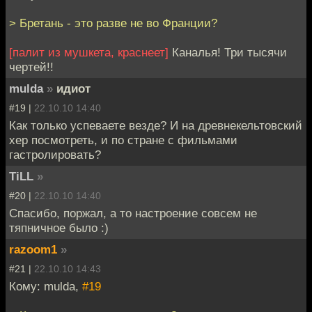
> Бретань - это разве не во Франции?
[палит из мушкета, краснеет]
Каналья! Три тысячи
чертей!!
mulda
»
идиот
#19 |
22.10.10 14:40
Как только успеваете везде? И на древнекельтовский
хер посмотреть, и по стране с фильмами
гастролировать?
TiLL
»
#20 |
22.10.10 14:40
Спасибо, поржал, а то настроение совсем не
тяпничное было :)
razoom1
»
#21 |
22.10.10 14:43
Кому: mulda,
#19