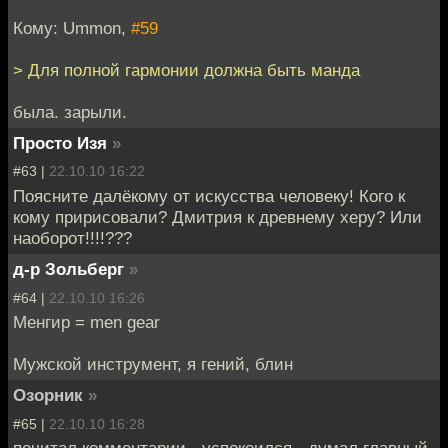
Кому: Ummon,
#59
> Для полной гармонии должна быть манда
была. зарыли.
Просто Изя
»
#63 |
22.10.10 16:22
Поясните далёкому от искусства человеку! Кого к
кому пририсовали? Дмитрия к древнему херу? Или
наоборот!!!!???
д-р Зольберг
»
#64 |
22.10.10 16:26
Менгир = men gear
Мужской инструмент, я гений, блин
Озорник
»
#65 |
22.10.10 16:28