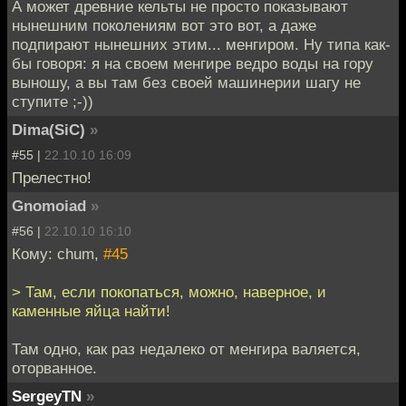
А может древние кельты не просто показывают
нынешним поколениям вот это вот, а даже
подпирают нынешних этим... менгиром. Ну типа как-
бы говоря: я на своем менгире ведро воды на гору
выношу, а вы там без своей машинерии шагу не
ступите ;-))
Dima(SiC)
»
#55 |
22.10.10 16:09
Прелестно!
Gnomoiad
»
#56 |
22.10.10 16:10
Кому: chum,
#45
> Там, если покопаться, можно, наверное, и
каменные яйца найти!
Там одно, как раз недалеко от менгира валяется,
оторванное.
SergeyTN
»