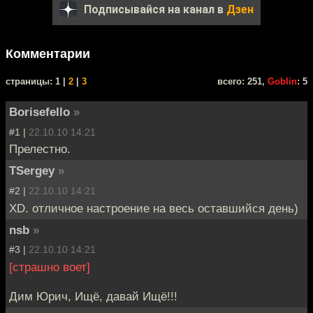
Подписывайся на канал в
Дзен
Комментарии
cтраницы: 1 |
2
|
3
всего: 251,
Goblin
: 5
Borisefello
»
#1 |
22.10.10 14:21
Прелестно.
TSergey
»
#2 |
22.10.10 14:21
XD. отличное настроение на весь оставшийся день)
nsb
»
#3 |
22.10.10 14:21
[страшно воет]
Дим Юрич, Ищё, давай Ищё!!!