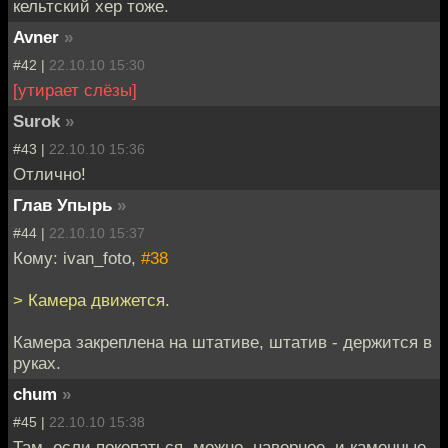
кельтский хер тоже.
Avner
»
#42 |
22.10.10 15:30
[утирает слёзы]
Surok
»
#43 |
22.10.10 15:36
Отлично!
Глав Упырь
»
#44 |
22.10.10 15:37
Кому: ivan_foto,
#38
> Камера движется.
Камера закреплена на штативе, штатив - держится в
руках.
chum
»
#45 |
22.10.10 15:38
Там, если покопаться, можно, наверное, и каменные