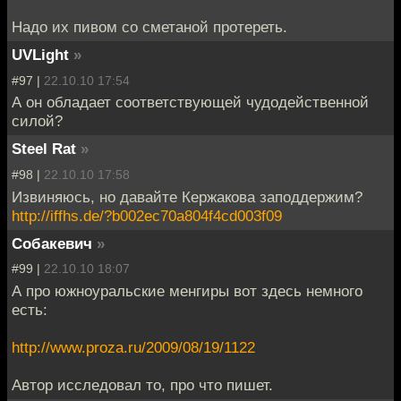
Надо их пивом со сметаной протереть.
UVLight
»
#97 |
22.10.10 17:54
А он обладает соответствующей чудодейственной
силой?
Steel Rat
»
#98 |
22.10.10 17:58
Извиняюсь, но давайте Кержакова заподдержим?
http://iffhs.de/?b002ec70a804f4cd003f09
Собакевич
»
#99 |
22.10.10 18:07
А про южноуральские менгиры вот здесь немного
есть:
http://www.proza.ru/2009/08/19/1122
Автор исследовал то, про что пишет.