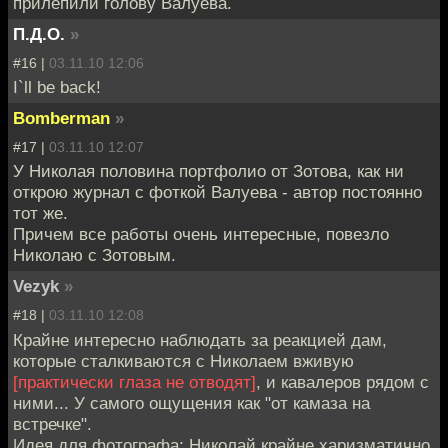
прилепили голову Валуева.
П.Д.О.
»
#16 |
03.11.10 12:06
I`ll be back!
Bomberman
»
#17 |
03.11.10 12:07
У Николая половина портфолио от Зотова, как ни
открою журнал с фоткой Валуева - автор постоянно
тот же.
Причем все работы очень интересные, повезло
Николаю с Зотовым.
Vezyk
»
#18 |
03.11.10 12:08
Крайне интересно наблюдать за реакцией дам,
которые сталкиваются с Николаем вживую
[практически глаза не отводят]
, и кавалеров рядом с
ними... У самого ощущения как "от камаза на
встречке".
Идея для фотографа: Николай крайне харизматично