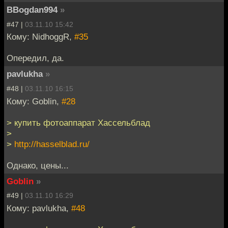
BBogdan994
»
#47 |
03.11.10 15:42
Кому: NidhoggR,
#35
Опередил, да.
pavlukha
»
#48 |
03.11.10 16:15
Кому: Goblin,
#28
> купить фотоаппарат Хассельблад
>
>
http://hasselblad.ru/
Однако, цены...
Goblin
»
#49 |
03.11.10 16:29
Кому: pavlukha,
#48