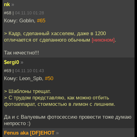
nk
»
#68 |
04.11.10 01:28
Кому: Goblin,
#65
> Кадр, сделанный хасселем, даже в 1200
отличается от сделанного обычным
[никоном]
.
Так нечестно!!!
$ergi0
»
#69 |
04.11.10 01:43
Кому: Leon_Spb,
#50
> Шаблоны трещат.
> С трудом представляю, как можно отбить
фотоаппарат, стоимостью в лимон с лишним.
Да и с Валуевым фотосессию провести тоже думаю
непросто :)
Fenus aka [DF]EHOT
»