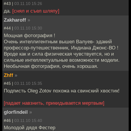
#43 |
03.11.10 15:26
да.
[снял и съел шляпу]
Zakharoff
»
#44 |
03.11.10 15:30
Мощная фотография !
Очень интеллигентным вышел Валуев- эдакий
профессор-путешественник, Индиана Джонс-ВО !
Вроде как и сила физическая чувствуется, но и
сильные интеллектуальные возможности модели.
Необычная фотография, очень хорошая.
Zhff
»
#45 |
03.11.10 15:35
Подписть Oleg Zotov похожа на свинский хвостик!
[падает навзнить, прикидывается мертвым]
glorfindeil
»
#46 |
03.11.10 15:40
Молодой дядя Фестер