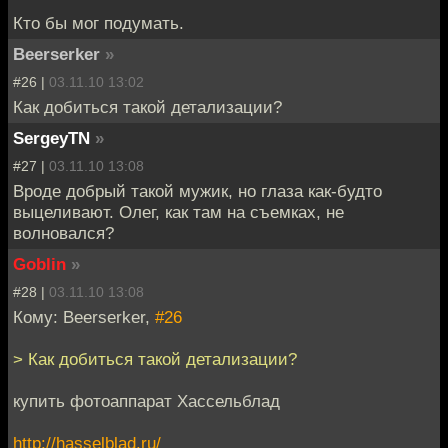
Кто бы мог подумать.
Beerserker
»
#26 |
03.11.10 13:02
Как добиться такой детализации?
SergeyTN
»
#27 |
03.11.10 13:08
Вроде добрый такой мужик, но глаза как-будто
выцеливают. Олег, как там на съемках, не
волновался?
Goblin
»
#28 |
03.11.10 13:08
Кому: Beerserker,
#26
> Как добиться такой детализации?
купить фотоаппарат Хассельблад
http://hasselblad.ru/