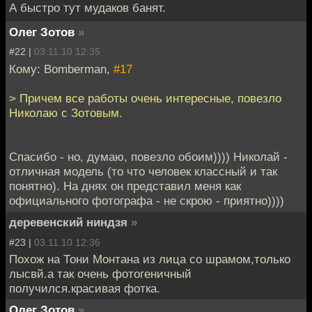
А быстро тут мудаков банят.
Олег Зотов
»
#22 |
03.11.10 12:35
Кому: Bomberman,
#17
> Причем все работы очень интересные, повезло
Николаю с Зотовым.
Спасибо - но, думаю, повезло обоим)))) Николай -
отличная модель (то что человек классный и так
понятно). На днях он представил меня как
официального фотографа - не скрою - приятно))))
деревенский ниндзя
»
#23 |
03.11.10 12:36
Похож на Тони Монтана из лица со шрамом,только
лысвй.а так очень фотогеничный
получился.красивая фотка.
Олег Зотов
»