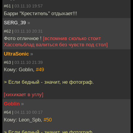
#61 |
03.11.10 19:57
Барри "Креститель" отдыхает!!!
SERG_39
»
#62 |
03.11.10 20:31
Фото отличное !
[вспомнив сколько стоит
Хассельблад валиться без чувств под стол]
UltraSonic
»
#63 |
03.11.10 21:39
Кому: Goblin,
#49
> Если бедный - значит, не фотограф.
[хихикает в углу]
Goblin
»
#64 |
04.11.10 00:17
Кому: Leon_Spb,
#50
> Если бедный - значит, не фотограф.