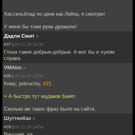
Хассельблад по цене как Лейка, я смотрю!
У меня бы тоже руки дрожали!
Дадли Смит
»
#37 |
03.11.10 14:38
Глаза такие добрые-добрые. А мог бы и хуком
справа
VMAtm
»
#38 |
03.11.10 14:54
Кому: polzuchiy,
#21
> А быстро тут мудаков банят.
Сколько же таких фраз было на сайте.
Шуттенбах
»
#39 |
03.11.10 14:54
Внушает, да.