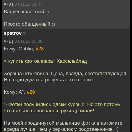
#70 |
04.11.10 01:47
Валуев классный :)
Просто обалденный :)
spetrov
»
#71 |
04.11.10 03:00
Кому: Goblin,
#28
> купить фотоаппарат Хассельблад
Хороша штуковина. Цена, правда, соответствующая.
Но, надо думать, результат того стоит.
Кому: AT,
#29
> Фотки получились адски хуёвые! Но это потому
что сильно волновался, руки дрожали!
На моей продвинутой мыльнице фотка в автомате
всегда лучше, чем у зеркалок у родственников. :)