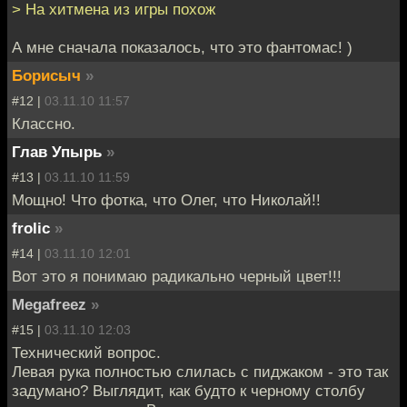
> На хитмена из игры похож
А мне сначала показалось, что это фантомас! )
Борисыч
»
#12 |
03.11.10 11:57
Классно.
Глав Упырь
»
#13 |
03.11.10 11:59
Мощно! Что фотка, что Олег, что Николай!!
frolic
»
#14 |
03.11.10 12:01
Вот это я понимаю радикально черный цвет!!!
Megafreez
»
#15 |
03.11.10 12:03
Технический вопрос.
Левая рука полностью слилась с пиджаком - это так
задумано? Выглядит, как будто к черному столбу