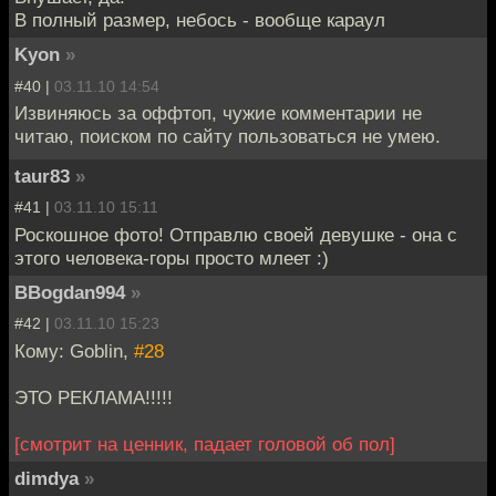
В полный размер, небось - вообще караул
Kyon
»
#40 |
03.11.10 14:54
Извиняюсь за оффтоп, чужие комментарии не
читаю, поиском по сайту пользоваться не умею.
taur83
»
#41 |
03.11.10 15:11
Роскошное фото! Отправлю своей девушке - она с
этого человека-горы просто млеет :)
BBogdan994
»
#42 |
03.11.10 15:23
Кому: Goblin,
#28
ЭТО РЕКЛАМА!!!!!
[смотрит на ценник, падает головой об пол]
dimdya
»