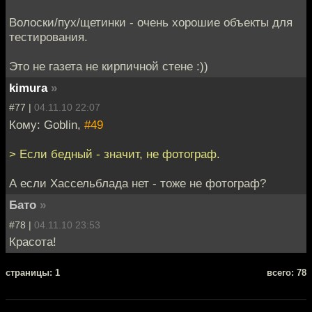
Волоски/пух/щетинки - очень хорошие объекты для
тестирования.
Это не газета не кирпичной стене :))
kimura
»
#77 |
04.11.10 22:07
Кому: Goblin,
#49
> Если бедный - значит, не фотограф.
А если Хассельблада нет - тоже не фотограф?
Бато
»
#78 |
04.11.10 23:53
Красота!
cтраницы: 1
всего: 78