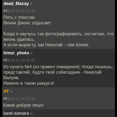
dead_Mazay
»
#4 |
03.11.10 11:35
Пять с плюсом.
Винни Джонс отдыхает.
Когда я научусь так фотографировать, посчитаю, что
жизнь удалась.
А если вырасту, как Николай - тем более.
timur_photo
»
#5 |
03.11.10 11:37
Из пункта №4 (из правил поведения): Когда пишешь,
представляй, будто твой собеседник - Николай
Валуев.
Именно в таком ракурсе!
AT
»
#6 |
03.11.10 11:38
Какое доброе лицо!
land-samara
»