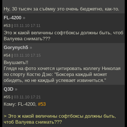
Ну, 30 тысяч за съёмку это очень бюджетно, как-то.
FL-4200
»
#53 |
03.11.10 17:11
Это ж какой величины софтбоксы должны быть, чтоб
Валуева снимать???
Gorynych5
»
#54 |
03.11.10 17:15
Внушаеть!!
Глядя на фото хочется цитировать коллегу Николая
по спорту Костю Дзю: "Боксера каждый может
обидеть, но не каждый успевает извиниться."
Q3D
»
#55 |
03.11.10 17:21
Кому: FL-4200,
#53
> Это ж какой величины софтбоксы должны быть,
чтоб Валуева снимать???