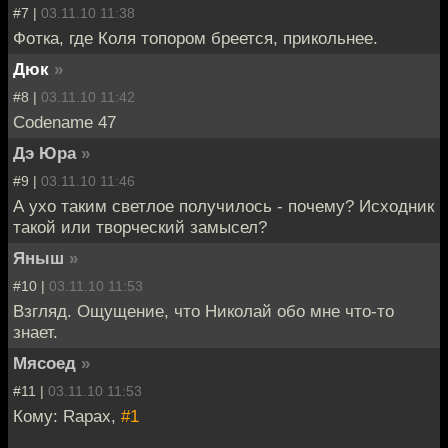
#7 |
03.11.10 11:38
Фотка, где Коля топором бреется, прикольнее.
Дюк
»
#8 |
03.11.10 11:42
Codename 47
Дэ Юра
»
#9 |
03.11.10 11:46
А ухо таким светлое получилось - почему? Исходник
такой или творческий замысел?
Яныш
»
#10 |
03.11.10 11:53
Взгляд. Ощущение, что Николай обо мне что-то
знает.
Мясоед
»
#11 |
03.11.10 11:53
Кому: Rapax,
#1