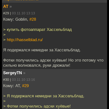
AT
»
#29 |
03.11.10 13:13
Кому: Goblin,
#28
> купить фотоаппарат Хассельблад
>
>
http://hasselblad.ru/
Я подержался немедни за Хассельблад.
Фотки получились адски хуёвые! Но это потому что
сильно волновался, руки дрожали!
SergeyTN
»
#30 |
03.11.10 13:16
Кому: AT,
#29
> Я подержался немедни за Хассельблад.
>
> Фотки получились адски хуёвые!