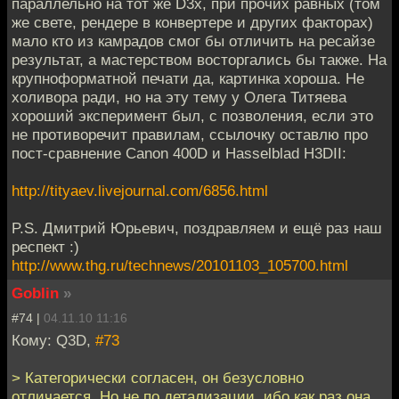
параллельно на тот же D3x, при прочих равных (том
же свете, рендере в конвертере и других факторах)
мало кто из камрадов смог бы отличить на ресайзе
результат, а мастерством восторгались бы также. На
крупноформатной печати да, картинка хороша. Не
холивора ради, но на эту тему у Олега Титяева
хороший эксперимент был, с позволения, если это
не противоречит правилам, ссылочку оставлю про
пост-сравнение Canon 400D и Hasselblad H3DII:
http://tityaev.livejournal.com/6856.html
P.S. Дмитрий Юрьевич, поздравляем и ещё раз наш
респект :)
http://www.thg.ru/technews/20101103_105700.html
Goblin
»
#74 |
04.11.10 11:16
Кому: Q3D,
#73
> Категорически согласен, он безусловно
отличается. Но не по детализации, ибо как раз она