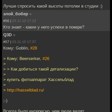
Лучше спросить какой высоты потолки в студии :)
злой_бобер
»
#56 |
03.11.10 17:23
Кто знает - какие у него успехи в покере?
Q3D
»
#57 |
03.11.10 17:37
Кому: Goblin,
#28
> Кому: Beerserker,
#26
>
> > Как добиться такой детализации?
>
> купить фотоаппарат Хассельблад
>
>
http://hasselblad.ru/
;-)
Всегда было интересно, чем люди видят