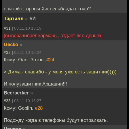
с какой стороны Хассельблада стоял?
Тартилл
»
⭐⭐
#31 |
03.11.10 13:19
[выворачивает карманы, отдает все деньги]
Gecko
»
#32 |
03.11.10 13:24
Кому: Олег Зотов,
#24
> Дима - спасибо - у меня уже есть защитник)))))
И полузащитник Аршавин!!!
Beerserker
»
#33 |
03.11.10 13:27
Кому: Goblin,
#28
Подожду когда в телефоны будут встраивать.