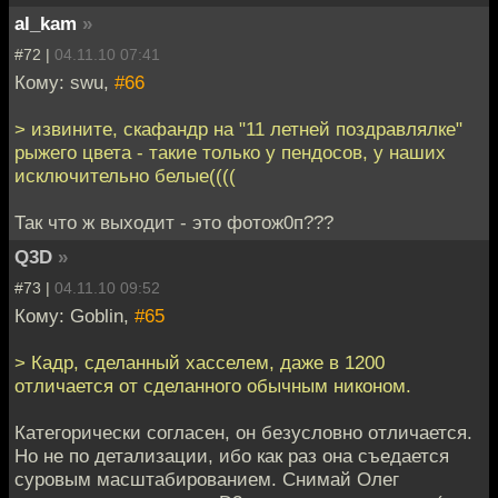
al_kam
»
#72 |
04.11.10 07:41
Кому: swu,
#66
> извините, скафандр на "11 летней поздравлялке"
рыжего цвета - такие только у пендосов, у наших
исключительно белые((((
Так что ж выходит - это фотож0п???
Q3D
»
#73 |
04.11.10 09:52
Кому: Goblin,
#65
> Кадр, сделанный хасселем, даже в 1200
отличается от сделанного обычным никоном.
Категорически согласен, он безусловно отличается.
Но не по детализации, ибо как раз она съедается
суровым масштабированием. Снимай Олег