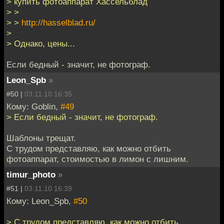
> купить фотоаппарат Хассельблад
> >
> >
http://hasselblad.ru/
>
> Однако, цены...
Если бедный - значит, не фотограф.
Leon_Spb
»
#50 |
03.11.10 16:35
Кому: Goblin,
#49
> Если бедный - значит, не фотограф.
Шаблоны трещат.
С трудом представляю, как можно отбить
фотоаппарат, стоимостью в лимон с лишним.
timur_photo
»
#51 |
03.11.10 16:39
Кому: Leon_Spb,
#50
> С трудом представляю, как можно отбить