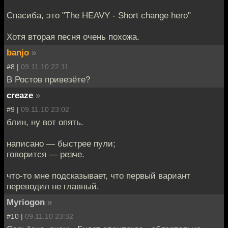
Спасиба, это "The HEAVY - Short change hero"
Хотя вторая песня очень похожа.
banjo
»
#8 |
09.11.10 22:11
В Ростов привезёте?
creaze
»
#9 |
09.11.10 23:02
блин, ну вот опять.
написано — быстрее пули;
говорится — резче.
что-то мне подсказывает, что первый вариант
переводил не главный.
Myriogon
»
#10 |
09.11.10 23:32