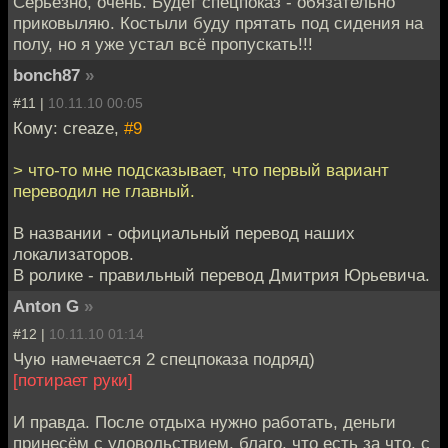
Серьёзно, очень. Будет спецпоказ - обязательно
приковыляю. Костыли буду прятать под сидения на
полу, но я уже устал всё пропускать!!!
bonch87
»
#11 |
10.11.10 00:05
Кому: creaze,
#9
> что-то мне подсказывает, что первый вариант
переводил не главный.
В названии - официальный перевод наших
локализаторов.
В ролике - правильный перевод Дмитрия Юрьевича.
Anton G
»
#12 |
10.11.10 01:14
Чую намечается 2 спецпоказа подряд)
[потирает руки]
И правда. После отдыха нужно работать, деньги
принесём с удовольствием, благо, что есть за что, с