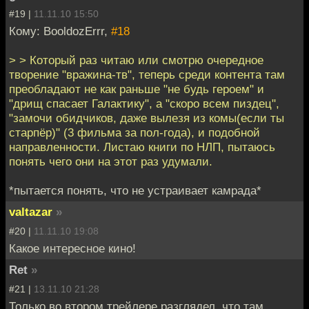
#19 |
11.11.10 15:50
Кому: BooldozErrr,
#18
> > Который раз читаю или смотрю очередное
творение "вражина-тв", теперь среди контента там
преобладают не как раньше "не будь героем" и
"дрищ спасает Галактику", а "скоро всем пиздец",
"замочи обидчиков, даже вылезя из комы(если ты
старпёр)" (3 фильма за пол-года), и подобной
направленности. Листаю книги по НЛП, пытаюсь
понять чего они на этот раз удумали.
*пытается понять, что не устраивает камрада*
valtazar
»
#20 |
11.11.10 19:08
Какое интересное кино!
Ret
»
#21 |
13.11.10 21:28
Только во втором трейлере разглядел, что там