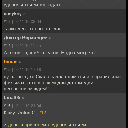
удовольствием их отдать.
easykey
»
#13 |
10.11.10 09:04
тачки летают просто класс
Доктор Верховцев
»
#14 |
10.11.10 11:55
А герой то, шибко суров! Надо смотреть!
temas
»
#15 |
10.11.10 17:19
ну наконец то Скала начал сниматься в правильных
фильмах, а то все комедии да комедии.... с
нетерпением ждем!!
fanat05
»
#16 |
10.11.10 21:04
Кому: Anton G,
#12
> деньги принесём с удовольствием