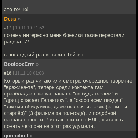
это точно!
Deus
»
#17 |
10.11.10 21:52
почему интересно меня боевики такие перестали
радовать?
в последний раз вставил Тейкен
BooldozErrr
»
#18 |
11.11.10 01:03
Который раз читаю или смотрю очередное творение
"вражина-тв", теперь среди контента там
преобладают не как раньше "не будь героем" и
"дрищ спасает Галактику", а "скоро всем пиздец",
"замочи обидчиков, даже вылезя из комы(если ты
старпёр)" (3 фильма за пол-года), и подобной
направленности. Листаю книги по НЛП, пытаюсь
понять чего они на этот раз удумали.
gunnebull
»