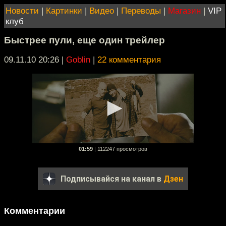
Новости
|
Картинки
|
Видео
|
Переводы
|
Магазин
|
VIP
клуб
Быстрее пули, еще один трейлер
09.11.10 20:26
|
Goblin
|
22 комментария
01:59
|
112247 просмотров
Подписывайся на канал в
Дзен
Комментарии