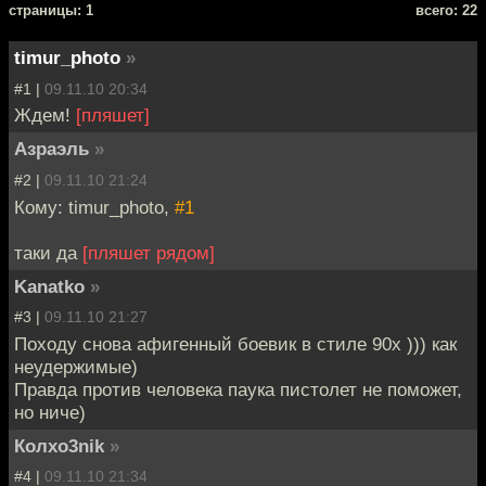
cтраницы: 1
всего: 22
timur_photo
»
#1 |
09.11.10 20:34
Ждем!
[пляшет]
Азраэль
»
#2 |
09.11.10 21:24
Кому: timur_photo,
#1
таки да
[пляшет рядом]
Kanatko
»
#3 |
09.11.10 21:27
Походу снова афигенный боевик в стиле 90х ))) как
неудержимые)
Правда против человека паука пистолет не поможет,
но ниче)
Колxo3nik
»
#4 |
09.11.10 21:34