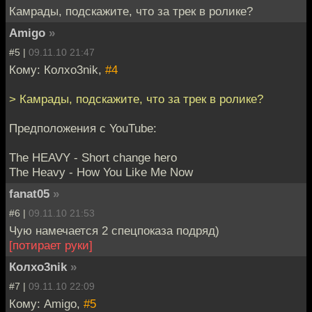
Камрады, подскажите, что за трек в ролике?
Amigo
»
#5 |
09.11.10 21:47
Кому: Колxo3nik,
#4
> Камрады, подскажите, что за трек в ролике?
Предположения с YouTube:
The HEAVY - Short change hero
The Heavy - How You Like Me Now
fanat05
»
#6 |
09.11.10 21:53
Чую намечается 2 спецпоказа подряд)
[потирает руки]
Колxo3nik
»
#7 |
09.11.10 22:09
Кому: Amigo,
#5