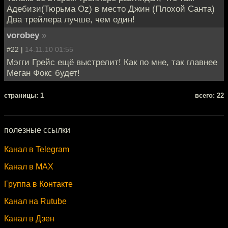
Адебизи(Тюрьма Oz) в место Джин (Плохой Санта)
Два трейлера лучше, чем один!
vorobey
»
#22 |
14.11.10 01:55
Мэгги Грейс ещё выстрелит! Как по мне, так главнее
Меган Фокс будет!
cтраницы: 1
всего: 22
полезные ссылки
Канал в Telegram
Канал в MAX
Группа в Контакте
Канал на Rutube
Канал в Дзен