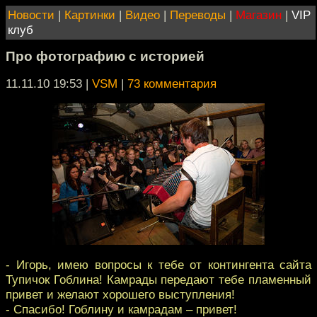
Новости
|
Картинки
|
Видео
|
Переводы
|
Магазин
|
VIP
клуб
Про фотографию с историей
11.11.10 19:53
|
VSM
|
73 комментария
- Игорь, имею вопросы к тебе от контингента сайта
Тупичок Гоблина! Камрады передают тебе пламенный
привет и желают хорошего выступления!
- Спасибо! Гоблину и камрадам – привет!