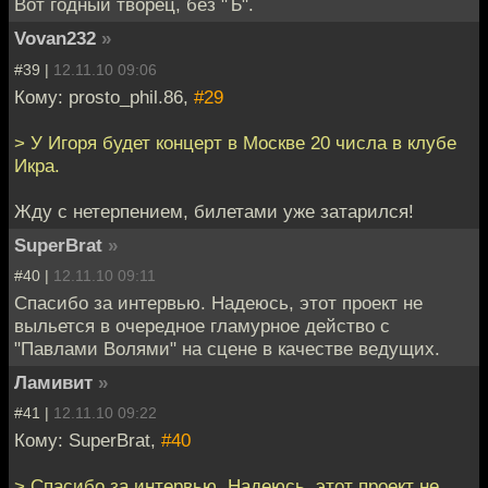
Вот годный творец, без "Ъ".
Vovan232
»
#39 |
12.11.10 09:06
Кому: prosto_phil.86,
#29
> У Игоря будет концерт в Москве 20 числа в клубе
Икра.
Жду с нетерпением, билетами уже затарился!
SuperBrat
»
#40 |
12.11.10 09:11
Спасибо за интервью. Надеюсь, этот проект не
выльется в очередное гламурное действо с
"Павлами Волями" на сцене в качестве ведущих.
Ламивит
»
#41 |
12.11.10 09:22
Кому: SuperBrat,
#40
> Спасибо за интервью. Надеюсь, этот проект не