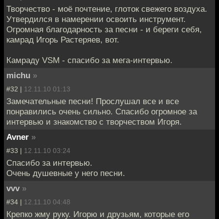
Творчество - моё почтение, глоток свежего воздуха.
Утвердился в намерении освоить инструмент.
Огромная благодарность за песни - и береги себя,
камрад Игорь Растеряев, вот.
Камраду VSM - спасибо за мега-интервью.
michu
»
#32 |
12.11.10 01:13
Замечательные песни! Прослушал все и все
понравились очень сильно. Спасибо огромное за
интервью и знакомство с творчеством Игоря.
Avner
»
#33 |
12.11.10 03:24
Спасибо за интервью.
Очень душевные у него песни.
vvv
»
#34 |
12.11.10 04:48
Крепко жму руку. Игорю и друзьям, которые его