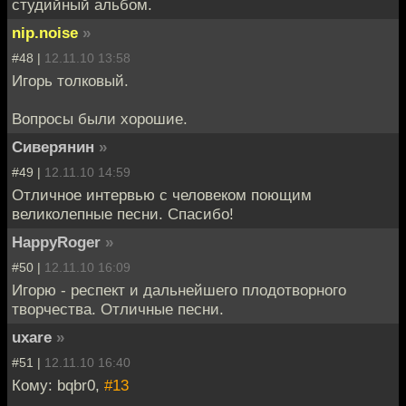
студийный альбом.
nip.noise
»
#48 |
12.11.10 13:58
Игорь толковый.
Вопросы были хорошие.
Сиверянин
»
#49 |
12.11.10 14:59
Отличное интервью с человеком поющим
великолепные песни. Спасибо!
HappyRoger
»
#50 |
12.11.10 16:09
Игорю - респект и дальнейшего плодотворного
творчества. Отличные песни.
uxare
»
#51 |
12.11.10 16:40
Кому: bqbr0,
#13