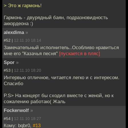
> Это ж гармонь!
Гармонь - двурядный баян, подразновидность
аккордеона :)
alexdima
»
#52 |
12.11.10 18:14
Замечательный исполнитель..Особливо нравиться
мне его "Казачья песня"
[пускается в пляс]
Spor
»
#53 |
12.11.10 18:20
Интервью отличное, читается легко и с интересом.
Спасибо
P.S> На концерт бы сходил вместе с женой, но к
сожалению работаю( Жаль
Fockerwolf
»
#54 |
12.11.10 18:27
Кому: bqbr0,
#13