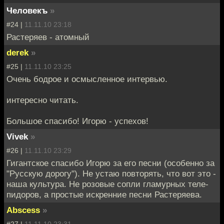
Человекъ
»
#24 |
11.11.10 23:18
Растеряев - атомный
derek
»
#25 |
11.11.10 23:25
Очень бодрое и осмысленное интервью.
интересно читать.
Большое спасибо! Игорю - успехов!
Vivek
»
#26 |
11.11.10 23:29
Гигантское спасибо Игорю за его песни (особенно за
"Русскую дорогу"). Не устаю повторять, что вот это -
наша культура. Не розовые сопли гламурных теле-
пидоров, а простые искренние песни Растеряева.
Abscess
»
#27 |
11.11.10 23:31