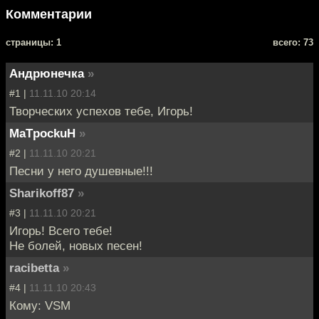
Комментарии
cтраницы: 1
всего: 73
Андрюнечка
»
#1 |
11.11.10 20:14
Творческих успехов тебе, Игорь!
MaTpockuH
»
#2 |
11.11.10 20:21
Песни у него душевные!!!
Sharikoff87
»
#3 |
11.11.10 20:21
Игорь! Всего тебе!
Не болей, новых песен!
racibetta
»
#4 |
11.11.10 20:43
Кому: VSM