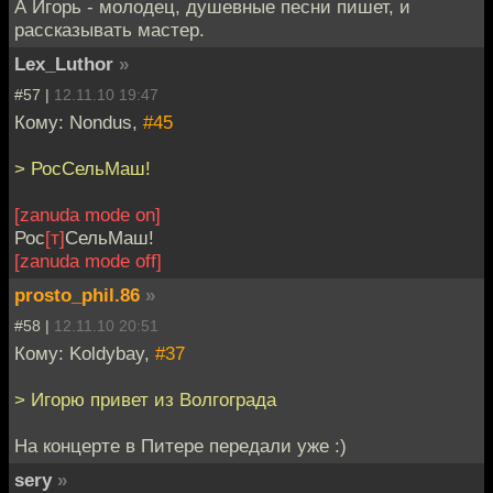
А Игорь - молодец, душевные песни пишет, и
рассказывать мастер.
Lex_Luthor
»
#57 |
12.11.10 19:47
Кому: Nondus,
#45
> РосСельМаш!
[zanuda mode on]
Рос
[т]
СельМаш!
[zanuda mode off]
prosto_phil.86
»
#58 |
12.11.10 20:51
Кому: Koldybay,
#37
> Игорю привет из Волгограда
На концерте в Питере передали уже :)
sery
»