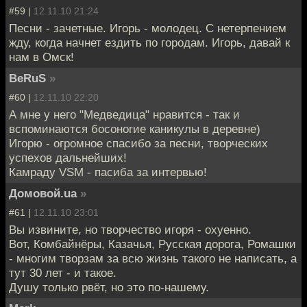
#59 |
12.11.10 21:24
Песни - зачетные. Игорь - молодец. С нетерпением
жду, когда начнет ездить по городам. Игорь, давай к
нам в Омск!
BeRuS
»
#60 |
12.11.10 22:20
А мне у него "Медведица" нравится - так и
вспоминаются босоногие каникулы в деревне)
Игорю - огромное спасибо за песни, творческих
успехов дальнейших!
Камраду VSM - пасиба за интервью!
Домовой.ua
»
#61 |
12.11.10 23:01
Вы извините, но творчество игоря - охуенно.
Вот, Комбайнёры, Казачья, Русская дорога, Ромашки
- многим творзам за всю жизнь такого не написать, а
тут 30 лет - и такое.
Душу только рвёт, но это по-нашему.