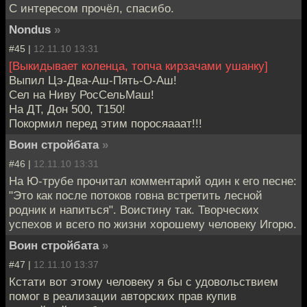
С интересом прочёл, спасибо.
Nondus
»
#45 |
12.11.10 13:31
[Выкидывает коленца, топча кирзачами ушанку]
Выпил Цэ-Два-Аш-Пять-О-Аш!
Сел на Ниву РосСельМаш!
На ДТ, Дон 500, Т150!
Покормил перед этим поросяааат!!!
Воин стройбата
»
#46 |
12.11.10 13:31
На Ю-трубе прочитал комментарий один к его песне:
"Это как после потоков говна встретить лесной
родник и напиться". Воистину так. Творческих
успехов и всего по жизни хорошему человеку Игорю.
Воин стройбата
»
#47 |
12.11.10 13:37
Кстати вот этому человеку я бы с удовольствием
помог в реализации авторских прав купив