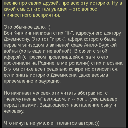
песню про своих друзей, про всю эту историю. Ну а
какой смысл кто там увидел – это вопрос
личностного восприятия.
Это обычное дело. :)
Вон Киплинг написал стих "If-", адресуя его доктору
Джемисону. Это тот "игрок", афера которого была
первым эпизодом в активной фазе Англо-Бурской
войны (хоть еще и не войной). В связи с этой
аферой (с треском провалившейся, за что его
проклинали на Родине, в метрополии) стих и возник.
В этом стихе все предельно конкретно становится,
если знать историю Джемисона, даже весьма
приземленно и заурядно.
Но начинает человек эти читать абстрактно, с
"незамутненным" взглядом, и -- хоп... уже шедевр
перед глазами. Выдающееся наставление сыну и
человеку.
Что ничуть не умаляет талантов автора :))