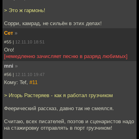
> Это ж гармонь!
Сорри, камрад, не сильён в этих делах!
Сет
»
#55 |
12.11.10 18:51
Ого!
[немедленно зачисляет песню в разряд любимых]
mni
»
#56 |
12.11.10 19:47
Кому: Tef,
#11
> Игорь Растеряев - как я работал грузчиком
Феерический рассказ, давно так не смеялся.
Считаю, всех писателей, поэтов и сценаристов надо
на стажировку отправлять в порт грузчиком!