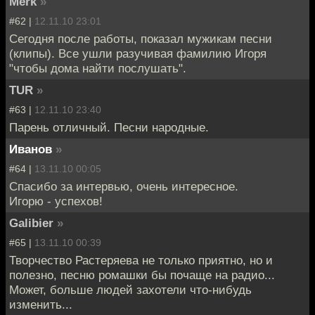
Merk
»
#62 |
12.11.10 23:01
Сегодня после работы, показал мужикам песни
(клипы). Все ушли разучивая фамилию Игоря
"чтобы дома найти послушать".
TUR
»
#63 |
12.11.10 23:40
Парень отличный. Песни народные.
Иванов
»
#64 |
13.11.10 00:05
Спасибо за интервью, очень интересное.
Игорю - успехов!
Galibier
»
#65 |
13.11.10 00:39
Творчество Растеряева не только приятно, но и
полезно, песню ромашки бы почаще на радио...
Может, больше людей захотели что-нибудь
изменить...