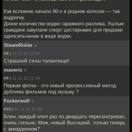
Как вспомню начало 90-х в родном колхозе — так
вздрогну.
Дикое количество водки гаражного разлива. Ушлые
граждане закупали спирт цистернами для продажи
односельчанам в виде водки.
SteamRoller
»
#8 |
11.11.10 21:04
Страшной силы талантище!
maveric
»
#9 |
11.11.10 21:04
Первая фотка - это новый прогрессивный метод
дубляжа фильмов под музыку ?
Fockerwolf
»
#10 |
11.11.10 21:04
Блин, каждый клип раз по двадцать пересматривал,
очень сильно. Мож, новый Высоцкий, только теперь
с аккордеоном?