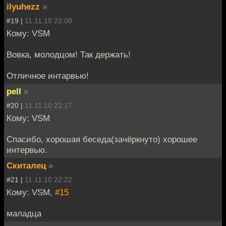
ilyuhezz
»
#19 |
11.11.10 22:08
Кому: VSM
Вовка, молодцом! Так держать!
Отличное интарвью!
pell
»
#20 |
11.11.10 22:17
Кому: VSМ
Спасибо, хорошая беседа(зачёркнуто) хорошее
интервью.
Скиталец
»
#21 |
11.11.10 22:22
Кому: VSM,
#15
маладца