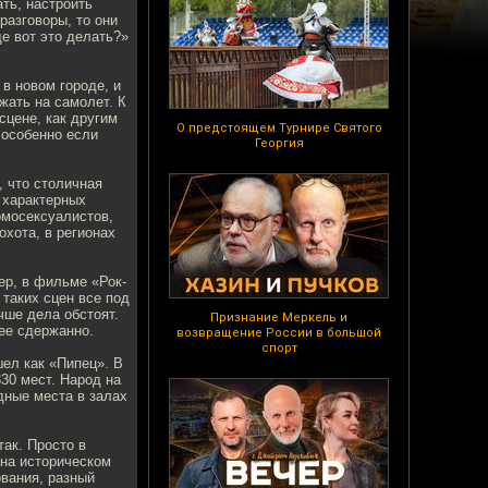
ть, настроить
разговоры, то они
ще вот это делать?»
 в новом городе, и
жать на самолет. К
 сцене, как другим
О предстоящем Турнире Святого
 особенно если
Георгия
, что столичная
 характерных
омосексуалистов,
охота, в регионах
ер, в фильме «Рок-
 таких сцен все под
чше дела обстоят.
Признание Меркель и
лее сдержанно.
возвращение России в большой
спорт
ел как «Пипец». В
30 мест. Народ на
дные места в залах
так. Просто в
на историческом
ования, разный