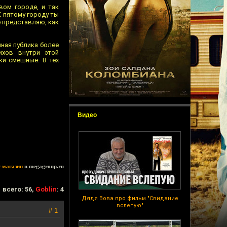
вом городе, и так
К пятому городу ты
не представляю, как
чная публика более
ихов внутри этой
ки смешные. В тех
Видео
т магазин
в megagroup.ru
всего: 56,
Goblin
: 4
Дядя Вова про фильм "Свидание
вслепую"
# 1