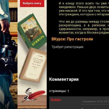
И к концу этого всего ты уже 
ежедневно. Раньше двух ложиться
уже никакой. И это при том, что 
эти граждане, которые с гитара
Что же до разницы между столич
раскрепощена, а в регионах 
сдержанности, например, в про
моментах, когда в Москве рядами
ВКурсе: Про гастроли
Требует регистрации.
Комментарии
cтраницы: 1
Goblin
отправлено 13.11.10 