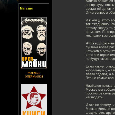
Близко общаться с
аппаратуру, потом
Магазин
всегда об одном и
Этим вопросы обы
И к концу этого в
так ежедневно. Ра
пятому городу ты у
артистам. Я не пр
месяцами гастроли
Что же до разницы
публика более рас
штрихов внутри эт
хотя они адски см
не будут смеятьс
Если какие-то мощ
н-ролльщик», – Га
Магазин
лавки падают, а в
ОПЕРМАЙКИ
Это не самые боль
Наиболее показате
Москве мы собрали
просмотре семь р
наблюдать.
И это не потому, 
Москве больше со
факультете, друго