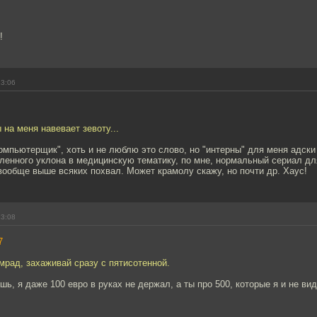
!
13:06
 на меня навевает зевоту...
компьютерщик", хоть и не люблю это слово, но "интерны" для меня адск
ленного уклона в медицинскую тематику, по мне, нормальный сериал дл
вообще выше всяких похвал. Может крамолу скажу, но почти др. Хаус!
13:08
7
мрад, захаживай сразу с пятисотенной.
шь, я даже 100 евро в руках не держал, а ты про 500, которые я и не вид