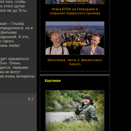
ля того, чтобы
з этого шутки
Атака БПЛА на Геленджик и
али аж до Усть-
открытие Ормузского пролива
зал – Глыба).
 определился, но в
в фильмах
родушный. А это,
о такого
очень любит
удет называться
Клеопатра, часть 2: финансовое
3-е». Очень
болото
одится, первыми
жа не могут
ми очень интересно
Картинки
# 2