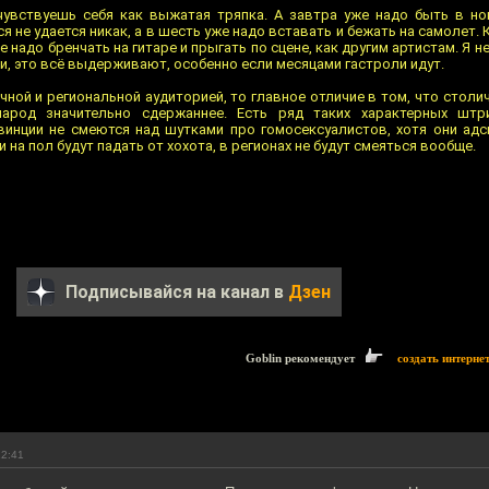
чувствуешь себя как выжатая тряпка. А завтра уже надо быть в но
 не удается никак, а в шесть уже надо вставать и бежать на самолет. 
не надо бренчать на гитаре и прыгать по сцене, как другим артистам. Я 
ми, это всё выдерживают, особенно если месяцами гастроли идут.
ной и региональной аудиторией, то главное отличие в том, что столи
народ значительно сдержаннее. Есть ряд таких характерных штр
винции не смеются над шутками про гомосексуалистов, хотя они адс
 на пол будут падать от хохота, в регионах не будут смеяться вообще.
Подписывайся на канал в
Дзен
Goblin рекомендует
создать интерне
12:41