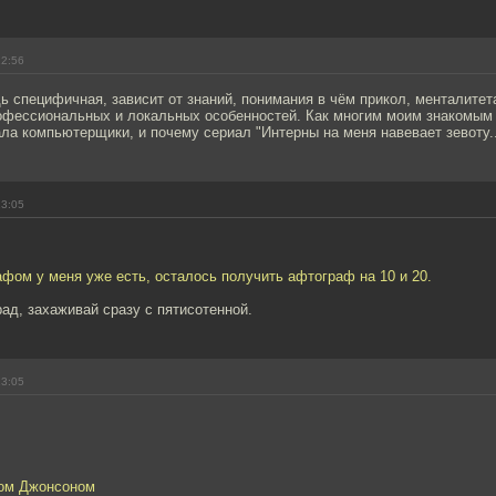
12:56
специфичная, зависит от знаний, понимания в чём прикол, менталитета
офессиональных и локальных особенностей. Как многим моим знакомым н
ала компьютерщики, и почему сериал "Интерны на меня навевает зевоту..
13:05
афом у меня уже есть, осталось получить афтограф на 10 и 20.
ад, захаживай сразу с пятисотенной.
13:05
ном Джонсоном