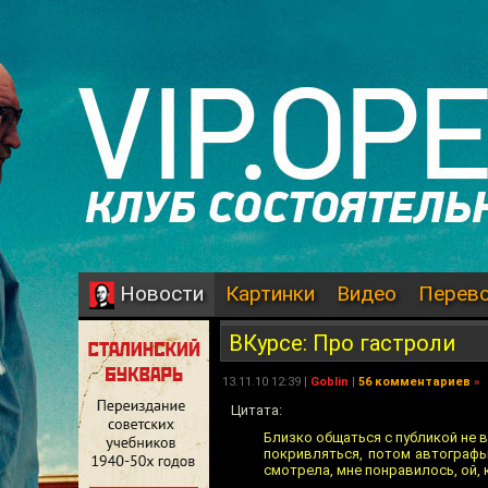
Картинки
Видео
Перев
Новости
ВКурсе: Про гастроли
13.11.10 12:39 |
Goblin
|
56 комментариев
»
Цитата:
Близко общаться с публикой не в
покривляться, потом автографы
смотрела, мне понравилось, ой,