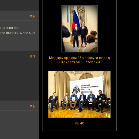
# 6
 и знания
е понять с чего я
.
# 7
Медаль ордена "За заслуги перед
Отечеством" II степени
# 8
РВИО