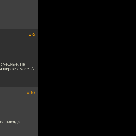
# 9
и смешные. Не
я широких масс. А
# 10
ел никогда.