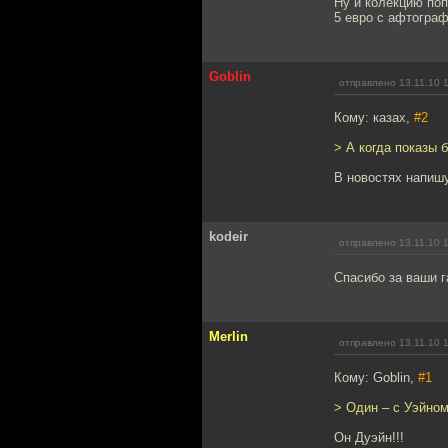
Ну и колекцию поп
5 евро с афтограф
Goblin
отправлено 13.11.10 
Кому: казах,
#2
> А когда показы 
В новостях напишу
kodeir
отправлено 13.11.10 
Спасибо за ваши г
Merlin
отправлено 13.11.10 
Кому: Goblin,
#1
> Один – с Уэйно
Он Дуэйн!!!