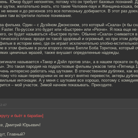
ень. Юмор будет непонятен, потому что он требует базовых познаний. Д
 шутки, желательно знать, кто такие Человек-паук и Женщина-кошка, бе
 не менее и до регионов это все потихоньку добирается. В этот раз доех
аже там встретили полное понимание.
а фильма. Один – с Дуэйном Джонсоном, это который «Скала» (я бы ска
Faster. По-русски это будет или «Быстрее» или «Резче». Я пока еще не
сего, он будет называться «Быстрее пули». Обычно «Скала» снимается 
ического плана: вроде он такой здоровый и огромный, но при этом доб
фильм в истории кино, где он играет исключительно злобно-мстительног
е в этом фильме в роли второго плана Билли Боба Торнтона, который 
сяких циничных мразей, также внушает определенные надежды.
игинале называется «Такер и Дэйл против зла», а в нашем прокате он б
ы». Это такая пародия на подростковые фильмы ужасов типа «Пятница 1
чень интересно работать над шутками. В отечественном дубляже, как в
тому что наши переводчики их не могут внятно перевести, актеры дубля
вильные интонации. А у меня с шутками все хорошо, поэтому с комедия
орится – мой участок. Зимой начнем показывать. Приходите.
12:47
кругу и бьёт в барабан]
е, Дмитрий Юрьевич!
дут, Главный?