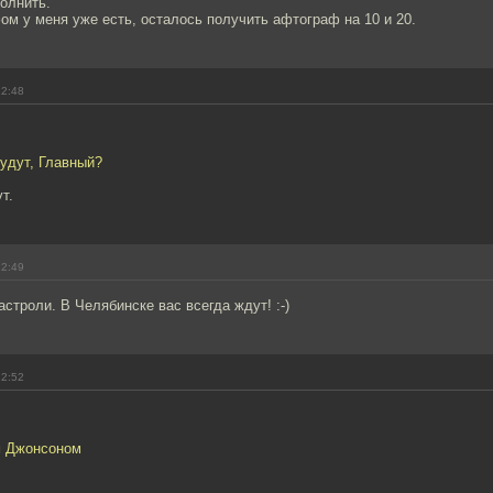
олнить.
ом у меня уже есть, осталось получить афтограф на 10 и 20.
12:48
будут, Главный?
т.
12:49
астроли. В Челябинске вас всегда ждут! :-)
12:52
м Джонсоном