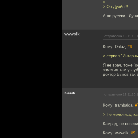
>
> Он Дуэйн!!!
А по-русски - Дуня
wwwolk
отправлено 13.11.10 
Кому: Dakiz,
#6
> сериал "Интерны
Я не врач, тоже "
заметил там углуб
доктор Быков так 
казах
отправлено 13.11.10 
Кому: trambalda,
#
> Не мелочись, ка
Камрад, не повери
Кому: wwwolk,
#9