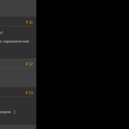
# 11
с!
ее харизматичнее
# 12
# 13
мором. :)