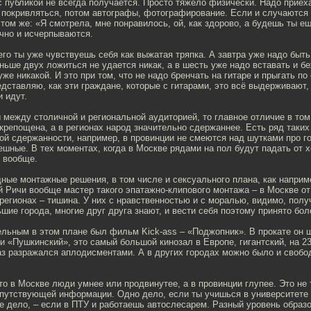
 публикой не всегда получается. Просто тяжело физически. Надо приеха
 покривляться, потом автографы, фотографирование. Если и случаются 
 том же: «Я смотрела, мне понравилось, ой, как здорово, а будешь ты е
чно и исчерпываются.
сего ты уже чувствуешь себя как выжатая тряпка. А завтра уже надо быть
ньше двух ложиться не удается никак, а в шесть уже надо вставать и бе
же никакой. И это при том, что не надо бренчать на гитаре и прыгать по
едставляю, как эти граждане, которые с гитарами, это всё выдерживают,
 идут.
 между столичной и региональной аудиторией, то главное отличие в том
крепощена, а в регионах народ значительно сдержаннее. Есть ряд таких
ой сдержанности, например, в провинции не смеются над шутками про г
ешные. В тех моментах, когда в Москве рядами на пол будут падать от х
я вообще.
ные монтажные решения, в том числе и сексуального плана, как наприм
й Ричи вообще мастер такого эпатажно-клипового монтажа – в Москве от
 регионах – тишина. У них с нравственностью и с моралью, видимо, полу
шие города, многие друг друга знают, и вести себя поэтому принято бо
льным в этом плане был фильм Kick-ass – «Поджопник». В прокате он ш
 «Пушкинский», это самый большой кинозал в Европе, гигантский, на 23
аз разражался аплодисментами. А в других городах можно было и свобо
что в Москве люди умнее или продвинутее, а в провинции глупее. Это не 
путствующей информации. Одно дело, если ты учишься в университете 
е дело, – если в ПТУ и работаешь автослесарем. Разный уровень образ