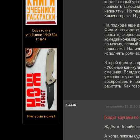
коллективный уров
понимать тамошние
непонятны. Но тем
Каменогорска. И д
На подходе еще дв
Фильм называется 
Советские
прокате, скорее в
учебники 1940-50х
комедийно-юморист
годов
по-моему, первый 
персонажа. Наличи
исполнять роли в
Второй фильм в ор
«Убойные каникул
смешная. Всегда о
умирают шутки, по
воспроизвести пра
работать. Как гов
казах
отправлено 13.11.10 
Империя ножей
[ходит кругами по 
Ждём в Челябинск
А когда показы бу