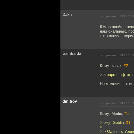
Dakiz
отправлено 13.11.10 
Юмор вообще вещь 
национальных, пр
так хохочу с сери
trambalda
отправлено 13.11.10 
Кому: казах,
#2
> 5 евро с афтогр
Не мелочись, камр
dmitrov
отправлено 13.11.10 
Кому: Merlin,
#5
> ому: Goblin,
#1
>
> > Один – с Уэй