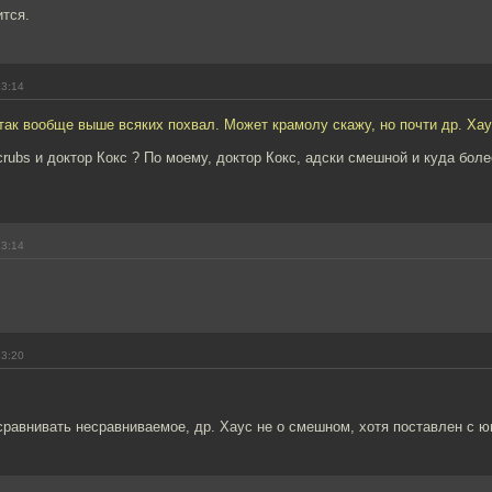
ится.
13:14
так вообще выше всяких похвал. Может крамолу скажу, но почти др. Хау
crubs и доктор Кокс ? По моему, доктор Кокс, адски смешной и куда бол
13:14
13:20
равнивать несравниваемое, др. Хаус не о смешном, хотя поставлен с ю