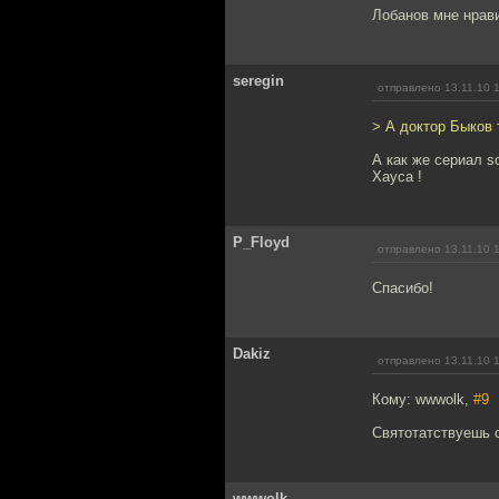
Лобанов мне нрав
seregin
отправлено 13.11.10 
> А доктор Быков 
А как же сериал s
Хауса !
P_Floyd
отправлено 13.11.10 
Спасибо!
Dakiz
отправлено 13.11.10 
Кому: wwwolk,
#9
Святотатствуешь с
wwwolk