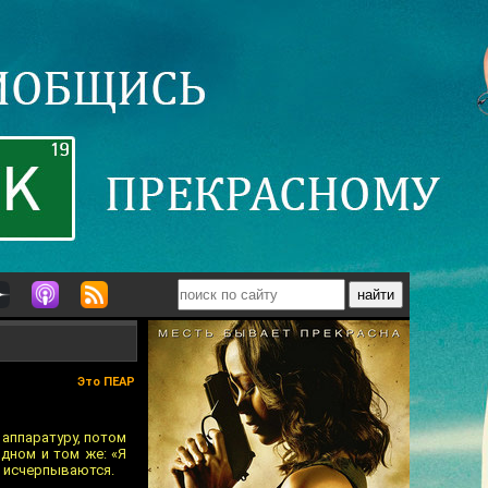
Это ПЕАР
 аппаратуру, потом
дном и том же: «Я
и исчерпываются.