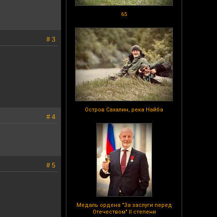
65
# 3
Остров Сахалин, река Найба
# 4
# 5
Медаль ордена "За заслуги перед
Отечеством" II степени