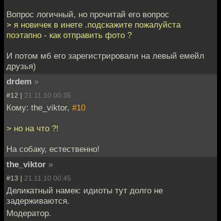
Вопрос логичный, но прочитай его вопрос
> я новичек в инете .подскажите пожалуйста
поэтапно - как отправить фото ?
И потом мб его зарегистрировали на левый емейл
друзья)
drdem
»
#12 |
21.11.10 00:35
Кому: the_viktor,
#10
> но на что ?!
На собаку, естественно!
the_viktor
»
#13 |
21.11.10 00:45
Деликатный намек: идиоты тут долго не
задерживаются.
Модератор.