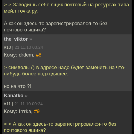
> > Заводишь себе ящик почтовый на ресурсах типа
мейл точка ру.
А как он здесь-то зарегистрировался-то без
почтового ящика?
the_viktor
»
#10 |
21.11.10 00:24
Кому: drdem,
#8
> символы () в адресе надо будет заменить на что-
нибудь более подходящее.
но на что ?!
Kanatko
»
#11 |
21.11.10 00:24
Кому: Irrrka,
#9
> > А как он здесь-то зарегистрировался-то без
почтового ящика?