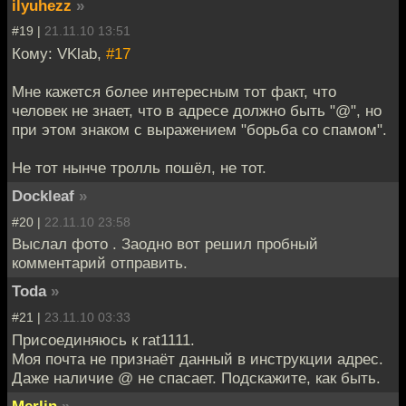
ilyuhezz
»
#19 |
21.11.10 13:51
Кому: VKlab,
#17
Мне кажется более интересным тот факт, что
человек не знает, что в адресе должно быть "@", но
при этом знаком с выражением "борьба со спамом".
Не тот нынче тролль пошёл, не тот.
Dockleaf
»
#20 |
22.11.10 23:58
Выслал фото . Заодно вот решил пробный
комментарий отправить.
Toda
»
#21 |
23.11.10 03:33
Присоединяюсь к rat1111.
Моя почта не признаёт данный в инструкции адрес.
Даже наличие @ не спасает. Подскажите, как быть.
Merlin
»