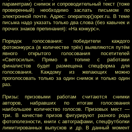
параметрам) снимок и сопроводительный текст (тоже
проверенный) необходимо заслать письмом по
электронной почте. Адрес: onepamop()oper.ru. В теме
письма надо указать только два слова (без кавычек и
прочих знаков препинания): «На конкурс».
Порядок голосования: победители каждого
фотоконкурса (в количестве трёх) выявляются путём
явного открытого голосования посетителей
«Светосилы». Прямо в топике с работами
финалистов будет размещена спецформа для
голосования. Каждому из желающих можно
проголосовать только за один снимок и только один
раз.
Призы: призовыми работам считаются снимки
авторов, набравших по итогам голосования
наибольшее количество голосов. Призовых мест —
три. В качестве призов фигурируют разного рода
фотополезности, книги с автографами, спецфутболки
лимитированных выпусков и др. В данный момент