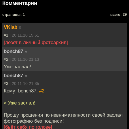
Комментарии
cтраницы: 1
всего: 29
VKlab
»
#1 |
20.11.10 15:51
[лезет в личный фотоархив]
bonch87
»
#2 |
20.11.10 21:13
Уже заслал!
bonch87
»
#3 |
20.11.10 21:35
Кому: bonch87,
#2
> Уже заслал!
Прошу прощения по невнимателности своей заслал
фотографию без подписи!
[бьёт себя по голове]