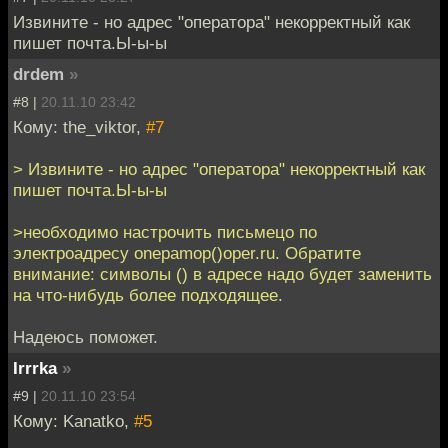
Извините - но адрес "оператора" некорректный как
пишет почта.Ы-ы-ы
drdem
»
#8 |
20.11.10 23:42
Кому: the_viktor,
#7
> Извините - но адрес "оператора" некорректный как
пишет почта.Ы-ы-ы
>необходимо настрочить письмецо по
электроадресу onepamop()oper.ru. Обратите
внимание: символы () в адресе надо будет заменить
на что-нибудь более подходящее.
Надеюсь поможет.
Irrrka
»
#9 |
20.11.10 23:54
Кому: Kanatko,
#5