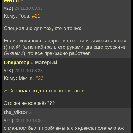
#22 |
23.11.10 03:35
Кому: Toda,
#21
Специально для тех, кто в танке:
Если скопировать адрес из текста и заменить в нем
() на @ (а не набирать его руками, да еще русскими
буквами), то все прекрасно работает.
Onepamop
»
матёрый
#23 |
23.11.10 03:38
Кому: Merlin,
#22
> Специально для тех, кто в танке:
Это же не всерьёз???
the_viktor
»
#24 |
23.11.10 13:30
с маилом были проблемы а с яндекса полетело аж