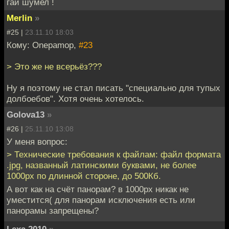
гай шумел !
Merlin
»
#25 |
23.11.10 18:03
Кому: Onepamop,
#23
> Это же не всерьёз???
Ну я поэтому не стал писать "специально для тупых
долбоебов". Хотя очень хотелось.
Golova13
»
#26 |
25.11.10 13:08
У меня вопрос:
> Технические требования к файлам: файл формата
.jpg, названный латинскими буквами, не более
1000px по длинной стороне, до 500Кб.
А вот как на счёт панорам? в 1000px никак не
уместится( для панорам исключения есть или
панорамы запрещены?
Lexa 2010
»