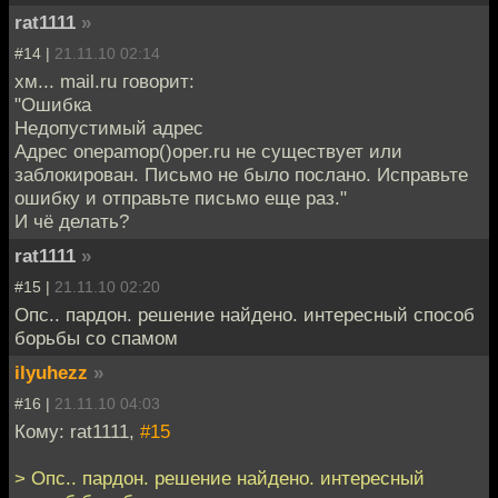
rat1111
»
#14 |
21.11.10 02:14
хм... mail.ru говорит:
"Ошибка
Недопустимый адрес
Адрес onepamop()oper.ru не существует или
заблокирован. Письмо не было послано. Исправьте
ошибку и отправьте письмо еще раз."
И чё делать?
rat1111
»
#15 |
21.11.10 02:20
Опс.. пардон. решение найдено. интересный способ
борьбы со спамом
ilyuhezz
»
#16 |
21.11.10 04:03
Кому: rat1111,
#15
> Опс.. пардон. решение найдено. интересный