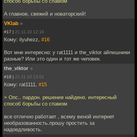
способ борьбы со спамом
А главное, свежий и новаторский!
VKlab
»
#17 |
21.11.10 12:16
Кому: ilyuhezz,
#16
Вот мне интересно: у rat1111 и the_viktor айпишники
разные? Или это один и тот же человек.
the_viktor
»
#18 |
21.11.10 13:01
Кому: rat1111,
#15
> Опс.. пардон. решение найдено. интересный
способ борьбы со спамом
все отлично работает , всему виной интернет
необразованность.прошу простить за
надоедливость.