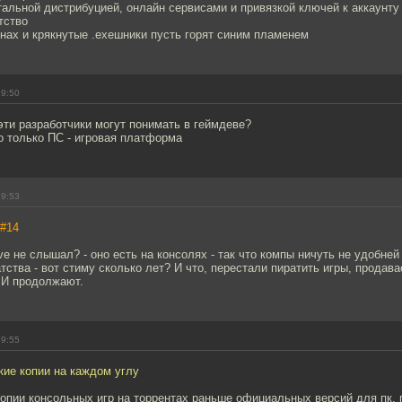
тальной дистрибуцией, онлайн сервисами и привязкой ключей к аккаунту
тство
инах и крякнутые .exeшники пусть горят синим пламенем
19:50
эти разработчики могут понимать в геймдеве?
о только ПС - игровая платформа
19:53
#14
ve не слышал? - оно есть на консолях - так что компы ничуть не удобней
ства - вот стиму сколько лет? И что, перестали пиратить игры, продав
. И продолжают.
19:55
кие копии на каждом углу
копии консольных игр на торрентах раньше официальных версий для пк,