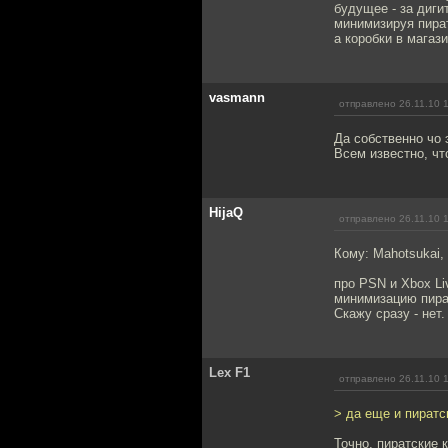
будущее - за диги
минимизируя пира
а коробки в магаз
vasmann
отправлено 26.11.10 
Да собственно чо 
Всем известно, чт
HijaQ
отправлено 26.11.10 
Кому: Mahotsukai,
про PSN и Xbox Li
минимизацию пират
Скажу сразу - нет
Lex F1
отправлено 26.11.10 
> да еще и пиратс
Точно, пиратские 