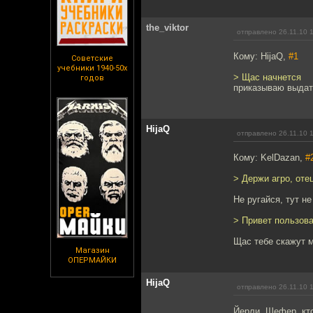
the_viktor
отправлено 26.11.10 
Кому: HijaQ,
#1
Советские
учебники 1940-50х
> Щас начнется
годов
приказываю выдат
HijaQ
отправлено 26.11.10 
Кому: KelDazan,
#
> Держи агро, оте
Не ругайся, тут н
> Привет пользов
Щас тебе скажут м
Магазин
ОПЕРМАЙКИ
HijaQ
отправлено 26.11.10 
Йерли, Шефер, кт