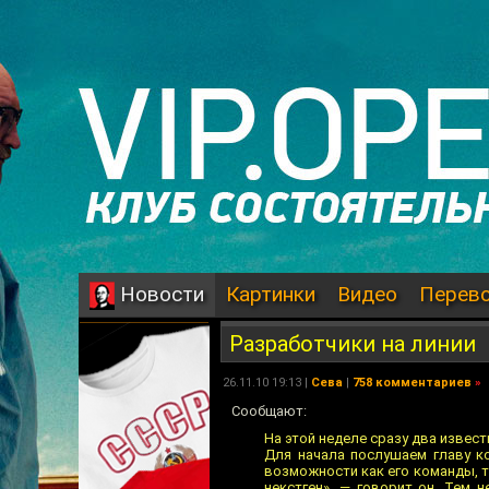
Картинки
Видео
Перев
Новости
Разработчики на линии
26.11.10 19:13 |
Сева
|
758 комментариев
»
Сообщают:
На этой неделе сразу два извес
Для начала послушаем главу ко
возможности как его команды, т
некстген», — говорит он. Тем 