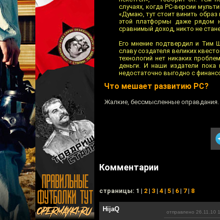
случаях, когда PC-версии муль
«Думаю, тут стоит винить образ
этой платформы даже рядом н
сравнимый доход, никто не стане
Его мнение подтвердил и Тим Ш
славу создателя великих квестов
технологий нет никаких проблем
деньги. И наши издатели пока 
недостаточно выгодно с финансо
Что мешает развитию PC?
Жалкие, бессмысленные оправдания.
Комментарии
cтраницы: 1 |
2
|
3
|
4
|
5
|
6
|
7
|
8
HijaQ
отправлено 26.11.10 