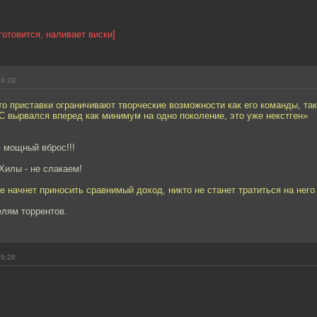
готовится, наливает виски]
19:28
то приставки ограничивают творческие возможности как его команды, так
C вырвался вперед как минимум на одно поколение, это уже некстген»
 мощный вброс!!!
 Хилы - не слакаем!
е начнет приносить сравнимый доход, никто не станет тратиться на него
елям торрентов.
19:28