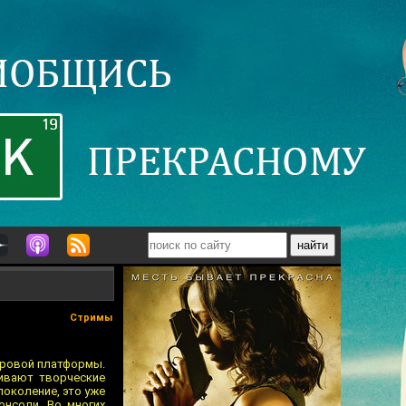
Стримы
игровой платформы.
чивают творческие
поколение, это уже
онсоли. Во многих