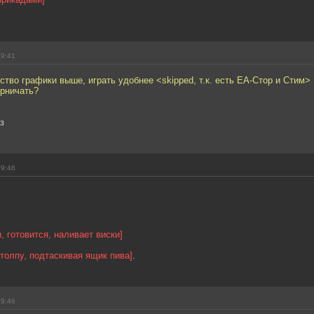
19:41
ство графики выше, играть удобнее <skipped, т.к. есть ЕА-Стор и Стим>
ерничать?
з
19:46
, готовится, наливает виски]
 толпу, подтаскивая ящик пива]
.
19:46