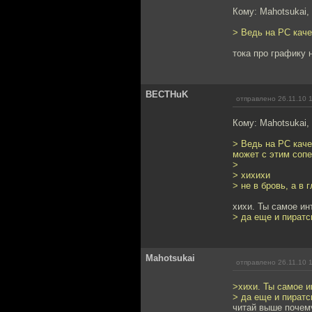
Кому: Mahotsukai,
> Ведь на PC кач
тока про графику н
BECTHuK
отправлено 26.11.10 
Кому: Mahotsukai,
> Ведь на PC каче
может с этим соп
>
> хихихи
> не в бровь, а в г
хихи. Ты самое ин
> да еще и пиратс
Mahotsukai
отправлено 26.11.10 
>хихи. Ты самое и
> да еще и пиратс
читай выше почем