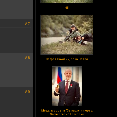
65
# 7
# 8
Остров Сахалин, река Найба
# 9
Медаль ордена "За заслуги перед
Отечеством" II степени