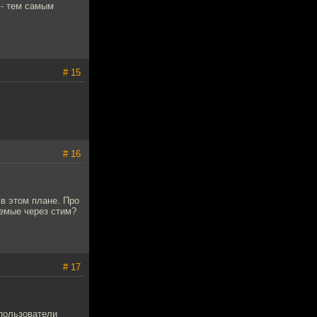
 - тем самым
# 15
# 16
 в этом плане. Про
аемые через стим?
# 17
 пользователи