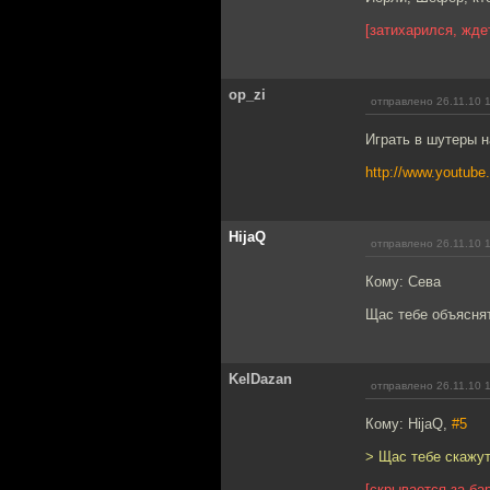
[затихарился, жде
op_zi
отправлено 26.11.10 
Играть в шутеры н
http://www.youtub
HijaQ
отправлено 26.11.10 
Кому: Сева
Щас тебе объяснят
KelDazan
отправлено 26.11.10 
Кому: HijaQ,
#5
> Щас тебе скажут
[скрывается за ба