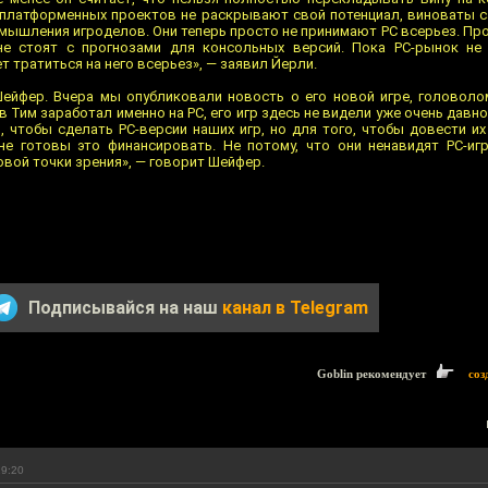
типлатформенных проектов не раскрывают свой потенциал, виноваты с
 мышления игроделов. Они теперь просто не принимают PC всерьез. П
е стоят с прогнозами для консольных версий. Пока PC-рынок не 
т тратиться на него всерьез», — заявил Йерли.
ейфер. Вчера мы опубликовали новость о его новой игре, головолом
 Тим заработал именно на PC, его игр здесь не видели уже очень давно
, чтобы сделать PC-версии наших игр, но для того, чтобы довести и
не готовы это финансировать. Не потому, что они ненавидят PC-иг
вой точки зрения», — говорит Шейфер.
Подписывайся на наш
канал в Telegram
Goblin рекомендует
соз
19:20