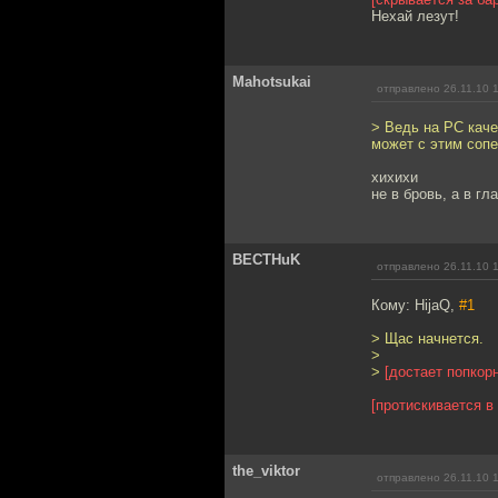
Нехай лезут!
Mahotsukai
отправлено 26.11.10 
> Ведь на PC каче
может с этим соп
хихихи
не в бровь, а в гла
BECTHuK
отправлено 26.11.10 
Кому: HijaQ,
#1
> Щас начнется.
>
>
[достает попкорн
[протискивается в
the_viktor
отправлено 26.11.10 