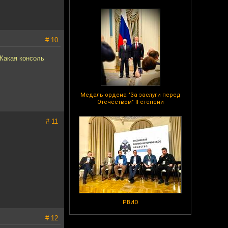
# 10
 Какая консоль
Медаль ордена "За заслуги перед
Отечеством" II степени
# 11
РВИО
# 12