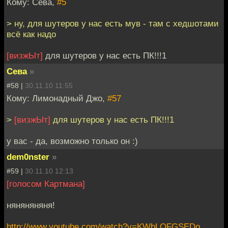
Кому: Сева,
#5
> ну, для шутеров у нас есть мув - там с хедшотами
всё как надо
[визжЫт]
для шутеров у нас есть ПК!!!1
Сева
»
#58 |
30.11.10 11:55
Кому: Лимонадный Джо,
#57
>
[визжЫт]
для шутеров у нас есть ПК!!!1
у вас - да, возможно только он :)
dem0nster
»
#59 |
30.11.10 12:13
[голосом Картмана]
няняняняня!
http://www.youtube.com/watch?v=KWbLOFGSEDo