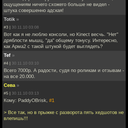
ощущениям ничего схожего больше не видел -
штука совершенно адская!
Totik
»
#3 |
30.11.10 03:08
Вот как я не люблю консоли, но Kinect весчь. "Нет"
дряблости мышц, "да" общему тонусу. Интересно,
как Арма2 с такой штукой будет выглядеть?
Tef
»
#4 |
30.11.10 03:10
Всего 7000р. А радости, судя по роликам и отзывам -
на все 20.000.
Сева
»
#5 |
30.11.10 03:13
Кому: PaddyOBrisk,
#1
> Все так, но в прыжке с разворота пять хедшотов не
влепишь!!!