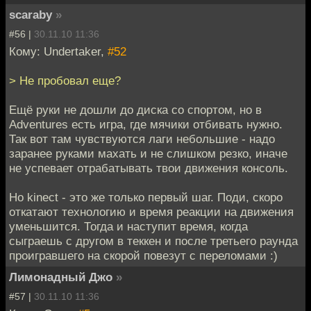
scaraby
»
#56 |
30.11.10 11:36
Кому: Undertaker,
#52
> Не пробовал еще?
Ещё руки не дошли до диска со спортом, но в
Adventures есть игра, где мячики отбивать нужно.
Так вот там чувствуются лаги небольшие - надо
заранее руками махать и не слишком резко, иначе
не успевает отрабатывать твои движения консоль.
Но kinect - это же только первый шаг. Поди, скоро
откатают технологию и время реакции на движения
уменьшится. Тогда и наступит время, когда
сыграешь с другом в теккен и после третьего раунда
проигравшего на скорой повезут с переломами :)
Лимонадный Джо
»
#57 |
30.11.10 11:36