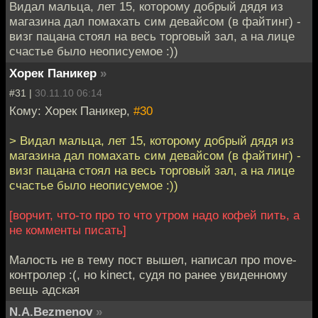
Видал мальца, лет 15, которому добрый дядя из
магазина дал помахать сим девайсом (в файтинг) -
визг пацана стоял на весь торговый зал, а на лице
счастье было неописуемое :))
Хорек Паникер
»
#31 |
30.11.10 06:14
Кому: Хорек Паникер,
#30
> Видал мальца, лет 15, которому добрый дядя из
магазина дал помахать сим девайсом (в файтинг) -
визг пацана стоял на весь торговый зал, а на лице
счастье было неописуемое :))
[ворчит, что-то про то что утром надо кофей пить, а
не комменты писать]
Малость не в тему пост вышел, написал про move-
контролер :(, но kineсt, судя по ранее увиденному
вещь адская
N.A.Bezmenov
»