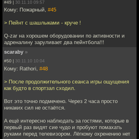
#49 |
30.11.10 09:57
Кому: Пожарный,
#45
> Пейнт с шашлыками - круче !
Q-zar на хорошем оборудовании по активности и
адреналину заруливает два пейнтбола!!!
scaraby
»
#50 |
30.11.10 10:04
Кому: Rathori,
#48
> После продолжительного сеанса игры ощущения
как будто в спортзал сходил.
Вот это точно подмечено. Через 2 часа просто
никаких сил не остаётся.
А ещё интересно наблюдать за гостями, которые в
первый раз видят сие чудо и пробуют помахать
руками перед телевизором. Лёгкому охренению нет