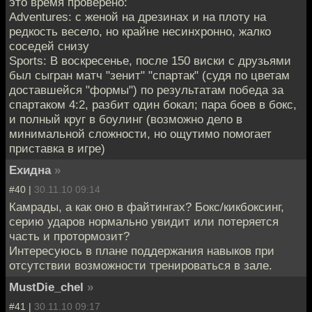
это время проверено:
Adventures: с женой на дрезинах и на плоту на
редкость весело, но крайне несинхронно, жалко
соседей снизу
Sports: В воскресенье, после 150 виски с друзьями
был сыгран матч "зенит" "спартак" (судя по цветам
доставшейся "формы") по результатам победа за
спартаком 4:2, разбит один бокал; пара боев в бокс,
и полный круг в боулинг (возможно дело в
минимальной сложности, но ощутимо помогает
приставка в игре)
Ехидна
»
#40 |
30.11.10 09:14
Камрады, а как оно в файтингах? Бокс/кикбоксинг,
серию ударов нормально увидит или потеряется
часть и протормозит?
Интересуюсь в плане поддержания навыков при
отсутствии возможности тренироваться в зале.
MustDie_chel
»
#41 |
30.11.10 09:17