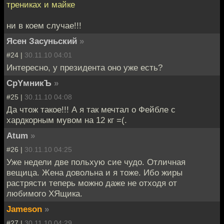
трениках и майке
ни в коем случае!!!
Ясен Засуньский
»
#24 |
30.11.10 04:01
Интересно, у президента оно уже есть?
CpYмникЪ
»
#25 |
30.11.10 04:08
Да чтож такое!!! А я так мечтал о Фейбле с
хардкорным мувом на 12 кг =(.
Atum
»
#26 |
30.11.10 04:25
Уже недели две польхую сие чудо. Отличная
вещица. Жена довольна и я тоже. Ибо жиры
растрясти теперь можно даже не отходя от
любимого ХЯщика.
Jameson
»
#27 |
30.11.10 04:29