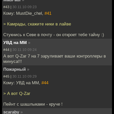
#43 |
30.11.10 09:23
Кому: MustDie_chel,
#41
> Камрады, скажите ники в лайве
Стукнись к Севе в почту - он откроет тебе тайну :)
УВД на ММ
»
#44 |
30.11.10 09:24
А вот Q-Zar 7 на 7 заруливает ваши контроллеры в
минуса!!!
Пожарный
»
#45 |
30.11.10 09:29
Кому: УВД на ММ,
#44
> А вот Q-Zar
Пейнт с шашлыками - круче !
scaraby
»