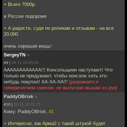
> Всего 7000р.
в России подороже
> А радости, судя по роликам и отзывам - на все
20.000.
очень хорошая вещь!
SergeyTN
»
#9 |
30.11.10 03:25
АААААААААААА!!! Консольщики наступают! Что
только не придумают, чтобы консоли хоть кто-
нибудь покупал! ХА-ХА-ХА!!!
[разражается
гомерическим смехом, не выпуская мышки из рук]
PaddyOBrisk
»
#10 |
30.11.10 03:27
Кому: PaddyOBrisk,
#1
> Интересно, как Арма2 с такой штукой будет