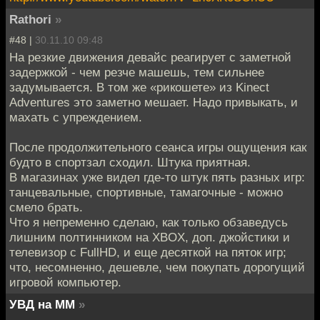
Rathori
»
#48 |
30.11.10 09:48
На резкие движения девайс реагирует с заметной
задержкой - чем резче машешь, тем сильнее
задумывается. В том же «рикошете» из Kinect
Adventures это заметно мешает. Надо привыкать, и
махать с упреждением.
После продолжительного сеанса игры ощущения как
будто в спортзал сходил. Штука приятная.
В магазинах уже видел где-то штук пять разных игр:
танцевальные, спортивные, тамагочные - можно
смело брать.
Что я непременно сделаю, как только обзаведусь
лишним полтинником на XBOX, доп. джойстики и
телевизор с FullHD, и еще десяткой на пяток игр;
что, несомненно, дешевле, чем покупать дорогущий
игровой компьютер.
УВД на ММ
»