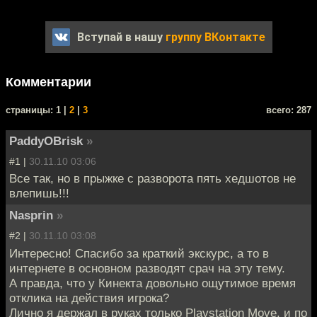
Вступай в нашу
группу ВКонтакте
Комментарии
cтраницы: 1 |
2
|
3
всего: 287
PaddyOBrisk
»
#1 |
30.11.10 03:06
Все так, но в прыжке с разворота пять хедшотов не
влепишь!!!
Nasprin
»
#2 |
30.11.10 03:08
Интересно! Спасибо за краткий экскурс, а то в
интернете в основном разводят срач на эту тему.
А правда, что у Кинекта довольно ощутимое время
отклика на действия игрока?
Лично я держал в руках только Playstation Move, и по