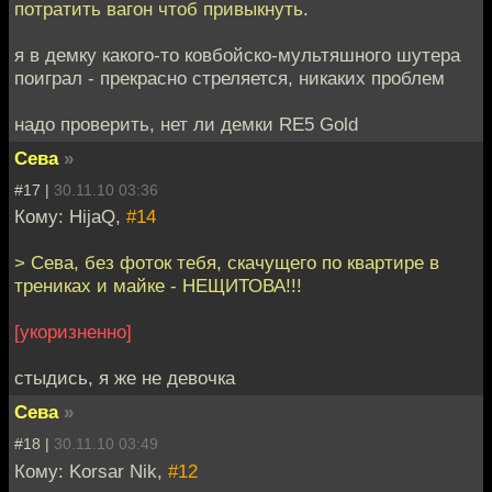
потратить вагон чтоб привыкнуть.
я в демку какого-то ковбойско-мультяшного шутера
поиграл - прекрасно стреляется, никаких проблем
надо проверить, нет ли демки RE5 Gold
Сева
»
#17 |
30.11.10 03:36
Кому: HijaQ,
#14
> Сева, без фоток тебя, скачущего по квартире в
трениках и майке - НЕЩИТОВА!!!
[укоризненно]
стыдись, я же не девочка
Сева
»
#18 |
30.11.10 03:49
Кому: Korsar Nik,
#12