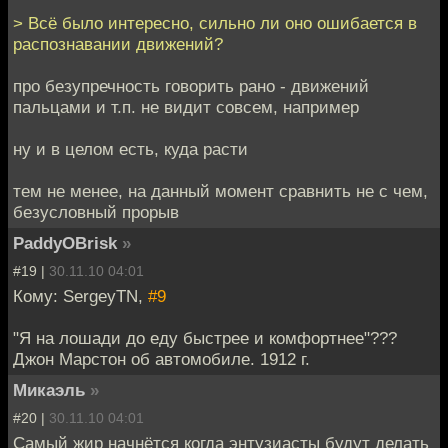
> Всё было интересно, сильно ли оно ошибается в
распознавании движений?
про безупречность говорить рано - движений
пальцами и т.п. не видит совсем, например
ну и в целом есть, куда расти
тем не менее, на данный момент сравнить не с чем,
безусловный прорыв
PaddyOBrisk
»
#19 |
30.11.10 04:01
Кому: SergeyTN,
#9
"Я на лошади до еду быстрее и комфортнее"???
Джон Марстон об автомобиле. 1912 г.
Микаэль
»
#20 |
30.11.10 04:01
Самый жир начнётся когда энтузиасты будут делать