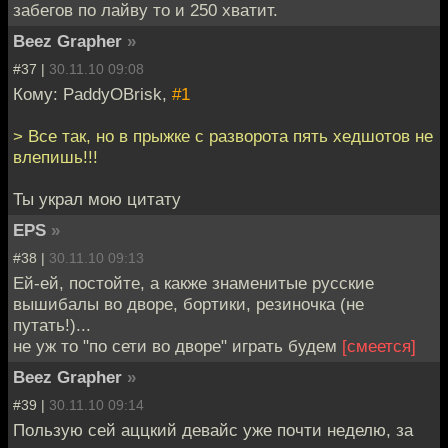
забегов по лайву то и 250 хватит.
Beez Grapher
»
#37 |
30.11.10 09:08
Кому: PaddyOBrisk,
#1
> Все так, но в прыжке с разворота пять хедшотов не
влепишь!!!
Ты украл мою цитату
EPS
»
#38 |
30.11.10 09:13
Ей-ей, постойте, а какже знаменитые русские
вышибалы во дворе, бортики, резиночка (не
путать!)...
не уж то "по сети во дворе" играть будем
[смеется]
Beez Grapher
»
#39 |
30.11.10 09:14
Пользую сей аццкий девайс уже почти неделю, за