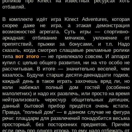
роликов про Kinect на известных ресурсах хоть
отбавляй.
В комплекте идёт игра Kinect Adventures, которая
скорее даже не игра, а этакая демонстрация
возможностей агрегата. Суть игры — спортивно-
аркадная: отбивание мячиков, уклонение от
препятствий, прыжки за бонусами, и т.п. Надо
сказать, когда смотрел слащавые рекламные ролики
типа
вот этого
— не привлекало совсем. И аппарат
купил с целью общего развития, ни на что особо не
рассчитывая. В итоге — значительно веселей, чем
казалось. Будучи старше десяти-двенадцати годков,
каждый день в такое играть захочешь вряд ли, но
коли набежал полный дом гостей (особенно
малолетних) и надо их развлечь, или просто на время
нейтрализовать чересчур общительных детишек,
данный бытовой прибор придётся очень кстати.
Правда, "полный дом" — в данном случае не фигура
речи: плацдарм для развлечений понадобится весьма
просторный, без посторонних предметов. Причём
если речь про одного игрока, то ему надо отбежать от