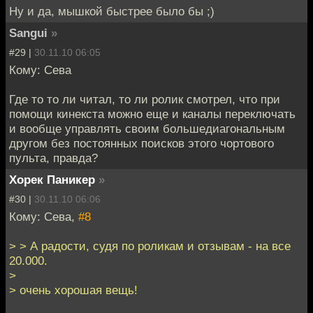
Ну и да, мышкой быстрее было бы ;)
Sangui
»
#29 |
30.11.10 06:05
Кому: Сева
Где то то ли читал, то ли ролик смотрел, что при
помощи кинекста можно еще и каналы переключать
и вообще управлять своим большедиагональным
другом без постоянных поисков этого чортового
пульта, правда?
Хорек Паникер
»
#30 |
30.11.10 06:06
Кому: Сева,
#8
> > А радости, судя по роликам и отзывам - на все
20.000.
>
> очень хорошая вещь!