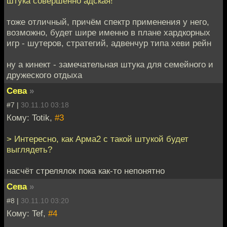
штука совершенно адская!
тоже отличный, причём спектр применения у него,
возможно, будет шире именно в плане хардкорных
игр - шутеров, стратегий, адвенчур типа хеви рейн
ну а кинект - замечательная штука для семейного и
дружеского отдыха
Сева
»
#7 |
30.11.10 03:18
Кому: Totik,
#3
> Интересно, как Арма2 с такой штукой будет
выглядеть?
насчёт стрелялок пока как-то непонятно
Сева
»
#8 |
30.11.10 03:20
Кому: Tef,
#4