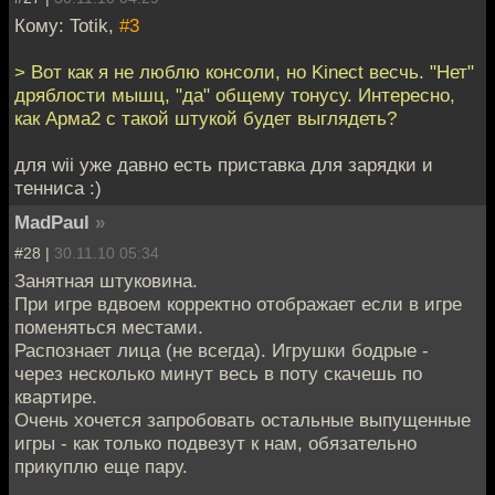
Кому: Totik,
#3
> Вот как я не люблю консоли, но Kinect весчь. "Нет"
дряблости мышц, "да" общему тонусу. Интересно,
как Арма2 с такой штукой будет выглядеть?
для wii уже давно есть приставка для зарядки и
тенниса :)
MadPaul
»
#28 |
30.11.10 05:34
Занятная штуковина.
При игре вдвоем корректно отображает если в игре
поменяться местами.
Распознает лица (не всегда). Игрушки бодрые -
через несколько минут весь в поту скачешь по
квартире.
Очень хочется запробовать остальные выпущенные
игры - как только подвезут к нам, обязательно
прикуплю еще пару.