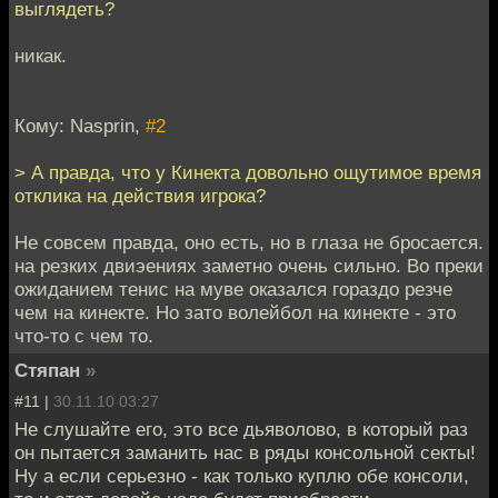
выглядеть?
никак.
Кому: Nasprin,
#2
> А правда, что у Кинекта довольно ощутимое время
отклика на действия игрока?
Не совсем правда, оно есть, но в глаза не бросается.
на резких двиэениях заметно очень сильно. Во преки
ожиданием тенис на муве оказался гораздо резче
чем на кинекте. Но зато волейбол на кинекте - это
что-то с чем то.
Стяпан
»
#11 |
30.11.10 03:27
Не слушайте его, это все дьяволово, в который раз
он пытается заманить нас в ряды консольной секты!
Ну а если серьезно - как только куплю обе консоли,