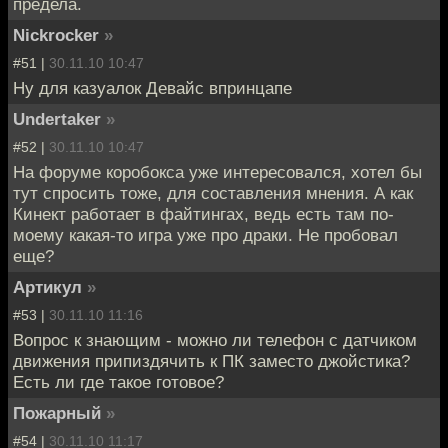
предела.
Nickrocker
»
#51 |
30.11.10 10:47
Ну для казуалок Девайс впринцапе
Undertaker
»
#52 |
30.11.10 10:47
На форуме коробокса уже интересовался, хотел бы
тут спросить тоже, для составления мнения. А как
Кинект работает в файтингах, ведь есть там по-
моему какая-то игра уже про драки. Не пробовал
еще?
Артикул
»
#53 |
30.11.10 11:16
Вопрос к знающим - можно ли телефон с датчиком
движения припиздячить к ПК заместо джойстика?
Есть ли где такое готовое?
Пожарный
»
#54 |
30.11.10 11:17