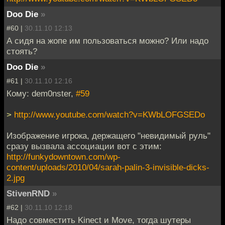
Doo Die
»
#60 |
30.11.10 12:13
А сидя на жопе им пользоваться можно? Или надо
стоять?
Doo Die
»
#61 |
30.11.10 12:16
Кому: dem0nster,
#59
>
http://www.youtube.com/watch?v=KWbLOFGSEDo
Изображение игрока, держащего "невидимый руль"
сразу вызвала ассоциации вот с этим:
http://funkydowntown.com/wp-
content/uploads/2010/04/sarah-palin-3-invisible-dicks-
2.jpg
StivenRND
»
#62 |
30.11.10 12:18
Надо совместить Kinect и Move, тогда шутеры