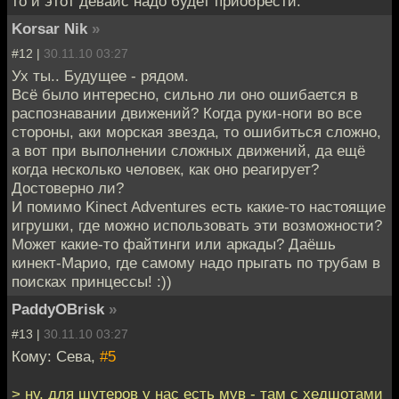
то и этот девайс надо будет приобрести.
Korsar Nik
»
#12 |
30.11.10 03:27
Ух ты.. Будущее - рядом.
Всё было интересно, сильно ли оно ошибается в
распознавании движений? Когда руки-ноги во все
стороны, аки морская звезда, то ошибиться сложно,
а вот при выполнении сложных движений, да ещё
когда несколько человек, как оно реагирует?
Достоверно ли?
И помимо Kinect Adventures есть какие-то настоящие
игрушки, где можно использовать эти возможности?
Может какие-то файтинги или аркады? Даёшь
кинект-Марио, где самому надо прыгать по трубам в
поисках принцессы! :))
PaddyOBrisk
»
#13 |
30.11.10 03:27
Кому: Сева,
#5
> ну, для шутеров у нас есть мув - там с хедшотами