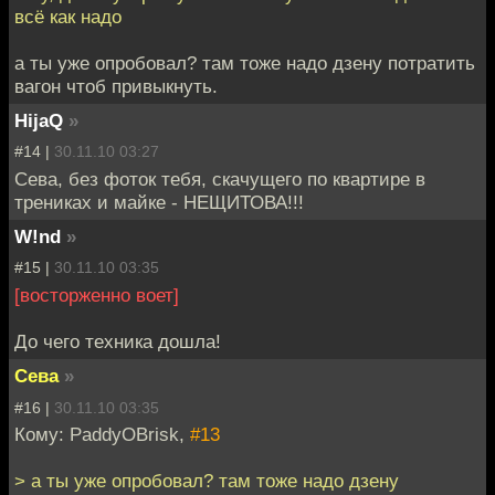
всё как надо
а ты уже опробовал? там тоже надо дзену потратить
вагон чтоб привыкнуть.
HijaQ
»
#14 |
30.11.10 03:27
Сева, без фоток тебя, скачущего по квартире в
трениках и майке - НЕЩИТОВА!!!
W!nd
»
#15 |
30.11.10 03:35
[восторженно воет]
До чего техника дошла!
Сева
»
#16 |
30.11.10 03:35
Кому: PaddyOBrisk,
#13
> а ты уже опробовал? там тоже надо дзену