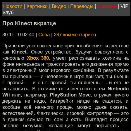
Новости
|
Картинки
|
Видео
|
Переводы
|
Магазин
|
VIP
клуб
Про Kinect вкратце
30.11.10 02:40
|
Сева
|
287 комментариев
Привезли увеселительное приспособление, известное
как
Kinect
. Оное устройство, будучи совокуплено с
консолью
Xbox 360
, умеет распознавать хозяина на
фоне интерьера и транслировать его движения прямо
в электронный мозг игрового комбайна. В результате
ты прыгаешь — и человечек в игре прыгает, ты бьёшь
с правой — и он с правой, ты пляшешь — и его не
остановить. В отличие от известного всем
Nintendo
Wii
или, например,
PlayStation Move
, в руках ничего
держать не надо, батарейки нигде не садятся, и
вообще всё намного проще, можно даже сказать,
естественней. Фактически, игровой контроллер — это
в данном случае ты сам и есть. Выглядит процесс
вполне безумно, желающие могут порыскать —