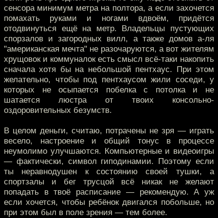
сенсора минимум метра на полтора, а если захочется
помахать руками и ногами вдвоём, придётся
отодвинуться ещё на метр. Владельцы пустующих
спорзалов и загородных вилл, а также домов а-ля
"американская мечта" не разочаруются, а вот жителям
хрущовок и коммуналок есть смысл всё-таки накопить
сначала хотя бы на небольшой пентхаус. При этом
желательно, чтобы под пентхаусом жили соседи, у
которых не осыпается побелка с потолка и не
шатается люстра от твоих консольно-
оздоровительных безумств.
В целом деньги, считаю, потрачены не зря — играть
весело, настроение и общий тонус в процессе
неумолимо улучшаются. Компьютерные и видеоигры
— фактически, символ гиподинамии. Поэтому если
ты неравнодушен к состоянию своей тушки, а
спортзалы и бег трусцой всё никак не желают
попадать в твоё расписание — рекомендую. А уж
если хочется, чтобы ребёнок двигался побольше, но
при этом был в поле зрения — тем более.