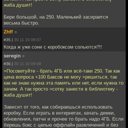
жаба душит!
Бери большой, на 250. Маленький засирается
весьма быстро.
Zhff
»
#35 |
30.11.10 09:07
Когда ж уже сони с коробоксом сольются?!!
seregin
»
#36 |
30.11.10 09:08
>Посоветуйте - брать 4ГБ или всё-таки 250. Так как
цена вопроса +100 Баксов не могу >решиться, так
как не знаю нужна эта память или нет, если нужна то
зачем. А так просто >сотку занести в библиотеку -
жаба душит!
Зависит от того, как собираешься использовать
коробку. Если играть в интернетах, качать демки,
обновления, патчи и прочее то брать надо 4ГБ. Если
берешь бокс с целью оффлайн развлечений и без