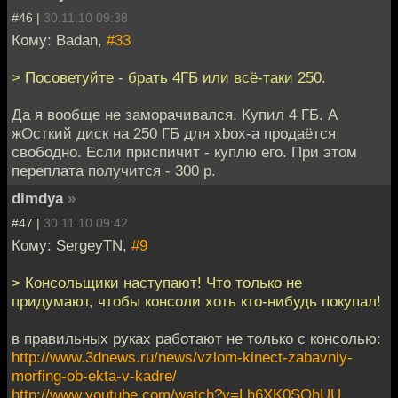
#46 |
30.11.10 09:38
Кому: Badan,
#33
> Посоветуйте - брать 4ГБ или всё-таки 250.
Да я вообще не заморачивался. Купил 4 ГБ. А
жОсткий диск на 250 ГБ для xbox-а продаётся
свободно. Если приспичит - куплю его. При этом
переплата получится - 300 р.
dimdya
»
#47 |
30.11.10 09:42
Кому: SergeyTN,
#9
> Консольщики наступают! Что только не
придумают, чтобы консоли хоть кто-нибудь покупал!
в правильных руках работают не только с консолью:
http://www.3dnews.ru/news/vzlom-kinect-zabavniy-
morfing-ob-ekta-v-kadre/
http://www.youtube.com/watch?v=Lh6XK0SOhUU