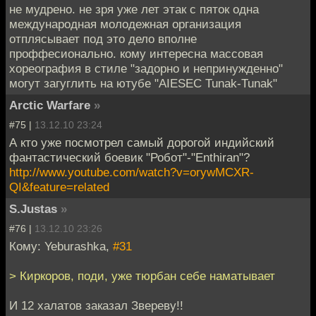
не мудрено. не зря уже лет этак с пяток одна
международная молодежная организация
отплясывает под это дело вполне
проффесионально. кому интересна массовая
хореография в стиле "задорно и непринужденно"
могут загуглить на ютубе "AIESEC Tunak-Tunak"
Arctic Warfare
»
#75 |
13.12.10 23:24
А кто уже посмотрел самый дорогой индийский
фантастический боевик "Робот"-"Enthiran"?
http://www.youtube.com/watch?v=orywMCXR-
QI&feature=related
S.Justas
»
#76 |
13.12.10 23:26
Кому: Yeburashka,
#31
> Киркоров, поди, уже тюрбан себе наматывает
И 12 халатов заказал Звереву!!