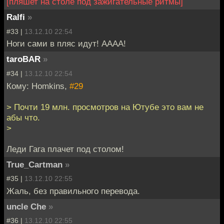
[пляшет на столе под зажигательные ритмы]
Ralfi
»
#33 |
13.12.10 22:54
Ноги сами в пляс идут! АААА!
taroBAR
»
#34 |
13.12.10 22:54
Кому: Homkins,
#29
> Почти 19 млн. просмотров на Ютубе это вам не
абы что.
>
Леди Гага плачет под столом!
True_Cartman
»
#35 |
13.12.10 22:55
Жаль, без правильного перевода.
uncle Che
»
#36 |
13.12.10 22:55