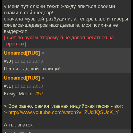
у меня тут слюни текут, жажду впиться своими
очами в сей шедевр!
сначала музыкой разбудили, а теперь ышо и тизеры
филмов-шедевров накидываете, моя психика не
выдержит.
[бьёт по рукам второму я не давая региться на
торентах]
Unnamed[RUS]
»
#90 |
13.12.10 23:48
Песня - адской силищи!
Unnamed[RUS]
»
#91 |
13.12.10 23:50
Кому: Merlin,
#57
> Все равно, самая главная индийская песня - вот:
>
http://www.youtube.com/watch?v=ZUdJQSUcK_Y
А ты, знаток!