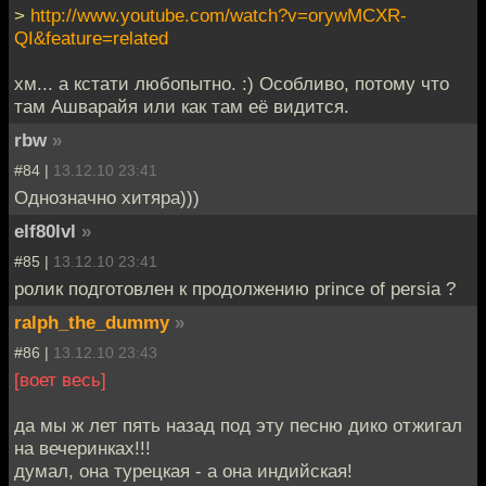
>
http://www.youtube.com/watch?v=orywMCXR-
QI&feature=related
хм... а кстати любопытно. :) Особливо, потому что
там Ашварайя или как там её видится.
rbw
»
#84 |
13.12.10 23:41
Однозначно хитяра)))
elf80lvl
»
#85 |
13.12.10 23:41
ролик подготовлен к продолжению prince of persia ?
ralph_the_dummy
»
#86 |
13.12.10 23:43
[воет весь]
да мы ж лет пять назад под эту песню дико отжигал
на вечеринках!!!
думал, она турецкая - а она индийская!