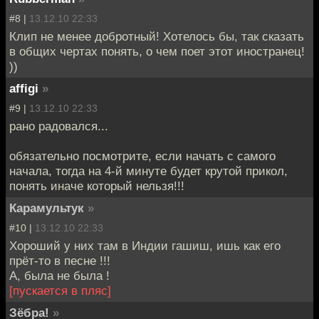
#8 |
13.12.10 22:33
Клип не менее добротный! Хотелось бы, так сказать
в общих чертах понять, о чем поет этот иностранец!
))
affigi
»
#9 |
13.12.10 22:33
рано радовался...
обязательно посмотрите, если начать с самого
начала, тогда на 4-й минуте будет крутой прикол,
понять иначе который нельзя!!!
Карамультук
»
#10 |
13.12.10 22:33
Хороший у них там в Индии гашиш, ишь как его
прёт-то в песне !!!
А, была не была !
[пускается в пляс]
Зёбра!
»