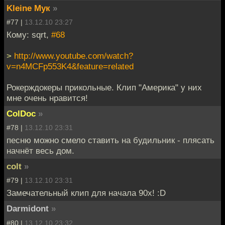
Kleine Мук
»
#77 |
13.12.10 23:27
Кому: sqrt,
#68
>
http://www.youtube.com/watch?
v=n4MCFp553K4&feature=related
Рокерждокеры прикольные. Клип "Америка" у них
мне очень нравится!
ColDoc
»
#78 |
13.12.10 23:31
песню можно смело ставить на будильник - плясать
начнёт весь дом.
colt
»
#79 |
13.12.10 23:31
Замечательный клип для начала 90х! :D
Darmidont
»
#80 |
13.12.10 23:32