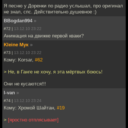
Я песню у Доренки по радио услышал, про оригинал
не знал, спс. Действительно душевное :)
BBogdan994
»
#72 |
13.12.10 23:22
Анимация на движке первой кваки?
Kleine Мук
»
#73 |
13.12.10 23:22
Кому: Korsar,
#62
> Не, в Ганге не хочу, я эта мёртвых боюсь!
Они не кусаются!!!
I-van
»
#74 |
13.12.10 23:24
Кому: Хромой Шайтан,
#19
>
[яростно отплясывает]