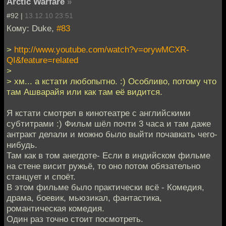
Arctic Warfare
»
#92 |
13.12.10 23:51
Кому: Duke,
#83
>
http://www.youtube.com/watch?v=orywMCXR-
QI&feature=related
>
> хм... а кстати любопытно. :) Особливо, потому что
там Ашварайя или как там её видится.
Я кстати смотрел в кинотеатре с английскими
субтитрами :) Фильм шёл почти 3 часа и там даже
антракт делали и можно было выйти почавкать чего-
нибудь.
Там как в том анегдоте- Если в индийском фильме
на стене висит ружьё, то оно потом обязательно
станцует и споёт.
В этом фильме было практически всё - Комедия,
драма, боевик, мьюзикал, фантастика,
романтическая комедия.
Один раз точно стоит посмотреть.