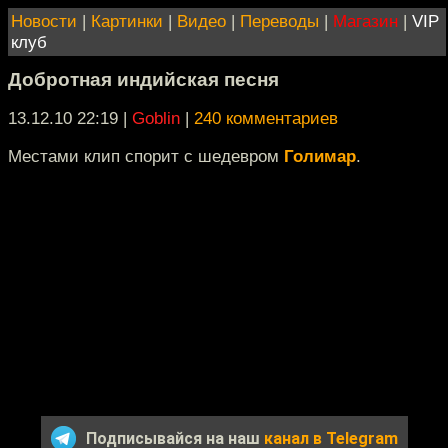
Новости
|
Картинки
|
Видео
|
Переводы
|
Магазин
|
VIP
клуб
Добротная индийская песня
13.12.10 22:19
|
Goblin
|
240 комментариев
Местами клип спорит с шедевром
Голимар
.
Подписывайся на наш
канал в Telegram