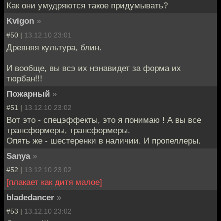
Как они умудряются такое придумывать?
Kvigon
»
#50 |
13.12.10 23:01
Древняя культура, блин.
И вообще, вы всэ их нэнавидет за форма их
тюрбан!!!
Пожарный
»
#51 |
13.12.10 23:02
Вот это - спецэффекты, это я понимаю ! А вы все
трансформеры, трансформеры.
Опять же - шестеренки в наличии. И пропеллеры.
Sanya
»
#52 |
13.12.10 23:02
[плакает как дитя малое]
bladedancer
»
#53 |
13.12.10 23:02