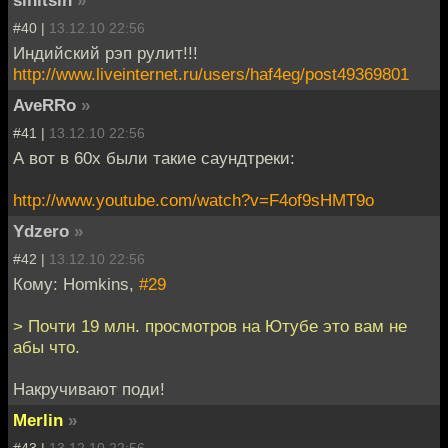
#40 |
13.12.10 22:56
Индийский рэп рулит!!!
http://www.liveinternet.ru/users/haf4eg/post49369801
AveRRo
»
#41 |
13.12.10 22:56
А вот в 60х были такие саундтреки:
http://www.youtube.com/watch?v=F4of9sHMT9o
Ydzero
»
#42 |
13.12.10 22:56
Кому: Homkins,
#29
> Почти 19 млн. просмотров на Ютубе это вам не
абы что.
Накручивают поди!
Merlin
»