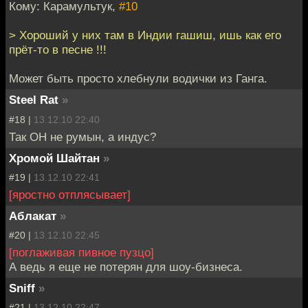
Кому: Карамультук,
#10
> Хороший у них там в Индии гашиш, ишь как его
прёт-то в песне !!!
Может быть просто хлебнули водички из Ганга.
Steel Rat
»
#18 |
13.12.10 22:40
Так ОН не румын, а индус?
Хромой Шайтан
»
#19 |
13.12.10 22:41
[яростно отплясывает]
Аблакат
»
#20 |
13.12.10 22:45
[поглаживая пивное пузцо]
А ведь я еще не потерян для шоу-бизнеса.
Sniff
»
#21 |
13.12.10 22:47