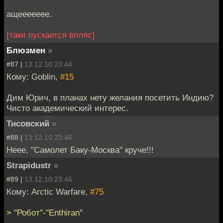
ащеееееее.
[таки пускается впляс]
Блюзмен
»
#87 |
13.12.10 23:44
Кому: Goblin,
#15
Дим Юрич, в планах нету желания посетить Индию?
Чисто академический интерес.
Тисовский
»
#88 |
13.12.10 23:46
Неее, "Самолет Баку-Москва" круче!!!
Strapidustr
»
#89 |
13.12.10 23:46
Кому: Arctic Warfare,
#75
> "Робот"-"Enthiran"