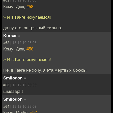
#61 |
13.12.10 23:08
Кому: Дюк,
#58
> И в Ганге искупаемся!
да ну его. он грязный сильно.
Korsar
»
#62 |
13.12.10 23:08
Кому: Дюк,
#58
> И в Ганге искупаемся!
Не, в Ганге не хочу, я эта мёртвых боюсь!
Smilodon
»
#63 |
13.12.10 23:08
шыдэвр!!!
Smilodon
»
#64 |
13.12.10 23:09
Кому: Merlin,
#57