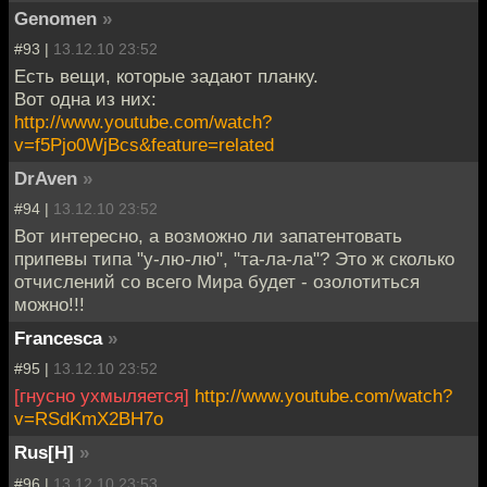
Genomen
»
#93 |
13.12.10 23:52
Есть вещи, которые задают планку.
Вот одна из них:
http://www.youtube.com/watch?
v=f5Pjo0WjBcs&feature=related
DrAven
»
#94 |
13.12.10 23:52
Вот интересно, а возможно ли запатентовать
припевы типа "у-лю-лю", "та-ла-ла"? Это ж сколько
отчислений со всего Мира будет - озолотиться
можно!!!
Francesca
»
#95 |
13.12.10 23:52
[гнусно ухмыляется]
http://www.youtube.com/watch?
v=RSdKmX2BH7o
Rus[H]
»
#96 |
13.12.10 23:53