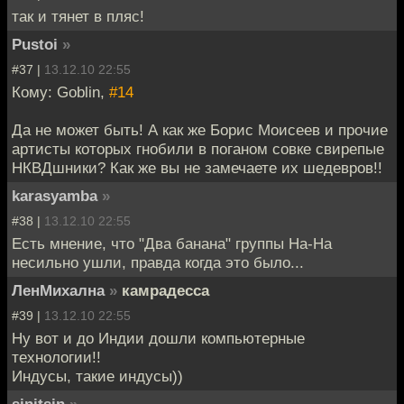
так и тянет в пляс!
Pustoi
»
#37 |
13.12.10 22:55
Кому: Goblin,
#14
Да не может быть! А как же Борис Моисеев и прочие
артисты которых гнобили в поганом совке свирепые
НКВДшники? Как же вы не замечаете их шедевров!!
karasyamba
»
#38 |
13.12.10 22:55
Есть мнение, что "Два банана" группы На-На
несильно ушли, правда когда это было...
ЛенМихална
»
камрадесса
#39 |
13.12.10 22:55
Ну вот и до Индии дошли компьютерные
технологии!!
Индусы, такие индусы))
sinitsin
»