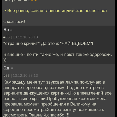
> Все равно, самая главная индийская песня - вот:
с козырей!
Ra
»
#65 |
13.12.10 23:13
*страшно кричит* Да это ж "ЧАЙ ВДВОЁМ"!
и внешне - почти такие же, и поют так же здоровски.
))
Эд
»
#66 |
13.12.10 23:13
Камрады,у меня тут звуковая лампа по-случаю в
аппарате перегорела,поэтому Шэдэвр смотрел в
варианте движущейся картинки.Но впечатлений всё
равно - выше крыши.Пробуждённая хохотом жена
прервала момент преобщения к Великому на
середине просмотра.Завтра изыщу возможность
досмотреть.Главный,спасибо !!!