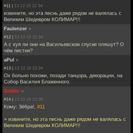
#11 |
13.12.10 22:34
извините, но эта песнь даже рядом не валялась с
Великим Шедевром КОЛИМАР!!!
Faulenzer
»
#12 |
13.12.10 22:34
А с хуя ли они на Васильевском спуске пляшут? О
чём пестня?
aPul
»
#13 |
13.12.10 22:34
Ох больно похожи, позади танцора, декорации, на
Собор Василия Блаженного.
Goblin
»
#14 |
13.12.10 22:35
Кому: Зёбра!,
#11
> извините, но эта песнь даже рядом не валялась с
Великим Шедевром КОЛИМАР!!!