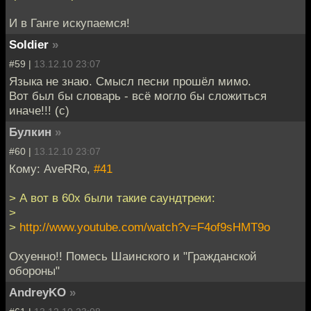
И в Ганге искупаемся!
Soldier
»
#59 |
13.12.10 23:07
Языка не знаю. Смысл песни прошёл мимо.
Вот был бы словарь - всё могло бы сложиться
иначе!!! (с)
Булкин
»
#60 |
13.12.10 23:07
Кому: AveRRo,
#41
> А вот в 60х были такие саундтреки:
>
>
http://www.youtube.com/watch?v=F4of9sHMT9o
Охуенно!! Помесь Шаинского и "Гражданской
обороны"
AndreyKO
»