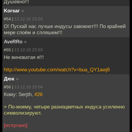
Душевно!!!
Korsar
»
#54 |
13.12.10 23:03
О! Пускай нас лучше индусы завоюют!!! По крайней
мере споём и спляшем!!!
AveRRo
»
#55 |
13.12.10 23:03
Не виноватая я!!!
http://www.youtube.com/watch?v=bua_QY1awj8
Дюк
»
#56 |
13.12.10 23:04
Кому: Serjth,
#26
> По-моему, четыре разноцветных индуса усиленно
символизируют.
[испугано]