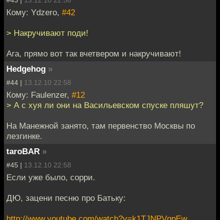
#43 |
13.12.10 22:56
Кому: Ydzero,
#42
> Накручивают поди!
Ага, прямо вот так вчетвером и накручивают!
Hedgehog
»
#44 |
13.12.10 22:58
Кому: Faulenzer,
#12
> А с хуя ли они на Васильевском спуске пляшут?
На Манежной занято, там первенство Москвы по
лезгинке.
taroBAR
»
#45 |
13.12.10 22:58
Если уже было, сорри.
ДЮ, зацени песню про Батьку:
http://www.youtube.com/watch?v=k1TJNPVqpEw