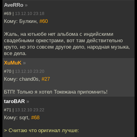
AveRRo
»
#69 |
13.12.10 23:18
Кому: Булкин,
#60
Жаль, на ютьюбе нет альбома с индийскими
свадебными оркестрами, вот там действительно
круто, но это совсем другое дело, народная музыка,
все дела.
XuMuK
»
#70 |
13.12.10 23:20
Кому: chand0s,
#27
БТП! Только я хотел Токежана припомнить!
taroBAR
»
#71 |
13.12.10 23:22
Кому: sqrt,
#68
> Считаю что оригинал лучше: