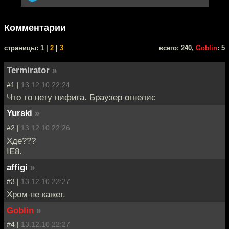
Комментарии
cтраницы: 1 |
2
|
3
всего: 240,
Goblin
: 5
Termirator
»
#1 |
13.12.10 22:24
Что то нету нифига. Браузер огнелис
Yurski
»
#2 |
13.12.10 22:26
Хде???
IE8.
affigi
»
#3 |
13.12.10 22:27
Хром не кажет.
Goblin
»
#4 |
13.12.10 22:27