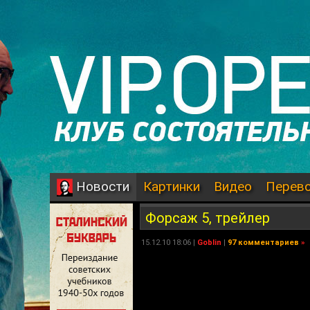
Картинки
Видео
Перев
Новости
Форсаж 5, трейлер
15.12.10 18:06 |
Goblin
|
97 комментариев
»