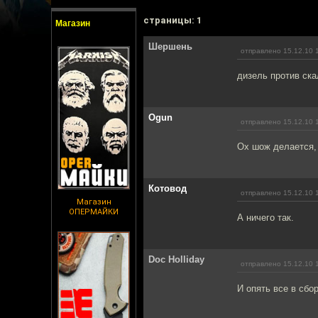
cтраницы: 1
Магазин
Шершень
отправлено 15.12.10 
дизель против ска
Ogun
отправлено 15.12.10 
Ох шож делается, 
Котовод
отправлено 15.12.10 
Магазин
ОПЕРМАЙКИ
А ничего так.
Doc Holliday
отправлено 15.12.10 
И опять все в сбо