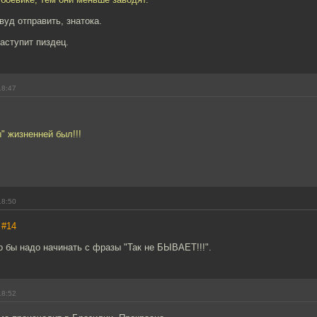
вуд отправить, знатока.
аступит пиздец.
18:47
" жизненней был!!!
18:50
,
#14
 бы надо начинать с фразы "Так не БЫВАЕТ!!!".
18:52