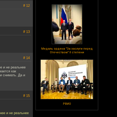
# 12
# 13
Медаль ордена "За заслуги перед
Отечеством" II степени
# 14
е и не реальнее
мается как
и снимать. Да и
# 15
РВИО
нее и не реальнее