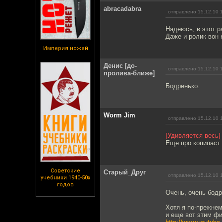
abracadabra
отправлено 15.12.10 
Надеюсь, в этот р
Даже и ролик вон 
Империя ножей
Денис [до-
отправлено 15.12.10 
пролива-ближе]
Бодренько.
Worm Jim
отправлено 15.12.10 
[Удивляется весь]
Еще про копипаст 
Советские
Старый_Друг
отправлено 15.12.10 
учебники 1940-50х
годов
Очень, очень бодр
Хотя я по-прежнем
и еще вот этим фи