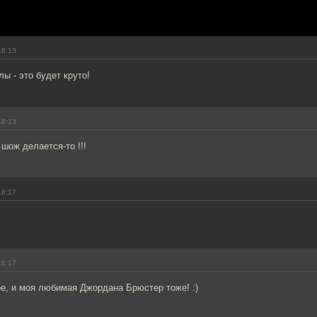
18:13
лы - это будет круто!
18:13
шож делается-то !!!
18:17
18:17
ре, и моя любимая Джордана Брюстер тоже! :)