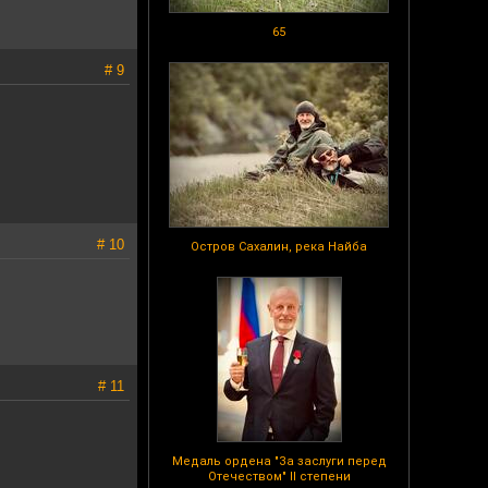
65
# 9
# 10
Остров Сахалин, река Найба
# 11
Медаль ордена "За заслуги перед
Отечеством" II степени