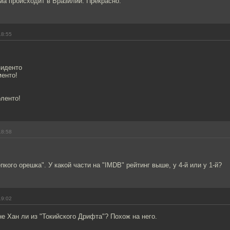
ма происходит в Бразилии. Прекрасно.
18:55
зиденто
менто!
ленто!
18:58
пкого орешка". У какой части на "IMDB" рейтинг выше, у 4-й или у 1-й?
19:02
 не Хан ли из "Токийского Дрифта"? Похож на него.