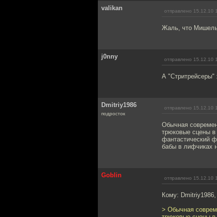
valikan
отправлено 15.12.10 
Жаль, что Мишель 
j0nny
отправлено 15.12.10 
А "Стритрейсеры" 
Dmitriy1986
отправлено 15.12.10 
подросток
Обычная современ
трюковые сцены в 
фантастический ф
бабы в лифчиках н
Goblin
отправлено 15.12.10 
Кому: Dmitriy1986
> Обычная соврем
трюковые сцены в 