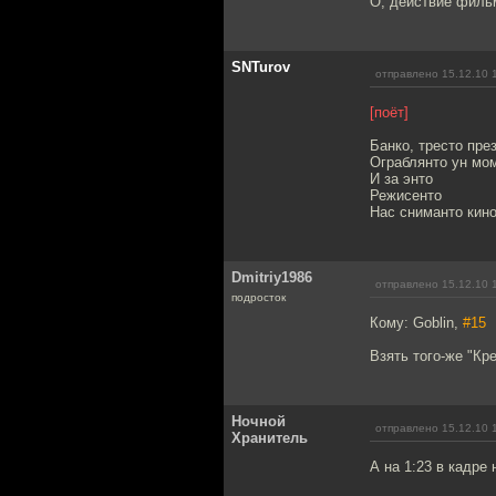
О, действие филь
SNTurov
отправлено 15.12.10 
[поёт]
Банко, тресто пре
Ограблянто ун мо
И за энто
Режисенто
Нас сниманто кино
Dmitriy1986
отправлено 15.12.10 
подросток
Кому: Goblin,
#15
Взять того-же "Кре
Ночной
отправлено 15.12.10 
Хранитель
А на 1:23 в кадре