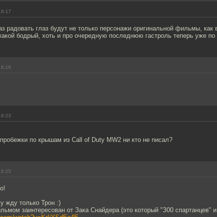
18:17
аз радовать глаз будут не только персонажи оригинальной фильмы, как в
какой бодрый, хоть и про очередную последнюю гастроль теперь уже по
18:18
18:23
пробежки по крышам из Call of Duty MW2 ни кто не писал?
18:25
о!
у жду только Трон :)
льмом заинтересован от Зака Снайдера (это который "З00 спартанцев" и