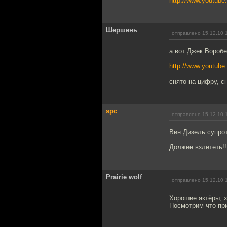
http://www.youtub
Шершень
отправлено 15.12.10 
а вот Джек Воробе
http://www.youtu
снято на цифру, с
spc
отправлено 15.12.10 
Вин Дизель супро
Должен взлететь!!
Prairie wolf
отправлено 15.12.10 
Хорошие актёры, 
Посмотрим что при