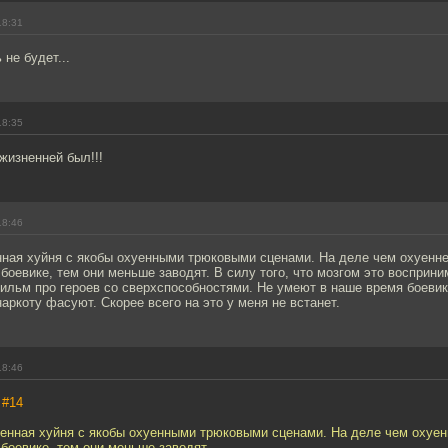
18:31
не будет...
18:35
жизненней был!!!
18:46
ная хуйня с якобы охуенными трюковыми сценами. На деле чем охуенне
боевике, тем они меньше заводят. В силу того, что мозгом это восприни
ильм про героев со сверхспособностями. Не умеют в наше время боевик
аркоту фасуют. Скорее всего на это у меня не встанет.
18:46
,
#14
енная хуйня с якобы охуенными трюковыми сценами. На деле чем охуен
боевике, тем они меньше заводят.