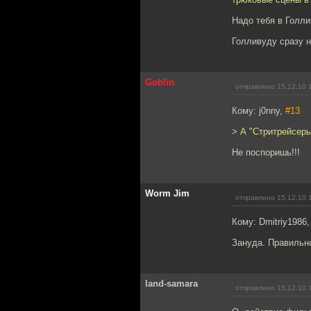
Надо тебя в Голли
Голливуду сразу н
Goblin
отправлено 15.12.10 
Кому: j0nny,
#13
> А "Стритрейсеры
Не поспоришь!!!
Worm Jim
отправлено 15.12.10 
Кому: Dmitriy1986
Зануда. Правильно
land-samara
отправлено 15.12.10 