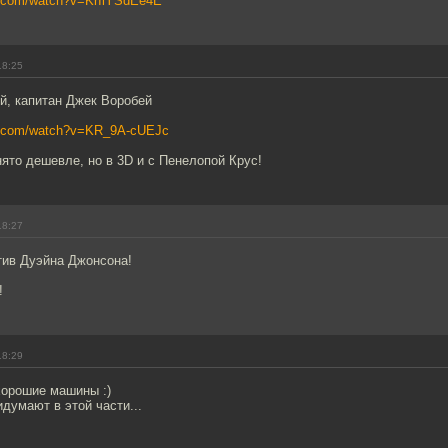
e.com/watch?v=KrIiYSdEe4E
18:25
й, капитан Джек Воробей
be.com/watch?v=KR_9A-cUEJc
нято дешевле, но в 3D и с Пенелопой Крус!
18:27
тив Дуэйна Джонсона!
!
18:29
хорошие машины :)
думают в этой части...