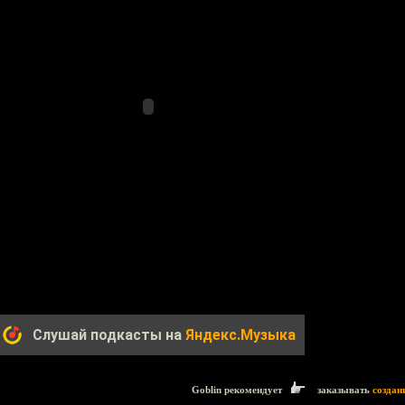
Слушай подкасты на
Яндекс.Музыка
Goblin рекомендует
заказывать
создан